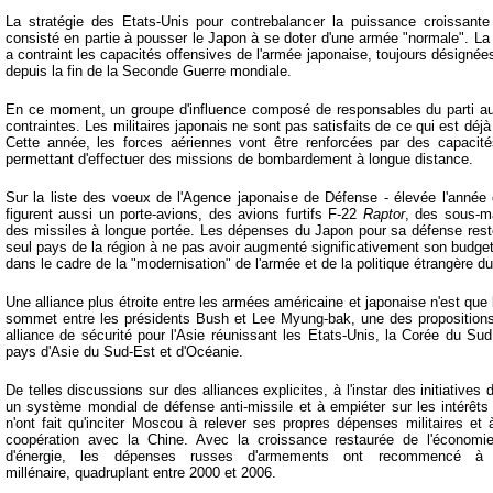
La stratégie des Etats-Unis pour contrebalancer la puissance croissant
consisté en partie à pousser le Japon à se doter d'une armée "normale". La 
a contraint les capacités offensives de l'armée japonaise, toujours désigné
depuis la fin de la Seconde Guerre mondiale.
En ce moment, un groupe d'influence composé de responsables du parti au 
contraintes. Les militaires japonais ne sont pas satisfaits de ce qui est déj
Cette année, les forces aériennes vont être renforcées par des capacités
permettant d'effectuer des missions de bombardement à longue distance.
Sur la liste des voeux de l'Agence japonaise de Défense - élevée l'année 
figurent aussi un porte-avions, des avions furtifs F-22
Raptor
, des sous-ma
des missiles à longue portée. Les dépenses du Japon pour sa défense resten
seul pays de la région à ne pas avoir augmenté significativement son budget
dans le cadre de la "modernisation" de l'armée et de la politique étrangère d
Une alliance plus étroite entre les armées américaine et japonaise n'est q
sommet entre les présidents Bush et Lee Myung-bak, une des propositions 
alliance de sécurité pour l'Asie réunissant les Etats-Unis, la Corée du Sud
pays d'Asie du Sud-Est et d'Océanie.
De telles discussions sur des alliances explicites, à l'instar des initiatives
un système mondial de défense anti-missile et à empiéter sur les intérêts
n'ont fait qu'inciter Moscou à relever ses propres dépenses militaires et
coopération avec la Chine. Avec la croissance restaurée de l'économi
d'énergie, les dépenses russes d'armements ont recommencé à 
millénaire, quadruplant entre 2000 et 2006.