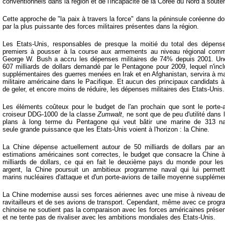
conventionnels dans la région et de l'incapacité de la Corée du Nord à souten
Cette approche de "la paix à travers la force" dans la péninsule coréenne doi
par la plus puissante des forces militaires présentes dans la région.
Les Etats-Unis, responsables de presque la moitié du total des dépenses
premiers à pousser à la course aux armements au niveau régional comme
George W. Bush a accru les dépenses militaires de 74% depuis 2001. Une
607 milliards de dollars demandé par le Pentagone pour 2009, lequel n'in
supplémentaires des guerres menées en Irak et en Afghanistan, servira à mai
militaire américaine dans le Pacifique. Et aucun des principaux candidats
de geler, et encore moins de réduire, les dépenses militaires des Etats-Unis.
Les éléments coûteux pour le budget de l'an prochain que sont le porte-a
croiseur DDG-1000 de la classe
Zumwalt
, ne sont que de peu d'utilité dans l
plans à long terme du Pentagone qui veut bâtir une marine de 313 nav
seule grande puissance que les Etats-Unis voient à l'horizon : la Chine.
La Chine dépense actuellement autour de 50 milliards de dollars par a
estimations américaines sont correctes, le budget que consacre la Chine 
milliards de dollars, ce qui en fait le deuxième pays du monde pour les
argent, la Chine poursuit un ambitieux programme naval qui lui permet
marins nucléaires d'attaque et d'un porte-avions de taille moyenne supplé
La Chine modernise aussi ses forces aériennes avec une mise à niveau d
ravitailleurs et de ses avions de transport. Cependant, même avec ce prog
chinoise ne soutient pas la comparaison avec les forces américaines présen
et ne tente pas de rivaliser avec les ambitions mondiales des Etats-Unis.