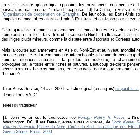
La vieille rivalité géopolitique opposant les puissances continentales d
puissances maritimes du "rimland" réapparaît. [3] La Chine, la Russie et le
l'
Organisation de coopération de Shanghai
. De leur côté, les Etats-Unis so
chapelet de pays alliés allant de l'Inde à l'Australie et au Japon pour relever
Cette spirale de la course aux armements menace toutes les victoires de co
compromis entre les Etats-Unis et la Corée du Nord. Et elle accroît la nuis
des litiges plutôt mineurs, comme la dispute entre Japonais et Coréens aut
Mais la course aux armements en Asie du Nord-Est et au niveau mondial n
menace potentielle. La communauté internationale a besoin de beaucoup d'a
série de menaces actuelles - la prolifération nucléaire, le changement 
provoquée par le fossé entre riches et pauvres. Beaucoup d'experts pensen
nécessaires aux besoins humains, cette nouvelle course aux armements 
l'humanité.
Inter Press Service, 14 avril 2008
- article original (en anglais)
disponible ici
Traduction : AAFC
Notes du traducteur
[1] John Feffer est le codirecteur de
Foreign Policy In Focus
à l'In
Washington, DC. Il est l'auteur, entre autres ouvrages, de
North Korea, S
Korean Peninsula
[Corée du Nord, Corée du Sud : la politique des Etats-U
Seven Stories Press, 2003
.