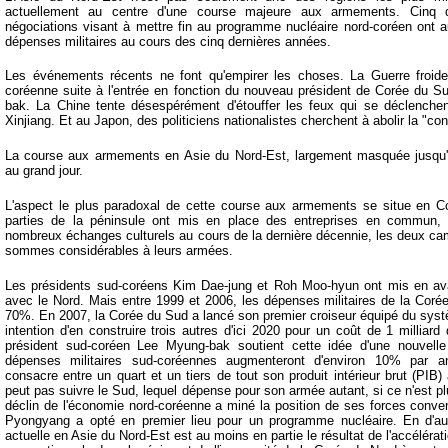
actuellement au centre d'une course majeure aux armements. Cinq d
négociations visant à mettre fin au programme nucléaire nord-coréen ont
dépenses militaires au cours des cinq dernières années.
Les événements récents ne font qu'empirer les choses. La Guerre froide
coréenne suite à l'entrée en fonction du nouveau président de Corée du S
bak. La Chine tente désespérément d'étouffer les feux qui se déclenchen
Xinjiang. Et au Japon, des politiciens nationalistes cherchent à abolir la "con
La course aux armements en Asie du Nord-Est, largement masquée jusqu'à
au grand jour.
L'aspect le plus paradoxal de cette course aux armements se situe en
parties de la péninsule ont mis en place des entreprises en commun, d
nombreux échanges culturels au cours de la dernière décennie, les deux ca
sommes considérables à leurs armées.
Les présidents sud-coréens Kim Dae-jung et Roh Moo-hyun ont mis en ava
avec le Nord. Mais entre 1999 et 2006, les dépenses militaires de la Coré
70%. En 2007, la Corée du Sud a lancé son premier croiseur équipé du sy
intention d'en construire trois autres d'ici 2020 pour un coût de 1 milliar
président sud-coréen Lee Myung-bak soutient cette idée d'une nouvell
dépenses militaires sud-coréennes augmenteront d'environ 10% par an
consacre entre un quart et un tiers de tout son produit intérieur brut (PIB
peut pas suivre le Sud, lequel dépense pour son armée autant, si ce n'est pl
déclin de l'économie nord-coréenne a miné la position de ses forces convent
Pyongyang a opté en premier lieu pour un programme nucléaire. En d'aut
actuelle en Asie du Nord-Est est au moins en partie le résultat de l'accélér