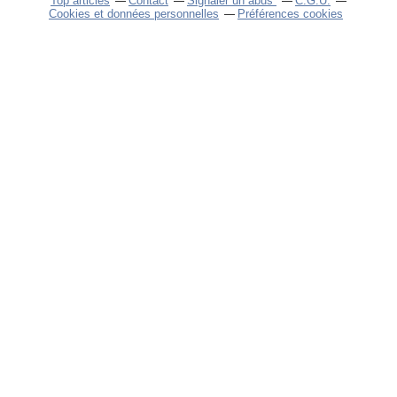
Top articles
Contact
Signaler un abus
C.G.U.
Cookies et données personnelles
Préférences cookies