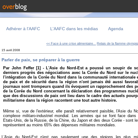
Adhérer à l'AAFC
L'AAFC dans les médias
Agenda
<< Face à une crise alimentaire...
Relais de la flamme olympiq
15 avril 2008
Parler de paix, se préparer à la guerre
Par John Feffer [1] -
L'Asie du Nord-Est a poussé un soupir de s
derniers progrès des négociations avec la Corée du Nord sur le nucl
l'intégration de la Corée du Nord dans la communauté internationale et
de paix et de sécurité dans la région n'ont jamais été aussi favorab
journaux sont trompeurs quand ils évoquent
un rapprochement des poi
de la Corée du Nord concernant la déclaration des programmes nucléa
que des discussions de paix ont lieu dans le cadre des actuels pourpa
militarisme dans la région racontent une tout autre histoire.
Même si, vue de l'extérieur, elle paraît relativement paisible, l'Asie du 
complexe militaro-industriel mondial. Les armées qui se font face dans
Etats-Unis, de la Russie, de la Chine, du Japon et des deux Corée - sont l
représentent au moins 65% des dépenses militaires mondiales.
L'Asie du Nord-Est n'est pas seulement une des régions les plus mil