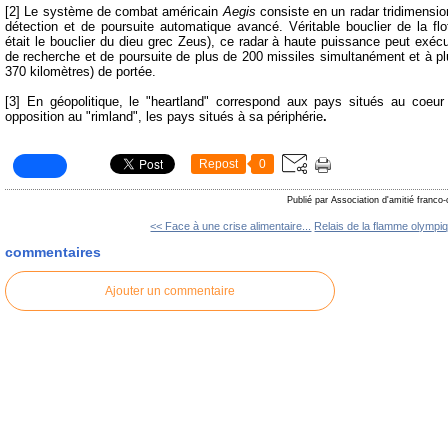
[2] Le système de combat américain
Aegis
consiste en un radar tridimensio
détection et de poursuite automatique avancé. Véritable bouclier de la flot
était le bouclier du dieu grec Zeus), ce radar à haute puissance peut exécu
de recherche et de poursuite de plus de 200 missiles simultanément et à pl
370 kilomètres) de portée.
[3] En géopolitique, le "heartland" correspond aux pays situés au coeur 
opposition au "rimland", les pays situés à sa périphérie
.
Repost
0
Publié par Association d'amitié franco
<< Face à une crise alimentaire...
Relais de la flamme olympiq
commentaires
Ajouter un commentaire