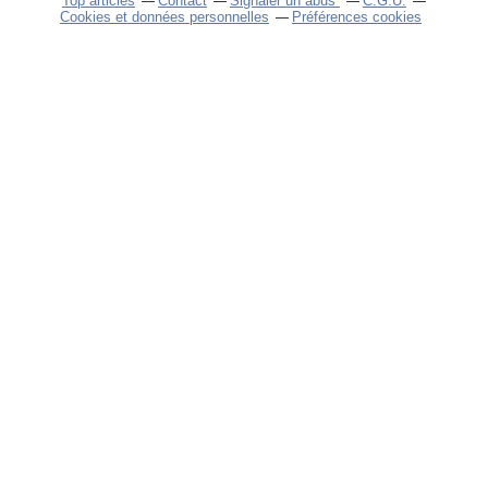
Top articles
Contact
Signaler un abus
C.G.U.
Cookies et données personnelles
Préférences cookies