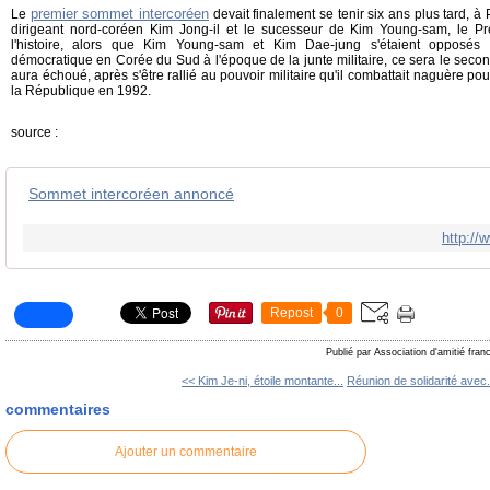
premier sommet intercoréen
Le
devait finalement se tenir six ans plus tard, à
dirigeant nord-coréen Kim Jong-il et le sucesseur de Kim Young-sam, le Pr
l'histoire, alors que Kim Young-sam et Kim Dae-jung s'étaient opposés
démocratique en Corée du Sud à l'époque de la junte militaire, ce sera le secon
aura échoué, après s'être rallié au pouvoir militaire qu'il combattait naguère pou
la République en 1992.
source :
Sommet intercoréen annoncé
http://
Repost
0
Publié par Association d'amitié fra
<< Kim Je-ni, étoile montante...
Réunion de solidarité avec.
commentaires
Ajouter un commentaire