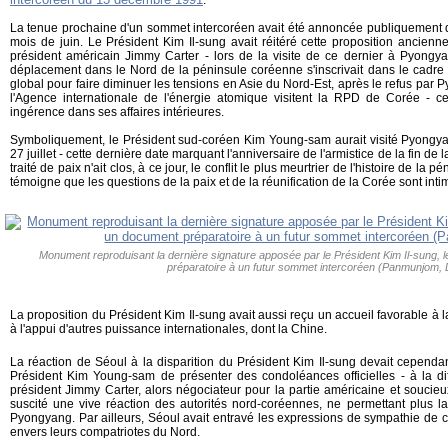
.
La tenue prochaine d'un sommet intercoréen avait été annoncée publiquement que
mois de juin. Le Président Kim Il-sung avait réitéré cette proposition ancien
président américain Jimmy Carter - lors de la visite de ce dernier à Pyong
déplacement dans le Nord de la péninsule coréenne s'inscrivait dans le cadre 
global pour faire diminuer les tensions en Asie du Nord-Est, après le refus par
l'Agence internationale de l'énergie atomique visitent la RPD de Corée - c
ingérence dans ses affaires intérieures.
Symboliquement, le Président sud-coréen Kim Young-sam aurait visité Pyongy
27 juillet - cette dernière date marquant l'anniversaire de l'armistice de la fin d
traité de paix n'ait clos, à ce jour, le conflit le plus meurtrier de l'histoire de la
témoigne que les questions de la paix et de la réunification de la Corée sont inti
Monument reproduisant la dernière signature apposée par le Président Kim Il-sung, le
préparatoire à un futur sommet intercoréen (Panmunjom,
La proposition du Président Kim Il-sung avait aussi reçu un accueil favorable à
à l'appui d'autres puissance internationales, dont la Chine.
La réaction de Séoul à la disparition du Président Kim Il-sung devait cependa
Président Kim Young-sam de présenter des condoléances officielles - à la di
président Jimmy Carter, alors négociateur pour la partie américaine et soucieu
suscité une vive réaction des autorités nord-coréennes, ne permettant plus 
Pyongyang. Par ailleurs, Séoul avait entravé les expressions de sympathie de c
envers leurs compatriotes du Nord.