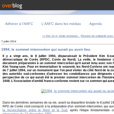
Adhérer à l'AAFC
L'AAFC dans les médias
Agenda
<< Kim Je-ni, étoile montante...
Réunion de solidarité avec.
7 juillet 2014
1994, le sommet intercoréen qui aurait pu avoir lieu
Il y a vingt ans, le 8 juillet 1994, disparaissait le Président Kim Il-s
démocratique de Corée (RPDC, Corée du Nord). La veille, le fondateur 
document préparatoire à un sommet
intercoréen qu'il aurait tenu avec son
Kim Young-sam. Pour en immortaliser le souvenir, les Nord-Coréens ont repr
du 7 juillet 1994, sur un monument que l'on peut visiter du côté Nord de la z
des autorités sud-coréennes d'adresser les condoléances aux dirigeants n
perspective de ce qui aurait été le premier sommet intercoréen de l'histoire
1948. L'Association d'amitié franco-coréenne revient sur ce sommet qui aurait
Dans les dernières semaines de sa vie, avant sa disparition brutale le 8 juillet 1
RPD de Corée s'est consacré à la préparation d'un sommet intercoréen, qui aur
la réconciliation entre le Nord et le Sud
, après l'étape fondamentale c
intercoréen du 13 décembre 1991