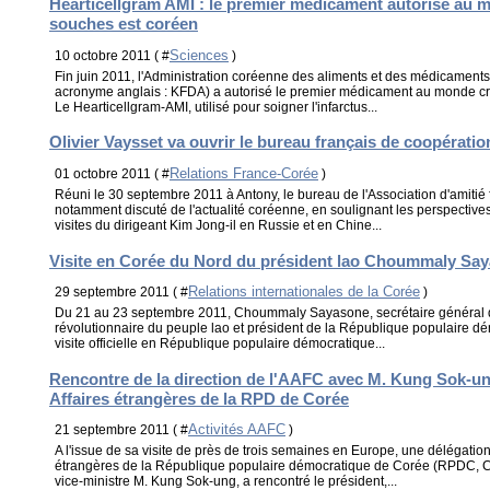
Hearticellgram AMI : le premier médicament autorisé au m
souches est coréen
Sciences
10 octobre 2011 ( #
)
Fin juin 2011, l'Administration coréenne des aliments et des médicament
acronyme anglais : KFDA) a autorisé le premier médicament au monde cr
Le Hearticellgram-AMI, utilisé pour soigner l'infarctus...
Olivier Vaysset va ouvrir le bureau français de coopérat
Relations France-Corée
01 octobre 2011 ( #
)
Réuni le 30 septembre 2011 à Antony, le bureau de l'Association d'amiti
notamment discuté de l'actualité coréenne, en soulignant les perspective
visites du dirigeant Kim Jong-il en Russie et en Chine...
Visite en Corée du Nord du président lao Choummaly Sa
Relations internationales de la Corée
29 septembre 2011 ( #
)
Du 21 au 23 septembre 2011, Choummaly Sayasone, secrétaire général d
révolutionnaire du peuple lao et président de la République populaire dé
visite officielle en République populaire démocratique...
Rencontre de la direction de l'AAFC avec M. Kung Sok-un
Affaires étrangères de la RPD de Corée
Activités AAFC
21 septembre 2011 ( #
)
A l'issue de sa visite de près de trois semaines en Europe, une délégation
étrangères de la République populaire démocratique de Corée (RPDC, Co
vice-ministre M. Kung Sok-ung, a rencontré le président,...