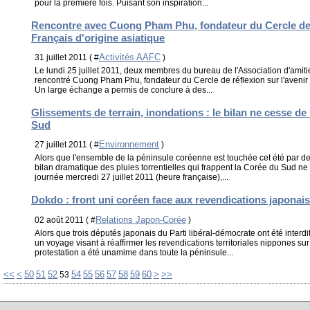
pour la première fois. Puisant son inspiration...
Rencontre avec Cuong Pham Phu, fondateur du Cercle de r
Français d'origine asiatique
Activités AAFC
31 juillet 2011 ( #
)
Le lundi 25 juillet 2011, deux membres du bureau de l'Association d'amit
rencontré Cuong Pham Phu, fondateur du Cercle de réflexion sur l'avenir 
Un large échange a permis de conclure à des...
Glissements de terrain, inondations : le bilan ne cesse de
Sud
Environnement
27 juillet 2011 ( #
)
Alors que l'ensemble de la péninsule coréenne est touchée cet été par de
bilan dramatique des pluies torrentielles qui frappent la Corée du Sud ne c
journée mercredi 27 juillet 2011 (heure française),...
Dokdo : front uni coréen face aux revendications japonai
Relations Japon-Corée
02 août 2011 ( #
)
Alors que trois députés japonais du Parti libéral-démocrate ont été inter
un voyage visant à réaffirmer les revendications territoriales nippones sur
protestation a été unamime dans toute la péninsule...
10
20
30
40
70
80
90
<<
<
50
51
52
54
55
56
57
58
59
60
>
>>
53