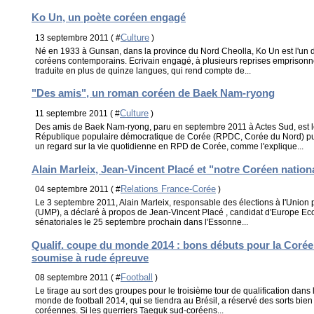
Ko Un, un poète coréen engagé
Culture
13 septembre 2011 ( #
)
Né en 1933 à Gunsan, dans la province du Nord Cheolla, Ko Un est l'un 
coréens contemporains. Ecrivain engagé, à plusieurs reprises emprisonné,
traduite en plus de quinze langues, qui rend compte de...
"Des amis", un roman coréen de Baek Nam-ryong
Culture
11 septembre 2011 ( #
)
Des amis de Baek Nam-ryong, paru en septembre 2011 à Actes Sud, est l
République populaire démocratique de Corée (RPDC, Corée du Nord) publi
un regard sur la vie quotidienne en RPD de Corée, comme l'explique...
Alain Marleix, Jean-Vincent Placé et "notre Coréen nation
Relations France-Corée
04 septembre 2011 ( #
)
Le 3 septembre 2011, Alain Marleix, responsable des élections à l'Unio
(UMP), a déclaré à propos de Jean-Vincent Placé , candidat d'Europe Eco
sénatoriales le 25 septembre prochain dans l'Essonne...
Qualif. coupe du monde 2014 : bons débuts pour la Corée
soumise à rude épreuve
Football
08 septembre 2011 ( #
)
Le tirage au sort des groupes pour le troisième tour de qualification dans
monde de football 2014, qui se tiendra au Brésil, a réservé des sorts bie
coréennes. Si les guerriers Taeguk sud-coréens...