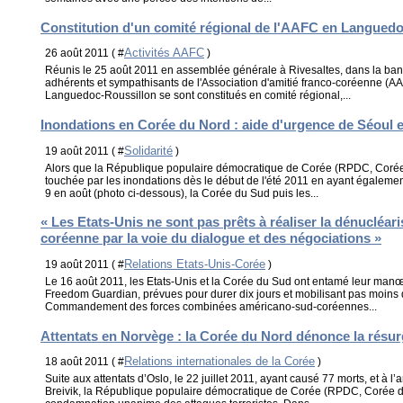
Constitution d'un comité régional de l'AAFC en Langued
Activités AAFC
26 août 2011 ( #
)
Réunis le 25 août 2011 en assemblée générale à Rivesaltes, dans la ban
adhérents et sympathisants de l'Association d'amitié franco-coréenne (AA
Languedoc-Roussillon se sont constitués en comité régional,...
Inondations en Corée du Nord : aide d'urgence de Séoul 
Solidarité
19 août 2011 ( #
)
Alors que la République populaire démocratique de Corée (RPDC, Corée
touchée par les inondations dès le début de l'été 2011 en ayant égaleme
9 en août (photo ci-dessous), la Corée du Sud puis les...
« Les Etats-Unis ne sont pas prêts à réaliser la dénucléari
coréenne par la voie du dialogue et des négociations »
Relations Etats-Unis-Corée
19 août 2011 ( #
)
Le 16 août 2011, les Etats-Unis et la Corée du Sud ont entamé leur manœu
Freedom Guardian, prévues pour durer dix jours et mobilisant pas moins de
Commandement des forces combinées américano-sud-coréennes...
Attentats en Norvège : la Corée du Nord dénonce la résur
Relations internationales de la Corée
18 août 2011 ( #
)
Suite aux attentats d’Oslo, le 22 juillet 2011, ayant causé 77 morts, et à l
Breivik, la République populaire démocratique de Corée (RPDC, Corée du 