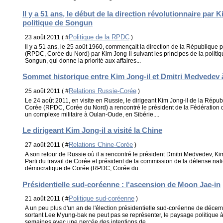
Il y a 51 ans, le début de la direction révolutionnaire par 
politique de Songun
Politique de la RPDC
23 août 2011 ( #
)
Il y a 51 ans, le 25 août 1960, commençait la direction de la Républiqu
(RPDC, Corée du Nord) par Kim Jong-il suivant les principes de la politi
Songun, qui donne la priorité aux affaires...
Sommet historique entre Kim Jong-il et Dmitri Medvedev
Relations Russie-Corée
25 août 2011 ( #
)
Le 24 août 2011, en visite en Russie, le dirigeant Kim Jong-il de la Rép
Corée (RPDC, Corée du Nord) a rencontré le président de la Fédération
un complexe militaire à Oulan-Oude, en Sibérie....
Le dirigeant Kim Jong-il a visité la Chine
Relations Chine-Corée
27 août 2011 ( #
)
A son retour de Russie où il a rencontré le président Dmitri Medvedev, Kim
Parti du travail de Corée et président de la commission de la défense na
démocratique de Corée (RPDC, Corée du...
Présidentielle sud-coréenne : l'ascension de Moon Jae-in
Politique sud-coréenne
21 août 2011 ( #
)
A un peu plus d'un an de l'élection présidentielle sud-coréenne de décem
sortant Lee Myung-bak ne peut pas se représenter, le paysage politique 
semaines avec une percée des intentions de...