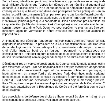
Sur la forme, interdire un parti pour faire taire ses opposants n'a aucun équiva
post-militaire. Ajoutons que l'opposition démocrate, qui réunit pratiquement aut
opposée à la dissolution du PPU, et que dans toute démocratie digne de ce no
conséquences que l'interdiction d'une des principales forces politiques - en l'
moins recueillir un consensus (c'était par exemple le cas lors de l'interdiction 
la guerre froide). Les méthodes expéditives du régime Park Geun-hye n'en ont 
l'Etat n'avait jamais digéré que la candidate du PPU à l'élection présidentielle
ce qu'elle était (la fille du dictateur Park Chung-hee) et ce dont elle était le nom
scrutin : désormais, Mme Park Geun-hye peut espérer ne plus jamais être confr
meilleure façon de verrouiller le débat n'est-elle pas de fixer par avance le
l'opposition ?
A l'iniquité de leur décision (rendue par huit voix contre une), les "juges" const
d'ajouter la désinvolture : le président de la Cour constitutionnelle Park Han-chul s
débat idéologique qui n'aurait été que trop consommateur de temps... Nous 
chul d'aller jusqu'au bout de sa logique : pourquoi ne prônez-vous pa
constitutionnelle, l'interdiction pure et simple de toute critique contre la politiq
de son Gouvernement, afin de gagner du temps et de faire cesser des querelles 
Décidément très en verve, le président de la Cour constitutionnelle a aussi estim
que d'interdire le parti... car ses principes et ses activités mettent en danger no
dans un cadre entièrement légal et de manière totalement pacifique, l
indéniablement en cause l'ordre du régime Park Geun-hye, mais certain
démocratique : la démocratie consiste au contraire à permettre l'expression d'opi
Corée du Sud pour une démocratie à protéger était déjà le mensonge proféré
Park Chung-hee, tout particulièrement après la promulgation de la Constitution Yu
désormais autoritaires de la République de Corée ont été formés à bonne école
de leurs aïeux.
Les associations de défense des droits de l'homme ont très vivement réagi, et
elles sont déjà soumises à une surveillance policière accrue.