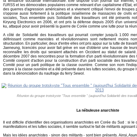
la tendance socialiste internationale. Elle dispose d'un journal sur Internet,
l'URSS et les démocraties populaires comme relevant d'un capitalisme d'Etat, el
des guerres d'agression américaines et a vivement critiqué l'envoi de troupes 
s'oppose aussi fortement à la politique israélienne de massacres de civils en
sociales, Tous ensemble puis Solidarité des travailleurs ont été présents
Kiryung Electronics en 2006, et ont pris la défense depuis 2005 d'un universi
ku, attaqué pour avoir présenté la guerre de Corée comme une lutte pour la réuni
A côté de Solidarité des travailleurs qui pourrait compter jusqu'à 1.000 me
définissant comme marxistes et révolutionnaires sont nettement moins n
structuration. En particulier, deux d'entre elles ont pris appui sur la lutte de trava
Jaeneung, licenciés pour avoir fait grève en vue d'obtenir une hausse de leurs 
reconnaître les droits qui seraient attachés en Occident au statut de salari
décembre 2007 des rencontres pour la formation d'un parti révolutionnaire des t
Comité conjoint d'action pour la construction d'un parti socialiste des travaill
Comité pour un parti politique de la classe ouvrière. Comme son nom l'indique
propre à la classe ouvrière et a été présente dans les luttes sociales, du group
dans la dénonciation du naufrage du ferry Sewol.
Réunion du groupe trotskyste "Tous ensemble " (aujourd'hui Solidarité des travai
La nébuleuse anarchiste
Il est difficile d'identifier des organisations anarchistes en Corée du Sud : si l
manifestations et les luttes sociales, il semble surtout le fait de militants agissant à
Mais les idées anarchistes - sinon des militants - sont bien présents. Ainsi, Asu