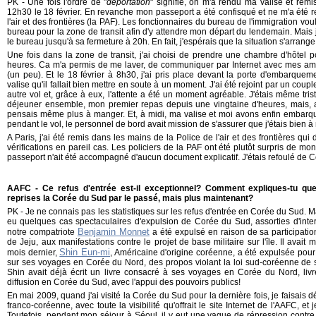
PK - Une fois l'ordre de "
déportation
" signifié, on m'a rendu ma valise et remis
12h30 le 18 février. En revanche mon passeport a été confisqué et ne m'a été re
l'air et des frontières (la PAF). Les fonctionnaires du bureau de l'immigration voul
bureau pour la zone de transit afin d'y attendre mon départ du lendemain. Mais 
le bureau jusqu'à sa fermeture à 20h. En fait, j'espérais que la situation s'arrange,
Une fois dans la zone de transit, j'ai choisi de prendre une chambre d'hôtel 
heures. Ca m'a permis de me laver, de communiquer par Internet avec mes ami
(un peu). Et le 18 février à 8h30, j'ai pris place devant la porte d'embarque
valise qu'il fallait bien mettre en soute à un moment. J'ai été rejoint par un cou
autre vol et, grâce à eux, l'attente a été un moment agréable. J'étais même triste
déjeuner ensemble, mon premier repas depuis une vingtaine d'heures, mais, 
pensais même plus à manger. Et, à midi, ma valise et moi avons enfin embarqué
pendant le vol, le personnel de bord avait mission de s'assurer que j'étais bien à
A Paris, j'ai été remis dans les mains de la Police de l'air et des frontières qu
vérifications en pareil cas. Les policiers de la PAF ont été plutôt surpris de m
passeport n'ait été accompagné d'aucun document explicatif. J'étais refoulé de Co
AAFC - Ce refus d'entrée est-il exceptionnel? Comment expliques-tu que 
reprises la Corée du Sud par le passé, mais plus maintenant?
PK - Je ne connais pas les statistiques sur les refus d'entrée en Corée du Sud. Ma
eu quelques cas spectaculaires d'expulsion de Corée du Sud, assorties d'inter
Benjamin Monnet
notre compatriote
a été expulsé en raison de sa participation
de Jeju, aux manifestations contre le projet de base militaire sur l'île. Il ava
Shin Eun-mi
mois dernier,
, Américaine d'origine coréenne, a été expulsée pour
sur ses voyages en Corée du Nord, des propos violant la loi sud-coréenne de s
Shin avait déjà écrit un livre consacré à ses voyages en Corée du Nord, livre
diffusion en Corée du Sud, avec l'appui des pouvoirs publics!
En mai 2009, quand j'ai visité la Corée du Sud pour la dernière fois, je faisais dé
franco-coréenne, avec toute la visibilité qu'offrait le site Internet de l'AAFC, e
Toutefois, pendant mon séjour à Séoul, il y eut une vague de répression contre 