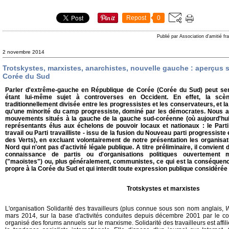
Repost
0
Publié par Association d'amitié f
2 novembre 2014
Trotskystes, marxistes, anarchistes, nouvelle gauche : aperçus 
Corée du Sud
Parler d'extrême-gauche en République de Corée (Corée du Sud) peut se
étant lui-même sujet à controverses en Occident. En effet, la scèn
traditionnellement divisée entre les progressistes et les conservateurs, et 
qu'une minorité du camp progressiste, dominé par les démocrates. Nous a
mouvements situés à la gauche de la gauche sud-coréenne (où aujourd'hui t
représentants élus aux échelons de pouvoir locaux et nationaux : le Parti 
travail ou Parti travailliste - issu de la fusion du Nouveau parti progressiste e
des Verts), en excluant volontairement de notre présentation les organisa
Nord qui n'ont pas d'activité légale publique. A titre préliminaire, il convient 
connaissance de partis ou d'organisations politiques ouvertement ma
("maoïstes") ou, plus généralement, communistes, ce qui est la conséquence
propre à la Corée du Sud et qui interdit toute expression publique considé
Trotskystes et marxistes
L'organisation Solidarité des travailleurs (plus connue sous son nom anglais,
W
mars 2014, sur la base d'activités conduites depuis décembre 2001 par le coll
organisé des forums annuels sur le marxisme. Solidarité des travailleurs est affili