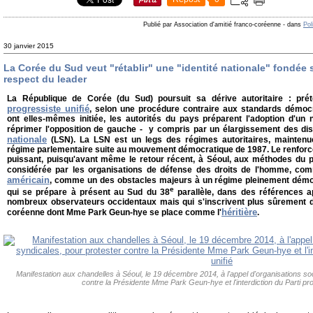
Publié par Association d'amitié franco-coréenne
-
dans
Pol
30 janvier 2015
La Corée du Sud veut "rétablir" une "identité nationale" fondée sur
respect du leader
La République de Corée (du Sud) poursuit sa dérive autoritaire : préte
progressiste unifié
, selon une procédure contraire aux standards démocr
ont elles-mêmes initiée, les autorités du pays préparent l'adoption d'un 
réprimer l'opposition de gauche - y compris par un élargissement des dis
nationale
(LSN). La LSN est un legs des régimes autoritaires, maintenu
régime parlementaire suite au mouvement démocratique de 1987. Le renforc
puissant, puisqu'avant même le retour récent, à Séoul, aux méthodes du p
considérée par les organisations de défense des droits de l'homme, co
américain
, comme un des obstacles majeurs à un régime pleinement démoc
e
qui se prépare à présent au Sud du 38
parallèle, dans des références 
nombreux observateurs occidentaux mais qui s'inscrivent plus sûrement da
héritière
coréenne dont Mme Park Geun-hye se place comme l'
.
Manifestation aux chandelles à Séoul, le 19 décembre 2014, à l'appel d'organisations soc
contre la Présidente Mme Park Geun-hye et l'interdiction du Parti pro