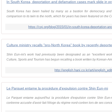
In South Korea, deportation and defamation cases mark slide in p
South Korea has been hailed by many as a bastion for democracy and p
comparison to its twin to the north, which for years has been featured on the Co
https://cpj.org/blog/2015/01/in-south-korea-deportation-
Culture ministry recalls "pro-North Korea" book by recently depor
Shin Eun-mi's work had previously been designated as an "excellent work o
Culture, Sports and Tourism has begun recalling a book written by Korean-Ame
http://english.hani.co.kr/arti/english_ed
Le Parquet entame la procédure d'expulsion contre Shin Eun-mi
Le Parquet entame aujourd'hui la procédure d'expulsion contre Shin Eun-mi
coréenne accusée d'avoir fait l'éloge du régime nord-coréen lors de ses conce