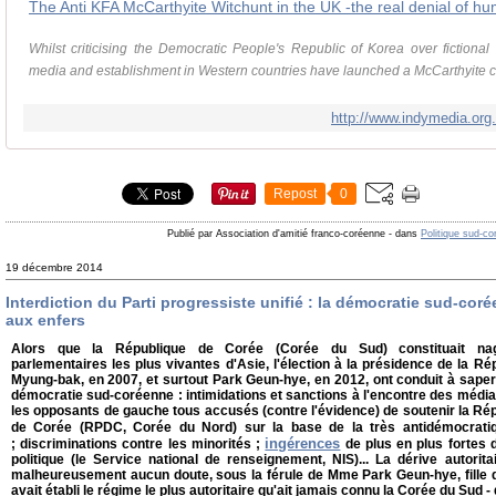
The Anti KFA McCarthyite Witchunt in the UK -the real denial of hu
Whilst criticising the Democratic People's Republic of Korea over fictional 
media and establishment in Western countries have launched a McCarthyite ca
http://www.indymedia.org
Repost
0
Publié par Association d'amitié franco-coréenne
-
dans
Politique sud-c
19 décembre 2014
Interdiction du Parti progressiste unifié : la démocratie sud-co
aux enfers
Alors que la République de Corée (Corée du Sud) constituait na
parlementaires les plus vivantes d'Asie, l'élection à la présidence de la 
Myung-bak, en 2007, et surtout Park Geun-hye, en 2012, ont conduit à saper
démocratie sud-coréenne : intimidations et sanctions à l'encontre des médi
les opposants de gauche tous accusés (contre l'évidence) de soutenir la Ré
de Corée (RPDC, Corée du Nord) sur la base de la très antidémocrat
ingérences
; discriminations contre les minorités ;
de plus en plus fortes d
politique (le Service national de renseignement, NIS)... La dérive autorit
malheureusement aucun doute, sous la férule de Mme Park Geun-hye, fille 
avait établi le régime le plus autoritaire qu'ait jamais connu la Corée du Sud - 