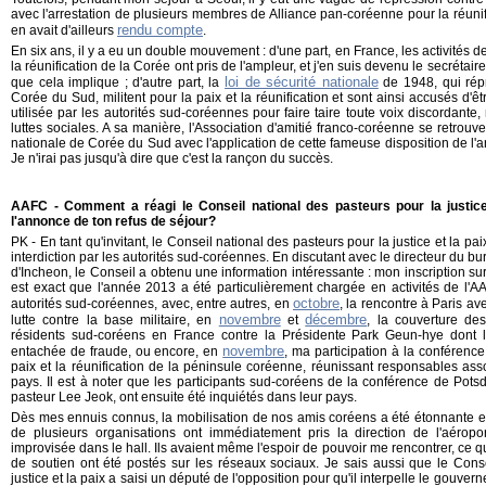
avec l'arrestation de plusieurs membres de Alliance pan-coréenne pour la réunifi
rendu compte
en avait d'ailleurs
.
En six ans, il y a eu un double mouvement : d'une part, en France, les activités d
la réunification de la Corée ont pris de l'ampleur, et j'en suis devenu le secrétair
loi de sécurité nationale
que cela implique ; d'autre part, la
de 1948, qui rép
Corée du Sud, militent pour la paix et la réunification et sont ainsi accusés d'ê
utilisée par les autorités sud-coréennes pour faire taire toute voix discordan
luttes sociales. A sa manière, l'Association d'amitié franco-coréenne se retrouve
nationale de Corée du Sud avec l'application de cette fameuse disposition de l'arti
Je n'irai pas jusqu'à dire que c'est la rançon du succès.
AAFC - Comment a réagi le Conseil national des pasteurs pour la justice et
l'annonce de ton refus de séjour?
PK - En tant qu'invitant, le Conseil national des pasteurs pour la justice et la pai
interdiction par les autorités sud-coréennes. En discutant avec le directeur du bu
d'Incheon, le Conseil a obtenu une information intéressante : mon inscription sur
est exact que l'année 2013 a été particulièrement chargée en activités de l'A
octobre
autorités sud-coréennes, avec, entre autres, en
, la rencontre à Paris ave
novembre
décembre
lutte contre la base militaire, en
et
, la couverture de
résidents sud-coréens en France contre la Présidente Park Geun-hye dont 
novembre
entachée de fraude, ou encore, en
, ma participation à la conférenc
paix et la réunification de la péninsule coréenne, réunissant responsables assoc
pays. Il est à noter que les participants sud-coréens de la conférence de Pots
pasteur Lee Jeok, ont ensuite été inquiétés dans leur pays.
Dès mes ennuis connus, la mobilisation de nos amis coréens a été étonnante 
de plusieurs organisations ont immédiatement pris la direction de l'aéropo
improvisée dans le hall. Ils avaient même l'espoir de pouvoir me rencontrer, ce 
de soutien ont été postés sur les réseaux sociaux. Je sais aussi que le Conse
justice et la paix a saisi un député de l'opposition pour qu'il interpelle le gouver