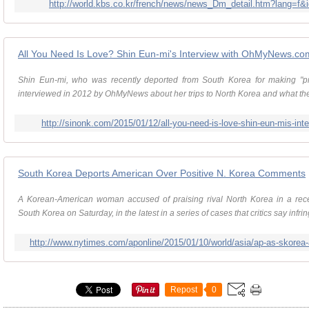
http://world.kbs.co.kr/french/news/news_Dm_detail.htm?lang
All You Need Is Love? Shin Eun-mi's Interview with OhMyNews.co
Shin Eun-mi, who was recently deported from South Korea for making "p
interviewed in 2012 by OhMyNews about her trips to North Korea and what they
http://sinonk.com/2015/01/12/all-you-need-is-love-shin-eun-mis-i
South Korea Deports American Over Positive N. Korea Comments
A Korean-American woman accused of praising rival North Korea in a rece
South Korea on Saturday, in the latest in a series of cases that critics say infrin
http://www.nytimes.com/aponline/2015/01/10/world/asia/ap-as-skorea-
Repost
0