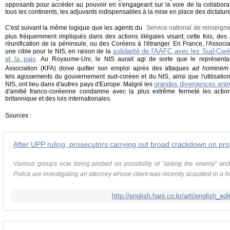
opposants pour accéder au pouvoir en s'engageant sur la voie de la collaborati
tous les continents, les adjuvants indispensables à la mise en place des dictatur
C'est suivant la même logique que les agents du
Service national de renseign
plus fréquemment impliqués dans des actions illégales visant, cette fois, des
réunification de la péninsule, ou des Coréens à l'étranger. En France, l'Associ
solidarité de l'AAFC avec les Sud-Coré
une cible pour le NIS, en raison de la
et la paix
. Au Royaume-Uni, le NIS aurait agi de sorte que le représenta
Association (KFA) doive quitter son emploi après des attaques
ad hominem
tels agissements
du gouvernement sud-coréen et du NIS, ainsi que l'utilisatio
grandes divergences entr
NIS, ont lieu dans d'autres pays d'Europe. Malgré les
d'amitié franco-coréenne condamne avec la plus extrême fermeté les actio
britannique et des lois internationales.
Sources :
After UPP ruling, prosecutors carrying out broad crackdown on pr
Various groups now being probed on possibility of "aiding the enemy" and
Police are investigating an attorney whose client was recently acquitted in a hig
http://english.hani.co.kr/arti/english_ed