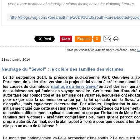
year, a rare instance of a foreign national facing action for violating Seoul's ...
Repost
0
Publié par Association d'amitié franco-coréenne
-
dans
Re
18 septembre 2014
Naufrage du "Sewol" : la colère des familles des victimes
Le 16 septembre 2014, la présidente sud-coréenne Park Geun-hye a appe
Parlement de la dernière version du projet de loi visant à créer une commi
naufrage du ferry
Sewol
les causes du dramatique
en avril dernier - qui 
des adolescents qui étaient en voyage scolaire. Cette réaction d'autori
autoritaire par l'opposition et les familles des victimes, lesquelles ont eng
pour exiger que la commission créée par la loi spéciale sur le
Sewol
ai
d'enquête, mais également d'accusation. Par ailleurs, l'implication
in fin
initialement jugé que cette question relevait de la compétence du Parlemen
de position, difficilement explicable autrement que par l'irritation de Mme P
familles des victimes - aisément compréhensible, mais qu'elle perçoit
propre autorité. Au final, son brutal rappel à l'ordre pour que cessent les d
elle pas un aveu de faiblesse ?
La montagne parlementaire va-t-elle accoucher d'une souris ? Le doute est pe