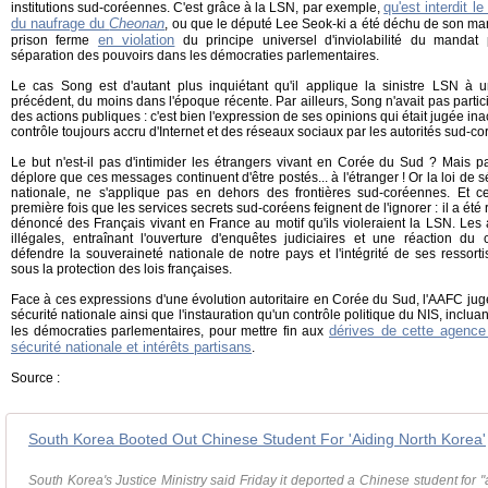
qu'est interdit l
institutions sud-coréennes. C'est grâce à la LSN, par exemple,
du naufrage du
Cheonan
, ou que le député Lee Seok-ki a été déchu de son m
en violation
prison ferme
du principe universel d'inviolabilité du mandat
séparation des pouvoirs dans les démocraties parlementaires.
Le cas Song est d'autant plus inquiétant qu'il applique la sinistre LSN à 
précédent, du moins dans l'époque récente. Par ailleurs, Song n'avait pas parti
des actions publiques : c'est bien l'expression de ses opinions qui était jugée ina
contrôle toujours accru d'Internet et des réseaux sociaux par les autorités sud-c
Le but n'est-il pas d'intimider les étrangers vivant en Corée du Sud ? Mais pa
déplore que ces messages continuent d'être postés... à l'étranger ! Or la loi de 
nationale, ne s'applique pas en dehors des frontières sud-coréennes. Et 
première fois que les services secrets sud-coréens feignent de l'ignorer : il a été
dénoncé des Français vivant en France au motif qu'ils violeraient la LSN. Les 
illégales, entraînant l'ouverture d'enquêtes judiciaires et une réaction du
défendre la souveraineté nationale de notre pays et l'intégrité de ses ressor
sous la protection des lois françaises.
Face à ces expressions d'une évolution autoritaire en Corée du Sud, l'AAFC juge
sécurité nationale ainsi que l'instauration qu'un contrôle politique du NIS, inclu
dérives de cette agence
les démocraties parlementaires, pour mettre fin aux
sécurité nationale et intérêts partisans
.
Source :
South Korea Booted Out Chinese Student For 'Aiding North Korea'
South Korea's Justice Ministry said Friday it deported a Chinese student for "