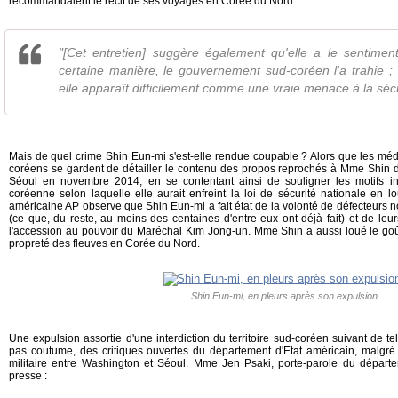
recommandaient le récit de ses voyages en Corée du Nord :
"[Cet entretien] suggère également qu'elle a le sentiment
certaine manière, le gouvernement sud-coréen l'a trahie ;
elle apparaît difficilement comme une vraie menace à la sécu
Mais de quel crime Shin Eun-mi s'est-elle rendue coupable ? Alors que les méd
coréens se gardent de détailler le contenu des propos reprochés à Mme Shin 
Séoul en novembre 2014, en se contentant ainsi de souligner les motifs inf
coréenne selon laquelle elle aurait enfreint la loi de sécurité nationale en 
américaine AP observe que Shin Eun-mi a fait état de la volonté de défecteurs 
(ce que, du reste, au moins des centaines d'entre eux ont déjà fait) et de le
l'accession au pouvoir du Maréchal Kim Jong-un. Mme Shin a aussi loué le goût
propreté des fleuves en Corée du Nord.
Shin Eun-mi, en pleurs après son expulsion
Une expulsion assortie d'une interdiction du territoire sud-coréen suivant de tel
pas coutume, des critiques ouvertes du département d'Etat américain, malgré l'é
militaire entre Washington et Séoul. Mme Jen Psaki, porte-parole du départem
presse :