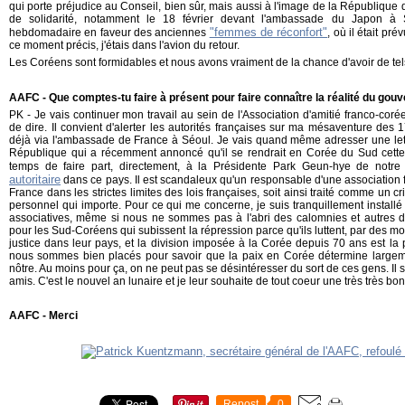
qui porte préjudice au Conseil, bien sûr, mais aussi à l'image de la République d
de solidarité, notamment le 18 février devant l'ambassade du Japon à S
"femmes de réconfort"
hebdomadaire en faveur des anciennes
, où il était pr
ce moment précis, j'étais dans l'avion du retour.
Les Coréens sont formidables et nous avons vraiment de la chance d'avoir de tel
AAFC - Que comptes-tu faire à présent pour faire connaître la réalité du go
PK - Je vais continuer mon travail au sein de l'Association d'amitié franco-coré
de dire. Il convient d'alerter les autorités françaises sur ma mésaventure des 17
déjà via l'ambassade de France à Séoul. Je vais quand même adresser une lett
République qui a récemment annoncé qu'il se rendrait en Corée du Sud cette 
temps de faire part, directement, à la Présidente Park Geun-hye de notr
autoritaire
dans ce pays. Il est scandaleux qu'un responsable d'une association f
France dans les strictes limites des lois françaises, soit ainsi traité comme un 
personnel qui importe. Pour ce qui me concerne, je suis tranquillement installé
associatives, même si nous ne sommes pas à l'abri des calomnies et autres dif
pour les Sud-Coréens qui subissent la répression parce qu'ils luttent, par des mo
justice dans leur pays, et la division imposée à la Corée depuis 70 ans est la 
nous sommes bien placés pour savoir que la paix en Corée détermine largem
nôtre. Au moins pour ça, on ne peut pas se désintéresser du sort de ces gens. Il 
amis.
C'est le nouvel an lunaire et je leur souhaite de tout coeur une très très b
AAFC - Merci
Repost
0