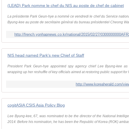
(LEAD) Park nomme le chef du NIS au poste de chef de cabinet
La présidente Park Geun-hye a nommé ce vendredi le chef du Service nation
Byung-kee au poste de secrétaire général du bureau présidentiel Cheong Wa Da
http://french.yonhapnews.co.kr/national/2015/02/27/0300000000
NIS head named Park's new Chief of Staff
President Park Geun-hye appointed spy agency chief Lee Byung-kee as he
wrapping up her reshuffle of key officials aimed at restoring public support for h
http://www.koreaherald.com/v
cogitASIA CSIS Asia Policy Blog
Lee Byung-kee, 67, was nominated to be the director of the National Intellig
2014. Before his nomination, he has been the Republic of Korea (ROK) ambas