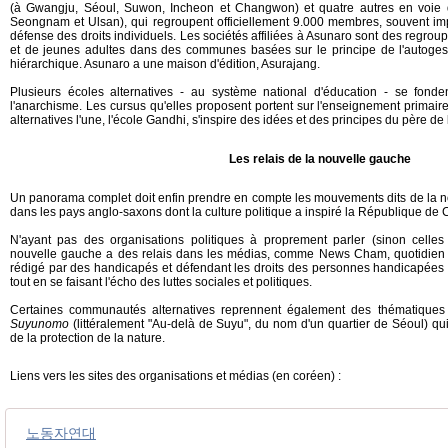
(à Gwangju, Séoul, Suwon, Incheon et Changwon) et quatre autres en voie d
Seongnam et Ulsan), qui regroupent officiellement 9.000 membres, souvent i
défense des droits individuels. Les sociétés affiliées à Asunaro sont des regro
et de jeunes adultes dans des communes basées sur le principe de l'autogest
hiérarchique. Asunaro a une maison d'édition, Asurajang.
Plusieurs écoles alternatives - au système national d'éducation - se fonde
l'anarchisme. Les cursus qu'elles proposent portent sur l'enseignement primair
alternatives l'une, l'école Gandhi, s'inspire des idées et des principes du père de
Les relais de la nouvelle gauche
Un panorama complet doit enfin prendre en compte les mouvements dits de la n
dans les pays anglo-saxons dont la culture politique a inspiré la République de 
N'ayant pas des organisations politiques à proprement parler (sinon celles 
nouvelle gauche a des relais dans les médias, comme News Cham, quotidien 
rédigé par des handicapés et défendant les droits des personnes handicapées e
tout en se faisant l'écho des luttes sociales et politiques.
Certaines communautés alternatives reprennent également des thématique
Suyunomo
(littéralement "Au-delà de Suyu", du nom d'un quartier de Séoul) 
de la protection de la nature.
Liens vers les sites des organisations et médias (en coréen) :
노동자연대