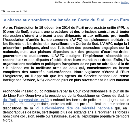
Publié par Association d'amitié franco-coréenne
-
dans
Politi
26 décembre 2014
La chasse aux sorcières est lancée en Corée du Sud... et en Eur
Après l'interdiction le 19 décembre 2014 du Parti progressiste unifié (PPU
(Corée du Sud), suivant une procédure et des principes contraires à tout
répression s'étend à présent à ses dirigeants et aux militants pro-réunifi
l'Association d'amitié franco-coréenne (AAFC) est pleinement solidaire
les libertés et les droits des travailleurs en Corée du Sud. L'AAFC exige la 
prisonniers politiques, ainsi que l'abandon des poursuites engagées sur la
nationale, suite aux plaintes déposées par des groupes d'extrême-droit
gouvernement sud-coréen. L'AAFC souligne l'impérieuse nécessité q
reconstituer et ses députés rétablis dans leurs mandats et droits. Enfin, 
organisations sociales et politiques françaises de ne pas se taire face à la d
: le silence est la meilleure arme de ceux qui, consciemment ou insco
complices des autorités sud-coréennes. Notre vigilance s'étend à l'Euro
l'Angleterre, où il apparaît que les agents du Service national de rens
Intelligence Service, NIS) violent de plus en plus ouvertement les lois national
Prononcée (hasard ou coïncidence?) par la Cour constitutionnelle le jour du de
de Mme Park Geun-hye à la présidence de la République en Corée du Sud, le
du Parti progressiste unifié
a enhardi les forces de police et les juges sud-c
filet, préparé de longue date, contre les militants pro-réunification. Leur action 
loi sud-coréenne dite de sécurité nationale
dispositions de la
qui, en v
démocratiques de base, sert depuis plus de soixante ans à réprimer les forces
nom d'une collusion, réelle ou fastasmée, avec la République populaire démoc
Nord).