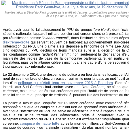
Manifestation à Séoul du Parti progressiste unifié et d'autres organisations progressiste
élue il y a deux ans, le 19 décembre 2014 (source : "Hank
Après avoir qualifié fallacieusement le PPU de groupe "
pro-Nord
", dont l'exi
sécurité nationale, l'appareil militaro-policier sud-coréen cherche à présent à fra
pro-réunification comme "
aidant l'ennemi
", dans l'instruction des plaintes dé
d'extrême-droite
qui servent souvent de faux-nez au gouvernement sud-corée
l'interdiction du PPU, une plainte a été déposée à l'encontre de Mme Lee Jun
cinq députés du PPU déchus de leurs mandats suite à la décision de la Co
les condamner comme "
aidant l'ennemi
" : non seulement la déchéance d'élu
manifeste des règles de base de la démocratie parlementaire, en particulier
législateur, mais cette attaque ciblée s'inscrit dans le cadre d'une persécutio
tribunaux pénaux internationaux.
Le 22 décembre 2014, une descente de police a eu lieu dans les locaux de l'Al
neuf de ses membres et chez un pasteur qui milite pour la paix, au motif qu'il 
colloque qui s'était tenu en novembre 2013 à Potsdam
lors d'un
. Bien sûr
interdit aux Sud-Coréens tout contact avec des Nord-Coréens, ne s'appliqu
coréenne, mais les autorités sud-coréennes ont pris l'habitude de tenter de fai
cette loi contraire au principe de territorialité, pourtant l'un des fondements du dro
La police a avoué que l'enquête sur l'Alliance coréenne avait commencé dès
reconnaît ainsi que les coups de filet n'ont rien de spontané mais obéissent à 
avant que l'interdiction du PPU ne serve de déclencheur face à l'apathie de la 
mais aussi d'une fraction des démocrates prêts à collaborer avec le
acceptant l'interdiction du PPU. Cette situation est extrêmement inquiétante quan
conquise de haute lutte
coréenne,
après la mort de milliers de Sud-Coréens d
manque de courage - ou la simple résignation - du plus grand nombre, ainsi q