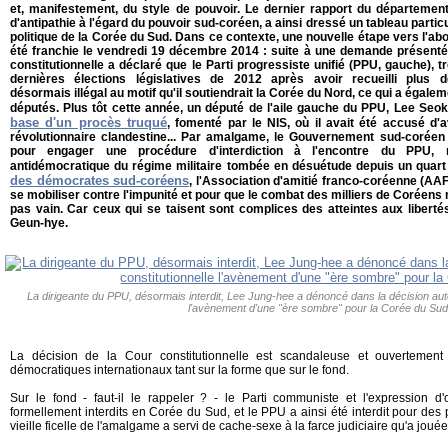
et, manifestement, du style de pouvoir. Le dernier rapport du départemen
d'antipathie à l'égard du pouvoir sud-coréen, a ainsi dressé un tableau parti
politique de la Corée du Sud. Dans ce contexte, une nouvelle étape vers l'abo
été franchie le vendredi 19 décembre 2014 : suite à une demande présenté
constitutionnelle a déclaré que le Parti progressiste unifié (PPU, gauche), t
dernières élections législatives de 2012 après avoir recueilli plus
désormais illégal au motif qu'il soutiendrait la Corée du Nord, ce qui a égalem
députés. Plus tôt cette année, un député de l'aile gauche du PPU, Lee Seok-
base d'un procès truqué
, fomenté par le NIS, où il avait été accusé d'
révolutionnaire clandestine... Par amalgame, le Gouvernement sud-coréen 
pour engager une procédure d'interdiction à l'encontre du PPU,
antidémocratique du régime militaire tombée en désuétude depuis un quart
des démocrates sud-coréens
, l'Association d'amitié franco-coréenne (AA
se mobiliser contre l'impunité et pour que le combat des milliers de Coréens 
pas vain. Car ceux qui se taisent sont complices des atteintes aux liber
Geun-hye.
La dirigeante du PPU, désormais interdit, Lee Jung-hee a dénoncé dans la décision autor
l'avènement d'une "ère sombre" pour la Corée du Sud
La décision de la Cour constitutionnelle est scandaleuse et ouvertement 
démocratiques internationaux tant sur la forme que sur le fond.
Sur le fond - faut-il le rappeler ? - le Parti communiste et l'expression d'
formellement interdits en Corée du Sud, et le PPU a ainsi été interdit pour des p
vieille ficelle de l'amalgame a servi de cache-sexe à la farce judiciaire qu'a jouée