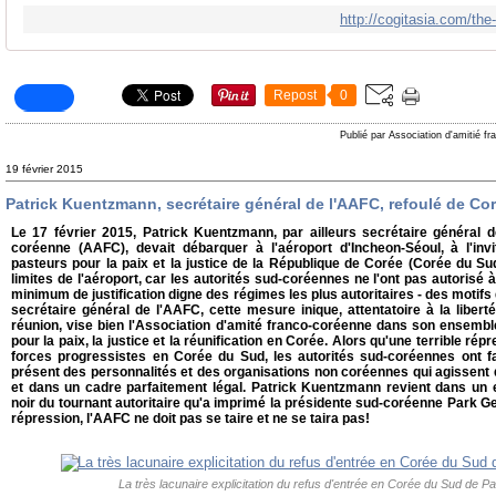
http://cogitasia.com/the
Repost
0
Publié par Association d'amitié f
19 février 2015
Patrick Kuentzmann, secrétaire général de l'AAFC, refoulé de Co
Le 17 février 2015, Patrick Kuentzmann, par ailleurs secrétaire général de
coréenne (AAFC), devait débarquer à l'aéroport d'Incheon-Séoul, à l'invi
pasteurs pour la paix et la justice de la République de Corée (Corée du Sud)
limites de l'aéroport, car les autorités sud-coréennes ne l'ont pas autorisé 
minimum de justification digne des régimes les plus autoritaires - des motifs
secrétaire général de l'AAFC, cette mesure inique, attentatoire à la liberté
réunion, vise bien l'Association d'amité franco-coréenne dans son ensemble
pour la paix, la justice et la réunification en Corée. Alors qu'une terrible rép
forces progressistes en Corée du Sud, les autorités sud-coréennes ont fai
présent des personnalités et des organisations non coréennes qui agissent 
et dans un cadre parfaitement légal. Patrick Kuentzmann revient dans un 
noir du tournant autoritaire qu'a imprimé la présidente sud-coréenne Park Geun
répression, l'AAFC ne doit pas se taire et ne se taira pas!
La très lacunaire explicitation du refus d'entrée en Corée du Sud de 