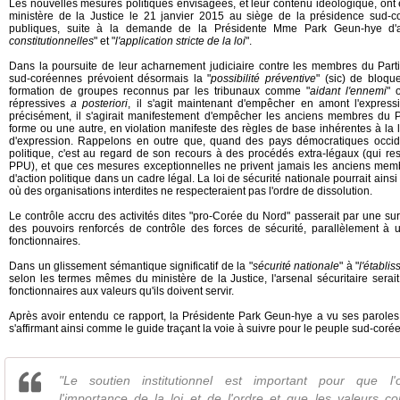
Les nouvelles mesures politiques envisagées, et leur contenu idéologique, ont
ministère de la Justice le 21 janvier 2015 au siège de la présidence sud-c
publiques, suite à la demande de la Présidente Mme Park Geun-hye d'a
constitutionnelles
" et "
l'application stricte de la loi
".
Dans la poursuite de leur acharnement judiciaire contre les membres du Parti p
sud-coréennes prévoient désormais la "
possibilité préventive
" (sic) de bloqu
formation de groupes reconnus par les tribunaux comme "
aidant l'ennemi
" 
répressives
a posteriori
, il s'agit maintenant d'empêcher en amont l'expressi
précisément, il s'agirait manifestement d'empêcher les anciens membres du
forme ou une autre, en violation manifeste des règles de base inhérentes à la lib
d'expression. Rappelons en outre que, quand des pays démocratiques occide
politique, c'est au regard de son recours à des procédés extra-légaux (qui re
PPU), et que ces mesures exceptionnelles ne privent jamais les anciens mem
d'action politique dans un cadre légal. La loi de sécurité nationale pourrait ain
où des organisations interdites ne respecteraient pas l'ordre de dissolution.
Le contrôle accru des activités dites "pro-Corée du Nord" passerait par une surve
des pouvoirs renforcés de contrôle des forces de sécurité, parallèlement 
fonctionnaires.
Dans un glissement sémantique significatif de la "
sécurité nationale
" à "
l'établi
selon les termes mêmes du ministère de la Justice, l'arsenal sécuritaire sera
fonctionnaires aux valeurs qu'ils doivent servir.
Après avoir entendu ce rapport, la Présidente Park Geun-hye a vu ses paroles r
s'affirmant ainsi comme le guide traçant la voie à suivre pour le peuple sud-coré
"Le soutien institutionnel est important pour que l
l'importance de la loi et de l'ordre et que les valeurs con