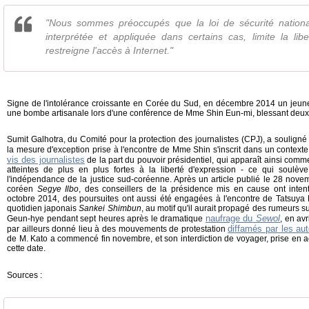
"Nous sommes préoccupés que la loi de sécurité nationale
interprétée et appliquée dans certains cas, limite la lib
restreigne l'accès à Internet."
Signe de l'intolérance croissante en Corée du Sud, en décembre 2014 un jeune
une bombe artisanale lors d'une conférence de Mme Shin Eun-mi, blessant deu
Sumit Galhotra, du Comité pour la protection des journalistes (CPJ), a soulig
la mesure d'exception prise à l'encontre de Mme Shin s'inscrit dans un context
vis des journalistes
de la part du pouvoir présidentiel, qui apparaît ainsi comme
atteintes de plus en plus fortes à la liberté d'expression - ce qui soulève,
l'indépendance de la justice sud-coréenne. Après un article publié le 28 nove
coréen
Segye Ilbo
, des conseillers de la présidence mis en cause ont inten
octobre 2014, des poursuites ont aussi été engagées à l'encontre de Tatsuya
quotidien japonais
Sankei Shimbun
, au motif qu'il aurait propagé des rumeurs s
naufrage du
Sewol
Geun-hye pendant sept heures après le dramatique
, en avr
diffamés par les au
par ailleurs donné lieu à des mouvements de protestation
de M. Kato a commencé fin novembre, et son interdiction de voyager, prise en 
cette date.
Sources :