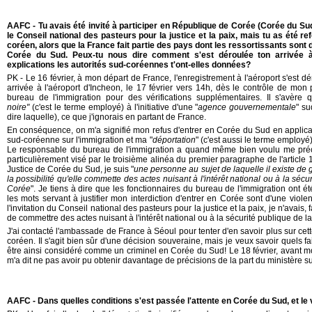
AAFC - Tu avais été invité à participer en République de Corée (Corée du Su
le Conseil national des pasteurs pour la justice et la paix, mais tu as été ref
coréen, alors que la France fait partie des pays dont les ressortissants sont
Corée du Sud. Peux-tu nous dire comment s'est déroulée ton arrivée à 
explications les autorités sud-coréennes t'ont-elles données?
PK - Le 16 février, à mon départ de France, l'enregistrement à l'aéroport s'est
arrivée à l'aéroport d'Incheon, le 17 février vers 14h, dès le contrôle de mon 
bureau de l'immigration pour des vérifications supplémentaires. Il s'avère q
noire"
(c'est le terme employé) à l'initiative d'une "
agence gouvernementale
" s
dire laquelle), ce que j'ignorais en partant de France.
En conséquence, on m'a signifié mon refus d'entrer en Corée du Sud en applicati
sud-coréenne sur l'immigration et ma "
déportation
" (c'est aussi le terme employé
Le responsable du bureau de l'immigration a quand même bien voulu me préci
particulièrement visé par le troisième alinéa du premier paragraphe de l'article 11
Justice de Corée du Sud, je suis "
une personne au sujet de laquelle il existe de 
la possibilité qu'elle commette des actes nuisant à l'intérêt national ou à la sé
Corée
". Je tiens à dire que les fonctionnaires du bureau de l'immigration ont é
les mots servant à justifier mon interdiction d'entrer en Corée sont d'une viol
l'invitation du Conseil national des pasteurs pour la justice et la paix, je n'avais, 
de commettre des actes nuisant à l'intérêt national ou à la sécurité publique de 
J'ai contacté l'ambassade de France à Séoul pour tenter d'en savoir plus sur ce
coréen. Il s'agit bien sûr d'une décision souveraine, mais je veux savoir quels f
être ainsi considéré comme un criminel en Corée du Sud! Le 18 février, avant 
m'a dit ne pas avoir pu obtenir davantage de précisions de la part du ministère s
AAFC - Dans quelles conditions s'est passée l'attente en Corée du Sud, et le 