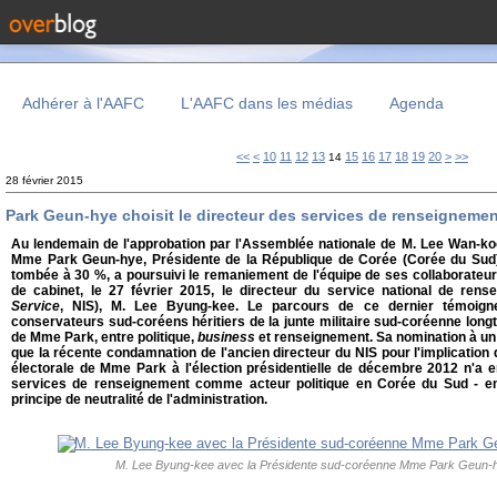
Adhérer à l'AAFC
L'AAFC dans les médias
Agenda
<<
<
10
11
12
13
15
16
17
18
19
20
>
>>
14
28 février 2015
Park Geun-hye choisit le directeur des services de renseigneme
Au lendemain de l'approbation par l'Assemblée nationale de M. Lee Wan-ko
Mme Park Geun-hye, Présidente de la République de Corée (Corée du Sud), 
tombée à 30 %, a poursuivi le remaniement de l'équipe de ses collaborate
de cabinet, le 27 février 2015, le directeur du service national de rens
Service
, NIS), M. Lee Byung-kee. Le parcours de ce dernier témoigne
conservateurs sud-coréens héritiers de la junte militaire sud-coréenne long
de Mme Park, entre politique,
business
et renseignement. Sa nomination à un 
que la récente condamnation de l'ancien directeur du NIS pour l'implication 
électorale de Mme Park à l'élection présidentielle de décembre 2012 n'a en
services de renseignement comme acteur politique en Corée du Sud - e
principe de neutralité de l'administration.
M. Lee Byung-kee avec la Présidente sud-coréenne Mme Park Geun-hye