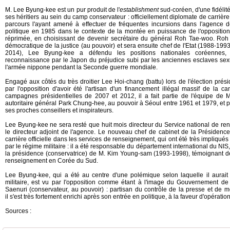
M. Lee Byung-kee est un pur produit de l'
establishment
sud-coréen, d'une fidélité 
ses héritiers au sein du camp conservateur : officiellement diplomate de carrière
parcours l'ayant amené à effectuer de fréquentes incursions dans l'agence d
politique en 1985 dans le contexte de la montée en puissance de l'oppositio
réprimée, en choisissant de devenir secrétaire du général Roh Tae-woo. Roh 
démocratique de la justice (au pouvoir) et sera ensuite chef de l'Etat (1988-1
2014), Lee Byung-kee a défendu les positions nationales coréennes,
reconnaissance par le Japon du préjudice subi par les anciennes esclaves sexu
l'armée nippone pendant la Seconde guerre mondiale.
Engagé aux côtés du très droitier Lee Hoi-chang (battu) lors de l'élection prési
par l'opposition d'avoir été l'artisan d'un financement illégal massif de la 
campagnes présidentielles de 2007 et 2012, il a fait partie de l'équipe de 
autoritaire général Park Chung-hee, au pouvoir à Séoul entre 1961 et 1979, et 
ses proches conseillers et inspirateurs.
Lee Byung-kee ne sera resté que huit mois directeur du Service national de re
le directeur adjoint de l'agence. Le nouveau chef de cabinet de la Présiden
carrière officielle dans les services de renseignement, qui ont été très impliqué
par le régime militaire : il a été responsable du département international du NIS,
la présidence (conservatrice) de M. Kim Young-sam (1993-1998), témoignant de
renseignement en Corée du Sud.
Lee Byung-kee, qui a été au centre d'une polémique selon laquelle il aurai
militaire, est vu par l'opposition comme étant à l'image du Gouvernement d
Saenuri (conservateur, au pouvoir) : partisan du contrôle de la presse et de 
il s'est très fortement enrichi après son entrée en politique, à la faveur d'opérati
Sources :