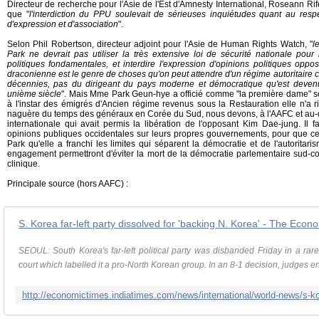
Directeur de recherche pour l'Asie de l'Est d'Amnesty International, Roseann 
que "
l'interdiction du PPU soulevait de sérieuses inquiétudes quant au respe
d'expression et d'association
".
Selon Phil Robertson, directeur adjoint pour l'Asie de Human Rights Watch, "
l
Park ne devrait pas utiliser la très extensive loi de sécurité nationale pour 
politiques fondamentales, et interdire l'expression d'opinions politiques opposé
draconienne est le genre de choses qu'on peut attendre d'un régime autoritaire 
décennies, pas du dirigeant du pays moderne et démocratique qu'est deven
unième siècle
". Mais Mme Park Geun-hye a officié comme "la première dame" so
à l'instar des émigrés d'Ancien régime revenus sous la Restauration elle n'a 
naguère du temps des généraux en Corée du Sud, nous devons, à l'AAFC et au-de
internationale qui avait permis la libération de l'opposant Kim Dae-jung. Il 
opinions publiques occidentales sur leurs propres gouvernements, pour que 
Park qu'elle a franchi les limites qui séparent la démocratie et de l'autoritar
engagement permettront d'éviter la mort de la démocratie parlementaire sud-co
clinique.
Principale source (hors AAFC) :
S. Korea far-left party dissolved for 'backing N. Korea' - The Eco
SEOUL: South Korea's far-left political party was disbanded Friday in a rare
court which labelled it a pro-North Korean group. In an 8-1 decision, judges 