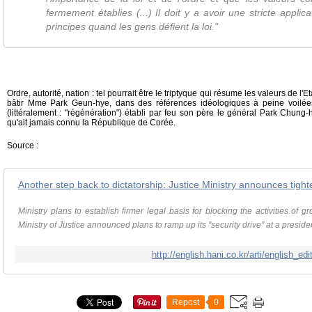
fermement établies (...) Il doit y a avoir une stricte applica
principes quand les gens défient la loi."
Ordre, autorité, nation : tel pourrait être le triptyque qui résume les valeurs de 
bâtir Mme Park Geun-hye, dans des références idéologiques à peine voilée
(littéralement : "régénération") établi par feu son père le général Park Chung-
qu'ait jamais connu la République de Corée.
Source :
Another step back to dictatorship: Justice Ministry announces tigh
Ministry plans to establish firmer legal basis for blocking the activities of 
Ministry of Justice announced plans to ramp up its "security drive" at a president
http://english.hani.co.kr/arti/english_ed
Repost
0