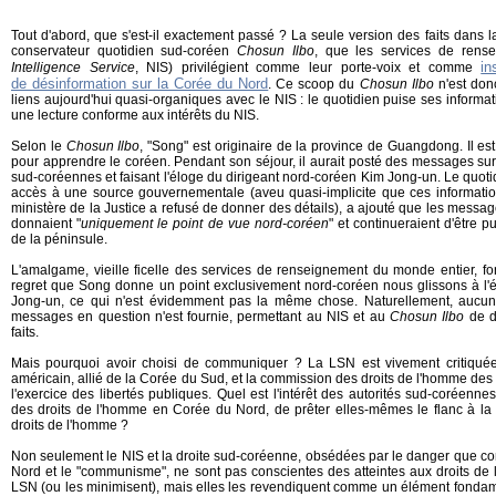
Tout d'abord, que s'est-il exactement passé ? La seule version des faits dans l
conservateur quotidien sud-coréen
Chosun Ilbo
, que les services de rens
in
Intelligence Service
, NIS) privilégient comme leur porte-voix et comme
de désinformation sur la Corée du Nord
. Ce scoop du
Chosun Ilbo
n'est don
liens aujourd'hui quasi-organiques avec le NIS : le quotidien puise ses inform
une lecture conforme aux intérêts du NIS.
Selon le
Chosun Ilbo
, "Song" est originaire de la province de Guangdong. Il es
pour apprendre le coréen. Pendant son séjour, il aurait posté des messages sur 
sud-coréennes et faisant l'éloge du dirigeant nord-coréen Kim Jong-un. Le quoti
accès à une source gouvernementale (aveu quasi-implicite que ces informatio
ministère de la Justice a refusé de donner des détails), a ajouté que les message
donnaient "
uniquement le point de vue nord-coréen
" et continueraient d'être
de la péninsule.
L'amalgame, vieille ficelle des services de renseignement du monde entier, fon
regret que Song donne un point exclusivement nord-coréen nous glissons à l
Jong-un, ce qui n'est évidemment pas la même chose. Naturellement, aucun
messages en question n'est fournie, permettant au NIS et au
Chosun Ilbo
de d
faits.
Mais pourquoi avoir choisi de communiquer ? La LSN est vivement critiqué
américain, allié de la Corée du Sud, et la commission des droits de l'homme de
l'exercice des libertés publiques. Quel est l'intérêt des autorités sud-coréenn
des droits de l'homme en Corée du Nord, de prêter elles-mêmes le flanc à la 
droits de l'homme ?
Non seulement le NIS et la droite sud-coréenne, obsédées par le danger que con
Nord et le "communisme", ne sont pas conscientes des atteintes aux droits 
LSN (ou les minimisent), mais elles les revendiquent comme un élément fondame