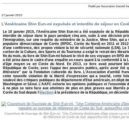
Publié par Association d'amitié f
17 janvier 2015
L'Américaine Shin Eun-mi expulsée et interdite de séjour en Cor
Le 10 janvier 2015, l'Américaine Shin Eun-mi a été expulsée de la Républ
interdite de séjour dans le pays pendant cinq ans, suite à une décision pr
l'immigration, sur une requête du ministère de la Justice. Mme Shin, qui a
populaire démocratique de Corée (RPDC, Corée du Nord) en 2011 et 2012, 
d'une conférence, des propos violant la loi de sécurité nationale (LSN). Le 7
coréen de la Culture, des Sports et du Tourisme a exigé le retrait des librairies
fin du mois, du livre de Shin Eun-mi faisant le récit de ses voyages en RPD 
a été prise dans le cadre d'une enquête en cours quant à la conformité à la 
d'âge moyen va en Corée du Nord
. En 2013, ce livre avait pourtant bén
République de Corée, avec l'appui des pouvoirs publics, après avoir été qu
littérature
" par la Fondation culturelle du livre. L'Association d'amitié 
cette nouvelle violation de la liberté d'expression qui a touché, cette fo
soulevé des critiques publiques du département d'Etat américain, en dépit de l'
Washington et Séoul. L'AAFC exhorte les opinions publiques et l'ensemble
à ne plus se taire face aux atteintes de plus en plus graves aux libertés
élection
Corée du Sud depuis l'
à la présidence de la République, en décemb
Couverture de l'ouvrage de Shin Eun-mi, "Une Coréenne Américaine d'âge moyen va en 
de référence en Corée du Sud, aujourd'hui mis à l'index par l