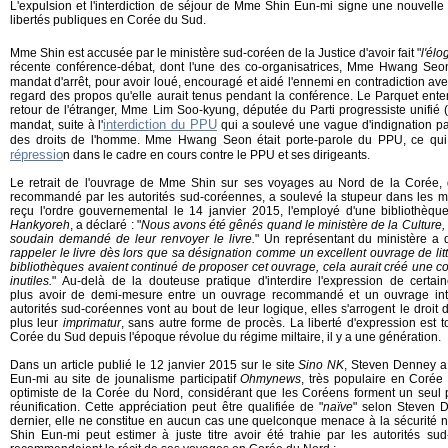
L'expulsion et l'interdiction de séjour de Mme Shin Eun-mi signe une nouvelle 
libertés publiques en Corée du Sud.
Mme Shin est accusée par le ministère sud-coréen de la Justice d'avoir fait "
l'élo
récente conférence-débat, dont l'une des co-organisatrices, Mme Hwang Seon
mandat d'arrêt, pour avoir loué, encouragé et aidé l'ennemi en contradiction av
regard des propos qu'elle aurait tenus pendant la conférence. Le Parquet ente
retour de l'étranger, Mme Lim Soo-kyung, députée du Parti progressiste unif
interdiction du PPU
mandat, suite à l'
qui a soulevé une vague d'indignation pa
des droits de l'homme. Mme Hwang Seon était porte-parole du PPU, ce qui 
répressio
n dans le cadre en cours contre le PPU et ses dirigeants.
Le retrait de l'ouvrage de Mme Shin sur ses voyages au Nord de la Corée, 
recommandé par les autorités sud-coréennes, a soulevé la stupeur dans les mil
reçu l'ordre gouvernemental le 14 janvier 2015, l'employé d'une bibliothèque
Hankyoreh
, a déclaré : "
Nous avons été gênés quand le ministère de la Culture,
soudain demandé de leur renvoyer le livre.
" Un représentant du ministère a d
rappeler le livre dès lors que sa désignation comme un excellent ouvrage de litt
bibliothèques avaient continué de proposer cet ouvrage, cela aurait créé une 
inutiles.
" Au-delà de la douteuse pratique d'interdire l'expression de certa
plus avoir de demi-mesure entre un ouvrage recommandé et un ouvrage interd
autorités sud-coréennes vont au bout de leur logique, elles s'arrogent le droit d'
plus leur
imprimatur
, sans autre forme de procès. La liberté d'expression est
Corée du Sud depuis l'époque révolue du régime miltaire, il y a une génération.
Dans un article publié le 12 janvier 2015 sur le site
Sino NK
, Steven Denney a 
Eun-mi au site de jounalisme participatif
Ohmynews
, très populaire en Corée 
optimiste de la Corée du Nord, considérant que les Coréens forment un seul
réunification. Cette appréciation peut être qualifiée de "
naïve
" selon Steven D
dernier, elle ne constitue en aucun cas une quelconque menace à la sécurité n
Shin Eun-mi peut estimer à juste titre avoir été trahie par les autorités sud