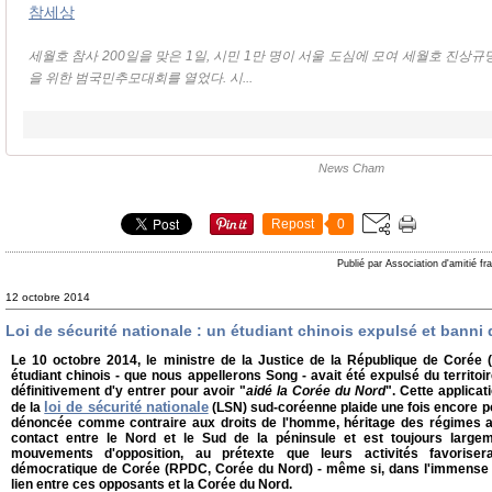
참세상
세월호 참사 200일을 맞은 1일, 시민 1만 명이 서울 도심에 모여 세월호 진상
을 위한 범국민추모대회를 열었다. 시...
News Cham
Repost
0
Publié par Association d'amitié f
12 octobre 2014
Loi de sécurité nationale : un étudiant chinois expulsé et banni
Le 10 octobre 2014, le ministre de la Justice de la République de Corée 
étudiant chinois - que nous appellerons Song - avait été expulsé du territoir
définitivement d'y entrer pour avoir "
aidé la Corée du Nord
". Cette applicat
loi de sécurité nationale
de la
(LSN) sud-coréenne plaide une fois encore pou
dénoncée comme contraire aux droits de l'homme, héritage des régimes aut
contact entre le Nord et le Sud de la péninsule et est toujours largem
mouvements d'opposition, au prétexte que leurs activités favorisera
démocratique de Corée (RPDC, Corée du Nord) - même si, dans l'immense ma
lien entre ces opposants et la Corée du Nord.