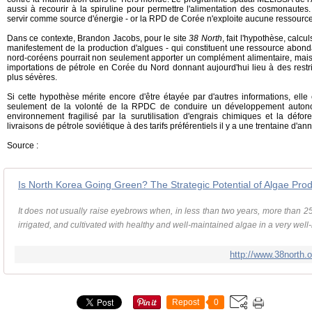
aussi à recourir à la spiruline pour permettre l'alimentation des cosmonautes.
servir comme source d'énergie - or la RPD de Corée n'exploite aucune ressource 
Dans ce contexte, Brandon Jacobs, pour le site
38 North
, fait l'hypothèse, calc
manifestement de la production d'algues - qui constituent une ressource abonda
nord-coréens pourrait non seulement apporter un complément alimentaire, mais 
importations de pétrole en Corée du Nord donnant aujourd'hui lieu à des restri
plus sévères.
Si cette hypothèse mérite encore d'être étayée par d'autres informations, ell
seulement de la volonté de la RPDC de conduire un développement auton
environnement fragilisé par la surutilisation d'engrais chimiques et la défor
livraisons de pétrole soviétique à des tarifs préférentiels il y a une trentaine d'an
Source :
It does not usually raise eyebrows when, in less than two years, more than 2
irrigated, and cultivated with healthy and well-maintained algae in a very well
http://www.38north.
Repost
0