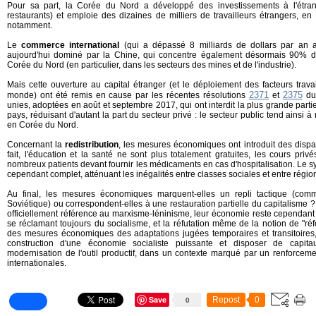
Pour sa part, la Corée du Nord a développé des investissements à l'étr
restaurants) et emploie des dizaines de milliers de travailleurs étrangers, 
notamment.
Le
commerce international
(qui a dépassé 8 milliards de dollars par an 
aujourd'hui dominé par la Chine, qui concentre également désormais 90% d
Corée du Nord (en particulier, dans les secteurs des mines et de l'industrie).
Mais cette ouverture au capital étranger (et le déploiement des facteurs trav
2371
2375
monde) ont été remis en cause par les récentes résolutions
et
du 
unies, adoptées en août et septembre 2017, qui ont interdit la plus grande part
pays, réduisant d'autant la part du secteur privé : le secteur public tend ainsi
en Corée du Nord.
Concernant la
redistribution
, les mesures économiques ont introduit des dispa
fait, l'éducation et la santé ne sont plus totalement gratuites, les cours privé
nombreux patients devant fournir les médicaments en cas d'hospitalisation. Le s
cependant complet, atténuant les inégalités entre classes sociales et entre régio
Au final, les mesures économiques marquent-elles un repli tactique (com
Soviétique) ou correspondent-elles à une restauration partielle du capitalisme 
officiellement référence au marxisme-léninisme, leur économie reste cependant l
se réclamant toujours du socialisme, et la réfutation même de la notion de "r
des mesures économiques des adaptations jugées temporaires et transitoires, 
construction d'une économie socialiste puissante et disposer de capit
modernisation de l'outil productif, dans un contexte marqué par un renforcem
internationales.
Save
0
Repost
0