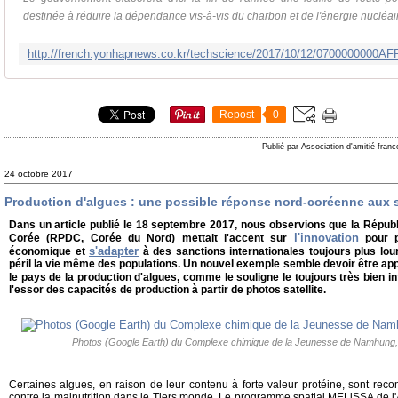
destinée à réduire la dépendance vis-à-vis du charbon et de l'énergie nucléaire
Repost
0
Publié par Association d'amitié fran
24 octobre 2017
Production d'algues : une possible réponse nord-coréenne aux 
Dans un article publié le 18 septembre 2017, nous observions que la Répub
l'innovation
Corée (RPDC, Corée du Nord) mettait l'accent sur
pour p
s'adapter
économique et
à des sanctions internationales toujours plus lou
péril la vie même des populations. Un nouvel exemple semble devoir être ap
le pays de la production d'algues, comme le souligne le toujours très bien i
l'essor des capacités de production à partir de photos satellite.
Photos (Google Earth) du Complexe chimique de la Jeunesse de Namhung,
Certaines algues, en raison de leur contenu à forte valeur protéine, sont reco
contre la malnutrition dans le Tiers monde. Le programme spatial MELiSSA de l