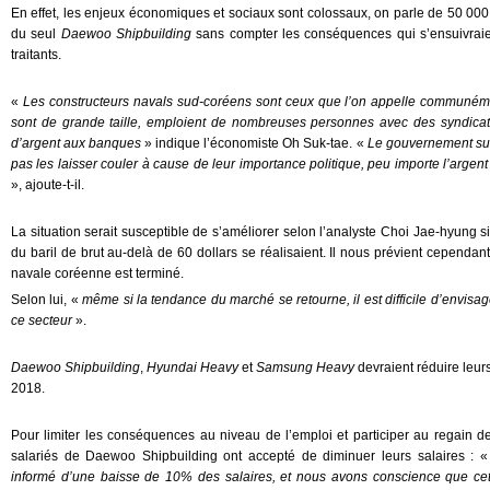
En effet, les enjeux économiques et sociaux sont colossaux, on parle de 50 000 e
du seul
Daewoo Shipbuilding
sans compter les conséquences qui s’ensuivraie
traitants.
«
Les constructeurs navals sud-coréens sont ceux que l’on appelle communéme
sont de grande taille, emploient de nombreuses personnes avec des syndicat
d’argent aux banques
» indique l’économiste Oh Suk-tae. «
Le gouvernement sud
pas les laisser couler à cause de leur importance politique, peu importe l’argen
», ajoute-t-il.
La situation serait susceptible de s’améliorer selon l’analyste Choi Jae-hyung s
du baril de brut au-delà de 60 dollars se réalisaient. Il nous prévient cependant
navale coréenne est terminé.
Selon lui, «
même si la tendance du marché se retourne, il est difficile d’envisag
ce secteur
».
Daewoo Shipbuilding
,
Hyundai Heavy
et
Samsung Heavy
devraient réduire leur
2018.
Pour limiter les conséquences au niveau de l’emploi et participer au regain de 
salariés de Daewoo Shipbuilding ont accepté de diminuer leurs salaires : 
informé d’une baisse de 10% des salaires, et nous avons conscience que ce