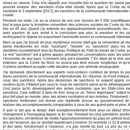
mises en oeuvre. Cela m'a rappelé une nouvelle fois la question de savoir 
pourrait endurer des sanctions d'une telle dureté. Après que la Corée du N
nucléaire le 3 septembre [2017], les sanctions de la communauté internationale 
cruelle.
Pendant ma visite, j’ai eu la chance de voir une réunion de 5 000 scientifiqu
tout le pays pour la troisième convention des sciences sociales de Corée du Nor
fois en 45 ans. Quand j'ai entendu les applaudissements assourdissants, les a
avec passion, je suis arrivé à la conclusion que plus la pression et les sanc
renforçaient le régime en exacerbant l'animosité envers la communauté internati
Mais ce que j'ai trouvé de plus mystérieux encore était que la convention ait du
peine mentionnés les mots "
nucléaire
", "
missile
" ou "
sanctions
" dans les r
membres nouvellement élus du Bureau Politique du Parti du travail de Corée, par
Le mot "
sanctions
" est à peine apparu pendant les conversations avec les scien
l’économie de leur pays. Comment cela est-il possible ? En dépit de la vive 
extérieur que la Corée du Nord ne pourra pas tenir encore longtemps et qu’ell
Coréens semblent accepter cette situation avec une sérénité remarquable.
J'ai demandé directement aux experts nord-coréens combien de temps ils pou
dures sanctions de la communauté internationale. En réponse, ils m'ont indiqué q
coup des sanctions. Après des décennies de sanctions ils avaient appris c
soutenu qu'ils n'étaient pas sous le coup de sanctions parce qu'ils développaie
c'est parce qu'ils développaient des armes nucléaires que les Etats-Unis m
sanctions. Cela suffisait à faire de Kim Jong-un un "
héros légendaire
" luttant 
plus fort pays au monde, avec ses armes nucléaires et ses missiles. Finalement, i
sanctions renforcées ont donné une légitimité accrue au gouvernement de 
réaliser des accomplissements comparables à ceux de ses grand-père et père, Ki
À part le fait que le temps était exceptionnellement froid pour un début d'hi
changement à Pyongyang depuis la fin mai. Pendant les cinq premières années
les sanctions ont diminué de moitié l'approvisionnement du pays en pétrole brut
prix de l'essence, qui se vendait maintenant à environ 10 renminbi (1.51 $ américa
et des taxis, fonctionnant à l’essence, n’a pas monté du tout. Le prix du riz es