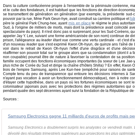
Dans la culture confucéenne propre à l'ensemble de la péninsule coréenne, ma
et le culte des fondateurs, il est habituel que les fonctions de direction économi
se transmettent de génération en génération (par exemple, la présidente su
bâ
pouvoir par la rue, Mme Park Geun-hye, avait construit sa carrière politique et
mis en place
père le général Park Chung-hee, ayant
le régime le plus autoritai
Sud, à l'origine de milliers de morts, mais dont la présidence avait coïncidé
spectaculaire du pays). Il n'est donc pas si surprenant, pour les Sud-Coréens, q
appeler Jay Y. Lee, suivant une forme américanisée de son nom) continue de diri
prison, l'allégeance au
leader
étant vue comme une vertu cardinale - et c'est d'
d'un nouveau
leader
que s'est exprimé Kwon Oh-hyun, de quinze ans l'aîné de L
voir dans le retrait de Kwon Oh-hyun l'effet d'une disgrâce et d'une décis
réaffirmer son pouvoir total sur le groupe alors que sa condamnation (dont il a fai
non coupable) pourrait être de nature à favoriser la contestation de sa positio
famille occupent des fonctions économiques importantes (la soeur de Lee Jae-y
plus riche de Corée du Sud et dirige la chaîne d'hôtels Shilla) ? En effet, Kwo
trois de l'empire Samsung, après Lee Kun-hee (empêché pour raisons de sant
Compte tenu du peu de transparence qui entoure les décisions internes à Sam
n'ayant pas vocation à avoir un fonctionnement démocratique), rien à notre c
d'étayer cette hypothèse, dans un pays où les fortunes économiques se sont le
colonisateur japonais puis avec les protections des régimes autoritaires qui 
pendant quatre des sept décennies ayant suivi la fondation de la République d
Sources :
Samsung Electronics gagne 11 milliards d'euros de profits mais pe
Samsung Electronics a doublement surpris les analystes ce vendredi matin.
dévoilé des résultats trimestriels supérieurs aux projections les plus optimistes