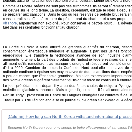
toujours aucune indication que l'économie chancellerait. Même les experts nord-
Comme les Nord-Coréens ne sont pas des surhommes, ils seront sûrement affect
en oeuvre sur le long terme. La question, cependant, est que le Nord a depuis
se préparer aux sanctions. Dans le cas où les réserves de pétrole brut seraie
consacrerait ses efforts à extraire du pétrole brut du charbon et à ses propres
offshore
, aujourd'hui non exploité]. Pour conserver le pétrole lourd, il a dév
fuel dans ses centrales fonctionnant au charbon.
La Corée du Nord a aussi affecté de grandes quantités du charbon, désormai
consommation énergétique intérieure et augmenté la part des usines fonct
énergétique. Elle transfère la technologie avancée de son industrie d'arme
augmente fortement la part des produits de l'industrie légère réalisés dans l
affirment qu'ils remédieront au manque d'énergie et résoudront complètement
d'ici à 2020. Combien de temps la Corée du Nord peut-elle tenir avec de te
nationale continue à épuiser ses moyens avec de dures sanctions dures empê
a peu de chance que l'économie grandisse. Mais les expressions imperturbables
des Nord-Coréens suggèrent clairement qu'ils ont la force de continuer à endurer
Le jour précédant mon départ il y a eu des fortes chutes de neige à Pyongyan
malédiction glaciale s’annonçait. Mais ce jour-là, au moins, il faisait anormaleme
Par Jin Jingyi , professeur du Centre de Langues étrangères de l’université de Be
Traduit par YB de l’édition anglaise du journal Sud-Coréen
Hankyoreh
du 4 déc
[Column] How long can North Korea withstand international press
Booming North Korean economy seems to belie effectiveness of sanctions Whe