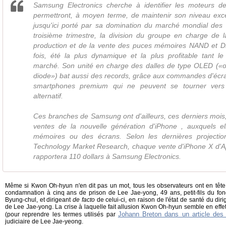
Samsung Electronics cherche à identifier les moteurs de
permettront, à moyen terme, de maintenir son niveau excep
jusqu'ici porté par sa domination du marché mondial des
troisième trimestre, la division du groupe en charge de l
production et de la vente des puces mémoires NAND et 
fois, été la plus dynamique et la plus profitable tant 
marché. Son unité en charge des dalles de type OLED («org
diode») bat aussi des records, grâce aux commandes d'éc
smartphones premium qui ne peuvent se tourner vers 
alternatif.
Ces branches de Samsung ont d'ailleurs, ces derniers mois
ventes de la nouvelle génération d'iPhone , auxquels el
mémoires ou des écrans. Selon les dernières projectio
Technology Market Research, chaque vente d'iPhone X d'Ap
rapportera 110 dollars à Samsung Electronics.
Même si Kwon Oh-hyun n'en dit pas un mot, tous les observateurs ont en tête 
condamnation à cinq ans de prison de Lee Jae-yong, 49 ans, petit-fils du f
Byung-chul, et dirigeant
de facto
de celui-ci, en raison de l'état de santé du di
de Lee Jae-yong. La crise à laquelle fait allusion Kwon Oh-hyun semble en effe
Johann Breton dans un article de
(pour reprendre les termes utilisés par
judiciaire de Lee Jae-yeong.