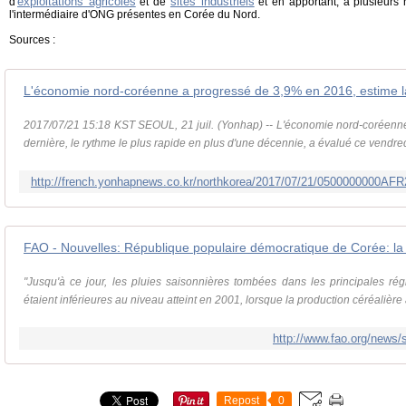
exploitations agricoles
sites industriels
d'
et de
et en apportant, à plusieurs 
l'intermédiaire d'ONG présentes en Corée du Nord.
Sources :
L'économie nord-coréenne a progressé de 3,9% en 2016, estime 
2017/07/21 15:18 KST SEOUL, 21 juil. (Yonhap) -- L'économie nord-coréenn
dernière, le rythme le plus rapide en plus d'une décennie, a évalué ce vendred
http://french.yonhapnews.co.kr/northkorea/2017/07/21/0500000000
"Jusqu'à ce jour, les pluies saisonnières tombées dans les principales ré
étaient inférieures au niveau atteint en 2001, lorsque la production céréalière a
http://www.fao.org/news/s
Repost
0