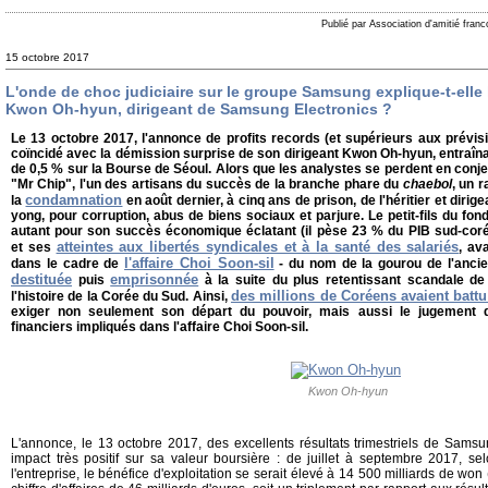
Publié par Association d'amitié fran
15 octobre 2017
L'onde de choc judiciaire sur le groupe Samsung explique-t-elle
Kwon Oh-hyun, dirigeant de Samsung Electronics ?
Le 13 octobre 2017, l'annonce de profits records (et supérieurs aux prévi
coïncidé avec la démission surprise de son dirigeant Kwon Oh-hyun, entraînant
de 0,5 % sur la Bourse de Séoul. Alors que les analystes se perdent en conjec
"Mr Chip", l'un des artisans du succès de la branche phare du
chaebol
, un 
condamnation
la
en août dernier, à cinq ans de prison, de l'héritier et diri
yong, pour corruption, abus de biens sociaux et parjure. Le petit-fils du fon
autant pour son succès économique éclatant (il pèse 23 % du PIB sud-coré
atteintes aux libertés syndicales et à la santé des salariés
et ses
, av
l'affaire Choi Soon-sil
dans le cadre de
- du nom de la gourou de l'anci
destituée
emprisonnée
puis
à la suite du plus retentissant scandale de c
des millions de Coréens avaient battu
l'histoire de la Corée du Sud. Ainsi,
exiger non seulement son départ du pouvoir, mais aussi le jugement d
financiers impliqués dans l'affaire Choi Soon-sil.
Kwon Oh-hyun
L'annonce, le 13 octobre 2017, des excellents résultats trimestriels de Samsu
impact très positif sur sa valeur boursière : de juillet à septembre 2017, se
l'entreprise, le bénéfice d'exploitation se serait élevé à 14 500 milliards de won 