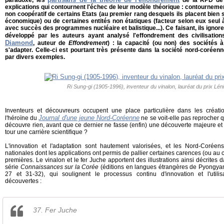
explications qui contournent l'échec de leur modèle théorique : contournem
non coopératif de certains Etats (au premier rang desquels ils placent bien s
économique) ou de certaines entités non étatiques (facteur selon eux seul 
avec succès des programmes nucléaire et balistique...). Ce faisant, ils ignor
développé par les auteurs ayant analysé l'effondrement des civilisat
Diamond
, auteur de
Effondrement
) : la capacité (ou non) des sociétés
s'adapter. Celle-ci est pourtant très présente dans la société nord-coréenn
par divers exemples.
Ri Sung-gi (1905-1996), inventeur du vinalon, lauréat du prix Lén
Inventeurs et découvreurs occupent une place particulière dans les créatio
Journal d'une jeune Nord-Coréenne
l'héroïne du
ne se voit-elle pas reprocher 
découvre rien, avant que ce dernier ne fasse (enfin) une découverte majeure et
tour une carrière scientifique ?
L'innovation et l'adaptation sont hautement valorisées, et les Nord-Coréen
nationales dont les applications ont permis de pallier certaines carences (ou au 
premières. Le vinalon et le fer Juche apportent des illustrations ainsi décrites 
série
Connaissances sur la Corée
(éditions en langues étrangères de Pyongyang,
27 et 31-32), qui soulignent le processus continu d'innovation et l'util
découvertes :
37. Fer Juche