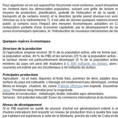
Pour apprécier où en est aujourd'hui l'économie nord-coréenne, avant d'examiner 
on l'entend dans les démocraties populaires, suivant une grille de lecture ma
moyens de production, planification, gratuité de l'éducation et de la sant
transports et de certains loisirs) et la direction qu'elle prend (évolue-t-on v
chinoise ou à la vietnamienne ?), il est utile de donner quelques repères écono
public (y compris sous l'impact des mesures économiques adoptées en Co
restauration partielle d'une économie capitaliste, par le développement du se
zones économiques spéciales, et l'introduction de nouveaux mécanismes de redi
Quelques repères économiques
Structure de la production
Si l'agriculture emploie environ 36 % de la population active, elle ne forme que
la population active, 40 % du PIB) et les services (25 % de la population active
le secteur minier est particulièrement développé (5 % de la population acti
6 400 milliards de dollars
minières du pays ont ainsi été évaluées à
, alor
courants) est estimé par les Occidentaux à 40 milliards de dollars.
Principales productions
Agriculture : riz et maïs, légumes et fruits frais, pommes de terre, patates d
surface du pays est cultivable. L'élevage est relativement peu développé, contra
Pétrole offshore
Mines et énergie : charbon, fer, cuivre.
non exploité. Deuxième
rares
. Troisième rang mondial pour la magnésite.
Industrie et construction : métallurgie, textile, industrie agro-alimentaire.
Services : fort potentiel éducatif. Essor du commerce international et du tourism
Niveau de développement
Si le PIB exprimé en parité de pouvoir d'achat est généralement estimé à en
d'autres indicateurs font ressortir un niveau de production trois à quatre fois supé
par habitant est supérieure à celle de la Moldavie, proche de celle de Cuba et de