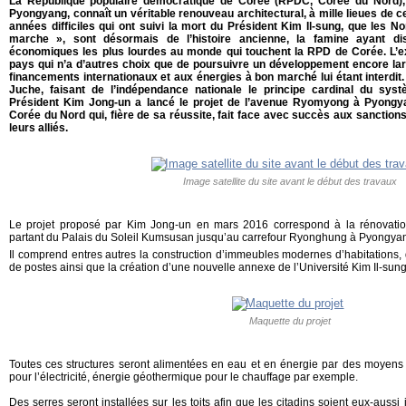
La République populaire démocratique de Corée (RPDC, Corée du Nord), 
Pyongyang, connaît un véritable renouveau architectural, à mille lieues de c
années difficiles qui ont suivi la mort du Président Kim Il-sung, que les 
marche », sont désormais de l’histoire ancienne, la famine ayant di
économiques les plus lourdes au monde qui touchent la RPD de Corée. L’exp
pays qui n’a d’autres choix que de poursuivre un développement encore la
financements internationaux et aux énergies à bon marché lui étant interdit. 
Juche, faisant de l’indépendance nationale le principe cardinal du systè
Président Kim Jong-un a lancé le projet de l’avenue Ryomyong à Pyongy
Corée du Nord qui, fière de sa réussite, fait face avec succès aux sanction
leurs alliés.
Image satellite du site avant le début des travaux
Le projet proposé par Kim Jong-un en mars 2016 correspond à la rénovatio
partant du Palais du Soleil Kumsusan jusqu’au carrefour Ryonghung à Pyongya
Il comprend entres autres la construction d’immeubles modernes d’habitations,
de postes ainsi que la création d’une nouvelle annexe de l’Université Kim Il-su
Maquette du projet
Toutes ces structures seront alimentées en eau et en énergie par des moyens
pour l’électricité, énergie géothermique pour le chauffage par exemple.
Des serres seront installées sur les toits afin que les citadins soient eux-auss