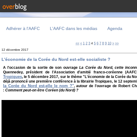
Adhérer à l'AAFC
L'AAFC dans les médias
Agenda
<<
<
1
2
3
5
6
7
8
9
10
>
>>
4
12 décembre 2017
L'économie de la Corée du Nord est-elle socialiste ?
A l'occasion de la sortie de son ouvrage
La Corée du Nord, cette incon
Quennedey, président de l'Association d'amitié franco-coréenne (AAF
Tropiques
, le 5 décembre 2017, sur le thème "L'économie de la Corée du Nord (
déjà prononcé une première conférence à la librairie Tropiques, le 12 septe
la Corée du Nord est-elle le nom ?"
, autour de l'ouvrage de Robert Ch
:
Comment peut-on être Coréen (du Nord) ?