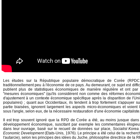
Les études sur la République populaire démocratique de Corée (RPDC,
traditionnellement peu à l'économie de ce pays. Au demeurant, ce sujet est diffic
publient plus de statistiques économiques de manière régulière et ont par 
"mesures économiques" (qu'ils considèrent non comme des réformes écono
d'ajustement à un contexte économique spécifique après la disparition de l'Un
populaires) ; quant aux Occidentaux, ils tendent à trop fortement s'appuyer 
partie biaisées, ignorent largement les aspects micro-économiques et voien
sous l'angle, selon eux, de la nécessaire restauration d'une économie capitaliste
Il est trop souvent ignoré que la RPD de Corée a été, au moins jusque dan
développement économique, suscitant par exemple les commentaires élogieu
dans leur ouvrage, basé sur le recueil de données sur place,
Socialist Korea.
Economic Development
(Etats-Unis, 1976). Le principe a été celui de la recher
l'autarcie), selon les principes des idées du Juche, philosophie directrice de la