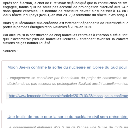
Après son élection, le chef de l'Etat avait déjà indiqué que la construction de s
engagée, tandis qu'il ne serait pas accordé de prolongation d'activité aux 24 r
dans quatre centrales. Le nombre de réacteurs devrait ainsi baisser à 14 en 
vieux réacteur du pays (Kori-1) en mai 2017, la fermeture du réacteur Wolsong-1 
Alors que l'économie sud-coréenne est fortement dépendante de l'électricité nucl
porter la part des énergies renouvelables à 20 % en 2030.
Par ailleurs, si la construction de cinq nouvelles centrales à charbon a été autor
qu'il n'accorderait plus de nouvelles licences - entendant favoriser la conve
stations de gaz naturel liquéfié.
Sources :
Moon Jae-in confirme la sortie du nucléaire en Corée du Sud pou
L'engagement se concrétise par l'annulation du projet de construction de
décision de ne pas accorder de prolongation d'activité aux 24 actuellement en 
Une feuille de route pour la sortie du nucléaire civil sera présentée
Le gouvernement élaborera d'ici la fin de l'année une feuille de route pou