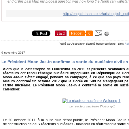
end of this past May, my biggest question was how long the North can withstan
http://english.hani.co.kr/arti/english_ed
Repost
0
Publié par Association d'amitié franco-coréenne
-
dans
Rel
9 novembre 2017
Le Président Moon Jae-in confirme la sortie du nucléaire civil e
Alors que la catastrophe de Fukushima en 2011 et plusieurs scandales 
réacteurs ont rendu l'énergie nucléaire impopulaire en République de Cor
Moon Jae-in s'était engagé, pendant sa campagne, à ce que son pays renonc
ailleurs confirmé fin octobre 2017 que la Corée du Sud ne s'engagerait pas
l'arme nucléaire. Le Président Moon Jae-in a confirmé la sortie du nuclé
calendrier.
Le réacteur nucléaire Wolsong-1
Le 20 octobre 2017, à la suite d'un débat public, le Président Moon Jae-in 
de construction de deux réacteurs nucléaires - mais tout en réaffirmant la sortie d