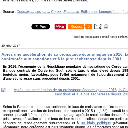
extérieures hostiles, comme l'a montré Jared Diamond.
Source :
Connaissances sur la Corée : Economie
, Editions en langues étrangèr
Repost
0
Publié par Association d'amitié franco-coréenn
25 juillet 2017
Après une accélération de sa croissance économique en 2016, l
confrontée aux sanctions et à la pire sécheresse depuis 2001
En 2016, l'économie de la République populaire démocratique de Corée aur
Banque centrale de Corée (du Sud), soit le taux le plus élevé depuis 19
toutefois moins favorables, sous l'effet notamment de l'alourdissement d
d'une sécheresse sans précédent depuis 2001.
Selon la Banque centrale sud-coréenne, le taux de croissance de l'économie
marquerait une inversion de tendance par rapport à 2015 (- 1,1 %) et serait le 
année qui avait été marquée par un rattrapage après le recul continu des anné
prises avec précaution compte tenu de leur mode de collecte (tenant en partie a
un biais politique
services de renseignement sud-coréens) et à
(l'évaluat
l'économie nord-coréenne est plus favorable quand les démocrates sont au po