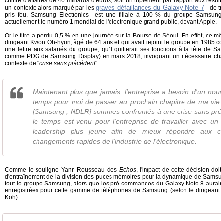
chiffre d'affaires de 46 milliards d'euros, soit un triplement par rapport aux résu
graves défaillances du Galaxy Note 7
un contexte alors marqué par les
- de 
pris feu. Samsung Electronics est une filiale à 100 % du groupe Samsung, e
actuellement le numéro 1 mondial de l'électronique grand public, devant Apple.
Or le titre a perdu 0,5 % en une journée sur la Bourse de Séoul. En effet, ce 
dirigeant Kwon Oh-hyun, âgé de 64 ans et qui avait rejoint le groupe en 1985 
une lettre aux salariés du groupe, qu'il quitterait ses fonctions à la tête de 
comme PDG de Samsung Display) en mars 2018, invoquant un nécessaire ch
contexte de "
crise sans précédent
" :
Maintenant plus que jamais, l'entreprise a besoin d'un nouv
temps pour moi de passer au prochain chapitre de ma vie (
[Samsung ; NDLR] sommes confrontés à une crise sans préc
le temps est venu pour l'entreprise de travailler avec un
leadership plus jeune afin de mieux répondre aux ch
changements rapides de l'industrie de l'électronique.
Comme le souligne Yann Rousseau des
Echos
, l'impact de cette décision doi
d'entraînement de la division des puces mémoires pour la dynamique de Samsung
tout le groupe Samsung, alors que les pré-commandes du Galaxy Note 8 auraint
enregistrées pour cette gamme de téléphones de Samsung (selon le dirigeant
Koh) :