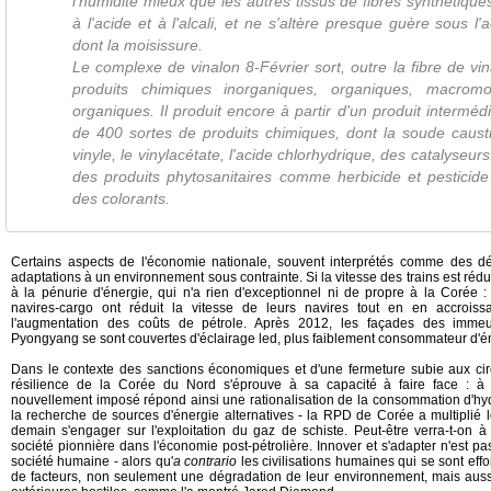
l'humidité mieux que les autres tissus de fibres synthétiques. 
à l'acide et à l'alcali, et ne s'altère presque guère sous l
dont la moisissure.
Le complexe de vinalon 8-Février sort, outre la fibre de vin
produits chimiques inorganiques, organiques, macromol
organiques. Il produit encore à partir d'un produit interméd
de 400 sortes de produits chimiques, dont la soude causti
vinyle, le vinylacétate, l'acide chlorhydrique, des catalyseu
des produits phytosanitaires comme herbicide et pesticide
des colorants.
Certains aspects de l'économie nationale, souvent interprétés comme des déf
adaptations à un environnement sous contrainte. Si la vitesse des trains est rédui
à la pénurie d'énergie, qui n'a rien d'exceptionnel ni de propre à la Corée
navires-cargo ont réduit la vitesse de leurs navires tout en en accroi
l'augmentation des coûts de pétrole. Après 2012, les façades des immeu
Pyongyang se sont couvertes d'éclairage led, plus faiblement consommateur d'é
Dans le contexte des sanctions économiques et d'une fermeture subie aux circu
résilience de la Corée du Nord s'éprouve à sa capacité à faire face : à l
nouvellement imposé répond ainsi une rationalisation de la consommation d'hyd
la recherche de sources d'énergie alternatives - la RPD de Corée a multiplié l
demain s'engager sur l'exploitation du gaz de schiste. Peut-être verra-t-on
société pionnière dans l'économie post-pétrolière. Innover et s'adapter n'est p
société humaine - alors qu'
a contrario
les civilisations humaines qui se sont effo
de facteurs, non seulement une dégradation de leur environnement, mais aussi 