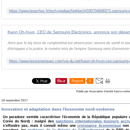
Kwon Oh-hyun, CEO de Samsung Electronics, annonce son dépar
Alors que le big boss du conglomérat est absent pour raisons de santé et que
d'échapper à la justice, le numéro trois de l'empire Samsung vient d'annoncer 
Repost
0
Publié par Association d'amitié franco-corée
18 septembre 2017
Innovation et adaptation dans l'économie nord-coréenne
Un paradoxe semble caractériser l'économie de la République populaire
sanctions internationales toujours accr
Corée du Nord) : malgré des
croissance économique
s'effondre pas, mais il connaît même une
non 
partisans de la théorie de l'effondrement
paradoxe, les
de la RPD de 