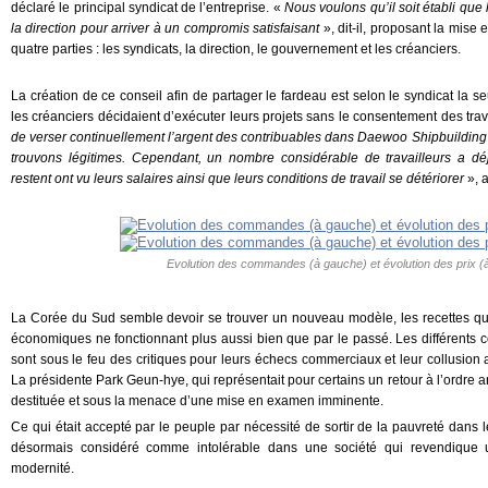
déclaré le principal syndicat de l’entreprise. «
Nous voulons qu’il soit établi que
la direction pour arriver à un compromis satisfaisant
», dit-il, proposant la mise
quatre parties : les syndicats, la direction, le gouvernement et les créanciers.
La création de ce conseil afin de partager le fardeau est selon le syndicat la se
les créanciers décidaient d’exécuter leurs projets sans le consentement des trav
de verser continuellement l’argent des contribuables dans Daewoo Shipbuilding es
trouvons légitimes. Cependant, un nombre considérable de travailleurs a déjà
restent ont vu leurs salaires ainsi que leurs conditions de travail se détériorer
», a
Evolution des commandes (à gauche) et évolution des prix (à 
La Corée du Sud semble devoir se trouver un nouveau modèle, les recettes qui 
économiques ne fonctionnant plus aussi bien que par le passé. Les différents co
sont sous le feu des critiques pour leurs échecs commerciaux et leur collusion a
La présidente Park Geun-hye, qui représentait pour certains un retour à l’ordre 
destituée et sous la menace d’une mise en examen imminente.
Ce qui était accepté par le peuple par nécessité de sortir de la pauvreté dans 
désormais considéré comme intolérable dans une société qui revendique 
modernité.