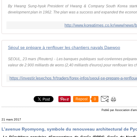
By Hwang Sung-hyuk President of Hwang & Company South Korea started 
development plan in 1962. The plan was a success and expanded the economy. 
http://www.koreatimes.co.kr/www/news/
Séoul se prépare à renflouer les chantiers navals Daewoo
SEOUL, 23 mars (Reuters) - Les banques publiques sud-coréennes préparen
valeur de 2.900 milliards de wons (2,40 milliards d'euros) pour renflouer les ch
Repost
0
Publié par Association d'am
21 mars 2017
L’avenue Ryomyong, symbole du renouveau architectural de P