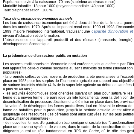
Espérance de vie à la naissance : 70 ans (supérieur au niveau russe).
Mortalité infantile : 18 pour 1000 (moyenne mondiale : 40 pour 1000).
Taux d'alphabétisation : 100 %.
Taux de croissance économique annuels
Les taux de croissance économique ont été à deux chiffres de la fin de la guer
dans les années 1970. Après un important recul entre 1990 et 1998, l'économ
capacité d'innovation et
1999, malgré l'embargo international, traduisant une
niveau d'éducation et de formation.
L'obsolescence de l'appareil productif et des réseaux (transports, énergie)
développement économique.
La prédominance d'un secteur public en mutation
Les aspects traditionnels de l'économie nord-coréenne, tels que décrits par Ell
font apparaître celle-ci comme socialiste au sens marxiste du terme (suivant so
populaires) :
- la propriété collective des moyens de production a été généralisée, à l'exce
place en 1953 pour les surplus de l'économie agricole par rapport aux objectifs d
de surface toutefois réduite (4 % de la superficie agricole au début des années 197
a plus de 40 ans ;
- les activités économiques sont orientées suivant un plan pour satisfaire les
terme et à moyen terme ; le parti joue un rôle fondamental pour la définition de
décentralisation du processus décisionnel a été mise en place dans les provinces, 
- la volonté de développer les forces productives, tout en élevant le niveau de
forme de batailles pour la production, jusqu'à la période actuelle, et est allée 
gaspillage des ressources (les céréales sont ainsi cultivées sur les plus petites 
d'autosuffisance alimentaire) ;
- de nouvelles formes d'organisation économique et sociale (ou "transformations 
place un nouveau système de valeurs, dans le cadre de la construction du social
dirigeants jouent un rôle fondamental en RPD de Corée, où le rôle des ges