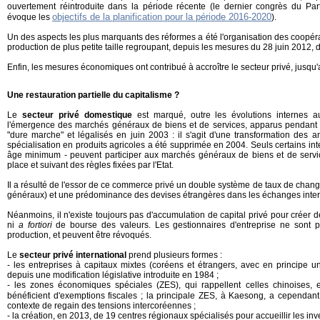
ouvertement réintroduite dans la période récente (le dernier congrès du Par
objectifs de la planification pour la période 2016-2020
évoque les
).
Un des aspects les plus marquants des réformes a été l'organisation des coopéra
production de plus petite taille regroupant, depuis les mesures du 28 juin 2012, de
Enfin, les mesures économiques ont contribué à accroître le secteur privé, jusqu'
Une restauration partielle du capitalisme ?
Le
secteur privé domestique
est marqué, outre les évolutions internes a
l'émergence des marchés généraux de biens et de services, apparus pendant l
"dure marche" et légalisés en juin 2003 : il s'agit d'une transformation des 
spécialisation en produits agricoles a été supprimée en 2004. Seuls certains in
âge minimum - peuvent participer aux marchés généraux de biens et de service
place et suivant des règles fixées par l'Etat.
Il a résulté de l'essor de ce commerce privé un double système de taux de change 
généraux) et une prédominance des devises étrangères dans les échanges inte
Néanmoins, il n'existe toujours pas d'accumulation de capital privé pour créer 
ni
a fortiori
de bourse des valeurs. Les gestionnaires d'entreprise ne sont 
production, et peuvent être révoqués.
Le
secteur privé international
prend plusieurs formes :
- les entreprises à capitaux mixtes (coréens et étrangers, avec en principe u
depuis une modification législative introduite en 1984 ;
- les zones économiques spéciales (ZES), qui rappellent celles chinoises, e
bénéficient d'exemptions fiscales ; la principale ZES, à Kaesong, a cependan
contexte de regain des tensions intercoréennes ;
- la création, en 2013, de 19 centres régionaux spécialisés pour accueillir les in