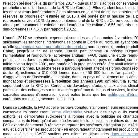
l'élection présidentielle du printemps 2017 - que quand il s'agit des conservateurs
prophétie d'un effondrement de la RPD de Corée...). Elles rendent toutefois co
les observateurs indépendants à des niveaux en tout état de cause supérieurs à
réserves, la progression estimée en 2016 a été portée par la hausse de la p
représente environ 10 % du produit intérieur brut de la RPD de Corée et constitu
alors que le commerce extérieur nord-coréen a été estimé à 6,55 milliards de 
sud-coréennes (+ 4,6 % par rapport à 2015).
L'année 2017 se présente cependant sous des auspices moins favorables. D'u
strictement les sanctions internationales contre la Corée du Nord, en ayant no
suspendait ses importations de charbon
qu'elle
nord-coréens (premier produit
Chine) jusqu'à la fin de l'année. D'autre part, comme l'a précisé l'Orga
l'alimentation et l'agriculture (acronyme anglais : FAO), dans une étude rendue
précipitations dans les principales régions agricoles du pays ont atteint, sur la
faible niveau depuis 2001, une année où la production céréalière avait atteint 
millions de tonnes. La sécheresse a particulièrement affecté les productions ré
de terre), estimées à 310 000 tonnes (contre 450 000 tonnes l'an passé) - 
d'aggravation de l'insécurité alimentaire, dans un pays où seulement un sixième
inondations et sécheresses à répétition des années 1990 ont réduit la surfac
cependant que la RPD de Corée a su davantage s'adapter aux aléas climat
particulier des échanges sur les marchés généraux de biens et services, la dive
politiques d'étr
capacités accrues d'importation de céréales (mais que les
coréennes remettent gravement en cause).
Dans ce contexte, la FAO appelle les pays donateurs à honorer leurs engagemen
l'arme alimentaire
conservateurs brandissent
vis-à-vis des pays qu'ils cons
exhorte les démocrates sud-coréens à rompre avec la politique de chantage
compatriotes du Nord qu'ont adoptée les administrations conservatrices de Le
FAO exhorte également à rénover et réparer les systèmes d'irrigation pour rédui
eau et à diversifier les productions - en encourageant notamment les productions
dons de seme
modeste échelle, l'AAFC soutient ces efforts en faisant des