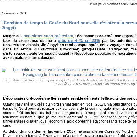
Publié par Association d'amitié fran
8 décembre 2017
"Combien de temps la Corée du Nord peut-elle résister à la press
Jingyi)
sanctions sans précédent
Malgré des
, l'économie nord-coréenne apparaît 
près de 4 % en 2016
taux de croissance estimé à
par les autorités 
universitaire chinois, Jin Jingyi, en rend compte après deux voyages dans 
dans un article du quotidien sud-coréen (progressiste)
Hankyoreh
, tr
s'interrogeant toutefois jusqu'à quand la République populaire démocratique 
aux sanctions internationales.
Les militaires se rassemblent pour un spectacle de feu d'artifice sur les rives du fleuv
pour célébrer le lancement réussi du missile Hwasong-
L'économie nord-coréenne florissante semble démentir l'efficacité des sanct
Quand j'ai visité la Corée du Nord fin mai dernier [NdT : 2017], ma plus grande q
temps le Nord pourrait résister aux sanctions de la communauté internationale.
sans intérêt pratique du fait des changements étrangement positifs visibles
tellement d'énergie que je me suis demandé si «
les sanctions sans préc
universitaires disaient que l'économie nord-coréenne était florissante et de tell
sens.
Au début du mois dernier [novembre 2017], je suis allé en Corée du Nord enco
l'hiver, mais le temps à Pyongyang m’a semblé exceptionnellement froid, comme s