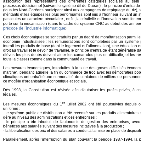
association des représentants des différentes catégories sociales au sein
processus décisionnel (suivant le système dit de Daean) ; le principe d'entraid
(tous les Nord-Coréens participent ainsi aux campagnes de repiquage du riz), ta
méritants et les équipes les plus performantes sont mis à l'honneur suivant un
pas toutes un caractère pécuniaire ; enfin, la créativité et l'innovation sont fo
porté sur la mécanisation (dans le cadre du système CNC au début des année
précoce de l'industrie informatique
).
Ces choix économiques se sont traduits par un degré de monétarisation parmi l
économie industrialisée : les rémunérations sont complétées par un système pu
fournit les produits de base (dont le logement et l'alimentation), une éducation 
droit au travail et le devoir de travailler, le principe d'entraide étant généralis
élèves les plus doués doivent aider les camarades plus en difficulté, et les rés
toute la classe) comme dans la communauté de travail.
Les mesures économiques, introduites à la suite des graves difficultés écono
marche", pendant laquelle la fin du commerce de troc avec les démocraties pop
climatiques ont entraîné une surmortalité de centaines de milliers de personnes,
ce modèle d'organisation économique et sociale.
Dès 1998, la Constitution est révisée afin d'autoriser les profits privés, à cond
légales.
er
Les mesures économiques du 1
juillet 2002 ont été poursuivies depuis 
uniforme :
- le système public de distribution a été recentré sur les produits alimentaires 
géré au niveau des administrations et des entreprises ;
- le principe a été introduit de l'autonomie de gestion des entreprises, avec l
bénéfices aux salariés suivant des mesures incitatives à la production ;
- la libéralisation des prix et des salaires a conduit à la mise en place de dispositi
Parallèlement, après l'interruption du plan couvrant la période 1987-1994, la pl