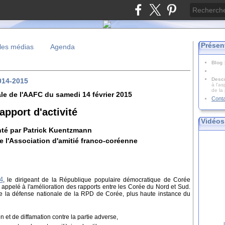
Présen
les médias
Agenda
Blog
Descr
2014-2015
à l'as
de la
e de l'AAFC du samedi 14 février 2015
Cont
apport d'activité
Vidéos
té par Patrick Kuentzmann
de l'Association d'amitié franco-coréenne
4
, le dirigeant de la République populaire démocratique de Corée
appelé à l'amélioration des rapports entre les Corée du Nord et Sud.
e la défense nationale de la RPD de Corée, plus haute instance du
on et de diffamation contre la partie adverse,