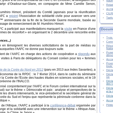
Naufr
artyr d’Oradour-sur-Glane, en compagnie de Mme Camille Senon,
Relat
Archi
mihiro Himori, président du Comité japonais pour la réunification
CIL
rejoint
'AAFC a
l'Association de solidarité civile pour avancer vers une
Taek
me
anniversaire de la fin de la Seconde Guerre mondiale, basée au
ssage de remerciement de M. Humihiro Himori.
visite
C a participé aux manifestations marquant la
en France d'une
Docume
mmes de réconfort » en organisant le 2 décembre une rencontre entre
Trois 
nces...)
Commu
en témoignent les diverses sollicitations de la part de médias ou
Résol
Natio
s auxquelles l'AAFC ne donne pas toujours suite.
Proje
répondu
ident de l’AAFC en charge des actions de coopération a
aux
démoc
visites à Paris de
délégations du Conseil coréen pour les « femmes
Accor
Progr
toute 
ie de la Corée du Nord en 2012
(paru en 2013 aux Indes Savantes), a
Décla
'économie de la RPDC : le 7 février 2014, dans le cadre du séminaire
Décla
six
r la Corée de l'Ecole des hautes études en sciences sociales, et l
e 19
coréenne de l'INALCO.
Décla
des r
nisé conjointement par l'AAFC et le Forum coréen international sur la
Décla
d) sur le thème « Démocratie et paix : analyse et perspectives de la
et la
mi les divers intervenants, le vice-président et le secrétaire général de
Décl
Corée du Sud et l'enjeu que représente la péninsule coréenne dans la
tique ».
Accor
conférence-débat
Pétit
de l'Afrique, l'AAFC a participé à la
organisée par
ange et la solidarité avec une intervention sur le thème « Afrique-Asie,
orée, la Chine, le Japon ».