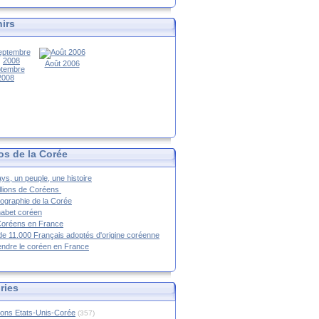
irs
Août 2006
tembre
2008
os de la Corée
ys, un peuple, une histoire
llions de Coréens
ographie de la Corée
habet coréen
Coréens en France
de 11.000 Français adoptés d'origine coréenne
ndre le coréen en France
ries
ions Etats-Unis-Corée
(357)