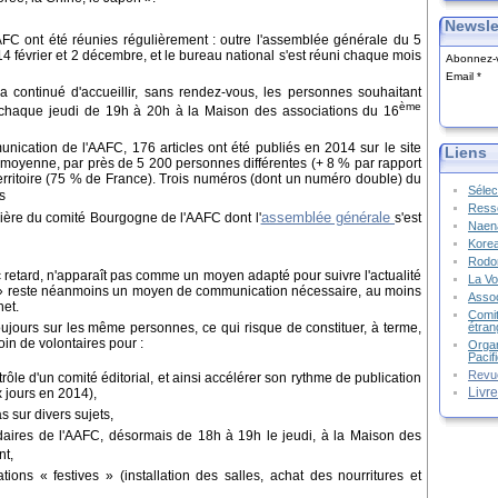
Newsle
AAFC ont été réunies régulièrement : outre l'assemblée générale du 5
s 14 février et 2 décembre, et le bureau national s'est réuni chaque mois
Abonnez-v
Email
ontinué d'accueillir, sans rendez-vous, les personnes souhaitant
ème
ion chaque jeudi de 19h à 20h à la Maison des associations du 16
ication de l'AAFC, 176 articles ont été publiés en 2014 sur le site
Liens
 moyenne, par près de 5 200 personnes différentes (+ 8 % par rapport
erritoire (75 % de France). Trois numéros (dont un numéro double) du
Sélec
s
Resso
assemblée générale
gulière du comité Bourgogne de l'AAFC dont l'
s'est
Naena
Kore
Rodon
c retard, n'apparaît pas comme un moyen adapté pour suivre l'actualité
La Vo
r » reste néanmoins un moyen de communication nécessaire, au moins
Assoc
net.
Comit
oujours sur les même personnes, ce qui risque de constituer, à terme,
étran
oin de volontaires pour :
Organ
Pacif
Revu
ntrôle d'un comité éditorial, et ainsi accélérer son rythme de publication
Livr
x jours en 2014),
s sur divers sujets,
ires de l'AAFC, désormais de 18h à 19h le jeudi, à la Maison des
t,
tions « festives » (installation des salles, achat des nourritures et