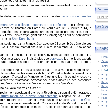
pper tous les actes militaires hostiles,
iproques de désarmement nucléaire permettant d’aboutir à la
réenne.
Reche
réunions de familles
 le dialogue intercoréen, concrétisé par des
manœuvres militaires américano-sud-coréennes
s
, s’est développée
D'où v
s droits de l'homme en Corée du Nord avec, le 17 février 2014, la
enquête des Nations-Unies, largement inspiré par les milieux néo-
aux Etats-Unis et s'appuyant sur des témoignages qui se sont avérés
Shin Dong-hyuk
 « star »
.
élas soutenue par la France, était adoptée à l’assemblée générale des
a Cour pénale internationale pour faire condamner la RPDC et ses
L'AAFC
iratage informatique de la société Sony dans laquelle, a déclaré le FBI
Histo
perplexes
. Ces accusations ont laissé plus que
les meilleurs experts
Statu
ne nouvelle série de sanctions prise par les Etats-Unis contre la
Insta
ébut d’année 2014 - ou à cause d’eux -, on a vu se développer une
L'AAF
ublic montée par les ennemis de la RPDC. Selon le département de la
Rappo
perception (Perception Management) est une technique qui «
recouvre
Rappo
amoufler une information sélectionnée et des indices à des audiences
Rappo
ons, leurs motivations et leurs raisonnements objectifs
».
Rappo
 une nouvelle guerre en Corée ?
Rappo
prochement spectaculaire entre la République populaire démocratique
Rappo
estructuration de la dette nord-coréenne
à l'égard de la Russie,
Rappo
visite de Choe
ort nord-coréen de Rajin et la ville russe de Khasan,
Rappo
u politique et secrétaire du Comité central du Parti du travail de
Rappo
dée de l'émergence d’un monde multipolaire allant à l’encontre des