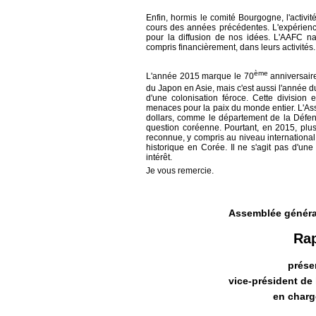
Enfin, hormis le comité Bourgogne, l'activ
cours des années précédentes. L'expérience
pour la diffusion de nos idées. L'AAFC na
compris financièrement, dans leurs activités.
ème
L'année 2015 marque le 70
anniversaire
du Japon en Asie, mais c'est aussi l'année d
d'une colonisation féroce. Cette division
menaces pour la paix du monde entier. L'Ass
dollars, comme le département de la Défens
question coréenne. Pourtant, en 2015, plus 
reconnue, y compris au niveau international,
historique en Corée. Il ne s'agit pas d'une
intérêt.
Je vous remercie.
Assemblée général
Rap
prése
vice-président de
en charg