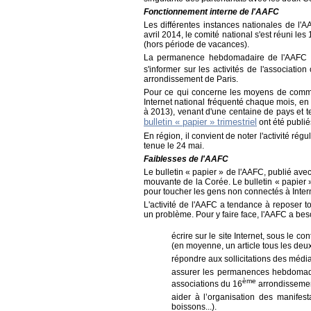
Fonctionnement interne de l'AAFC
Les différentes instances nationales de l'
avril 2014, le comité national s'est réuni le
(hors période de vacances).
La permanence hebdomadaire de l'AAFC a c
s'informer sur les activités de l'associat
arrondissement de Paris.
Pour ce qui concerne les moyens de commun
Internet national fréquenté chaque mois, en
à 2013), venant d'une centaine de pays et t
bulletin « papier » trimestriel
ont été publié
En région, il convient de noter l'activité ré
tenue le 24 mai.
Faiblesses de l'AAFC
Le bulletin « papier » de l'AAFC, publié ave
mouvante de la Corée. Le bulletin « papie
pour toucher les gens non connectés à Inter
L'activité de l'AAFC a tendance à reposer t
un problème. Pour y faire face, l'AAFC a bes
écrire sur le site Internet, sous le co
(en moyenne, un article tous les deu
répondre aux sollicitations des média
assurer les permanences hebdomada
ème
associations du 16
arrondissemen
aider à l’organisation des manifesta
boissons...).