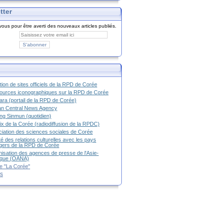
tter
ous pour être averti des nouveaux articles publiés.
tion de sites officiels de la RPD de Corée
urces iconographiques sur la RPD de Corée
ra (portail de la RPD de Corée)
an Central News Agency
g Sinmun (quotidien)
ix de la Corée (radiodiffusion de la RPDC)
iation des sciences sociales de Corée
é des relations culturelles avec les pays
g
ers de la RPD de Corée
isation des agences de presse de l'Asie-
ique (OANA)
e "La Corée"
es