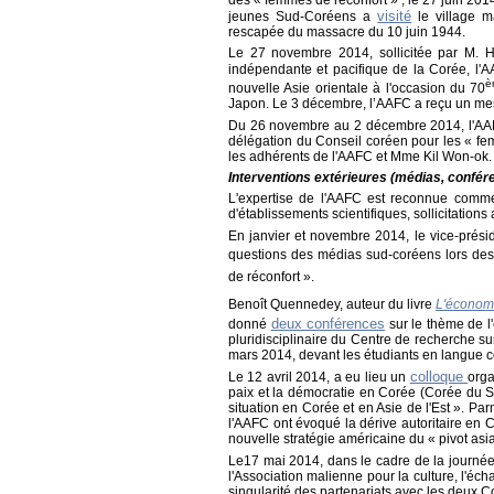
visité
jeunes Sud-Coréens a
le village m
rescapée du massacre du 10 juin 1944.
Le 27 novembre 2014, sollicitée par M. Hu
indépendante et pacifique de la Corée, l
è
nouvelle Asie orientale à l'occasion du 70
Japon. Le 3 décembre, l’AAFC a reçu un me
Du 26 novembre au 2 décembre 2014, l'AAF
délégation du Conseil coréen pour les « fe
les adhérents de l'AAFC et Mme Kil Won-ok.
Interventions extérieures (médias, confére
L'expertise de l'AAFC est reconnue comme 
d'établissements scientifiques, sollicitation
En janvier et novembre 2014, le vice-prés
questions des médias sud-coréens lors des 
de réconfort »
.
Benoît Quennedey, auteur du livre
L'économ
deux conférences
donné
sur le thème de l
pluridisciplinaire du Centre de recherche su
mars 2014, devant les étudiants en langue 
colloque
Le 12 avril 2014, a eu lieu un
orga
paix et la démocratie en Corée (Corée du Su
situation en Corée et en Asie de l'Est ». Par
l'AAFC ont évoqué la dérive autoritaire en 
nouvelle stratégie américaine du « pivot asia
Le17 mai 2014, dans le cadre de la journée 
l'Association malienne pour la culture, l'éch
singularité des partenariats avec les deux C