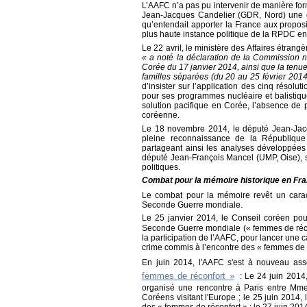
L’AAFC n’a pas pu intervenir de manière for
Jean-Jacques Candelier (GDR, Nord) une q
qu’entendait apporter la France aux proposi
plus haute instance politique de la RPDC en 
Le 22 avril, le ministère des Affaires étrang
« a noté la déclaration de la Commission 
Corée du 17 janvier 2014, ainsi que la tenue
familles séparées (du 20 au 25 février 201
d’insister sur l’application des cinq résol
pour ses programmes nucléaire et balistiqu
solution pacifique en Corée, l’absence de p
coréenne.
Le 18 novembre 2014, le député Jean-Ja
pleine reconnaissance de la République
partageant ainsi les analyses développées p
député Jean-François Mancel (UMP, Oise), 
politiques.
Combat pour la mémoire historique en Fra
Le combat pour la mémoire revêt un caract
Seconde Guerre mondiale.
Le 25 janvier 2014, le Conseil coréen pou
Seconde Guerre mondiale (« femmes de réco
la participation de l’AAFC, pour lancer une
crime commis à l’encontre des « femmes de r
En juin 2014, l'AAFC s'est à nouveau as
femmes de réconfort »
:
Le 24 juin 2014
organisé une rencontre à Paris entre Mme
Coréens visitant l'Europe ; l
e 25 juin 2014,
des « femmes de réconfort » ; l
e 27 juin 201