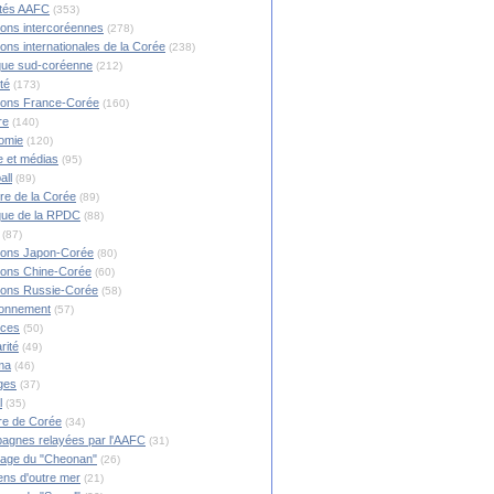
ités AAFC
(353)
ions intercoréennes
(278)
ions internationales de la Corée
(238)
ique sud-coréenne
(212)
té
(173)
ions France-Corée
(160)
re
(140)
omie
(120)
 et médias
(95)
all
(89)
ire de la Corée
(89)
ique de la RPDC
(88)
(87)
ions Japon-Corée
(80)
ions Chine-Corée
(60)
ions Russie-Corée
(58)
ronnement
(57)
nces
(50)
rité
(49)
ma
(46)
ges
(37)
l
(35)
re de Corée
(34)
agnes relayées par l'AAFC
(31)
rage du "Cheonan"
(26)
ns d'outre mer
(21)