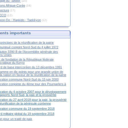
age du "Sewol"
(20)
ions Afrique-Corée
(18)
tecture
(17)
RECO
(12)
won-Do - Hapkido - Taekkyon
(12)
nts importants
principes de la réunification de la patrie
niqué conjoint Nord-Sud du 4 juillet 1972
ution 3390 B de l'Assemblée générale des
ns Unies
t de fondation de la République fédérale
ratique du Koryo
d de base intercoréen du 13 décembre 1991
amme en dix points pour une grande union de
la nation en faveur de la réunification de la patrie
ration commune Nord-Sud du 15 juin 2000
ration conjointe du 4ème tour des Pourparlers à
ration du 4 octobre 2007 pour le développement
apports Nord-Sud, la paix et la prospérité
ration du 27 avril 2018 pour la paix, la prospérité
 réunification de la péninsule coréenne
aration commune du 19 septembre 2018
d militaire global du 19 septembre 2018
ion pour un traité de paix