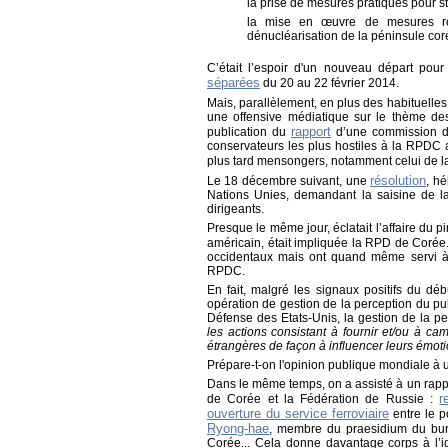
la prise de mesures pratiques pour sto
la mise en œuvre de mesures réc
dénucléarisation de la péninsule co
C’était l’espoir d'un nouveau départ pour
séparées
du 20 au 22 février 2014.
Mais, parallèlement, en plus des habituelle
une offensive médiatique sur le thème de
rapport
publication du
d’une commission d'
conservateurs les plus hostiles à la RPDC 
plus tard mensongers, notamment celui de la
résolution
Le 18 décembre suivant, une
, h
Nations Unies, demandant la saisine de l
dirigeants.
Presque le même jour, éclatait l’affaire du p
américain, était impliquée la RPD de Corée
occidentaux mais ont quand même servi à u
RPDC.
En fait, malgré les signaux positifs du d
opération de gestion de la perception du p
Défense des Etats-Unis, la gestion de la 
les actions consistant à fournir et/ou à c
étrangères de façon à influencer leurs émoti
Prépare-t-on l'opinion publique mondiale à
Dans le même temps, on a assisté à un rap
r
de Corée et la Fédération de Russie :
ouverture du service ferroviaire
entre le p
Ryong-hae
, membre du praesidium du burea
Corée... Cela donne davantage corps à l’i