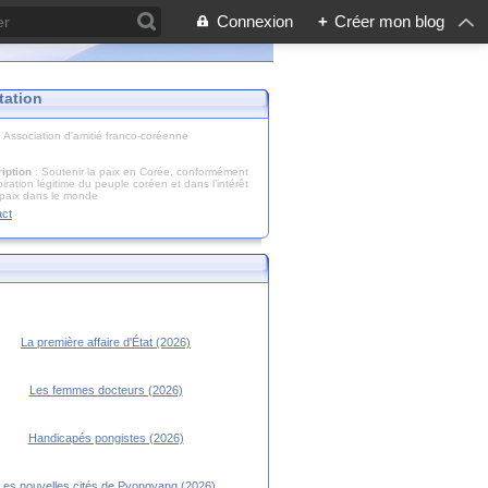
Connexion
+
Créer mon blog
tation
: Association d'amitié franco-coréenne
iption
: Soutenir la paix en Corée, conformément
piration légitime du peuple coréen et dans l’intérêt
 paix dans le monde
act
La première affaire d'État (2026)
Les femmes docteurs (2026)
Handicapés pongistes (2026)
Les nouvelles cités de Pyongyang (2026)