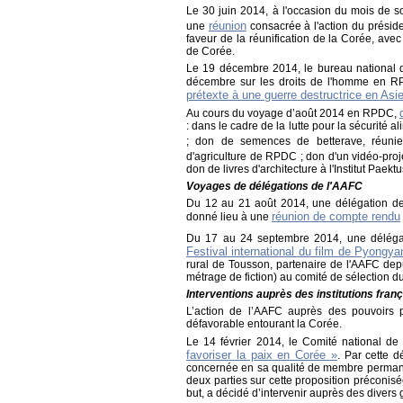
Le 30 juin 2014, à l'occasion du mois de so
réunion
une
consacrée à l'action du présiden
faveur de la réunification de la Corée, ave
de Corée.
Le 19 décembre 2014, le bureau national d
décembre sur les droits de l'homme en 
prétexte à une guerre destructrice en Asi
Au cours du voyage d’août 2014 en RPDC,
: dans le cadre de la lutte pour la sécurité
; don de semences de betterave, réunie
d'agriculture de RPDC ; don d'un vidéo-pro
don de livres d'architecture à l'Institut Pa
Voyages de délégations de l'AAFC
Du 12 au 21 août 2014, une délégation d
réunion de compte rendu
donné lieu à une
Du 17 au 24 septembre 2014, une délégat
Festival international du film de Pyongya
rural de Tousson, partenaire de l'AAFC depu
métrage de fiction) au comité de sélection du
Interventions auprès des institutions fran
L’action de l’AAFC auprès des pouvoirs pu
défavorable entourant la Corée.
Le 14 février 2014, le Comité national de
favoriser la paix en Corée »
. Par cette d
concernée en sa qualité de membre permane
deux parties sur cette proposition préconi
but, a décidé d’intervenir auprès des divers