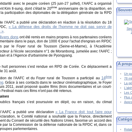
lidarité avec le peuple coréen (25 juin-27 juillet), l’AAFC a organisé
ème
t Kim Il-sung, dont c'était le 20
anniversaire de la disparition, en
Souven
c la participation des diplomates de la délégation générale de la RPD
e l'AAFC a publié une déclaration en réaction à la résolution du 18
« La défense des droits de l'homme ne doit pas servir de
RPDC,
Sep
e »
.
divers dons
ont été remis en mains propres à nos partenaires coréens
 alimentaire dans le pays, don de 1000 € pour l'achat d'engrais en RPDC
s par le Foyer rural de Tousson
(Seine-et-Marne)
, à l'Académie
jecteur à l'école secondaire n°1 de Moranbong, jumelée avec l'AAFC ;
ektusan et à l'Agence d'urbanisme de Pyongyang.
A prop
e huit personnes s’est rendue en RPD de Corée. Ce déplacement a
le 31 août.
Un pa
ème
14
ion de l'AAFC et du Foyer rural de Tousson a participé au
78 mi
ng
. Grâce à ses contacts dans le secteur cinématographique, le Foyer
La gé
is 2011, avait proposé quatre films (trois documentaires et un court-
L'alp
 Festival mais ces films n'ont pas été retenus.
Les 
çaises
Plus 
blics français s’est poursuivie en dépit, ou en raison, du climat
Appre
« La France doit tout faire pour
 l’AAFC a publié une déclaration
éclaration, le Comité national a souhaité que la France, directement
Catégo
nt du Conseil de sécurité des Nations Unies, favorise un accord des
sée par la Commission de la défense nationale de la RPDC et, dans ce
 groupes parlementaires.
Relat