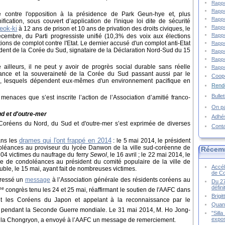
Rappo
Rappo
 contre l'opposition à la présidence de Park Geun-hye et, plus
Rappo
ification, sous couvert d’application de l'inique loi dite de sécurité
Rappo
eok-ki
à 12 ans de prison et 10 ans de privation des droits civiques, le
Rappo
écembre, du Parti progressiste unifié (10,3% des voix aux élections
ions de complot contre l'Etat. Le dernier accusé d'un complot anti-Etat
Rappo
sident de la Corée du Sud, signataire de la Déclaration Nord-Sud du 15
Rappo
Rappo
leurs, il ne peut y avoir de progrès social durable sans réelle
Rappo
ance et la souveraineté de la Corée du Sud passant aussi par le
Coopé
s, lesquels dépendent eux-mêmes d'un environnement pacifique en
Rende
Bulle
 menaces que s’est inscrite l’action de l’Association d’amitié franco-
On pa
ud et d'outre-mer
Adhé
 Coréens du Nord, du Sud et d'outre-mer s’est exprimée de diverses
Cont
drames qui l'ont frappé en 2014
ans les
: le 5 mai 2014, le président
éances au proviseur du lycée Danwon de la ville sud-coréenne de
Récem
304 victimes du naufrage du ferry
Sewol
, le 16 avril ; l
e 22 mai 2014, le
 de condoléances au président du comité populaire de la ville de
Accél
ble, le 15 mai, ayant fait de nombreuses victimes.
de C
ressé
un
message
à l’Association générale des résidents coréens au
Du 27
défin
me
congrès tenu les 24 et 25 mai, réaffirmant le soutien de l'AAFC dans
Brigi
hant les Coréens du Japon et appelant à la reconnaissance par le
Quand
pendant la Seconde Guerre mondiale. Le 31 mai 2014, M. Ho Jong-
"Sill
expos
de la Chongryon, a envoyé à l’AAFC un message de remerciement.