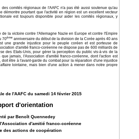
ité des comités régionaux de l'AAFC n'a pas été aussi soutenue qu'au
 démontre pourtant que l'activité en région est un excellent vecteur
tionale est toujours disponible pour aider les comités régionaux, y
 de la victoire contre l'Allemagne Nazie en Europe et contre l'Empire
ème
u 70
anniversaire du début de la division de la Corée après 40 ans
 est une grande injustice pour le peuple coréen et est porteuse de
ociation d'amitié franco-coréenne ne dispose pas de 600 milliards de
e des Etats-Unis, pour gérer la perception du public vis-à-vis de la
que jamais, l'Association d'amitié franco-coréenne, dont l'action est
 doit être à l'avant-garde du combat pour la réparation d'une injustice
 affaire lointaine, mais bien d'une action à mener dans notre propre
e de l'AAFC du samedi 14 février 2015
port d'orientation
nté par Benoît Quennedey
 l'Association d'amitié franco-coréenne
e des actions de coopération