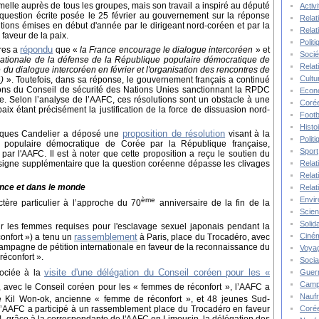
melle auprès de tous les groupes, mais son travail a inspiré au député
Activ
uestion écrite posée le 25 février au gouvernement sur la réponse
Relat
tions émises en début d'année par le dirigeant nord-coréen et par la
Relat
faveur de la paix.
Polit
répondu
ères a
que «
la France encourage le dialogue intercoréen
» et
Socié
nationale de la défense de la République populaire démocratique de
Relat
 du dialogue intercoréen en février et l'organisation des rencontres de
Cultu
4)
». Toutefois, dans sa réponse, le gouvernement français a continué
utions du Conseil de sécurité des Nations Unies sanctionnant la RPDC
Econ
e. Selon l’analyse de l’AAFC, ces résolutions sont un obstacle à une
Corée
aix étant précisément la justification de la force de dissuasion nord-
Footb
Histo
proposition de résolution
cques Candelier a déposé une
visant à la
Polit
 populaire démocratique de Corée par la République française,
Sport
ar l'AAFC. Il est à noter que cette proposition a reçu le soutien du
signe supplémentaire que la question coréenne dépasse les clivages
Relat
Relat
nce et dans le monde
Relat
Envi
ème
ère particulier à l’approche du 70
anniversaire de la fin de la
Scie
Solida
r les femmes requises pour l'esclavage sexuel japonais pendant la
rassemblement
Ciné
nfort ») a tenu un
à Paris, place du Trocadéro, avec
 campagne de pétition internationale en faveur de la reconnaissance du
Voya
éconfort ».
Socia
visite d'une délégation du
Conseil coréen pour les «
sociée à la
Guer
Camp
, avec le Conseil coréen pour les « femmes de réconfort », l’AAFC a
Nauf
 Kil Won-ok, ancienne « femme de réconfort », et 48 jeunes Sud-
 l’AAFC a participé à un rassemblement place du Trocadéro en faveur
Corée
4, grâce à la correspondante de l'AAFC en Limousin, la délégation des