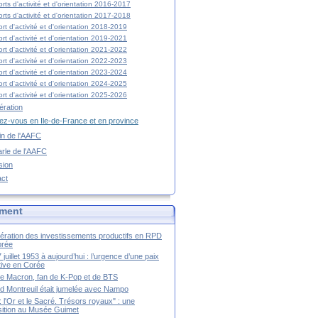
rts d'activité et d'orientation 2016-2017
rts d'activité et d'orientation 2017-2018
rt d'activité et d'orientation 2018-2019
rt d'activité et d'orientation 2019-2021
rt d'activité et d'orientation 2021-2022
rt d'activité et d'orientation 2022-2023
rt d'activité et d'orientation 2023-2024
rt d'activité et d'orientation 2024-2025
rt d'activité et d'orientation 2025-2026
ration
z-vous en Ile-de-France et en province
tin de l'AAFC
rle de l'AAFC
sion
act
ment
ération des investissements productifs en RPD
orée
 juillet 1953 à aujourd’hui : l’urgence d’une paix
itive en Corée
tte Macron, fan de K-Pop et de BTS
 Montreuil était jumelée avec Nampo
a : l'Or et le Sacré. Trésors royaux" : une
ition au Musée Guimet