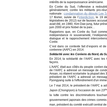
intérêts de la superpuissance américaine.
En Corée du Sud, l’offensive a redoublé
généralement, contre les militants pro-réun
condamnation du député Lee S
nationale :
interdiction
17 février, suivie de l’
, le 19 d
législatives de 2012) sur de fausses accusat
avait été, en 1980, Kim Dae-jung, futur pré
juin 2000 et prix Nobel de la paix…
Rappelons que, en Corée du Sud comme ail
indépendance ni souveraineté, l’indépend
dialogue et le rapprochement intercoréen
Corée.
C’est dans ce contexte fait d’espoirs et de
coréenne (AAFC) en 2014.
Solidarité avec les Coréens du Nord, du S
En 2014, la solidarité de l’AAFC avec les
façons.
L'AAFC était aux côtés du peuple coréen d
de l’AAFC a adressé un message de condol
Ansan, où étaient scolarisée la plupart des 
président de l’AAFC a adressé un message
Pyongyang suite à l'effondrement d'un immeu
Le 7 mai 2014, le président de l’AAFC a ad
è
Japon (Chongryon) à l'occasion de son 23
la lutte contre les discriminations touc
gouvernement japonais des crimes commis 
man, président du comité exécutif central 