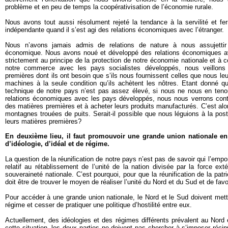
problème et en peu de temps la coopérativisation de l’économie rurale.
Nous avons tout aussi résolument rejeté la tendance à la servilité et f
indépendante quand il s’est agi des relations économiques avec l’étranger.
Nous n’avons jamais admis de relations de nature à nous assujettir
économique. Nous avons noué et développé des relations économiques av
strictement au principe de la protection de notre économie nationale et à c
notre commerce avec les pays socialistes développés, nous veillons 
premières dont ils ont besoin que s’ils nous fournissent celles que nous l
machines à la seule condition qu’ils achètent les nôtres. Etant donné 
technique de notre pays n’est pas assez élevé, si nous ne nous en ten
relations économiques avec les pays développés, nous nous verrons contra
des matières premières et à acheter leurs produits manufacturés. C’est alo
montagnes trouées de puits. Serait-il possible que nous léguions à la po
leurs matières premières?
En deuxième lieu, il faut promouvoir une grande union nationale en 
d’idéologie, d’idéal et de régime.
La question de la réunification de notre pays n’est pas de savoir qui l’empo
relatif au rétablissement de l’unité de la nation divisée par la force exté
souveraineté nationale. C’est pourquoi, pour que la réunification de la patri
doit être de trouver le moyen de réaliser l’unité du Nord et du Sud et de favo
Pour accéder à une grande union nationale, le Nord et le Sud doivent mettr
régime et cesser de pratiquer une politique d’hostilité entre eux.
Actuellement, des idéologies et des régimes différents prévalent au Nord
cette situation, les deux parties ne doivent pas chercher à s’imposer récip