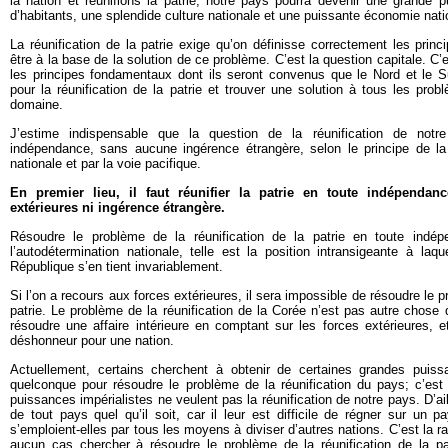
la nation et réunifions la patrie, notre pays pourra devenir une grande 
d’habitants, une splendide culture nationale et une puissante économie natio
La réunification de la patrie exige qu’on définisse correctement les pri
être à la base de la solution de ce problème. C’est la question capitale. C
les principes fondamentaux dont ils seront convenus que le Nord et le Su
pour la réunification de la patrie et trouver une solution à tous les pr
domaine.
J’estime indispensable que la question de la réunification de notr
indépendance, sans aucune ingérence étrangère, selon le principe de l
nationale et par la voie pacifique.
En premier lieu, il faut réunifier la patrie en toute indépendan
extérieures ni ingérence étrangère.
Résoudre le problème de la réunification de la patrie en toute indép
l’autodétermination nationale, telle est la position intransigeante à la
République s’en tient invariablement.
Si l’on a recours aux forces extérieures, il sera impossible de résoudre le p
patrie. Le problème de la réunification de la Corée n’est pas autre chose qu
résoudre une affaire intérieure en comptant sur les forces extérieures, 
déshonneur pour une nation.
Actuellement, certains cherchent à obtenir de certaines grandes puiss
quelconque pour résoudre le problème de la réunification du pays; c’est
puissances impérialistes ne veulent pas la réunification de notre pays. D’aill
de tout pays quel qu’il soit, car il leur est difficile de régner sur un 
s’emploient-elles par tous les moyens à diviser d’autres nations. C’est la ra
aucun cas chercher à résoudre le problème de la réunification de la p