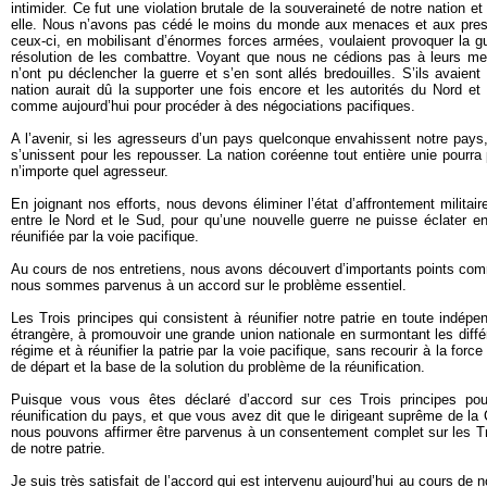
intimider. Ce fut une violation brutale de la souveraineté de notre nation et
elle. Nous n’avons pas cédé le moins du monde aux menaces et aux pres
ceux-ci, en mobilisant d’énormes forces armées, voulaient provoquer la g
résolution de les combattre. Voyant que nous ne cédions pas à leurs men
n’ont pu déclencher la guerre et s’en sont allés bredouilles. S’ils avaient
nation aurait dû la supporter une fois encore et les autorités du Nord et
comme aujourd’hui pour procéder à des négociations pacifiques.
A l’avenir, si les agresseurs d’un pays quelconque envahissent notre pays,
s’unissent pour les repousser. La nation coréenne tout entière unie pourra
n’importe quel agresseur.
En joignant nos efforts, nous devons éliminer l’état d’affrontement militaire
entre le Nord et le Sud, pour qu’une nouvelle guerre ne puisse éclater en
réunifiée par la voie pacifique.
Au cours de nos entretiens, nous avons découvert d’importants points com
nous sommes parvenus à un accord sur le problème essentiel.
Les Trois principes qui consistent à réunifier notre patrie en toute indé
étrangère, à promouvoir une grande union nationale en surmontant les différ
régime et à réunifier la patrie par la voie pacifique, sans recourir à la forc
de départ et la base de la solution du problème de la réunification.
Puisque vous vous êtes déclaré d’accord sur ces Trois principes pou
réunification du pays, et que vous avez dit que le dirigeant suprême de la C
nous pouvons affirmer être parvenus à un consentement complet sur les Troi
de notre patrie.
Je suis très satisfait de l’accord qui est intervenu aujourd’hui au cours de no