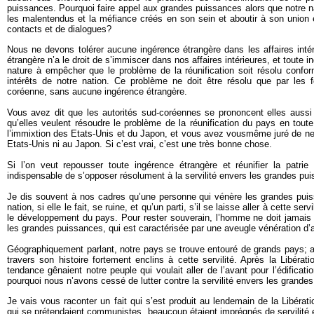
puissances. Pourquoi faire appel aux grandes puissances alors que notre na
les malentendus et la méfiance créés en son sein et aboutir à son union 
contacts et de dialogues?
Nous ne devons tolérer aucune ingérence étrangère dans les affaires intér
étrangère n’a le droit de s’immiscer dans nos affaires intérieures, et toute 
nature à empêcher que le problème de la réunification soit résolu confo
intérêts de notre nation. Ce problème ne doit être résolu que par les
coréenne, sans aucune ingérence étrangère.
Vous avez dit que les autorités sud-coréennes se prononcent elles aussi 
qu’elles veulent résoudre le problème de la réunification du pays en tou
l’immixtion des Etats-Unis et du Japon, et vous avez vousmême juré de ne 
Etats-Unis ni au Japon. Si c’est vrai, c’est une très bonne chose.
Si l’on veut repousser toute ingérence étrangère et réunifier la patrie
indispensable de s’opposer résolument à la servilité envers les grandes pu
Je dis souvent à nos cadres qu’une personne qui vénère les grandes puis
nation, si elle le fait, se ruine, et qu’un parti, s’il se laisse aller à cette serv
le développement du pays. Pour rester souverain, l’homme ne doit jamais 
les grandes puissances, qui est caractérisée par une aveugle vénération d’a
Géographiquement parlant, notre pays se trouve entouré de grands pays; au
travers son histoire fortement enclins à cette servilité. Après la Libérat
tendance gênaient notre peuple qui voulait aller de l’avant pour l’édificati
pourquoi nous n’avons cessé de lutter contre la servilité envers les grande
Je vais vous raconter un fait qui s’est produit au lendemain de la Libérat
qui se prétendaient communistes, beaucoup étaient imprégnés de servilité