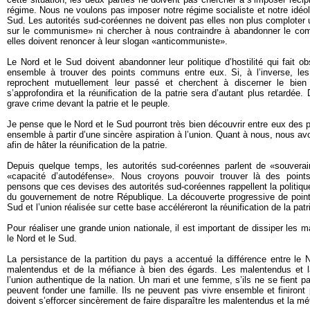
régime. Nous ne voulons pas imposer notre régime socialiste et notre idé
Sud. Les autorités sud-coréennes ne doivent pas elles non plus comploter un
sur le communisme» ni chercher à nous contraindre à abandonner le co
elles doivent renoncer à leur slogan «anticommuniste».
Le Nord et le Sud doivent abandonner leur politique d’hostilité qui fait o
ensemble à trouver des points communs entre eux. Si, à l’inverse, les
reprochent mutuellement leur passé et cherchent à discerner le bien
s’approfondira et la réunification de la patrie sera d’autant plus retardé
grave crime devant la patrie et le peuple.
Je pense que le Nord et le Sud pourront très bien découvrir entre eux des p
ensemble à partir d’une sincère aspiration à l’union. Quant à nous, nous a
afin de hâter la réunification de la patrie.
Depuis quelque temps, les autorités sud-coréennes parlent de «souvera
«capacité d’autodéfense». Nous croyons pouvoir trouver là des poi
pensons que ces devises des autorités sud-coréennes rappellent la politiqu
du gouvernement de notre République. La découverte progressive de poin
Sud et l’union réalisée sur cette base accéléreront la réunification de la patr
Pour réaliser une grande union nationale, il est important de dissiper les 
le Nord et le Sud.
La persistance de la partition du pays a accentué la différence entre le
malentendus et de la méfiance à bien des égards. Les malentendus et l
l’union authentique de la nation. Un mari et une femme, s’ils ne se fient pa
peuvent fonder une famille. Ils ne peuvent pas vivre ensemble et finiront 
doivent s’efforcer sincèrement de faire disparaître les malentendus et la mé