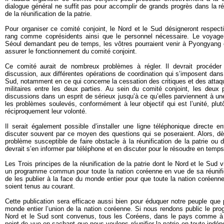
dialogue général ne suffit pas pour accomplir de grands progrès dans la réa
de la réunification de la patrie.
Pour organiser ce comité conjoint, le Nord et le Sud désigneront respect
rang comme coprésidents ainsi que le personnel nécessaire. Le voyag
Séoul demandant peu de temps, les vôtres pourraient venir à Pyongyang et
assurer le fonctionnement du comité conjoint.
Ce comité aurait de nombreux problèmes à régler. Il devrait procéde
discussion, aux différentes opérations de coordination qui s’imposent dans 
Sud, notamment en ce qui concerne la cessation des critiques et des attaqu
militaires entre les deux parties. Au sein du comité conjoint, les deux p
discussions dans un esprit de sérieux jusqu’à ce qu’elles parviennent à un
les problèmes soulevés, conformément à leur objectif qui est l’unité, plu
réciproquement leur volonté.
Il serait également possible d’installer une ligne téléphonique directe 
discuter souvent par ce moyen des questions qui se poseraient. Alors, dè
problème susceptible de faire obstacle à la réunification de la patrie o
devrait s’en informer par téléphone et en discuter pour le résoudre en temps
Les Trois principes de la réunification de la patrie dont le Nord et le Sud 
un programme commun pour toute la nation coréenne en vue de sa réunifica
de les publier à la face du monde entier pour que toute la nation coréen
soient tenus au courant.
Cette publication sera efficace aussi bien pour éduquer notre peuple que
monde entier l’union de la nation coréenne. Si nous rendons public le pro
Nord et le Sud sont convenus, tous les Coréens, dans le pays comme à 
point de vue en sachant que nous voulons réunifier la patrie en toute indép