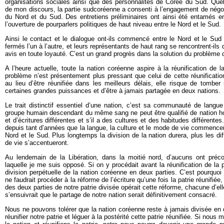
organisations sociales ainsi que des personnalités de Corée du Sud. Quel
de mon discours, la partie sudcoréenne a consenti à l’engagement de négo
du Nord et du Sud. Des entretiens préliminaires ont ainsi été entamés en
l’ouverture de pourparlers politiques de haut niveau entre le Nord et le Sud.
Ainsi le contact et le dialogue ont-ils commencé entre le Nord et le Sud
fermés l’un à l’autre, et leurs représentants de haut rang se rencontrent-ils
avis en toute loyauté. C’est un grand progrès dans la solution du problème de
A l’heure actuelle, toute la nation coréenne aspire à la réunification de l
problème n’est présentement plus pressant que celui de cette réunification
au lieu d’être réunifiée dans les meilleurs délais, elle risque de tomber 
certaines grandes puissances et d’être à jamais partagée en deux nations.
Le trait distinctif essentiel d’une nation, c’est sa communauté de langu
groupe humain descendant du même sang ne peut être qualifié de nation ho
et d’écritures différentes et s’il a des cultures et des habitudes différente
depuis tant d’années que la langue, la culture et le mode de vie commencent
Nord et le Sud. Plus longtemps la division de la nation durera, plus les d
de vie s’accentueront.
Au lendemain de la Libération, dans la moitié nord, d’aucuns ont préco
laquelle je me suis opposé. Si on y procédait avant la réunification de la pa
division perpétuelle de la nation coréenne en deux parties. C’est pourquoi j’
ne faudrait procéder à la réforme de l’écriture qu’une fois la patrie réunifiée
des deux parties de notre patrie divisée opérait cette réforme, chacune d’elles
s’ensuivrait que le partage de notre nation serait définitivement consacré.
Nous ne pouvons tolérer que la nation coréenne reste à jamais divisée en
réunifier notre patrie et léguer à la postérité cette patrie réunifiée. Si nous