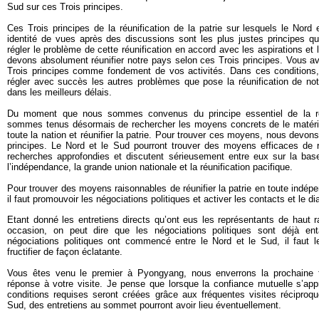
Sud sur ces Trois principes.
Ces Trois principes de la réunification de la patrie sur lesquels le Nor
identité de vues après des discussions sont les plus justes principes qui
régler le problème de cette réunification en accord avec les aspirations e
devons absolument réunifier notre pays selon ces Trois principes. Vous a
Trois principes comme fondement de vos activités. Dans ces conditions,
régler avec succès les autres problèmes que pose la réunification de notre
dans les meilleurs délais.
Du moment que nous sommes convenus du principe essentiel de la réun
sommes tenus désormais de rechercher les moyens concrets de le matérial
toute la nation et réunifier la patrie. Pour trouver ces moyens, nous devon
principes. Le Nord et le Sud pourront trouver des moyens efficaces de réu
recherches approfondies et discutent sérieusement entre eux sur la bas
l’indépendance, la grande union nationale et la réunification pacifique.
Pour trouver des moyens raisonnables de réunifier la patrie en toute indépe
il faut promouvoir les négociations politiques et activer les contacts et le di
Etant donné les entretiens directs qu’ont eus les représentants de haut 
occasion, on peut dire que les négociations politiques sont déjà
négociations politiques ont commencé entre le Nord et le Sud, il faut le
fructifier de façon éclatante.
Vous êtes venu le premier à Pyongyang, nous enverrons la prochaine 
réponse à votre visite. Je pense que lorsque la confiance mutuelle s’appr
conditions requises seront créées grâce aux fréquentes visites récipro
Sud, des entretiens au sommet pourront avoir lieu éventuellement.