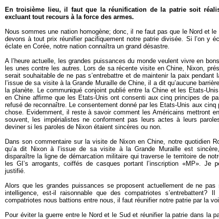
En troisième lieu, il faut que la réunification de la patrie soit réal
excluant tout recours à la force des armes.
Nous sommes une nation homogène; donc, il ne faut pas que le Nord et le 
devons à tout prix réunifier pacifiquement notre patrie divisée. Si l’on y 
éclate en Corée, notre nation connaîtra un grand désastre.
A l’heure actuelle, les grandes puissances du monde veulent vivre en bons
les unes contre les autres. Lors de sa récente visite en Chine, Nixon, prési
serait souhaitable de ne pas s’entrebattre et de maintenir la paix pendant l
l’issue de sa visite à la Grande Muraille de Chine, il a dit qu’aucune barriè
la planète. Le communiqué conjoint publié entre la Chine et les Etats-Unis
en Chine affirme que les Etats-Unis ont consenti aux cinq principes de pai
refusé de reconnaître. Le consentement donné par les Etats-Unis aux cinq 
chose. Evidemment, il reste à savoir comment les Américains mettront en p
souvent, les impérialistes ne conforment pas leurs actes à leurs paroles
deviner si les paroles de Nixon étaient sincères ou non.
Dans son commentaire sur la visite de Nixon en Chine, notre quotidien R
qu’a dit Nixon à l’issue de sa visite à la Grande Muraille est sincère,
disparaître la ligne de démarcation militaire qui traverse le territoire de not
les GI’s arrogants, coiffés de casques portant l’inscription «MP». Je
justifié.
Alors que les grandes puissances se proposent actuellement de ne pas 
intelligence, est-il raisonnable que des compatriotes s’entrebattent? 
compatriotes nous battions entre nous, il faut réunifier notre patrie par la vo
Pour éviter la guerre entre le Nord et le Sud et réunifier la patrie dans la pa