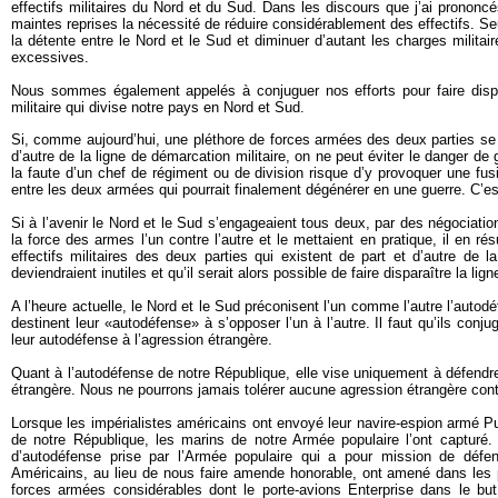
effectifs militaires du Nord et du Sud. Dans les discours que j’ai prononcés
maintes reprises la nécessité de réduire considérablement des effectifs. S
la détente entre le Nord et le Sud et diminuer d’autant les charges militair
excessives.
Nous sommes également appelés à conjuguer nos efforts pour faire dispa
militaire qui divise notre pays en Nord et Sud.
Si, comme aujourd’hui, une pléthore de forces armées des deux parties se 
d’autre de la ligne de démarcation militaire, on ne peut éviter le danger de 
la faute d’un chef de régiment ou de division risque d’y provoquer une fus
entre les deux armées qui pourrait finalement dégénérer en une guerre. C’e
Si à l’avenir le Nord et le Sud s’engageaient tous deux, par des négociatio
la force des armes l’un contre l’autre et le mettaient en pratique, il en rés
effectifs militaires des deux parties qui existent de part et d’autre de l
deviendraient inutiles et qu’il serait alors possible de faire disparaître la l
A l’heure actuelle, le Nord et le Sud préconisent l’un comme l’autre l’autodé
destinent leur «autodéfense» à s’opposer l’un à l’autre. Il faut qu’ils conju
leur autodéfense à l’agression étrangère.
Quant à l’autodéfense de notre République, elle vise uniquement à défendre
étrangère. Nous ne pourrons jamais tolérer aucune agression étrangère cont
Lorsque les impérialistes américains ont envoyé leur navire-espion armé Pu
de notre République, les marins de notre Armée populaire l’ont capturé. 
d’autodéfense prise par l’Armée populaire qui a pour mission de défen
Américains, au lieu de nous faire amende honorable, ont amené dans les 
forces armées considérables dont le porte-avions Enterprise dans le b