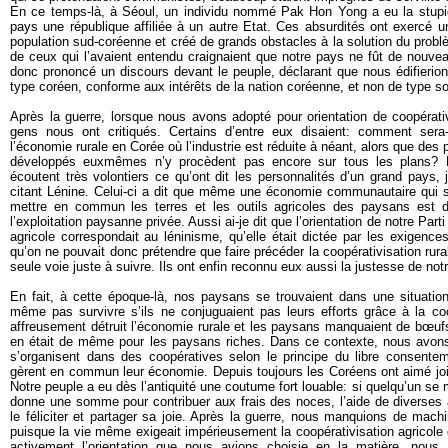
En ce temps-là, à Séoul, un individu nommé Pak Hon Yong a eu la stupidi
pays une république affiliée à un autre Etat. Ces absurdités ont exercé un
population sud-coréenne et créé de grands obstacles à la solution du problè
de ceux qui l’avaient entendu craignaient que notre pays ne fût de nouvea
donc prononcé un discours devant le peuple, déclarant que nous édifierio
type coréen, conforme aux intérêts de la nation coréenne, et non de type so
Après la guerre, lorsque nous avons adopté pour orientation de coopérativ
gens nous ont critiqués. Certains d’entre eux disaient: comment sera-t
l’économie rurale en Corée où l’industrie est réduite à néant, alors que des
développés euxmêmes n’y procèdent pas encore sur tous les plans? P
écoutent très volontiers ce qu’ont dit les personnalités d’un grand pays, 
citant Lénine. Celui-ci a dit que même une économie communautaire qui 
mettre en commun les terres et les outils agricoles des paysans est 
l’exploitation paysanne privée. Aussi ai-je dit que l’orientation de notre Part
agricole correspondait au léninisme, qu’elle était dictée par les exigence
qu’on ne pouvait donc prétendre que faire précéder la coopérativisation rurale 
seule voie juste à suivre. Ils ont enfin reconnu eux aussi la justesse de notr
En fait, à cette époque-là, nos paysans se trouvaient dans une situation s
même pas survivre s’ils ne conjuguaient pas leurs efforts grâce à la coo
affreusement détruit l’économie rurale et les paysans manquaient de bœufs de
en était de même pour les paysans riches. Dans ce contexte, nous avons
s’organisent dans des coopératives selon le principe du libre consenteme
gèrent en commun leur économie. Depuis toujours les Coréens ont aimé joind
Notre peuple a eu dès l’antiquité une coutume fort louable: si quelqu’un se 
donne une somme pour contribuer aux frais des noces, l’aide de diverses 
le féliciter et partager sa joie. Après la guerre, nous manquions de mac
puisque la vie même exigeait impérieusement la coopérativisation agricole
activement l’orientation que nous avions choisie en la matière, nous