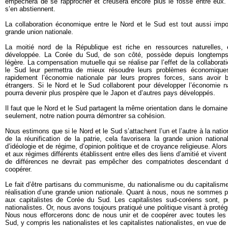
empêchera de se rapprocher et creusera encore plus le fossé entre eux. Au
s’en abstiennent.
La collaboration économique entre le Nord et le Sud est tout aussi impor
grande union nationale.
La moitié nord de la République est riche en ressources naturelles, e
développée. La Corée du Sud, de son côté, possède depuis longtemps 
légère. La compensation mutuelle qui se réalise par l’effet de la collabora
le Sud leur permettra de mieux résoudre leurs problèmes économique
rapidement l’économie nationale par leurs propres forces, sans avoir 
étrangers. Si le Nord et le Sud collaborent pour développer l’économie na
pourra devenir plus prospère que le Japon et d’autres pays développés.
Il faut que le Nord et le Sud partagent la même orientation dans le domaine 
seulement, notre nation pourra démontrer sa cohésion.
Nous estimons que si le Nord et le Sud s’attachent l’un et l’autre à la natio
de la réunification de la patrie, cela favorisera la grande union nation
d’idéologie et de régime, d’opinion politique et de croyance religieuse. Alor
et aux régimes différents établissent entre elles des liens d’amitié et viven
de différences ne devrait pas empêcher des compatriotes descendant 
coopérer.
Le fait d’être partisans du communisme, du nationalisme ou du capitalisme 
réalisation d’une grande union nationale. Quant à nous, nous ne sommes pa
aux capitalistes de Corée du Sud. Les capitalistes sud-coréens sont, pou
nationalistes. Or, nous avons toujours pratiqué une politique visant à protége
Nous nous efforcerons donc de nous unir et de coopérer avec toutes le
Sud, y compris les nationalistes et les capitalistes nationalistes, en vue de 