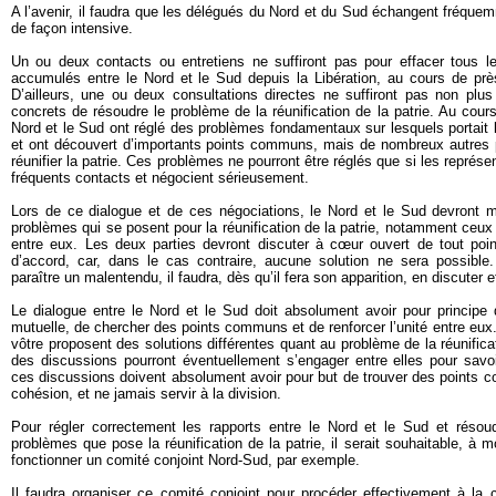
A l’avenir, il faudra que les délégués du Nord et du Sud échangent fréquem
de façon intensive.
Un ou deux contacts ou entretiens ne suffiront pas pour effacer tous 
accumulés entre le Nord et le Sud depuis la Libération, au cours de pr
D’ailleurs, une ou deux consultations directes ne suffiront pas non plu
concrets de résoudre le problème de la réunification de la patrie. Au cour
Nord et le Sud ont réglé des problèmes fondamentaux sur lesquels portait l
et ont découvert d’importants points communs, mais de nombreux autres p
réunifier la patrie. Ces problèmes ne pourront être réglés que si les représ
fréquents contacts et négocient sérieusement.
Lors de ce dialogue et de ces négociations, le Nord et le Sud devront me
problèmes qui se posent pour la réunification de la patrie, notamment ceu
entre eux. Les deux parties devront discuter à cœur ouvert de tout poin
d’accord, car, dans le cas contraire, aucune solution ne sera possible
paraître un malentendu, il faudra, dès qu’il fera son apparition, en discuter et
Le dialogue entre le Nord et le Sud doit absolument avoir pour principe 
mutuelle, de chercher des points communs et de renforcer l’unité entre eux. I
vôtre proposent des solutions différentes quant au problème de la réunificat
des discussions pourront éventuellement s’engager entre elles pour savoi
ces discussions doivent absolument avoir pour but de trouver des points co
cohésion, et ne jamais servir à la division.
Pour régler correctement les rapports entre le Nord et le Sud et résou
problèmes que pose la réunification de la patrie, il serait souhaitable, à m
fonctionner un comité conjoint Nord-Sud, par exemple.
Il faudra organiser ce comité conjoint pour procéder effectivement à la 