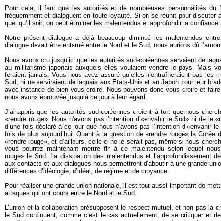
Pour cela, il faut que les autorités et de nombreuses personnalités du
fréquemment et dialoguent en toute loyauté. Si on se réunit pour discuter 
quel qu’il soit, on peut éliminer les malentendus et approfondir la confiance
Notre présent dialogue a déjà beaucoup diminué les malentendus entre
dialogue devait être entamé entre le Nord et le Sud, nous aurions dû l’amorc
Nous avons cru jusqu’ici que les autorités sud-coréennes servaient de laqua
au militarisme japonais auxquels elles voulaient vendre le pays. Mais vo
feraient jamais. Vous nous avez assuré qu’elles n’entraîneraient pas les m
Sud, ni ne serviraient de laquais aux Etats-Unis et au Japon pour leur bra
avec instance de bien vous croire. Nous pouvons donc vous croire et faire
nous avons éprouvée jusqu’à ce jour à leur égard.
J’ai appris que les autorités sud-coréennes croient à tort que nous cherc
«rendre rouge». Nous n’avons pas l’intention d’«envahir le Sud» ni de le 
d’une fois déclaré à ce jour que nous n’avons pas l’intention d’«envahir l
fois de plus aujourd’hui. Quant à la question de «rendre rouge» la Corée
«rendre rouge», et d’ailleurs, celle-ci ne le serait pas, même si nous cherc
vous pourrez maintenant mettre fin à ce malentendu selon lequel nous
rouge» le Sud. La dissipation des malentendus et l’approfondissement de
aux contacts et aux dialogues nous permettront d’aboutir à une grande unio
différences d’idéologie, d’idéal, de régime et de croyance.
Pour réaliser une grande union nationale, il est tout aussi important de mett
attaques qui ont cours entre le Nord et le Sud.
L’union et la collaboration présupposent le respect mutuel, et non pas la cri
le Sud continuent, comme c’est le cas actuellement, de se critiquer et de s