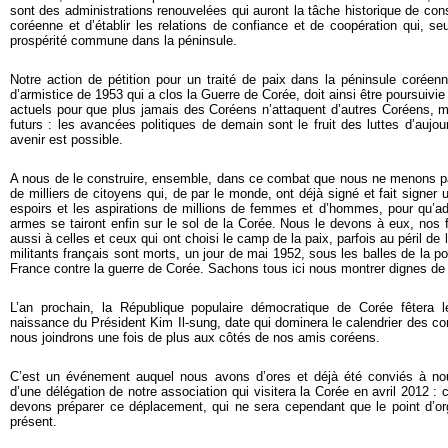
sont des administrations renouvelées qui auront la tâche historique de cons
coréenne et d’établir les relations de confiance et de coopération qui, s
prospérité commune dans la péninsule.
Notre action de pétition pour un traité de paix dans la péninsule coréenn
d’armistice de 1953 qui a clos la Guerre de Corée, doit ainsi être poursuivie
actuels pour que plus jamais des Coréens n’attaquent d’autres Coréens, m
futurs : les avancées politiques de demain sont le fruit des luttes d’aujou
avenir est possible.
A nous de le construire, ensemble, dans ce combat que nous ne menons pa
de milliers de citoyens qui, de par le monde, ont déjà signé et fait signer u
espoirs et les aspirations de millions de femmes et d’hommes, pour qu’ad
armes se tairont enfin sur le sol de la Corée. Nous le devons à eux, nos
aussi à celles et ceux qui ont choisi le camp de la paix, parfois au péril de
militants français sont morts, un jour de mai 1952, sous les balles de la p
France contre la guerre de Corée. Sachons tous ici nous montrer dignes de 
L’an prochain, la République populaire démocratique de Corée fêtera l
naissance du Président Kim Il-sung, date qui dominera le calendrier des 
nous joindrons une fois de plus aux côtés de nos amis coréens.
C’est un événement auquel nous avons d’ores et déjà été conviés à nous
d’une délégation de notre association qui visitera la Corée en avril 2012 : 
devons préparer ce déplacement, qui ne sera cependant que le point d’or
présent.