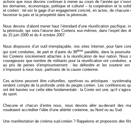
actions que nous devons continuer à mener au cours de l’année qui s’ouvre
les domaines, économique, politique et culturel – la coopération et la solid
et coréen : tel est le gage d’un engagement concret, en actes, de chacune 
favoriser la paix et la prospérité dans la péninsule.
Nous devons d’abord mener haut l’étendard d’une réunification pacifique, 
la péninsule, qui sera l’œuvre des Coréens eux-mêmes, dans l’esprit des d
du 15 juin 2000 et du 4 octobre 2007.
Nous disposons d’un outil irremplaçable, nos sites Internet, pour faire co
ème
qui sont conduites, de part et d’autre du 38
parallèle, dans la poursuit
les Coréens sincèrement attachés à la réunification de leur nation. Nous a
courageuses que nombre de militants pour la réunification ont conduites, 
au prix de peines d’emprisonnement : les défendre et les soutenir es
s’imposent à nous tous, partisans de la cause coréenne.
Ces actions peuvent être culturelles, sportives ou artistiques : systémati
rendent compte de la profonde unité du peuple coréen. Les conférences
ont été basées sur cette idée fondamentale : la Corée est une, qu’il s’agisse
du sport.
Chacune et chacun d’entre nous, nous devons aller au-devant des mani
voudraient accréditer l’idée d’une altérité coréenne, au Nord ou au Sud.
Une manifestation de cinéma sud-coréen ? Rappelons et proposons des fil