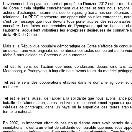
L’avènement d’un pays puissant et prospère à l’horizon 2012 est le mot d’ord
de Corée : cela signifie concrètement que toutes et tous nous soyons 
actions d’échanges, notamment économiques, grâce à nos compétences pr
relationnel. La RPDC représente une opportunité pour les entreprises, no
c’est ce message que nous devons tous porter auprès des responsables 
connaître. Les foires commerciales de Pyongyang, qui se tiennent ch
l’automne, accueillent volontiers les entreprises désireuses de connaître 
de la RPD de Corée.
Mais si la République populaire démocratique de Corée s’efforce de condu
en suivant une voie originale, de nombreux obstacles demeurent sur la voi
tâche à tous d’aider les Coréens à les surmonter.
Tel est le sens de l’action que nous conduisons depuis cinq ans av
Moranbong, à Pyongyang, à laquelle nous avons fourni du matériel pédagog
Tel est le sens des coopérations établies dans le domaine agricole, e
renforcer.
Tel est le sens, aussi, de l’appel à la solidarité que nous avons lancé 
bataille de l’alimentation, après un hiver exceptionnellement rigoureux qui
céréales de printemps, dans un pays où la superficie des terres arabl
territoire national.
En 2007, un important effort de beaucoup d’entre vous avait permis de 
inondations : c’est à un effort de solidarité comparable que nous vous appel
conséquences irréversibles d’une nouvelle pénurie alimentaire. Tous les do