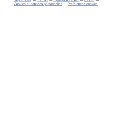
Top articles
Contact
Signaler un abus
C.G.U.
Cookies et données personnelles
Préférences cookies