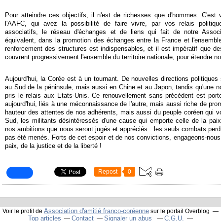
Pour atteindre ces objectifs, il n'est de richesses que d'hommes. C'est v
l'AAFC, qui avez la possibilité de faire vivre, par vos relais politiqu
associatifs, le réseau d'échanges et de liens qui fait de notre Assoc
équivalent, dans la promotion des échanges entre la France et l'ensemble
renforcement des structures est indispensables, et il est impératif que 
couvrent progressivement l'ensemble du territoire nationale, pour étendre notr
Aujourd'hui, la Corée est à un tournant. De nouvelles directions politiqu
au Sud de la péninsule, mais aussi en Chine et au Japon, tandis qu'une n
pris le relais aux Etats-Unis. Ce renouvellement sans précédent est port
aujourd'hui, liés à une méconnaissance de l'autre, mais aussi riche de pro
hauteur des attentes de nos adhérents, mais aussi du peuple coréen qui 
Sud, les militants désintéressés d'une cause qui emporte celle de la pai
nos ambitions que nous seront jugés et appréciés : les seuls combats perd
pas été menés. Forts de cet espoir et de nos convictions, engageons-nous
paix, de la justice et de la liberté !
Repost
0
Association d'amitié franco-coréenne
Voir le profil de
sur le portail Overblog
Top articles
Contact
Signaler un abus
C.G.U.