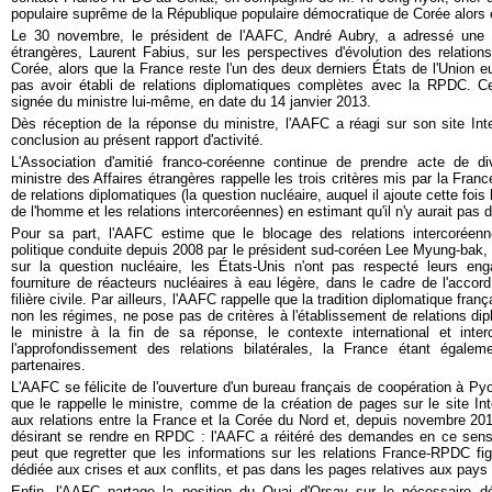
populaire suprême de la République populaire démocratique de Corée alors 
Le 30 novembre, le président de l'AAFC, André Aubry, a adressé une le
étrangères, Laurent Fabius, sur les perspectives d'évolution des relatio
Corée, alors que la France reste l'un des deux derniers États de l'Union e
pas avoir établi de relations diplomatiques complètes avec la RPDC. Ce
signée du ministre lui-même, en date du 14 janvier 2013.
Dès réception de la réponse du ministre, l'AAFC a réagi sur son site Inte
conclusion au présent rapport d'activité.
L'Association d'amitié franco-coréenne continue de prendre acte de di
ministre des Affaires étrangères rappelle les trois critères mis par la Fran
de relations diplomatiques (la question nucléaire, auquel il ajoute cette fois 
de l'homme et les relations intercoréennes) en estimant qu'il n'y aurait pas 
Pour sa part, l'AAFC estime que le blocage des relations intercoréenn
politique conduite depuis 2008 par le président sud-coréen Lee Myung-bak, 
sur la question nucléaire, les États-Unis n'ont pas respecté leurs e
fourniture de réacteurs nucléaires à eau légère, dans le cadre de l'acco
filière civile. Par ailleurs, l'AAFC rappelle que la tradition diplomatique fra
non les régimes, ne pose pas de critères à l'établissement de relations d
le ministre à la fin de sa réponse, le contexte international et inte
l'approfondissement des relations bilatérales, la France étant égale
partenaires.
L'AAFC se félicite de l'ouverture d'un bureau français de coopération à Py
que le rappelle le ministre, comme de la création de pages sur le site In
aux relations entre la France et la Corée du Nord et, depuis novembre 20
désirant se rendre en RPDC : l'AAFC a réitéré des demandes en ce sens
peut que regretter que les informations sur les relations France-RPDC fig
dédiée aux crises et aux conflits, et pas dans les pages relatives aux pay
Enfin, l'AAFC partage la position du Quai d'Orsay sur le nécessaire d