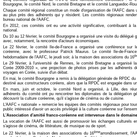
Bourgogne, le comité Nord, le comité Bretagne et le comité Languedoc-Rous
Chaque comité régional constitue un mode d'organisation de l'AAFC dans 
au plus près des adhérents qui y résident. Les comités régionaux renden
bureau national de l'AAFC.
En 2012, ces comités ont eu une activité significative, contribuant à la
national.
Du 10 au 12 février, le comité Bourgogne a organisé une visite du délégué 
avec, notamment, la rencontre d'acteurs économiques.
Le 22 février, le comité Ile-de-France a organisé une conférence sur le
coréenne, avec le professeur Patrick Maurus. Le comité Ile-de-Franc
è
hebdomadaire de l'AAFC, le jeudi soir, à la maison des associations du 16
Le 29 février, à l'université de Rennes, le comité Bretagne a organisé l
Corée 2009-2010 », une projection de photos prises par les adhérents d
voyages en Corée, suivie d'un débat.
En mai, le comité Bourgogne a remis à la délégation générale de RPDC du 
destiné aux constructeurs coréens, alors que la RPDC est engagée dans un 
En mars, juin et octobre, le comité Nord a organisé, à Lille, des réu
adhérents du comité ont pu rencontrer les diplomates de la délégation 
découvrir la culture coréenne, qu'il s'agisse de cinéma ou de cuisine.
L'AAFC « nationale » remercie les équipes des comités régionaux pour tous 
public intéressé d'avoir un accès privilégié à la culture coréenne sur l'ensemb
L'Association d'amitié franco-coréenne est intervenue dans le domaine 
La vocation de l'AAFC est aussi de promouvoir les échanges culturels ent
s'agisse de cinéma, de littérature, de musique ou de sport.
ème
Le 22 février, à la maison des associations du 16
arrondissement, l'A