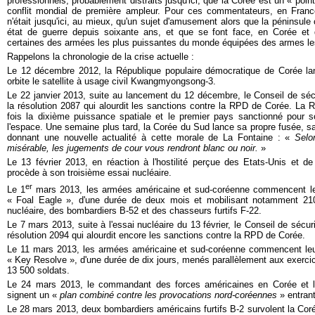
professionnels, probablement distraits jusqu'ici, que la Corée est un « poin
conflit mondial de première ampleur. Pour ces commentateurs, en Franc
n'était jusqu'ici, au mieux, qu'un sujet d'amusement alors que la péninsul
état de guerre depuis soixante ans, et que se font face, en Corée et
certaines des armées les plus puissantes du monde équipées des armes les
Rappelons la chronologie de la crise actuelle :
Le 12 décembre 2012, la République populaire démocratique de Corée la
orbite le satellite à usage civil Kwangmyongsong-3.
Le 22 janvier 2013, suite au lancement du 12 décembre, le Conseil de séc
la résolution 2087 qui alourdit les sanctions contre la RPD de Corée. La
fois la dixième puissance spatiale et le premier pays sanctionné pour 
l'espace. Une semaine plus tard, la Corée du Sud lance sa propre fusée, sa
donnant une nouvelle actualité à cette morale de La Fontaine : «
Selo
misérable, les jugements de cour vous rendront blanc ou noir.
»
Le 13 février 2013, en réaction à l'hostilité perçue des Etats-Unis et d
procède à son troisième essai nucléaire.
er
Le 1
mars 2013, les armées américaine et sud-coréenne commencent leu
« Foal Eagle », d'une durée de deux mois et mobilisant notamment 210
nucléaire, des bombardiers B-52 et des chasseurs furtifs F-22.
Le 7 mars 2013, suite à l'essai nucléaire du 13 février, le Conseil de sécu
résolution 2094 qui alourdit encore les sanctions contre la RPD de Corée.
Le 11 mars 2013, les armées américaine et sud-coréenne commencent leu
« Key Resolve », d'une durée de dix jours, menés parallèlement aux exercic
13 500 soldats.
Le 24 mars 2013, le commandant des forces américaines en Corée et le
signent un «
plan combiné contre les provocations nord-coréennes
» entran
Le 28 mars 2013, deux bombardiers américains furtifs B-2 survolent la Cor