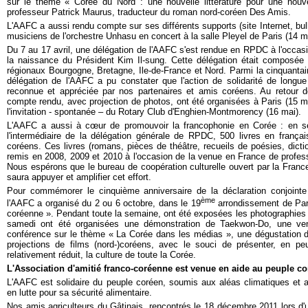
sur le thème « Corée du Nord : une nouvelle littérature pour une nouv
professeur Patrick Maurus, traducteur du roman nord-coréen Des Amis.
L'AAFC a aussi rendu compte sur ses différents supports (site Internet, bulle
musiciens de l'orchestre Unhasu en concert à la salle Pleyel de Paris (14 m
Du 7 au 17 avril, une délégation de l'AAFC s'est rendue en RPDC à l'occas
la naissance du Président Kim Il-sung. Cette délégation était composée
régionaux Bourgogne, Bretagne, Ile-de-France et Nord. Parmi la cinquantai
délégation de l'AAFC a pu constater que l'action de solidarité de longue
reconnue et appréciée par nos partenaires et amis coréens. Au retour 
compte rendu, avec projection de photos, ont été organisées à Paris (15 mai) 
l'invitation - spontanée – du Rotary Club d'Enghien-Montmorency (16 mai).
L'AAFC a aussi à cœur de promouvoir la francophonie en Corée : en s
l'intermédiaire de la délégation générale de RPDC, 500 livres en françai
coréens. Ces livres (romans, pièces de théâtre, recueils de poésies, dicti
remis en 2008, 2009 et 2010 à l'occasion de la venue en France de profes
Nous espérons que le bureau de coopération culturelle ouvert par la Fran
saura appuyer et amplifier cet effort.
Pour commémorer le cinquième anniversaire de la déclaration conjoint
ème
l'AAFC a organisé du 2 ou 6 octobre, dans le 19
arrondissement de Pari
coréenne ». Pendant toute la semaine, ont été exposées les photographies 
samedi ont été organisées une démonstration de Taekwon-Do, une ve
conférence sur le thème « La Corée dans les médias », une dégustation d
projections de films (nord-)coréens, avec le souci de présenter, en 
relativement réduit, la culture de toute la Corée.
L'Association d'amitié franco-coréenne est venue en aide au peuple c
L'AAFC est solidaire du peuple coréen, soumis aux aléas climatiques et a
en lutte pour sa sécurité alimentaire.
Nos amis agriculteurs du Gâtinais, rencontrés le 18 décembre 2011 lors d