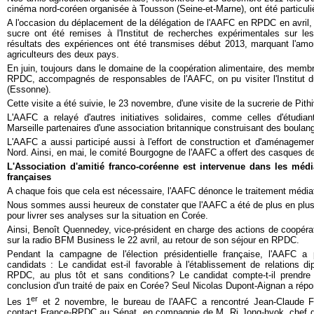
cinéma nord-coréen organisée à Tousson (Seine-et-Marne), ont été particuli
A l'occasion du déplacement de la délégation de l'AAFC en RPDC en avril
sucre ont été remises à l'Institut de recherches expérimentales sur 
résultats des expériences ont été transmises début 2013, marquant l'amor
agriculteurs des deux pays.
En juin, toujours dans le domaine de la coopération alimentaire, des membr
RPDC, accompagnés de responsables de l'AAFC, on pu visiter l'Institut du
(Essonne).
Cette visite a été suivie, le 23 novembre, d'une visite de la sucrerie de Pithi
L'AAFC a relayé d'autres initiatives solidaires, comme celles d'étud
Marseille partenaires d'une association britannique construisant des boulan
L'AAFC a aussi participé aussi à l'effort de construction et d'aménageme
Nord. Ainsi, en mai, le comité Bourgogne de l'AAFC a offert des casques de
L'Association d'amitié franco-coréenne est intervenue dans les médi
françaises
A chaque fois que cela est nécessaire, l'AAFC dénonce le traitement médiat
Nous sommes aussi heureux de constater que l'AAFC a été de plus en plus
pour livrer ses analyses sur la situation en Corée.
Ainsi, Benoît Quennedey, vice-président en charge des actions de coopérati
sur la radio BFM Business le 22 avril, au retour de son séjour en RPDC.
Pendant la campagne de l'élection présidentielle française, l'AAFC 
candidats : Le candidat est-il favorable à l'établissement de relations 
RPDC, au plus tôt et sans conditions? Le candidat compte-t-il prendre d
conclusion d'un traité de paix en Corée? Seul Nicolas Dupont-Aignan a rép
er
Les 1
et 2 novembre, le bureau de l'AAFC a rencontré Jean-Claude F
contact France-RPDC au Sénat, en compagnie de M. Ri Jong-hyok, chef d