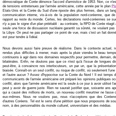
démocratique de Corée dénonce l'accord d'armistice de 1953. Non, ce n'est
de tensions entretenues par l'armée américaine, cette année par le plan
Pl
Etats-Unis et la Corée du Sud d'une riposte des plus fermes, dans un lan
communication interne, vis-à-vis de la population nord-coréenne, que d
rapport au reste du monde. Certes, les déclarations nord-coréennes se succ
n'y a pas le signe d'un plan préétabli : au contraire, la RPD de Corée réagi
seule une force de dissuasion nucléaire garantit sa sûreté, ne voulant pas c
la Libye. On peut ne pas partager ce point de vue, mais c'est un fait donné, et
est pour tendre à l'idéal.
Nous devons aussi faire preuve de réalisme. Dans le contexte actuel, n
rendus plus difficiles à mener, mais après la pluie viendra le beau tem
continuons à agir dans nos domaines respectifs pour permettre, demain, de 
bilatérales. Enfin, ne doutons pas que ce n'est qu'à l'issue de longues d
peut-être, à convaincre nos interlocuteurs, un par un, que la présentati
biaisée. Connaît-on un seul conflit, ou risque de conflit, où seulement l'une 
et l'autre aucun ? Assez d'hypocrise sur la Corée du Nord ! Il est temps d
communicants de l'armée américaine ont préparé les opinions publiques occ
conflit, alors que l'armée américaine est la seule à ce jour à avoir utilisé l'
peut y avoir de guerre juste. Rien ne saurait justifier que, soixante ans ap
qui a causé des millions de morts, un nouveau conflit meurtrier ne fasse
eux-mêmes. Nous ne voulons pas, nous n'acceptons que des Coréens
d'autres Coréens. Tel est le sens d'une pétition que nous proposons de so
nom, à des personnalités du monde culturel, universitaire et des médias.