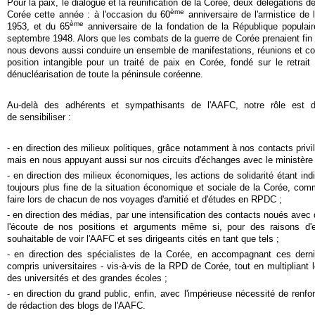
Pour la paix, le dialogue et la réunification de la Corée, deux délégations
ème
Corée cette année : à l'occasion du 60
anniversaire de l'armistice de l
ème
1953, et du 65
anniversaire de la fondation de la République populai
septembre 1948. Alors que les combats de la guerre de Corée prenaient fin 
nous devons aussi conduire un ensemble de manifestations, réunions et con
position intangible pour un traité de paix en Corée, fondé sur le retrai
dénucléarisation de toute la péninsule coréenne.
Au-delà des adhérents et sympathisants de l'AAFC, notre rôle est d
de sensibiliser :
- e
n direction des milieux politiques, grâce notamment à nos contacts priv
mais en nous appuyant aussi sur nos circuits d'échanges avec le ministère 
- en direction des milieux économiques, les actions de solidarité étant in
toujours plus fine de la situation économique et sociale de la Corée, co
faire lors de chacun de nos voyages d'amitié et d'études en RPDC ;
- en direction des médias, par une intensification des contacts noués avec de
l'écoute de nos positions et arguments même si, pour des raisons d'eff
souhaitable de voir l'AAFC et ses dirigeants cités en tant que tels ;
- en direction des spécialistes de la Corée, en accompagnant ces dern
compris universitaires - vis-à-vis de la RPD de Corée, tout en multipliant
des universités et des grandes écoles ;
- en direction du grand public, enfin, avec l'impérieuse nécessité de renfo
de rédaction des blogs de l'AAFC.