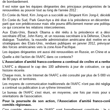
de bombardement.
Il est noter que les équipes dirigeantes des principaux protagonistes de l
renouvelées au pouvoir tout au long de l'année 2012 :
En Corée du Nord, Kim Jong-un a succédé au Dirigeant Kim Jong-il, décéd
En Corée du Sud, Park Geun-hye a été élue à la présidence en décembre
parti que son prédécesseur mais elle pourra difficilement mener une politiq
ce qui concerne les relations intercoréennes.
Aux Etats-Unis, Barack Obama a été réélu à la présidence et a dés
secrétaire d'Etat, John Kerry, et un nouveau secrétaire à la Défense, Chuc
dialogue. Toutefois, la nouvelle administration américaine doit mettre en 
stratégiques des Etats-Unis, rendues publiques en janvier 2012, prévoy
des forces américaines vers la zone Asie-Pacifique.
Les équipes dirigeantes ont aussi été renouvelées en Russie, en Chine et 
Quelle a été l'action de l'AAFC dans ce contexte?
L'Association d'amitié franco-coréenne a continué de croître et a renf
L'AAFC a dépassé le cap des 100 adhérents à jour de cotisation, ce qu
histoire récente.
Chaque mois, le site Internet de l'AAFC a été consulté par plus de 5 000 vis
de 80 pays et territoires.
Les moyens de communication traditionnels de l'AAFC n'ont pas été négligés
a continué sa publication à un rythme trimestriel.
Le bureau de l'AAFC s'est réuni, en moyenne, une fois par mois pour sui
orientations de l'association.
Pour la poursuite de son action, l'Association d'amitié franco-c
comités régionaux.
Cinq comités régionaux de l'AAFC sont formellement constitués : le co