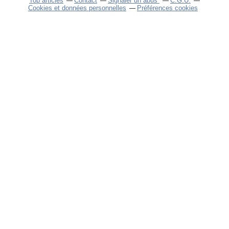
Top articles
Contact
Signaler un abus
C.G.U.
Cookies et données personnelles
Préférences cookies