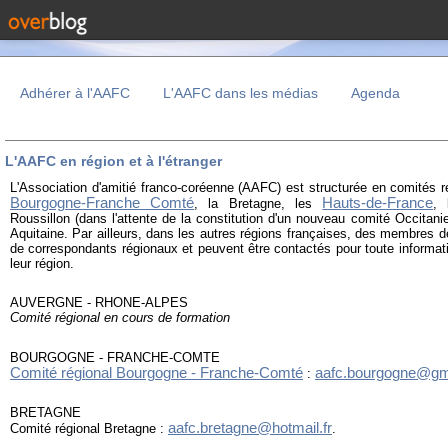
Adhérer à l'AAFC
L'AAFC dans les médias
Agenda
L'AAFC en région et à l'étranger
L'Association d'amitié franco-coréenne (AAFC) est structurée en comités r
Bourgogne-Franche Comté
Hauts-de-France
, la Bretagne,
les
,
Roussillon (dans l'attente de la constitution d'un nouveau comité Occitani
Aquitaine. Par ailleurs, dans les autres régions françaises, des membres d
de correspondants régionaux et peuvent être contactés pour toute informat
leur région.
AUVERGNE - RHONE-ALPES
Comité régional en cours de formation
BOURGOGNE - FRANCHE-COMTE
Comité régional Bourgogne - Franche-Comté
aafc.bourgogne@gm
:
BRETAGNE
aafc.bretagne@hotmail.fr
Comité régional Bretagne :
.