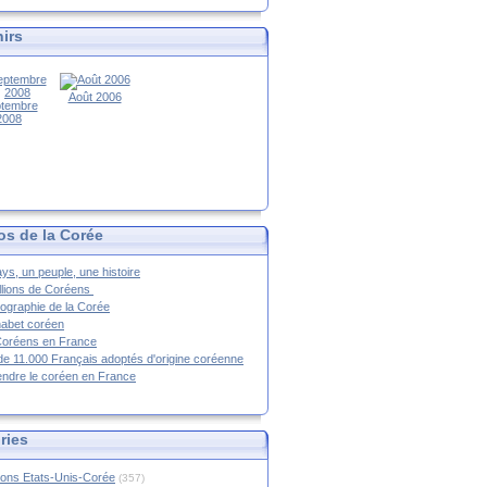
irs
Août 2006
tembre
2008
os de la Corée
ys, un peuple, une histoire
llions de Coréens
ographie de la Corée
habet coréen
Coréens en France
de 11.000 Français adoptés d'origine coréenne
ndre le coréen en France
ries
ions Etats-Unis-Corée
(357)