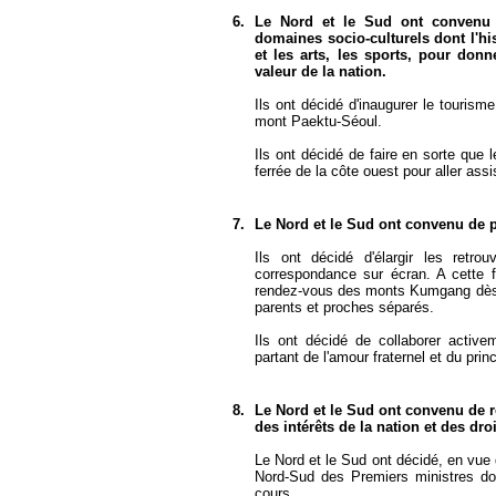
6.
Le Nord et le Sud ont convenu 
domaines socio-culturels dont l'his
et les arts, les sports, pour donn
valeur de la nation.
Ils ont décidé d'inaugurer le tourism
mont Paektu-Séoul.
Ils ont décidé de faire en sorte que 
ferrée de la côte ouest pour aller as
7.
Le Nord et le Sud ont convenu de 
Ils ont décidé d'élargir les retr
correspondance sur écran. A cette fin
rendez-vous des monts Kumgang dès qu
parents et proches séparés.
Ils ont décidé de collaborer activ
partant de l'amour fraternel et du prin
8.
Le Nord et le Sud ont convenu de re
des intérêts de la nation et des dro
Le Nord et le Sud ont décidé, en vue d
Nord-Sud des Premiers ministres do
cours.