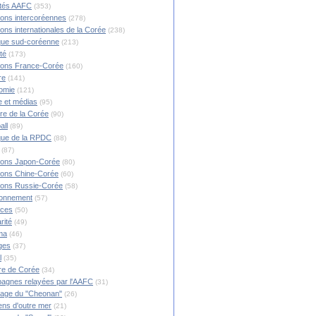
ités AAFC
(353)
ions intercoréennes
(278)
ions internationales de la Corée
(238)
ique sud-coréenne
(213)
té
(173)
ions France-Corée
(160)
re
(141)
omie
(121)
 et médias
(95)
ire de la Corée
(90)
all
(89)
ique de la RPDC
(88)
(87)
ions Japon-Corée
(80)
ions Chine-Corée
(60)
ions Russie-Corée
(58)
ronnement
(57)
nces
(50)
rité
(49)
ma
(46)
ges
(37)
l
(35)
re de Corée
(34)
agnes relayées par l'AAFC
(31)
rage du "Cheonan"
(26)
ns d'outre mer
(21)