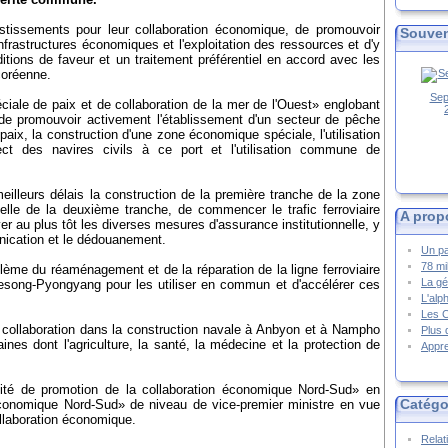
estissements pour leur collaboration économique, de promouvoir
Souven
frastructures économiques et l'exploitation des ressources et d'y
nditions de faveur et un traitement préférentiel en accord avec les
rcoréenne.
Sep
éciale de paix et de collaboration de la mer de l'Ouest» englobant
de promouvoir activement l'établissement d'un secteur de pêche
ix, la construction d'une zone économique spéciale, l'utilisation
ct des navires civils à ce port et l'utilisation commune de
eilleurs délais la construction de la première tranche de la zone
elle de la deuxième tranche, de commencer le trafic ferroviaire
A prop
 au plus tôt les diverses mesures d'assurance institutionnelle, y
unication et le dédouanement.
Un pa
78 mi
oblème du réaménagement et de la réparation de la ligne ferroviaire
La gé
aesong-Pyongyang pour les utiliser en commun et d'accélérer ces
L'alp
Les 
 collaboration dans la construction navale à Anbyon et à Nampho
Plus 
ines dont l'agriculture, la santé, la médecine et la protection de
Appre
omité de promotion de la collaboration économique Nord-Sud» en
Catégo
onomique Nord-Sud» de niveau de vice-premier ministre en vue
ollaboration économique.
Relat