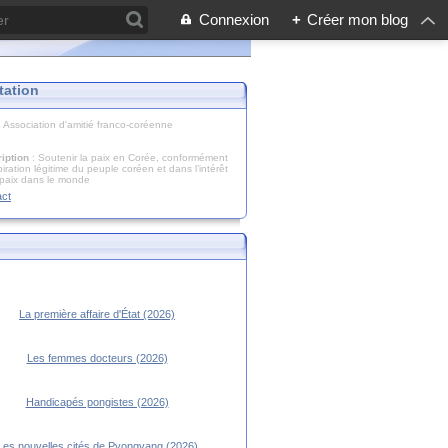
Connexion
+
Créer mon blog
tation
: Association d'amitié franco-coréenne
iption
: Soutenir la paix en Corée, conformément
piration légitime du peuple coréen et dans l’intérêt
 paix dans le monde
act
La première affaire d'État (2026)
Les femmes docteurs (2026)
Handicapés pongistes (2026)
Les nouvelles cités de Pyongyang (2026)