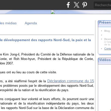
Présen
les médias
Agenda
Blog
Descr
le développement des rapports Nord-Sud, la paix et la
à l'as
de la
Cont
 Kim Jong-il, Président du Comité de la Défense nationale de la
Corée, et Roh Moo-hyun, Président de la République de Corée,
Vidéos
obre 2007.
ues ont eu lieu au cours de cette visite.
Déclaration commune du 15
s, a été réaffirmé l'esprit de la
 les problèmes posés par le développement des rapports Nord-Sud,
ospérité de la nation et la réunification du pays.
s conjuguent leur volonté et leurs efforts, ils pourront ouvrir une
nationale et de la réunification indépendante du pays, les deux
er les rapports Nord-Sud sur la base de la Déclaration commune du