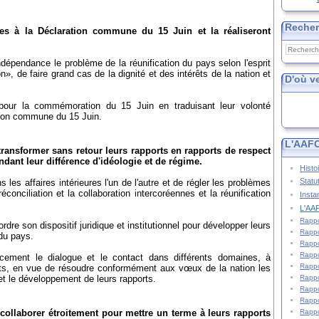
Reche
les à la Déclaration commune du 15 Juin et la réaliseront
ndépendance le problème de la réunification du pays selon l'esprit
n», de faire grand cas de la dignité et des intérêts de la nation et
D'où v
t pour la commémoration du 15 Juin en traduisant leur volonté
ation commune du 15 Juin.
L'AAFC
ransformer sans retour leurs rapports en rapports de respect
dant leur différence d'idéologie et de régime.
Histo
Statu
 les affaires intérieures l'un de l'autre et de régler les problèmes
conciliation et la collaboration intercoréennes et la réunification
Insta
L'AAF
Rappo
dre son dispositif juridique et institutionnel pour développer leurs
Rappo
 du pays.
Rappo
Rappo
acement le dialogue et le contact dans différents domaines, à
Rappo
s, en vue de résoudre conformément aux vœux de la nation les
Rappo
et le développement de leurs rapports.
Rappo
Rappo
Rappo
collaborer étroitement pour mettre un terme à leurs rapports