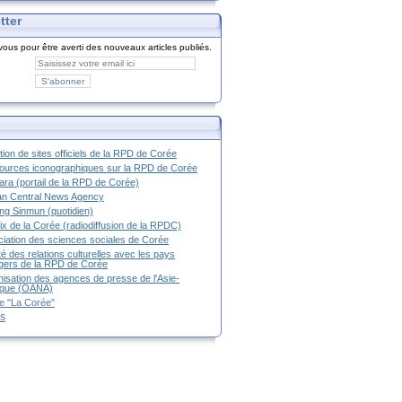
tter
ous pour être averti des nouveaux articles publiés.
tion de sites officiels de la RPD de Corée
urces iconographiques sur la RPD de Corée
ra (portail de la RPD de Corée)
an Central News Agency
g Sinmun (quotidien)
ix de la Corée (radiodiffusion de la RPDC)
iation des sciences sociales de Corée
é des relations culturelles avec les pays
g
ers de la RPD de Corée
isation des agences de presse de l'Asie-
ique (OANA)
e "La Corée"
es