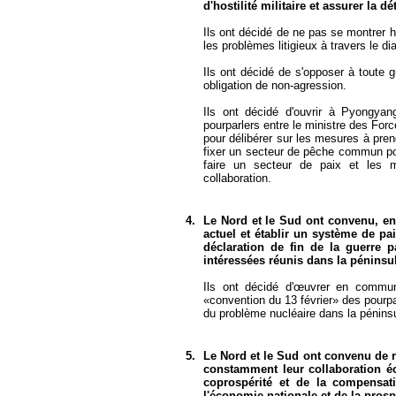
d'hostilité militaire et assurer la 
Ils ont décidé de ne pas se montrer hos
les problèmes litigieux à travers le d
Ils ont décidé de s'opposer à toute 
obligation de non-agression.
Ils ont décidé d'ouvrir à Pyongy
pourparlers entre le ministre des For
pour délibérer sur les mesures à prend
fixer un secteur de pêche commun pour
faire un secteur de paix et les m
collaboration.
4.
Le Nord et le Sud ont convenu, en 
actuel et établir un système de p
déclaration de fin de la guerre p
intéressées réunis dans la péninsu
Ils ont décidé d'œuvrer en commu
«convention du 13 février» des pourpa
du problème nucléaire dans la pénins
5.
Le Nord et le Sud ont convenu de r
constamment leur collaboration é
coprospérité et de la compensat
l'économie nationale et de la pro