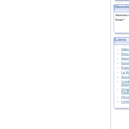
Newsle
Abonnez-v
Email
Liens
Sélec
Resso
Naena
Kore
Rodon
La Vo
Assoc
Comit
étran
Organ
Pacif
Revu
Livr