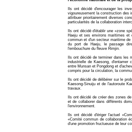
Ils ont décidé d'encourager les inv
vigoureusement la construction des in
attribuer prioritairement diverses co
particularités de la collaboration inte
Ils ont décidé d'établir une «zone sp
Haeju et ses environs maritimes et 
commun et d'un secteur maritime de pa
du port de Haeju, le passage dire
l'embouchure du fleuve Rimjin.
Ils ont décidé de terminer dans les m
industrielle de Kaesong, d'entamer c
entre Munsan et Pongdong et d'achever
compris pour la circulation, la comm
Ils ont décidé de délibérer sur le pr
Kaesong-Sinuiju et de l'autoroute K
travaux.
Ils ont décidé de créer des zones de
et de collaborer dans différents doma
l'environnement.
Ils ont décidé d'ériger l'actuel «C
«Comité commun de collaboration éc
d'une promotion fructueuse de leur c