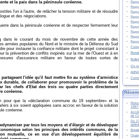
détente et la paix dans la péninsule coréenne.
Rappo
Rappo
tiles l'un à l'autre, de relâcher la tension militaire et de résoudre
Rappo
ialogue et des négociations.
Rappo
Rappo
guerre dans la péninsule coréenne et de respecter fermement leur
Rappo
Rappo
Rappo
ang dans le courant du mois de novembre de cette année des
Rappo
ces armées populaires du Nord et le ministre de la Défense du Sud
Coopé
re pour instaurer la confiance militaire dont le projet consistant à
Rende
 la prévention de conflits inopinés sur la mer de l'Ouest et à en
esures d'assurance militaire en faveur de toutes sortes de
Bulle
On pa
Adhé
partageant l'idée qu'il faut mettre fin au système d'armistice
Cont
aix durable, de collaborer pour promouvoir le problème de la
ar les chefs d'Etat des trois ou quatre parties directement
le coréenne.
Récem
n pour que la «déclaration commune du 19 septembre» et la
Retou
rlers à six soient appliquées sans accroc en faveur de la solution
1987
ule coréenne.
Accél
de C
Du 27
edynamiser par tous les moyens et d'élargir et de développer
défin
conomique selon les principes des intérêts communs, de la
Brigi
ion mutuelle, ce en vue d'un développement équilibré de
Quand
spérité commune.