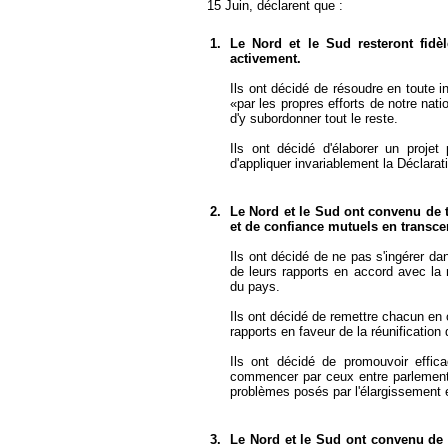
15 Juin, déclarent que :
1.
Le Nord et le Sud resteront fidè
activement.
Ils ont décidé de résoudre en toute i
«par les propres efforts de notre natio
d'y subordonner tout le reste.
Ils ont décidé d'élaborer un proje
d'appliquer invariablement la Déclar
2.
Le Nord et le Sud ont convenu de t
et de confiance mutuels en transcen
Ils ont décidé de ne pas s'ingérer dans
de leurs rapports en accord avec la ré
du pays.
Ils ont décidé de remettre chacun en or
rapports en faveur de la réunification
Ils ont décidé de promouvoir effic
commencer par ceux entre parlement
problèmes posés par l'élargissement 
3.
Le Nord et le Sud ont convenu de 