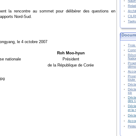
Naufr
Relat
mment la rencontre au sommet pour délibérer des questions en
Archi
CIL
rapports Nord-Sud.
Taek
Docume
ongyang, le 4 octobre 2007
Trois 
Commu
Roh Moo-hyun
Résol
Natio
se nationale
Président
Proje
de la République de Corée
démoc
Accor
Progr
toute 
Décla
Décla
six
Décla
des r
Décla
et la
Décl
Accor
Pétit