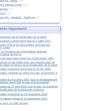
age du "Sewol"
(20)
ions Afrique-Corée
(18)
tecture
(17)
RECO
(12)
won-Do - Hapkido - Taekkyon
(12)
nts importants
principes de la réunification de la patrie
niqué conjoint Nord-Sud du 4 juillet 1972
ution 3390 B de l'Assemblée générale des
ns Unies
t de fondation de la République fédérale
ratique du Koryo
d de base intercoréen du 13 décembre 1991
amme en dix points pour une grande union de
la nation en faveur de la réunification de la patrie
ration commune Nord-Sud du 15 juin 2000
ration conjointe du 4ème tour des Pourparlers à
ration du 4 octobre 2007 pour le développement
apports Nord-Sud, la paix et la prospérité
ration du 27 avril 2018 pour la paix, la prospérité
 réunification de la péninsule coréenne
aration commune du 19 septembre 2018
d militaire global du 19 septembre 2018
ion pour un traité de paix