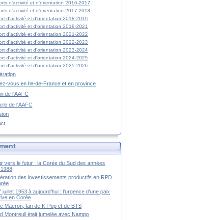
rts d'activité et d'orientation 2016-2017
rts d'activité et d'orientation 2017-2018
rt d'activité et d'orientation 2018-2019
rt d'activité et d'orientation 2019-2021
rt d'activité et d'orientation 2021-2022
rt d'activité et d'orientation 2022-2023
rt d'activité et d'orientation 2023-2024
rt d'activité et d'orientation 2024-2025
rt d'activité et d'orientation 2025-2026
ration
z-vous en Ile-de-France et en province
tin de l'AAFC
rle de l'AAFC
sion
act
ment
r vers le futur : la Corée du Sud des années
-1988
ération des investissements productifs en RPD
orée
 juillet 1953 à aujourd’hui : l’urgence d’une paix
itive en Corée
tte Macron, fan de K-Pop et de BTS
 Montreuil était jumelée avec Nampo