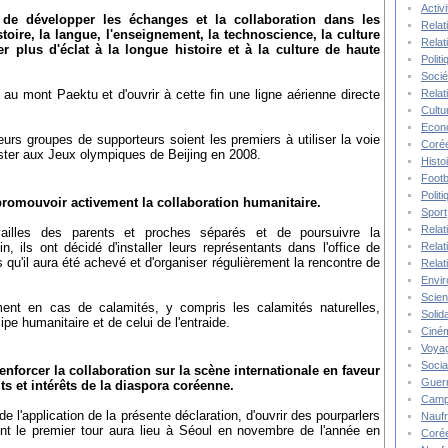
Activ
de développer les échanges et la collaboration dans les
Relat
toire, la langue, l'enseignement, la technoscience, la culture
Relat
er plus d'éclat à la longue histoire et à la culture de haute
Polit
Socié
Relat
e au mont Paektu et d'ouvrir à cette fin une ligne aérienne directe
Cultu
Econ
leurs groupes de supporteurs soient les premiers à utiliser la voie
Corée
sister aux Jeux olympiques de Beijing en 2008.
Histo
Footb
Polit
promouvoir activement la collaboration humanitaire.
Sport
Relat
ouvailles des parents et proches séparés et de poursuivre la
Relat
, ils ont décidé d'installer leurs représentants dans l'office de
'il aura été achevé et d'organiser régulièrement la rencontre de
Relat
Envi
Scie
ement en cas de calamités, y compris les calamités naturelles,
Solida
cipe humanitaire et de celui de l'entraide.
Ciné
Voya
Socia
nforcer la collaboration sur la scène internationale en faveur
Guer
its et intérêts de la diaspora coréenne.
Camp
e l'application de la présente déclaration, d'ouvrir des pourparlers
Nauf
nt le premier tour aura lieu à Séoul en novembre de l'année en
Corée