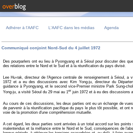
Adhérer à l'AAFC
L'AAFC dans les médias
Agenda
Communiqué conjoint Nord-Sud du 4 juillet 1972
Des pourparlers ont eu lieu à Pyongyang et à Séoul pour discuter des quest
des relations entre le Nord et le Sud et à la réunification du pays divisé.
Lee Hu-rak, directeur de l'Agence centrale de renseignement à Séoul, a 
1972 et a eu des discussions avec Kim Yong-ju, directeur du Départeme
guidance à Pyongyang, et le second vice-Premier ministre Park Sung-chol,
er
Yong-ju, a visité Séoul du 29 mai au 1
juin 1972 et à eu des discussions a
Au cours de ces discussions, les deux parties ont eu un échange de vue
de parvenir à la réunification pacifique du pays le plus tôt possible, et ont
voie de la promotion d'une compréhension mutuelle.
A cet égard, les deux parties sont arrivées à un total accord sur les points 
malentendus et la méfiance entre le Nord et le Sud, conséquences de l'ab
longue période, à atténuer les tensions exacerbées et, au-delà, à faire avanc