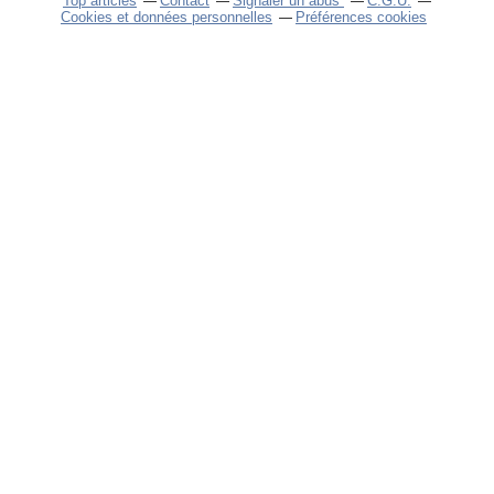
Top articles
Contact
Signaler un abus
C.G.U.
Cookies et données personnelles
Préférences cookies