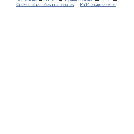
Top articles
Contact
Signaler un abus
C.G.U.
Cookies et données personnelles
Préférences cookies