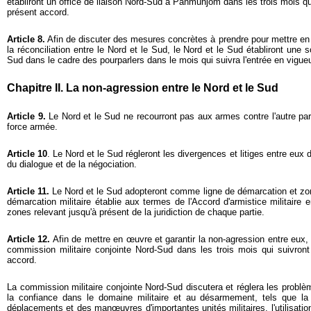
établiront un office de liaison Nord-Sud à Panmunjom dans les trois mois qui
présent accord.
Article 8.
Afin de discuter des mesures concrètes à prendre pour mettre en 
la réconciliation entre le Nord et le Sud, le Nord et le Sud établiront une
Sud dans le cadre des pourparlers dans le mois qui suivra l'entrée en vigue
Chapitre II. La non-agression entre le Nord et le Sud
Article 9.
Le Nord et le Sud ne recourront pas aux armes contre l'autre partie
force armée.
Article 10
. Le Nord et le Sud régleront les divergences et litiges entre eux 
du dialogue et de la négociation.
Article 11.
Le Nord et le Sud adopteront comme ligne de démarcation et zon
démarcation militaire établie aux termes de l'Accord d'armistice militaire e
zones relevant jusqu'à présent de la juridiction de chaque partie.
Article 12.
Afin de mettre en œuvre et garantir la non-agression entre eux, 
commission militaire conjointe Nord-Sud dans les trois mois qui suivront
accord.
La commission militaire conjointe Nord-Sud discutera et réglera les problèm
la confiance dans le domaine militaire et au désarmement, tels que la n
déplacements et des manœuvres d'importantes unités militaires, l'utilisatio