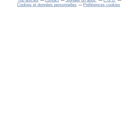
Top articles
Contact
Signaler un abus
C.G.U.
Cookies et données personnelles
Préférences cookies