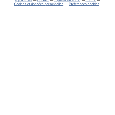
Top articles
Contact
Signaler un abus
C.G.U.
Cookies et données personnelles
Préférences cookies