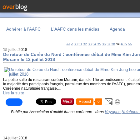
Adhérer à l'AAFC
L'AAFC dans les médias
Agenda
10
20
50
60
70
80
90
100
200
<<
<
30
31
32
33
34
35
36
37
38
40
>
>>
39
15 juillet 2018
De retour de Corée du Nord : conférence-débat de Mme Kim Jun
Morann le 12 juillet 2018
La petite salle du restaurant coréen Morann, dans le 15e arrondissement, était ple
la majorité des participants français, parmi eux des membres de l'AAFC), pour
Coréenne naturalisée française,...
Lire la suite
Repost
0
Voyages
Relations
Publié par Association d'amitié franco-coréenne
-
dans
14 juillet 2018