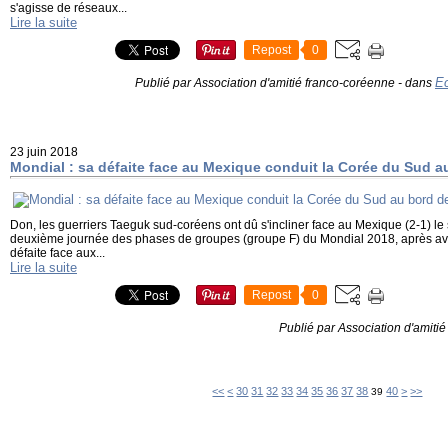
s'agisse de réseaux...
Lire la suite
Repost
0
E
Publié par Association d'amitié franco-coréenne
-
dans
23 juin 2018
Mondial : sa défaite face au Mexique conduit la Corée du Sud au
Don, les guerriers Taeguk sud-coréens ont dû s'incliner face au Mexique (2-1) le s
deuxième journée des phases de groupes (groupe F) du Mondial 2018, après avo
défaite face aux...
Lire la suite
Repost
0
Publié par Association d'amiti
10
20
50
60
70
80
90
100
200
<<
<
30
31
32
33
34
35
36
37
38
40
>
>>
39