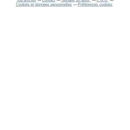
Top articles
Contact
Signaler un abus
C.G.U.
Cookies et données personnelles
Préférences cookies