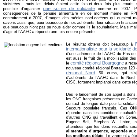
sinistrées : mais les délais étaient cette fois-ci deux fois plus courts e
une soirée de solidarité
possible d’organiser
comme en 2007. Par
conséquences de la pénurie alimentaire en ce moment même en RPD 
contrairement à 2007, d’images des médias nord-coréens qui auraient mob
savons aussi que, pour beaucoup de nos adhérents, leur situation financière
que beaucoup n’ont pas pu nous aider comme ils le souhaitaient. Mais malgr
d’agir et l’AAFC a répondu une fois encore présente.
Le résultat obtenu doit beaucoup à
internationaliste pour la solidarité 
d’une adhérente de l’AAFC du Pas-de-C
est aussi le fruit de la mobilisation d
comité régional Bourgogne
le
a recue
nouveau comité régional Bretagne 120 e
régional Nord
50 euros, qui s’ajo
d’adhérents de l’AAFC dans le Nord 
CISC, fortement implanté dans cette rég
Dès le lancement de son appel à dons,
les ONG françaises présentes en Corée,
contact de longue date pour la solidar
Secours populaire français. Ces O
répondre dans les conditions souhaité
d’autres ONG qui travaillent en Corée
Eugene Bell, Stephen W. Linton, n
attendues que les dons recueillis ser
alimentaire d’urgence, apportée au
les meilleurs délais
. Le virement a ét