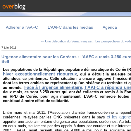
Adhérer à l'AAFC
L'AAFC dans les médias
Agenda
<< Une délégation du Sénat français...
Les perspectives du volle
7 juin 2011
Urgence alimentaire pour les Coréens : l’AAFC a remis 3.250 eu
Bell
Les populations de la République populaire démocratique de Corée (R
hiver exceptionnellement rigoureux
, qui a détruit la majeure pa
attendues ce printemps. Cette situation a encore aggravé l’insécuri
dont les terres arables ne représentent qu’un sixième du territoire et q
Face à l’urgence alimentaire, l’AAFC a répondu une
au monde.
deux mois, ce sont 3.250 euros qui ont été collectés et remis à la Fo
en RPD de Corée, pour agir maintenant. L’AAFC remercie toutes 
contribué à notre effort de solidarité.
Entre mars et mai 2011, l’Association d’amitié franco-coréenne a répondu
et les agen
coréennes, relayées par les ONG présentes dans le pays
apporter une aide alimentaire d’urgence aux populations coréennes. Au total
en deux mois, seulement par des appels à dons par courrier et sur Interne
2007, l’AAFC avait recueilli plus de 9.000 euros pour la solidarité a