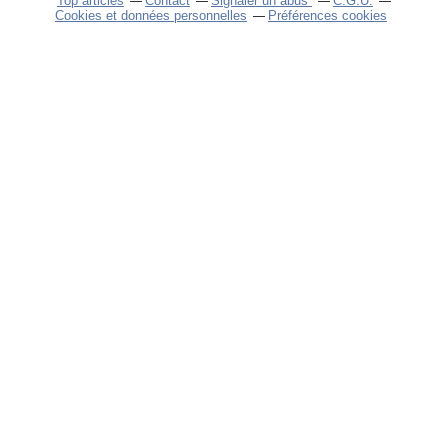
Top articles
Contact
Signaler un abus
C.G.U.
Cookies et données personnelles
Préférences cookies