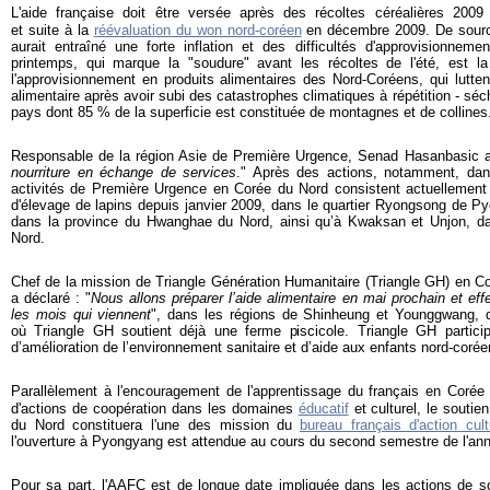
L'aide française doit être versée après des récoltes céréalières 2009
et suite à la
réévaluation du won nord-coréen
en décembre 2009. De sourc
aurait entraîné une forte inflation et des difficultés d'approvisionnem
printemps, qui marque la "soudure" avant les récoltes de l'été, est la
l'approvisionnement en produits alimentaires des Nord-Coréens, qui luttent
alimentaire après avoir subi des catastrophes climatiques à répétition - sé
pays dont 85 % de la superficie est constituée de montagnes et de collines
Responsable de la région Asie de Première Urgence, Senad Hasanbasic a 
nourriture en échange de services
." Après des actions, notamment, dan
activités de Première Urgence en Corée du Nord consistent actuellement
d'élevage de lapins depuis janvier 2009, dans le quartier Ryongsong de P
dans la province du Hwanghae du Nord, ainsi qu’à Kwaksan et Unjon, d
Nord.
Chef de la mission de Triangle Génération Humanitaire (Triangle GH) en C
a déclaré : "
Nous allons préparer l’aide alimentaire en mai prochain et eff
les mois qui viennent
", dans les régions de Shinheung et Younggwang, 
où Triangle GH soutient déjà une ferme piscicole. Triangle GH particip
d’amélioration de l’environnement sanitaire et d’aide aux enfants nord-corée
Parallèlement à l'encouragement de l'apprentissage du français en Corée 
d'actions de coopération dans les domaines
éducatif
et
culturel, le souti
du Nord constituera l'une des mission du
bureau français d'action cul
l'ouverture à Pyongyang est attendue au cours du second semestre de l'a
Pour sa part, l'AAFC est de longue date impliquée dans les actions de so