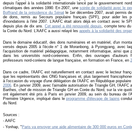
depuis l'appel à la solidarité internationale lancé par le gouvernement no
climatiques des années 1990. En 2007, une
soirée de solidarité avec le p
Boffrand de la présidence du Sénat
le 1er décembre 2007, avait permis de 
de dons, remis au Secours populaire français (SPF), pour aider les p
d'inondations à l'été 2007. L'AAFC était alors déjà en contact avec le S
depuis plus de dix ans.
Cet appel a été renouvelé depuis
, compte tenu du d
la Corée du Nord. L'AAFC a aussi relayé les
appels à la solidarité des organ
Dans le domaine éducatif, des dons numéraires et en matériel, d'un montan
versés depuis 2005 à l'école n° 1 de Moranbong, à Pyongyang, avec laq
l'acquisition de matériel pédagogique, notamment informatique, ainsi que p
dans les universités nord-coréennes. Enfin, des ouvrages d'auteurs 
professeurs nord-coréens de langue française, en formation en France, en
Dans ce cadre, l'AAFC est naturellement en contact avec le lecteur franç
que les représentants des ONG françaises et, plus largement francophone
à l'occasion du voyage d'une délégation de l'AAFC en République populair
2006
. En janvier 2009, avec l'aimable autorisation de Triangle GH, l'AAFC a
Barthes, chef de mission de Triangle GH en Corée du Nord, sur la vie quo
ont également été pris à Paris en janvier 2009, au sein du bureau de 
Première Urgence, impliqué dans le
programme d'élevage de lapins
condui
du Nord.
Sources :
- AAFC
- Yonhap, "
Paris va envoyer une aide alimentaire de 300 000 euros en Coré