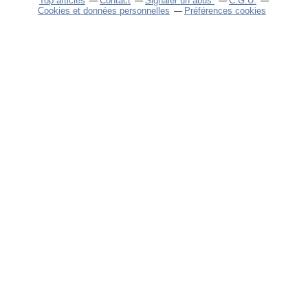
Top articles
Contact
Signaler un abus
C.G.U.
Cookies et données personnelles
Préférences cookies