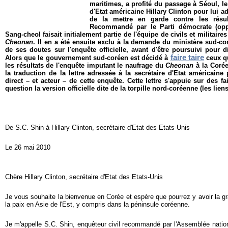
maritimes, a profité du passage à Séoul, le
d'Etat américaine Hillary Clinton pour lui ad
de la mettre en garde contre les résulta
Recommandé par le Parti démocrate (opp
Sang-cheol faisait initialement partie de l'équipe de civils et militair
Cheonan
. Il en a été ensuite exclu à la demande du ministère sud-co
de ses doutes sur l'enquête officielle, avant d'être poursuivi pour 
faire taire
Alors que le gouvernement sud-coréen est décidé à
ceux qu
les résultats de l'enquête imputant le naufrage du
Cheonan
à la Coré
la traduction de la lettre adressée à la secrétaire d'Etat américain
direct – et acteur – de cette enquête. Cette lettre
s'appuie sur des fa
question la version officielle dite de la torpille nord-coréenne (les lien
De S.C. Shin à Hillary Clinton, secrétaire d'Etat des Etats-Unis
Le 26 mai 2010
Chère Hillary Clinton, secrétaire d'Etat des Etats-Unis
Je vous souhaite la bienvenue en Corée et espère que pourrez y avoir la gr
la paix en Asie de l'Est, y compris dans la péninsule coréenne.
Je m'appelle S.C. Shin, enquêteur civil recommandé par l'Assemblée natio