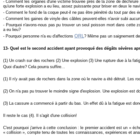
- Comment les organes d'une victime trouvée près de la zone de déchirure pe
qu'une forte explosion a eu lieu, assez puissante pour briser en deux le nav
- Comment le fond de la coque peut-il ne pas être pénétré du tout par des éc
- Comment les gaines de vinyle des câbles peuvent-elles n'avoir subi au
- Pourquoi n'avons-nous pas pu trouver un seul poisson mort dans cette zo
a eu lieu?
ORL
- Pourquoi personne n'a eu d'affections
? Même pas un saignement de
13- Quel est le second accident ayant provoqué des dégâts sévères a
(1) Un crash sur des rochers (2) Une explosion (3) Une rupture due à la fatig
Quoi d'autre? Cela pourra suffire...
(1) Il n'y avait pas de rochers dans la zone où le navire a été détruit. Les 
(2) On n'a pas pu trouver le moindre signe d'explosion. Une explosion est d
(3) La cassure a commencé à partir du bas. Un effet dû à la fatigue est don
Il reste le cas (4). Il s'agit d'une collision!
C'est pourquoi j'arrive à cette conclusion : le premier accident est un « é
« collision », compte tenu de toutes les connaissances, expériences et ana