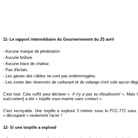
11- Le rapport intermédiaire du Gourvernement du 25 avril
- Aucune marque de pénétration.
- Aucune brûlure
.
- Aucune trace de chaleur.
- Pas d'éclats
.
- Les gaines des câbles ne sont pas endommagées.
- Les zones des réservoirs de carburant et de vidange n'ont subi aucun dég
C'est tout. Cela suffit pour déclarer «
Il n'y a pas eu d'explosion!
». Mais 
sud-coréen] a été «
torpille sous-marine sans contact
».
C'est incroyable. Une torpille a explosé 3 mètres sous le PCC-772 san
« découpant » seulement l'acier !
12- Si une torpille a explosé