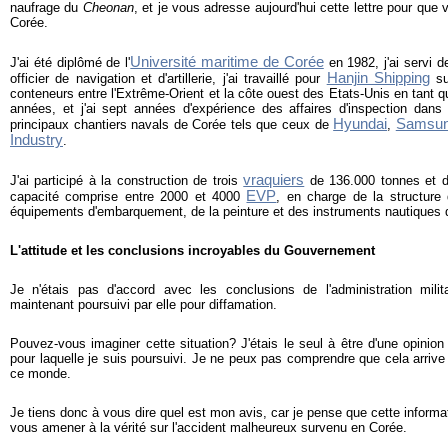
naufrage du
Cheonan
, et je vous adresse aujourd'hui cette lettre pour que 
Corée.
Université maritime de Corée
J'ai été diplômé de l'
en 1982, j'ai servi
Hanjin Shipping
officier de navigation et d'artillerie, j'ai travaillé pour
su
conteneurs entre l'Extrême-Orient et la côte ouest des Etats-Unis en tant 
années, et j'ai sept années d'expérience des affaires d'inspection dans 
Hyundai
Samsu
principaux chantiers navals de Corée tels que ceux de
,
Industry
.
vraquiers
J'ai participé à la construction de trois
de 136.000 tonnes et 
EVP
capacité comprise entre 2000 et 4000
, en charge de la structure
équipements d'embarquement, de la peinture et des instruments nautiques 
L'attitude et les conclusions incroyables du Gouvernement
Je n'étais pas d'accord avec les conclusions de l'administration milit
maintenant poursuivi par elle pour diffamation.
Pouvez-vous imaginer cette situation?
J'étais le seul à être d'une opinion
pour laquelle je suis poursuivi. Je ne peux pas comprendre que cela arri
ce monde.
Je tiens donc à vous dire quel est mon avis, car je pense que cette informati
vous amener à la vérité sur l'accident malheureux survenu en Corée.