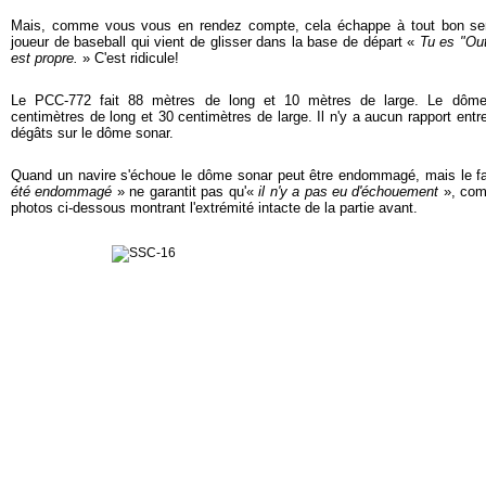
Mais, comme vous vous en rendez compte, cela échappe à tout bon sen
joueur de baseball qui vient de glisser dans la base de départ «
Tu es "Ou
est propre.
» C'est ridicule!
Le PCC-772 fait 88 mètres de long et 10 mètres de large. Le dôm
centimètres de long et 30 centimètres de large. Il n'y a aucun rapport ent
dégâts sur le dôme sonar.
Quand un navire s'échoue le dôme sonar peut être endommagé, mais le fa
été endommagé
» ne garantit pas qu'«
il n'y a pas eu d'échouement
», com
photos ci-dessous montrant l'extrémité intacte de la partie avant.