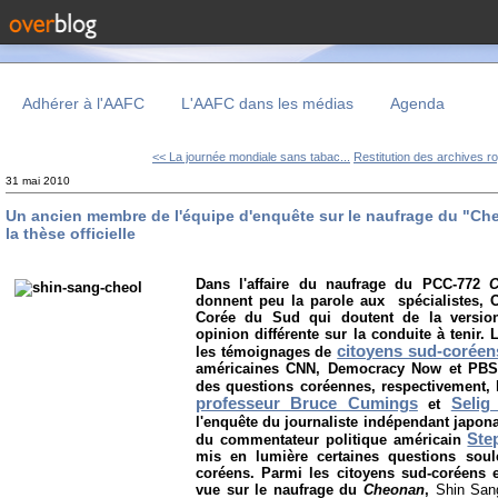
Adhérer à l'AAFC
L'AAFC dans les médias
Agenda
<< La journée mondiale sans tabac...
Restitution des archives ro
31 mai 2010
Un ancien membre de l'équipe d'enquête sur le naufrage du "Ch
la thèse officielle
Dans l'affaire du naufrage du PCC-772
C
donnent peu la parole aux spécialistes, 
Corée du Sud qui doutent de la version
opinion différente sur la conduite à tenir.
citoyens sud-coréen
les témoignages de
américaines CNN, Democracy Now et PBS o
des questions coréennes, respectivement,
professeur Bruce Cumings
Selig
et
l'enquête du journaliste indépendant japon
Ste
du commentateur politique américain
mis en lumière certaines questions soul
coréens. Parmi les citoyens sud-coréens 
vue sur le naufrage du
Cheonan
,
Shin Sang