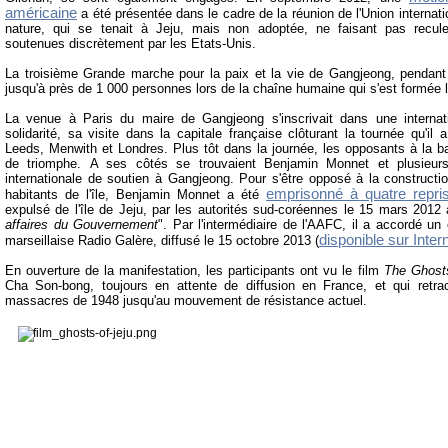
américaine
a été présentée dans le cadre de la réunion de l'Union internati
nature, qui se tenait à Jeju, mais non adoptée, ne faisant pas recule
soutenues discrètement par les Etats-Unis.
La troisième Grande marche pour la paix et la vie de Gangjeong, pendant 
jusqu'à près de 1 000 personnes lors de la chaîne humaine qui s'est formée l
La venue à Paris du maire de Gangjeong s'inscrivait dans une interna
solidarité, sa visite dans la capitale française clôturant la tournée qu'il 
Leeds, Menwith et Londres. Plus tôt dans la journée, les opposants à la bas
de triomphe. A ses côtés se trouvaient Benjamin Monnet et plusieur
internationale de soutien à Gangjeong. Pour s'être opposé à la constructi
emprisonné à quatre repri
habitants de l'île, Benjamin Monnet a été
expulsé de l'île de Jeju, par les autorités sud-coréennes le 15 mars 2012 
affaires du Gouvernement
". Par l'intermédiaire de l'AAFC, il a accordé un 
disponible sur Inter
marseillais
e Radio Galère
, diffusé le 15 octobre 2013 (
En ouverture de la manifestation, les participants ont vu le film
The Ghosts
Cha Son-bong, toujours en attente de diffusion en France, et qui retrace 
massacres de 1948 jusqu'au mouvement de résistance actuel.