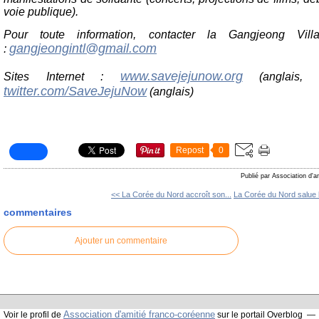
voie publique).
Pour toute information, contacter la Gangjeong Vill
gangjeongintl@gmail.com
:
www.savejejunow.org
Sites Internet :
(anglais, c
twitter.com/SaveJejuNow
(anglais)
Repost
0
Publié par Association d'a
<< La Corée du Nord accroît son...
La Corée du Nord salue l
commentaires
Ajouter un commentaire
Association d'amitié franco-coréenne
Voir le profil de
sur le portail Overblog