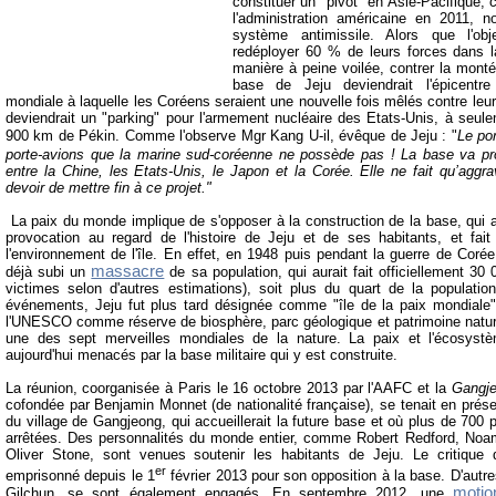
constituer un "pivot" en Asie-Pacifique, 
l'administration américaine en 2011, 
système antimissile. Alors que l'ob
redéployer 60 % de leurs forces dans l
manière à peine voilée, contrer la mont
base de Jeju deviendrait l'épicentre
mondiale à laquelle les Coréens seraient une nouvelle fois mêlés contre leu
deviendrait un "parking" pour l'armement nucléaire des Etats-Unis, à seu
900 km de Pékin. Comme l'observe
Mgr
Kang U-il, évêque de Jeju :
"
Le por
porte-avions que la marine sud-coréenne ne possède pas ! La base va pr
entre la Chine, les Etats-Unis, le Japon et la Corée. Elle ne fait qu’aggrav
devoir de mettre fin à ce projet."
La paix du monde implique de s'opposer à la construction de la base, qui
provocation au regard de l'histoire de Jeju et de ses habitants, et fa
l'environnement de l'île. En effet, en
1948 puis pendant la guerre de Corée (
massacre
déjà subi un
de sa population, qui aurait fait officiellement 30
victimes selon d'autres estimations), soit plus du quart de la populati
événements, Jeju fut plus tard désignée comme "île de la paix mondiale"
l'UNESCO comme réserve de biosphère, parc géologique et patrimoine natu
une des sept merveilles mondiales de la nature. La paix et l'écosyst
aujourd'hui menacés par la base militaire qui y est construite.
La réunion, coorganisée à Paris le 16 octobre 2013 par l'AAFC et la
Gangje
cofondée par Benjamin Monnet (de nationalité française), se tenait en pré
du village de Gangjeong, qui accueillerait la future base et où plus de 700 
arrêtées. Des personnalités du monde entier, comme Robert Redford, Noa
Oliver Stone, sont venues soutenir les habitants de Jeju. Le critiqu
er
emprisonné depuis le 1
février 2013 pour son opposition à la base. D'aut
motio
Gilchun, se sont également engagés. En septembre 2012, une