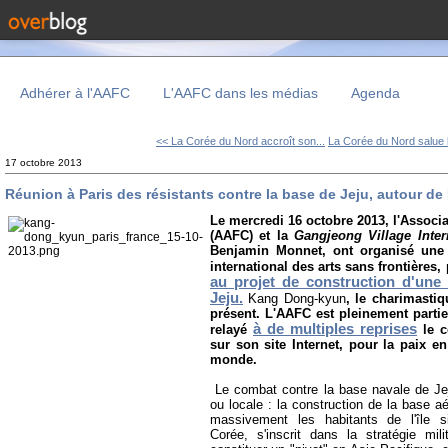
Adhérer à l'AAFC
L'AAFC dans les médias
Agenda
<< La Corée du Nord accroît son...
La Corée du Nord salue l
17 octobre 2013
Réunion à Paris des résistants contre la base de Jeju, autour 
Le mercredi 16 octobre 2013, l'Associ
(AAFC) et la
Gangjeong Village Inte
Benjamin Monnet, ont organisé une 
international des arts sans frontières,
au projet de construction d'une 
Jeju.
Kang Dong-kyun
, le charimasti
présent. L'AAFC est pleinement parti
à de multiples reprises
relayé
le c
sur son site Internet, pour la paix e
monde.
Le combat contre la base navale de Jej
ou locale : la construction de la base a
massivement les habitants de l'île 
Corée, s'inscrit dans la stratégie mil