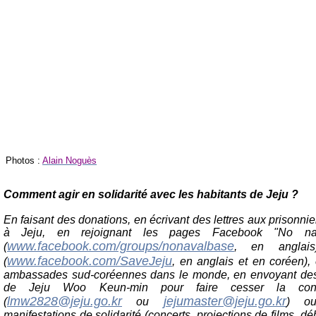
Photos :
Alain Noguès
Comment agir en solidarité avec les habitants de Jeju ?
En faisant des donations, en écrivant des lettres aux prisonn
à Jeju, en rejoignant les pages Facebook "No n
www.facebook.com/groups/nonavalbase
(
, en anglai
www.facebook.com/SaveJeju
(
, en anglais et en coréen),
ambassades sud-coréennes dans le monde, en envoyant des
de Jeju Woo Keun-min pour faire cesser la cons
lmw2828@jeju.go.kr
jejumaster@jeju.go.kr
(
ou
) ou
manifestations de solidarité (concerts, projections de films, dé