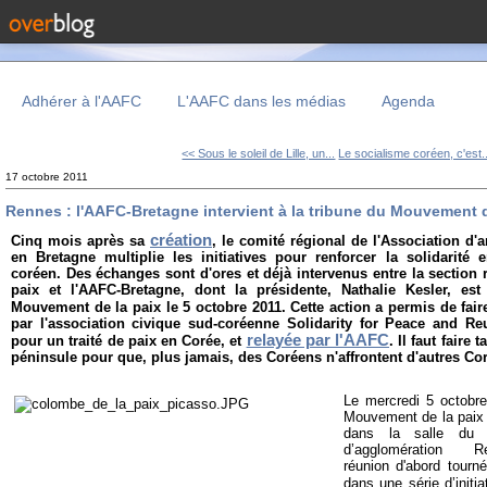
Adhérer à l'AAFC
L'AAFC dans les médias
Agenda
<< Sous le soleil de Lille, un...
Le socialisme coréen, c'est.
17 octobre 2011
Rennes : l'AAFC-Bretagne intervient à la tribune du Mouvement d
création
Cinq mois après sa
, le comité régional de l'Association d'
en Bretagne multiplie les initiatives pour renforcer la solidarité 
coréen. Des échanges sont d'ores et déjà intervenus entre la sectio
paix et l'AAFC-Bretagne, dont la présidente, Nathalie Kesler, es
Mouvement de la paix le 5 octobre 2011. Cette action a permis de fair
par l'association civique sud-coréenne Solidarity for Peace and Re
relayée par l'AAFC
pour un traité de paix en Corée, et
. Il faut faire
péninsule pour que, plus jamais, des Coréens n'affrontent d'autres Co
Le mercredi 5 octobre
Mouvement de la paix 
dans la salle du 
d’agglomération 
réunion d'abord tourné
dans une série d’initi