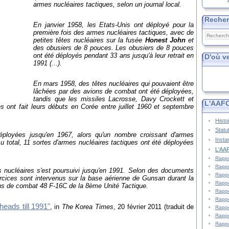
armes nucléaires tactiques, selon un journal local.
Reche
En janvier 1958, les Etats-Unis ont déployé pour la
première fois des armes nucléaires tactiques, avec de
petites têtes nucléaires sur la fusée
Honest John
et
des obusiers de 8 pouces. Les obusiers de 8 pouces
ont été déployés pendant 33 ans jusqu'à leur retrait en
D'où v
1991 (...).
En mars 1958, des têtes nucléaires qui pouvaient être
lâchées par des avions de combat ont été déployées,
tandis que les missiles Lacrosse, Davy Crockett et
L'AAFC
s ont fait leurs débuts en Corée entre juillet 1960 et septembre
Histo
Statu
éployées jusqu'en 1967, alors qu'un nombre croissant d'armes
Insta
 Au total, 11 sortes d'armes nucléaires tactiques ont été déployées
L'AAF
Rappo
Rappo
tes nucléaires s'est poursuivi jusqu'en 1991. Selon des documents
Rappo
ercices sont intervenus sur la base aérienne de Gunsan durant la
Rappo
ons de combat 48 F-16C de la 8ème Unité Tactique.
Rappo
Rappo
eads till 1991"
, in
The Korea Times
, 20 février 2011 (traduit de
Rappo
Rappo
Rappo