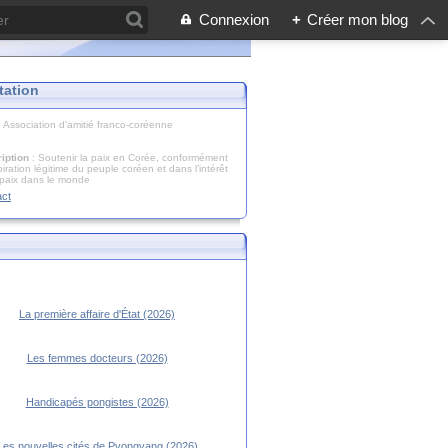
Connexion
+
Créer mon blog
tation
: Association d'amitié franco-coréenne
iption
: Soutenir la paix en Corée, conformément
piration légitime du peuple coréen et dans l’intérêt
 paix dans le monde
act
La première affaire d'État (2026)
Les femmes docteurs (2026)
Handicapés pongistes (2026)
Les nouvelles cités de Pyongyang (2026)