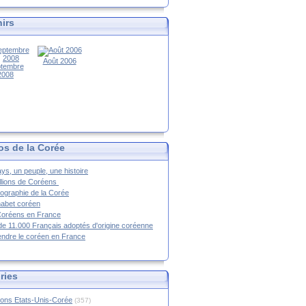
irs
Août 2006
tembre
2008
os de la Corée
ys, un peuple, une histoire
llions de Coréens
ographie de la Corée
habet coréen
Coréens en France
de 11.000 Français adoptés d'origine coréenne
ndre le coréen en France
ries
ions Etats-Unis-Corée
(357)