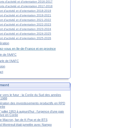
rts d'activité et d'orientation 2016-2017
rts d'activité et d'orientation 2017-2018
rt d'activité et d'orientation 2018-2019
rt d'activité et d'orientation 2019-2021
rt d'activité et d'orientation 2021-2022
rt d'activité et d'orientation 2022-2023
rt d'activité et d'orientation 2023-2024
rt d'activité et d'orientation 2024-2025
rt d'activité et d'orientation 2025-2026
ration
z-vous en Ile-de-France et en province
tin de l'AAFC
rle de l'AAFC
sion
act
ment
r vers le futur : la Corée du Sud des années
-1988
ération des investissements productifs en RPD
orée
 juillet 1953 à aujourd’hui : l’urgence d’une paix
itive en Corée
tte Macron, fan de K-Pop et de BTS
 Montreuil était jumelée avec Nampo