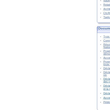
Naufr
Relat
Archi
CIL
Taek
Docume
Trois 
Commu
Résol
Natio
Proje
démoc
Accor
Progr
toute 
Décla
Décla
six
Décla
des r
Décla
et la
Décl
Accor
Pétit