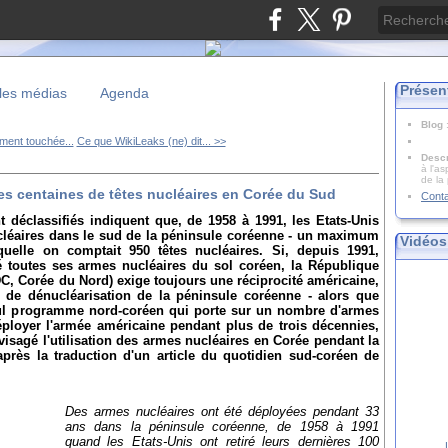
Présen
les médias
Agenda
Blog
ment touchée...
Ce que WikiLeaks (ne) dit... >>
Descr
à l'as
de la
es centaines de têtes nucléaires en Corée du Sud
Cont
éclassifiés indiquent que, de 1958 à 1991, les Etats-Unis
ucléaires dans le sud de la péninsule coréenne - un maximum
Vidéos
quelle on comptait 950 têtes nucléaires. Si, depuis 1991,
ré toutes ses armes nucléaires du sol coréen, la République
, Corée du Nord) exige toujours une réciprocité américaine,
s de dénucléarisation de la péninsule coréenne - alors que
seul programme nord-coréen qui porte sur un nombre d'armes
déployer l'armée américaine pendant plus de trois décennies,
isagé l'utilisation des armes nucléaires en Corée pendant la
après la traduction d'un article du quotidien sud-coréen de
Des armes nucléaires ont été déployées pendant 33
ans dans la péninsule coréenne, de 1958 à 1991
quand les Etats-Unis ont retiré leurs dernières 100