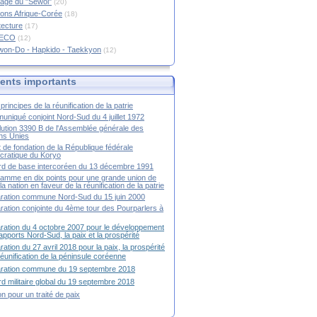
age du "Sewol"
(20)
ions Afrique-Corée
(18)
tecture
(17)
RECO
(12)
won-Do - Hapkido - Taekkyon
(12)
nts importants
principes de la réunification de la patrie
niqué conjoint Nord-Sud du 4 juillet 1972
ution 3390 B de l'Assemblée générale des
ns Unies
t de fondation de la République fédérale
ratique du Koryo
d de base intercoréen du 13 décembre 1991
amme en dix points pour une grande union de
la nation en faveur de la réunification de la patrie
ration commune Nord-Sud du 15 juin 2000
ration conjointe du 4ème tour des Pourparlers à
ration du 4 octobre 2007 pour le développement
apports Nord-Sud, la paix et la prospérité
ration du 27 avril 2018 pour la paix, la prospérité
 réunification de la péninsule coréenne
aration commune du 19 septembre 2018
d militaire global du 19 septembre 2018
ion pour un traité de paix