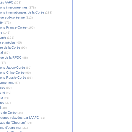
ités AAFC
(353)
ions intercoréennes
(278)
ions internationales de la Corée
(238)
ique sud-coréenne
(213)
té
(173)
ions France-Corée
(160)
re
(141)
omie
(121)
 et médias
(95)
ire de la Corée
(90)
all
(89)
ique de la RPDC
(88)
(87)
ions Japon-Corée
(80)
ions Chine-Corée
(60)
ions Russie-Corée
(58)
ronnement
(57)
nces
(50)
rité
(49)
ma
(46)
ges
(37)
l
(35)
re de Corée
(34)
agnes relayées par l'AAFC
(31)
rage du "Cheonan"
(26)
ns d'outre mer
(21)