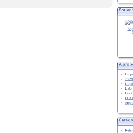
Souven
Sep
A prop
Un pa
78 mi
La gé
L'alp
Les 
Plus 
Appre
Catégo
Relat