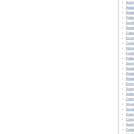
Activ
Relat
Relat
Polit
Socié
Relat
Cultu
Econ
Corée
Histo
Footb
Polit
Sport
Relat
Relat
Relat
Envi
Scie
Solida
Ciné
Voya
Socia
Guer
Camp
Nauf
Corée