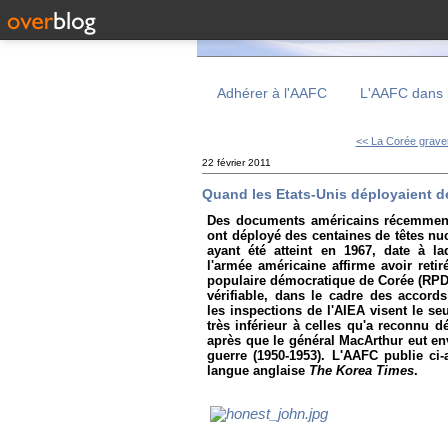
Adhérer à l'AAFC
L'AAFC dans 
<< La Corée grave
22 février 2011
Quand les Etats-Unis déployaient d
Des documents américains récemment d
ont déployé des centaines de têtes n
ayant été atteint en 1967, date à la
l'armée américaine affirme avoir reti
populaire démocratique de Corée (RPDC
vérifiable, dans le cadre des accord
les inspections de l'AIEA visent le 
très inférieur à celles qu'a reconnu 
après que le général MacArthur eut env
guerre (1950-1953). L'AAFC publie ci-
langue anglaise
The Korea Times
.