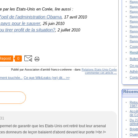
Rappo
Rappo
e par les Etats-Unis en Corée, lire aussi :
Rappo
l'oeil de l'administration Obama
Rappo
, 17 avril 2010
Rappo
 pays pour le sauver
, 25 juin 2010
Rappo
ou tirer profit de la situation?
,
2 juillet 2010
Rappo
Rappo
Rappo
Coopé
Rende
Repost
0
Bulle
On pa
Publié par Association d'amitié franco-coréenne
-
dans
Relations Etats-Unis-Corée
Adhé
commenter cet article
…
Cont
ment touchée...
Ce que WikiLeaks (ne) dit... >>
Récem
Retou
1987
Accél
de C
:31
Du 27
défin
e permet de garantir que les Etats-Unis ont retiré tout leur arsenal
Brigi
es donneurs de leçon balaient d'abord devant leur porte !<br />
Quand