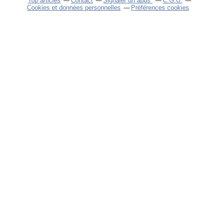
Top articles
Contact
Signaler un abus
C.G.U.
Cookies et données personnelles
Préférences cookies