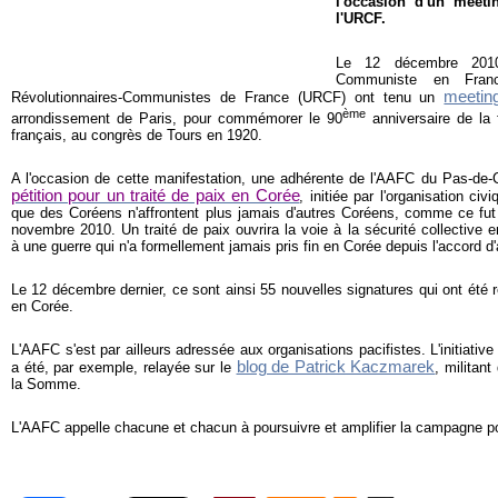
l'occasion d'un mee
l'URCF.
Le 12 décembre 2010
Communiste en Fran
meeti
Révolutionnaires-Communistes de France (URCF) ont tenu un
ème
arrondissement de Paris, pour commémorer le 90
anniversaire de la
français, au congrès de Tours en 1920.
A l'occasion de cette manifestation, une adhérente de l'AAFC du Pas-de-Cal
pétition pour un traité de paix en Corée
, initiée par l'organisation c
que des Coréens n'affrontent plus jamais d'autres Coréens, comme ce fu
novembre 2010. Un traité de paix ouvrira la voie à la sécurité collective 
à une guerre qui n'a formellement jamais pris fin en Corée depuis l'accord d
Le 12 décembre dernier, ce sont ainsi 55 nouvelles signatures qui ont été re
en Corée.
L'AAFC s'est par ailleurs adressée aux organisations pacifistes. L'initiative
blog de Patrick Kaczmarek
a été, par exemple, relayée sur le
, militan
la Somme.
L'AAFC appelle chacune et chacun à poursuivre et amplifier la campagne po