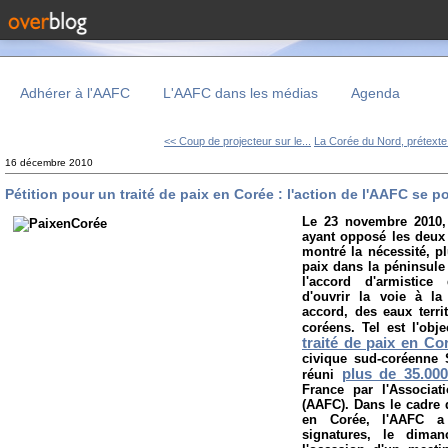
Adhérer à l'AAFC
L'AAFC dans les médias
Agenda
<< Coup de projecteur sur le...
La Corée du Nord, prétexte.
16 décembre 2010
Pétition pour un traité de paix en Corée : l'action de l'AAFC se p
Le 23 novembre 2010
ayant opposé les deux
montré la nécessité, pl
paix dans la péninsule
l'accord d'armistic
d'ouvrir la voie à l
accord, des eaux terri
coréens. Tel est l'obj
traité de paix en Co
civique sud-coréenne 
plus de 35.000
réuni
France par l'Associat
(AAFC). Dans le cadre
en Corée, l'AAFC a 
signatures, le dima