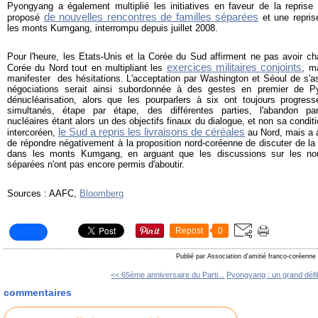
Pyongyang a également multiplié les initiatives en faveur de la reprise 
de nouvelles rencontres de familles séparées
proposé
et une repris
les monts Kumgang, interrompu depuis juillet 2008.
Pour l'heure, les Etats-Unis et la Corée du Sud affirment ne pas avoir ch
exercices militaires conjoints
Corée du Nord tout en multipliant les
, m
manifester des hésitations. L'acceptation par Washington et Séoul de s'a
négociations serait ainsi subordonnée à des gestes en premier de 
dénucléarisation, alors que les pourparlers à six ont toujours progress
simultanés, étape par étape, des différentes parties, l'abandon
nucléaires étant alors un des objectifs finaux du dialogue, et non sa condit
le Sud a repris les livraisons de céréales
intercoréen,
au Nord, mais a a
de répondre négativement à la proposition nord-coréenne de discuter de la 
dans les monts Kumgang, en arguant que les discussions sur les nouv
séparées n'ont pas encore permis d'aboutir.
Sources : AAFC,
Bloomberg
Repost
0
Publié par Association d'amitié franco-coréenne
<< 65ème anniversaire du Parti...
Pyongyang : un grand défil
commentaires