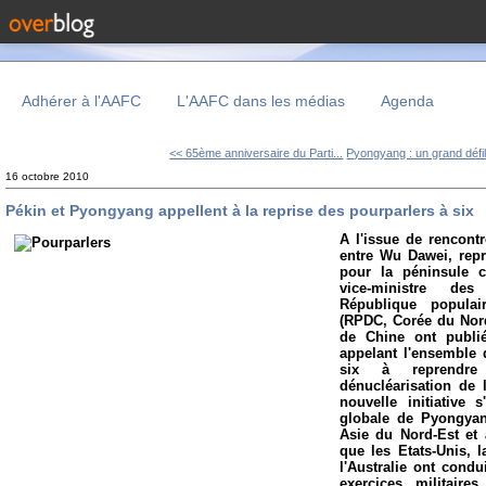
Adhérer à l'AAFC
L'AAFC dans les médias
Agenda
<< 65ème anniversaire du Parti...
Pyongyang : un grand défil
16 octobre 2010
Pékin et Pyongyang appellent à la reprise des pourparlers à six
A l'issue de rencont
entre Wu Dawei, repr
pour la péninsule 
vice-ministre des
République popula
(RPDC, Corée du Nord
de Chine ont publ
appelant l'ensemble 
six à reprendr
dénucléarisation de 
nouvelle initiative 
globale de Pyongyan
Asie du Nord-Est et 
que les Etats-Unis, 
l'Australie ont cond
exercices militaire