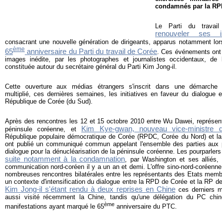
condamnés par la RP
Le Parti du travai
renouveler ses in
consacrant une nouvelle génération de dirigeants, apparus notamment lo
ème
65
anniversaire du Parti du travail de Corée
. Ces événements ont 
images inédite, par les photographes et journalistes occidentaux, de 
constituée autour du secrétaire général du Parti Kim Jong-il.
Cette ouverture aux médias étrangers s'inscrit dans une démarche
multiplié, ces dernières semaines, les initiatives en faveur du dialogue
République de Corée (du Sud).
Après des rencontres les 12 et 15 octobre 2010 entre Wu Dawei, représent
Kim Kye-gwan, nouveau vice-ministre d
péninsule coréenne, et
République populaire démocratique de Corée (RPDC, Corée du Nord) et la
ont publié un communiqué commun appelant l'ensemble des parties aux p
dialogue pour la dénucléarisation de la péninsule coréenne. Les pourparler
suite notamment à la condamnation
, par Washington et ses alliés, 
communication nord-coréen il y a un an et demi. L'offre sino-nord-coréenne
nombreuses rencontres bilatérales entre les représentants des Etats memb
un contexte d'intensification du dialogue entre la RPD de Corée et la RP de
Kim Jong-il s'étant rendu à deux reprises en Chine
ces derniers m
aussi visité récemment la Chine, tandis qu'une délégation du PC chin
ème
manifestations ayant marqué le 65
anniversaire du PTC.