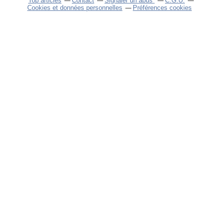
Top articles
Contact
Signaler un abus
C.G.U.
Cookies et données personnelles
Préférences cookies