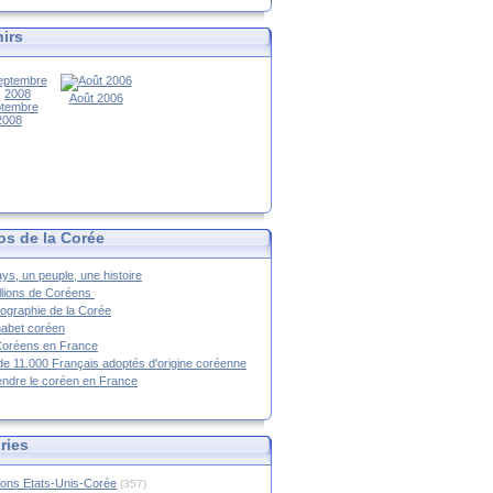
irs
Août 2006
tembre
2008
os de la Corée
ys, un peuple, une histoire
llions de Coréens
ographie de la Corée
habet coréen
Coréens en France
de 11.000 Français adoptés d'origine coréenne
ndre le coréen en France
ries
ions Etats-Unis-Corée
(357)