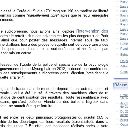
Rappo
Rappo
e
classé la Corée du Sud au 70
rang sur 196 en matière de liberté
Rappo
ésormais comme "
partiellement libre
" après que le recul enregistré
Rappo
au monde.
Rappo
Rappo
Rappo
l'intervention des
lle sud-coréenne, nous avions ainsi déploré
Rappo
obtenir le retrait - d'un des adversaires les plus dangereux de Park
Rappo
, ainsi que pour poster des messages Internet sous de faux
Coopé
ne d'ailleurs lieu à des procès lorsqu'elle sert de couverture à des
des personnes, fussent-elles sud-coréennes et ne résidant pas
Rende
s sont mis en cause.
Bulle
On pa
esseur de l'Ecole de la police et spécialiste de la psychologie
Adhé
le gouvernement Lee Myung-bak en 2012, a donné une conférence
Cont
ion des renseignements sud-coréens dans l'élection [présidentielle
cette affaire ?".
Récem
upçons de fraude dans le mode de dépouillement automatique - et
torale - qui a été utilisé, à travers des machines dites de tri
Retou
atique de centralisation des résultats. Toute ressemblance avec
1987
icaine, qui s'est jouée en Floride sur des bulletins litigieux dans
Accél
ats, ne saurait être que fortuite...
de C
Du 27
défin
art net entre les deux principaux protagonistes du scrutin (3,5 %
Brigi
bilité de les départager, car leurs résultats étaient situés dans la
Quand
rtis des urnes ? En effet, ces sondages réalisés après le vote