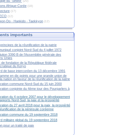
age du "Sewol"
(20)
ions Afrique-Corée
(18)
tecture
(17)
RECO
(12)
won-Do - Hapkido - Taekkyon
(12)
nts importants
principes de la réunification de la patrie
niqué conjoint Nord-Sud du 4 juillet 1972
ution 3390 B de l'Assemblée générale des
ns Unies
t de fondation de la République fédérale
ratique du Koryo
d de base intercoréen du 13 décembre 1991
amme en dix points pour une grande union de
la nation en faveur de la réunification de la patrie
ration commune Nord-Sud du 15 juin 2000
ration conjointe du 4ème tour des Pourparlers à
ration du 4 octobre 2007 pour le développement
apports Nord-Sud, la paix et la prospérité
ration du 27 avril 2018 pour la paix, la prospérité
 réunification de la péninsule coréenne
aration commune du 19 septembre 2018
d militaire global du 19 septembre 2018
ion pour un traité de paix