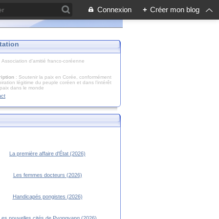
Connexion
+
Créer mon blog
tation
: Association d'amitié franco-coréenne
iption
: Soutenir la paix en Corée, conformément
piration légitime du peuple coréen et dans l’intérêt
 paix dans le monde
act
La première affaire d'État (2026)
Les femmes docteurs (2026)
Handicapés pongistes (2026)
Les nouvelles cités de Pyongyang (2026)