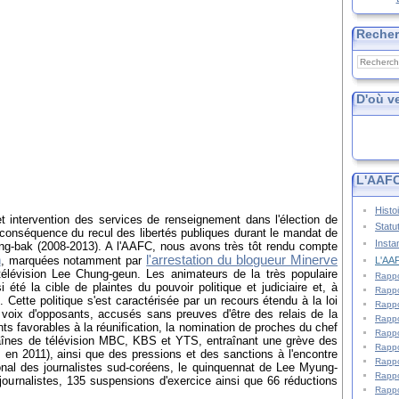
Reche
D'où v
L'AAFC
Histo
t intervention des services de renseignement dans l'élection de
Statu
onséquence du recul des libertés publiques durant le mandat de
Insta
g-bak (2008-2013). A l'AAFC, nous avons très tôt rendu compte
n
l'arrestation du blogueur Minerve
, marquées notamment par
L'AAF
élévision Lee Chung-geun. Les animateurs de la très populaire
Rappo
été la cible de plaintes du pouvoir politique et judiciaire et, à
Rappo
Cette politique s'est caractérisée par un recours étendu à la loi
Rappo
es voix d'opposants, accusés sans preuves d'être des relais de la
Rappo
nts favorables à la réunification, la nomination de proches du chef
Rappo
haînes de télévision MBC, KBS et YTS, entraînant une grève des
Rappo
en 2011), ainsi que des pressions et des sanctions à l'encontre
Rappo
ional des journalistes sud-coréens, le quinquennat de Lee Myung-
Rappo
journalistes, 135 suspensions d'exercice ainsi que 66 réductions
Rappo