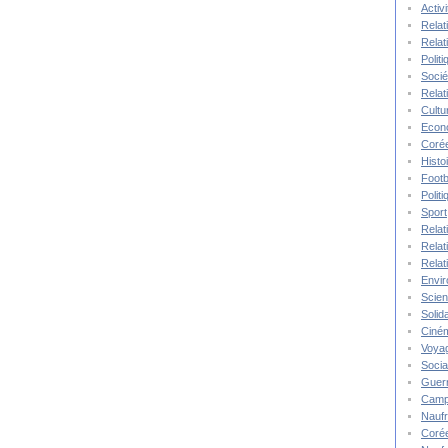
Activ
Relat
Relat
Polit
Socié
Relat
Cultu
Econ
Corée
Histo
Footb
Polit
Sport
Relat
Relat
Relat
Envi
Scie
Solida
Ciné
Voya
Socia
Guer
Camp
Nauf
Corée