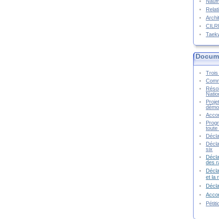
Naufr
Relat
Archi
CIL
Taek
Docume
Trois 
Commu
Résol
Natio
Proje
démoc
Accor
Progr
toute 
Décla
Décla
six
Décla
des r
Décla
et la
Décl
Accor
Pétit