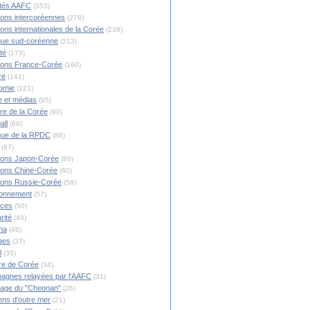
ités AAFC
(353)
ions intercoréennes
(278)
ions internationales de la Corée
(238)
ique sud-coréenne
(213)
té
(173)
ions France-Corée
(160)
re
(141)
omie
(121)
 et médias
(95)
ire de la Corée
(90)
all
(89)
ique de la RPDC
(88)
(87)
ions Japon-Corée
(80)
ions Chine-Corée
(60)
ions Russie-Corée
(58)
ronnement
(57)
nces
(50)
rité
(49)
ma
(46)
ges
(37)
l
(35)
re de Corée
(34)
agnes relayées par l'AAFC
(31)
rage du "Cheonan"
(26)
ns d'outre mer
(21)