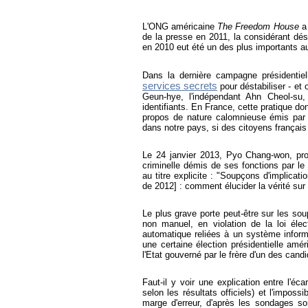
L'ONG américaine
The Freedom House
a 
de la presse en 2011, la considérant d
en 2010 eut été un des plus importants 
Dans la dernière campagne présidentie
services secrets
pour déstabiliser - et 
Geun-hye, l'indépendant Ahn Cheol-su
identifiants. En France, cette pratique don
propos de nature calomnieuse émis par 
dans notre pays, si des citoyens françai
Le 24 janvier 2013, Pyo Chang-won, prof
criminelle démis de ses fonctions par 
au titre explicite : "Soupçons d'implicat
de 2012] : comment élucider la vérité sur 
Le plus grave porte peut-être sur les so
non manuel, en violation de la loi élec
automatique reliées à un système inform
une certaine élection présidentielle amér
l'Etat gouverné par le frère d'un des candid
Faut-il y voir une explication entre l'éc
selon les résultats officiels) et l'impossi
marge d'erreur, d'après les sondages so