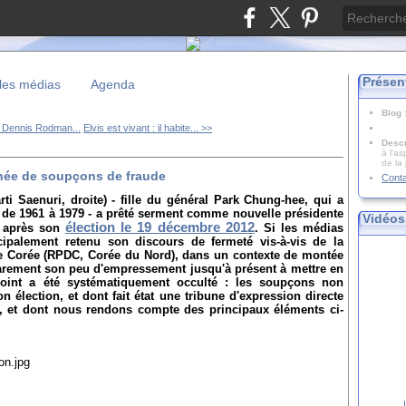
Présen
les médias
Agenda
Blog
 Dennis Rodman...
Elvis est vivant : il habite... >>
Descr
à l'as
de la
chée de soupçons de fraude
Cont
ti Saenuri, droite) - fille du général Park Chung-hee, qui a
 de 1961 à 1979 - a prêté serment comme nouvelle présidente
Vidéos
élection le 19 décembre 2012
, après son
. Si les médias
cipalement retenu son discours de fermeté vis-à-vis de la
e Corée (RPDC, Corée du Nord), dans un contexte de montée
rarement son peu d'empressement jusqu'à présent à mettre en
oint a été systématiquement occulté : les soupçons non
 élection, et dont fait état une tribune d'expression directe
, et dont nous rendons compte des principaux éléments ci-