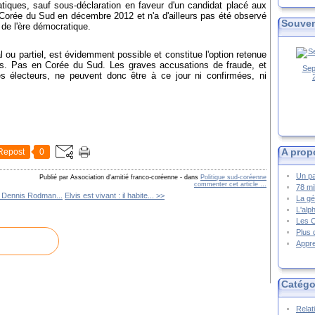
tiques, sauf sous-déclaration en faveur d'un candidat placé aux
a Corée du Sud en décembre 2012 et n'a d'ailleurs pas été observé
Souven
de l'ère démocratique.
 ou partiel, est évidemment possible et constitue l'option retenue
es. Pas en Corée du Sud. Les graves accusations de fraude, et
Sep
 électeurs, ne peuvent donc être à ce jour ni confirmées, ni
A prop
Repost
0
Un pa
Publié par Association d'amitié franco-coréenne
-
dans
Politique sud-coréenne
commenter cet article
…
78 mi
 Dennis Rodman...
Elvis est vivant : il habite... >>
La gé
L'alp
Les 
Plus 
Appre
Catégo
Relat