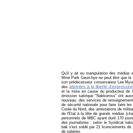
Qu'il y ait eu manipulation des médias e
Mme Park Geun-hye ne peut être que la c
son prédécesseur conservateur Lee Myun
atteintes à la liberté d'expressio
des
et la mise en cause du producteur de t
émission satirique "Nakkomsu" ont aussi 
nouveau, des services de renseignement. 
de sécurité nationale pour faire taire l
Corée du Nord, des arrestations de milita
de l'Etat à la tête de grands médias (c
personnels de MBC ayant duré 170 jours 
des journalistes : selon le Syndicat nat
bak s'est soldé par 21 licenciements de 
de salaires.