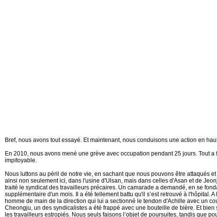
Bref, nous avons tout essayé. Et maintenant, nous conduisons une action en haut
En 2010, nous avons mené une grève avec occupation pendant 25 jours. Tout a f
impitoyable.
Nous luttons au péril de notre vie, en sachant que nous pouvons être attaqués et 
ainsi non seulement ici, dans l'usine d'Ulsan, mais dans celles d'Asan et de Jeo
traité le syndicat des travailleurs précaires. Un camarade a demandé, en se fonda
supplémentaire d'un mois. Il a été tellement battu qu'il s’est retrouvé à l'hôpital. A l'
homme de main de la direction qui lui a sectionné le tendon d'Achille avec un c
Cheongju, un des syndicalistes a été frappé avec une bouteille de bière. Et bien
les travailleurs estropiés. Nous seuls faisons l’objet de poursuites, tandis que p