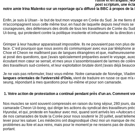
russe et en anglais. No
post scriptum, une écl
notre amie Irina Malenko sur un reportage qu'a diffusé la BBC à propos de la l
Enfin, je suis à Ulsan - le but de tout mon voyage en Corée du Sud. Je me tiens
m'accompagnent sous cette même tour, en haut de laquelle depuis neuf mois se
courageuses, des défenseurs des droits de tous les travailleurs de Corée du 
Ui-bong, qui protestent contre la politique insolente et inhumaine de la direction
Grimper à leur hauteur apparaissait impossible. Ils ne pouvaient pas non plus d
face. C’est pourquoi que nous avons dû communiquer avec eux par téléphone avec
Choe et Cheon ne maîtrisent pas de langues étrangères et que, malheureusement
ai posé des questions, que j'avais spécialement préparées avant le voyage, auxq
écoutant mon cœur se serrait, et mes yeux s’assombrissaient de larmes de colère, t
des travailleurs sud-coréens, et leur exploitation brutale dont j'avais déjà beauc
Je ne vais pas reformuler, lisez vous-même. Notre camarade de Norvège, Vladim
langues orientales de l’université d’Oslo,
vient de traduire en russe ce que m'
seung, répondant à mes questions pour lui-même et pour son camarade.
1.
Votre action de protestation a continué pendant près d'un an. Comment v
Nos muscles se sont souvent compressés en raison du long séjour, 280 jours, da
camarade Cheon Ui-bong, qui dirige les actions du syndicat des travailleurs pré
Hyundai, et qui, proteste en hauteur avec moi, quand sont arrivés les «Autocars 
de nos camarades de toute la Corée pour nous soutenir le 20 juillet, avait tellem
lever pour les saluer. Les médecins ont diagnostiqué chez moi un manque de m
problèmes au foie et aux reins, mais pour le moment je ne ressens pas de douleu
portant.