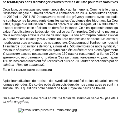
ne ferait-il pas sens d'envisager d'autres formes de lutte pour faire valoir vos
Cette lutte, ce n'est pas seulement nous deux qui la menons. Comme je le disais, 
l'utilisation illégale du travail précaire a commencé en 2004. Nous luttons depui
en 2010 et en 2011-2012 nous avons mené des grèves y compris avec occupat
le combat contre la compagnie dans les salles d'audience des tribunaux. La Co
luttes, a jugé que l'utilisation du travail précaire ici était illégale, et il a fallu at
d'appel confirme cette décision en dernière instance. Ce n'est que maintenant 
exiger l’application de la décision de justice par l'entreprise. Celle-ci ne met e
Nous avons déjà arrêté la chaîne de montage. За это вот фирма сейчас взыс
миллионов вон с нас и у 500 членов нашего профсоюза зарплатные счета а
профсоюза еще и имущество под арестом. C'est pourquoi l'entreprise nous infl
17 milliards 800 millions de wons, à nous et à 500 membres de notre syndicat, 
mis sous séquestre, la direction du syndicat a été arrêtée et ses biens égalemen
Ульсанском заводе незаконно уволено 160 наших товарищей, а более 700 
временного отстранения от работы
(без выплаты жалованья – прим. перев.
160 de nos camarades ont été licenciés et plus de 700 autres sanctionnés par 
salaires - Note du traducteur).
Если бы только такие репрессии
A plusieurs dizaines de reprises des syndicalistes ont été battus, et parfois enl
longues périodes. De colère et de désespoir, deux de nos camarades se sont immo
suicidé. Nous qualifions notre camarade Ryu Kihyok de héros de travail.
Un autre travailleur a été réduit en 2010 à tenter de s'immoler par le feu (il a été 
lui près du pylône).