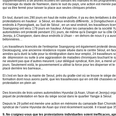
supplémentaires à de jeunes écoliers en utilisant les manuels et les programmes 
d’éclairage du stade de Namwon, dans le sud du pays, une action est menée par l
qui va être fermé pour laisser la place aux seules cliniques privées.
En tout, durant ces 290 jours en haut de notre pylône, il ya eu des tentatives à d
protestations en hauteur : à Séoul, en deux endroits différents ; à Dongducheon
endroits à Pyeongtaek, au Sud de Séoul ; en un seul endroit, les travailleurs lice
Ssangyong ont vécu 179 jours en hauteur. A Asan les camarades de la société Y
automobiles ont protesté pendant 151 jours, de même qu'à Dangjin sur la côte Ou
Jeonju, à Changwon, dans deux endroits à Ulsan – en dehors de nous il y a aussi
bétonnières…
Les travailleurs licenciés de l'entreprise Ssangyong ont également protesté dev
Deoksugung, une ancienne résidence royale située dans le centre Séoul, en face
années qu'a duré la lutte pour la réintégration dans leur emploi, 24 travailleurs so
de dépression ou suite à une aggravation de maladies chroniques touchant le s
ne veulent pas que d’autres meurent. Leur délégué syndical, Kim Jon, a mené u
jours. Seulement voilà, le gouvernement a utilisé la force pour les disperser et 
placé derrière les barreaux...
Et c'est en face de la mairie de Seoul, près du gratte-ciel où se trouve le siège 
formation dont nous avons parlé, que les travailleuses qui en ont été chassées o
protestation en plein air.
Des licenciès de trois usines automobiles Hyundai (à Asan, Ulsan et Jeonju) org
piquet de protestation en face du siège social dans le quartier Yangje à Séoul.
Depuis le 29 juillet est menée une action en mémoire du camarade Ban Chonsik, tr
syndical de l’usine Hyundai de Asan qui s'est récemment suicidé. Il n'avait que 3
9.
Ne craignez-vous que les protestations individuelles soient inefficaces, apr