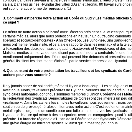
comptes bancaires servant à la paie des militants syndicaux arrêtés ont été mis 
saisis. Dans les usines Hyundai des villes d'Asan et Jeonju, 80 travailleurs ont ét
ont subi une autre forme de répression. (1)
3. Comment est perçue votre action en Corée du Sud ?
Les médias officiels 
ce sujet ?
Le début de notre action a coïncidé avec l'élection présidentielle, et c’est pourqu
certains médias, alors que nous protestions en hauteur. En outre, cinq candidats à
libéraux et sociaux-démocrates -
Ahn Cheol-soo
,
Lee Jung-hee, Sim Sang-jeong,
nous ont même rendu visite, et cela a été rapporté dans les journaux et à la télévis
à l'exception des deux journaux de gauche
Hankyoreh
et
Kyunghyang
et des méd
Mais les médias conservateurs ne disent pas ce qui nous a contraints à conduire u
mentionnent uniquement des détails qui peuvent être déformés et présentés sous
général ils citent les documents élaborés par le service de presse de Hyundai.
4. Que pensent de votre protestation les travailleurs et les syndicats de Cor
actions pour vous soutenir ?
Il n’y jamais assez de solidarité, même si il y en a beaucoup…Les collègues et mi
avec nous. Nous, travailleurs précaires de Hyundai, voulons une solidarité plus a
syndicales nationales, dont nous sommes membres (l’Union Coréenne des Métallu
la Fédération des Syndicats Démocratiques de Corée) ont des intérêts un peu différ
«réalisme ». Dans les ateliers les simples travailleurs nous soutiennent, mais p
soutien ou de grèves générales en lien avec notre action. C’est seulement main
métallurgistes organise un comité pour une lutte commune avec les syndicats de 
Hyundai et Kia, ce qui mène à des pourparlers avec ces compagnies quant à l'utili
précaire. La branche régionale d'Ulsan de la Fédération des Syndicats Démocra
une grève élargie de militants syndicaux, ainsi qu'un meeting pour nous.