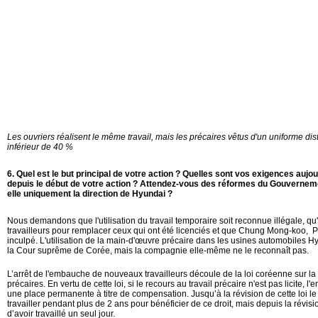
Les ouvriers réalisent le même travail, mais les précaires vêtus d'un uniforme dist
inférieur de 40 %
6. Quel est le but principal de votre action ?
Quelles sont vos exigences aujour
depuis le début de votre action ?
Attendez-vous des réformes du Gouvernemen
elle uniquement la direction de Hyundai ?
Nous demandons que l'utilisation du travail temporaire soit reconnue illégale, qu'
travailleurs pour remplacer ceux qui ont été licenciés et que Chung Mong-koo, P
inculpé. L'utilisation de la main-d'œuvre précaire dans les usines automobiles Hy
la Cour suprême de Corée, mais la compagnie elle-même ne le reconnaît pas.
L’arrêt de l'embauche de nouveaux travailleurs découle de la loi coréenne sur la 
précaires. En vertu de cette loi, si le recours au travail précaire n'est pas licite, l'e
une place permanente à titre de compensation. Jusqu’à la révision de cette loi le 
travailler pendant plus de 2 ans pour bénéficier de ce droit, mais depuis la révision
d’avoir travaillé un seul jour.