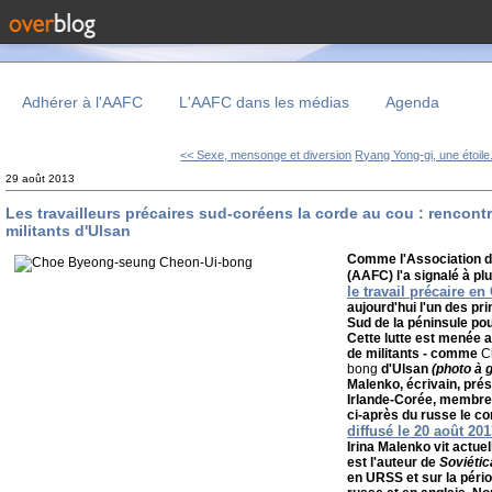
Adhérer à l'AAFC
L'AAFC dans les médias
Agenda
<< Sexe, mensonge et diversion
Ryang Yong-gi, une étoile.
29 août 2013
Les travailleurs précaires sud-coréens la corde au cou : rencont
militants d'Ulsan
Comme l'Association d
(AAFC) l'a signalé à pl
le travail précaire e
aujourd'hui l'un des p
Sud de la péninsule pour
Cette lutte est menée 
de militants - comme
Ch
bong
d'Ulsan
(photo à 
Malenko, écrivain, prés
Irlande-Corée, membre 
ci-après du russe le c
diffusé le 20 août 201
Irina Malenko vit actue
est l'auteur de
Soviétic
en URSS et sur la pério