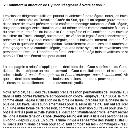
2
.
Comment
la direction de Hyundai réagit-elle à votre action ?
Les classes dirigeantes utilisent partout la violence à notre égard, nous, les trav
Corée. Le ministère du Travail de Corée du Sud, qui est un organe gouvernemental
d'une force de travail précaire sur la chaîne de montage automobile était illégale,
doigt pour corriger cette situation, que lui-même définit comme contraire à la loi
du procureur - en dépit du fait que la Cour suprême et le Comité pour les travail
ministère du Travail chargé, notamment, de vérifier la légalité des licenciements) ont
précaire ici chez Hyundai comme illégale, depuis trois ans "mènent une enquête"
soulever la question d’une inculpation. Naturellement ,durant ces trois années la 
témoignages sur sa conduite illégale, et quand notre syndicat de travailleurs préc
personne ne l'écoute. L'année dernière et cette année déjà trois travailleurs se s
alors ? L'Etat ne s’émeut pas pour autant.
La compagnie a refusé d'appliquer les décisions de la Cour suprême et du Comité 
d'abord, ils ont déposé un recours devant la Cour constitutionnelle, et maintena
administrative
(c'est-à-dire auprès de la Cour d'arbitrage - note du traducteur).
Ain
que les décisions rendues dans toutes ces actions juridiques peuvent prendre 
ils écrasent tranquillement notre mouvement syndical.
Notre syndicat, celui des travailleurs précaires (non permanents) de Hyundai aut
dans la lutte contre l’arbitraire et l'oppression contre l'employeur. En 2004, le mi
comme étant illégale l'utilisation de la force de travail précaire sur la chaîne d
plus de 160 travailleurs supplémentaires pour la seule usine d'Ulsan ont été licen
subi une autre forme de répression, comme la suspension du travail pour une dur
ont été arrêtés pour activité syndicale, deux sont maintenant officiellement recher
de ligne à haute tension -
Choe Byeong-seung est sur
la liste des personnes r
Ui-bong - depuis 2012). En outre la firme inflige à l’ensemble des syndicalistes 
milliards 800 millions de won pour soi-disant compenser les « dommages » résult