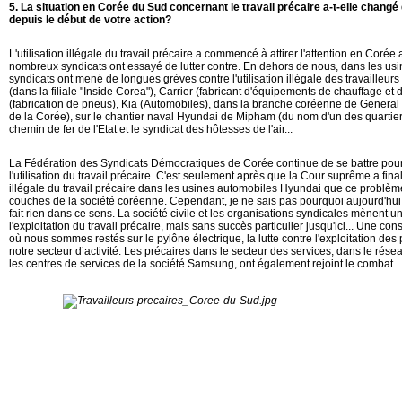
5.
La situation en Corée du Sud concernant le travail précaire a-t-elle changé
depuis le début de votre action?
L'utilisation illégale du travail précaire a commencé à attirer l'attention en Cor
nombreux syndicats ont essayé de lutter contre. En dehors de nous, dans les us
syndicats ont mené de longues grèves contre l'utilisation illégale des travaille
(dans la filiale "Inside Corea"), Carrier (fabricant d'équipements de chauffage et
(fabrication de pneus), Kia (Automobiles), dans la branche coréenne de Genera
de la Corée), sur le chantier naval Hyundai de Mipham (du nom d'un des quartier
chemin de fer de l'Etat et le syndicat des hôtesses de l'air...
La Fédération des Syndicats Démocratiques de Corée continue de se battre pour l'
l'utilisation du travail précaire. C'est seulement après que la Cour suprême a final
illégale du travail précaire dans les usines automobiles Hyundai que ce problème
couches de la société coréenne. Cependant, je ne sais pas pourquoi aujourd'hu
fait rien dans ce sens. La société civile et les organisations syndicales mènent
l'exploitation du travail précaire, mais sans succès particulier jusqu'ici... Une co
où nous sommes restés sur le pylône électrique, la lutte contre l'exploitation des 
notre secteur d’activité. Les précaires dans le secteur des services, dans le ré
les centres de services de la société Samsung, ont également rejoint le combat.