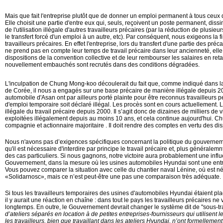
Mais que fait l'entreprise plutôt que de donner un emploi permanent à tous ceux q
Elle choisit une partie d'entre eux qui, seuls, reçoivent un poste permanent, dis
de l'utilisation illégale d'autres travailleurs précaires (par la réduction de plusie
le transfert forcé d'un emploi à un autre, etc). Par conséquent, nous exigeons l
travailleurs précaires. En effet l'entreprise, lors du transfert d'une partie des pr
ne prend pas en compte leur temps de travail précaire dans leur ancienneté, elle 
dispositions de la convention collective et de leur rembourser les salaires en reta
nouvellement embauchés sont recrutés dans des conditions dégradées.
L'inculpation de Chung Mong-koo découlerait du fait que, comme indiqué dans la
de Corée, il nous a engagés sur une base précaire de manière illégale depuis 2
automobile d'Asan ont par ailleurs porté plainte pour être reconnus travailleurs p
d'emploi temporaire soit déclaré illégal. Les procès sont en cours actuellement. La
illégale du travail précaire depuis 2000. Il s’agit donc de dizaines de milliers de v
exploitées illégalement depuis au moins 10 ans, et cela continue aujourd'hui. C
compagnie et actionnaire majoritaire . Il doit rendre des comptes en vertu des d
Nous n'avons pas d’exigences spécifiques concernant la politique du gouverne
qu'il est nécessaire d'interdire par principe le travail précaire et, plus généralemn
des cas particuliers. Si nous gagnons, notre victoire aura probablement une influ
Gouvernement, dans la mesure où les usines automobiles Hyundai sont une entr
Vous pouvez comparer la situation avec celle du chantier naval Lénine, où est né
«Solidarnosc», mais ce n’est peut-être une pas une comparaison très adéquate.
Si tous les travailleurs temporaires des usines d'automobiles Hyundai étaient p
il y aurait une réaction en chaîne : dans tout le pays les travailleurs précaires ne
longtemps. En outre, le Gouvernement devrait changer le système dit de "sous-tr
d’ateliers séparés en location à de petites entreprises-fournisseurs qui utilisent le
les travailleurs, bien que travaillant dans les ateliers Hyundai, n’ont formellemen