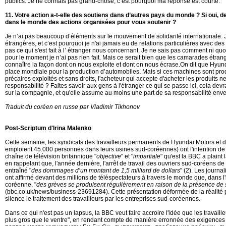
publics. Je ne connais pas grand-chose, c’est pourquoi ma réponse est courte.
11. Votre action a-t-elle des soutiens dans d’autres pays du monde ?
Si oui, 
dans le monde des actions organisées pour vous soutenir ?
Je n’ai pas beaucoup d’éléments sur le mouvement de solidarité internationale. 
étrangères, et c’est pourquoi je n'ai jamais eu de relations particulières avec d
pas ce qui s'est fait à l’ étranger nous concernant. Je ne sais pas comment ni qu
pour le moment je n’ai pas rien fait. Mais ce serait bien que les camarades étran
connaître la façon dont on nous exploite et dont on nous écrase.On dit que Hyun
place mondiale pour la production d’automobiles. Mais si ces machines sont prod
précaires exploités et sans droits, l'acheteur qui accepte d'acheter les produits ne
responsabilité ? Faites savoir aux gens à l'étranger ce qui se passe ici, cela devr
sur la compagnie, et qu'elle assume au moins une part de sa responsabilité enver
T
raduit du coréen en russe par Vladimir Tikhonov
Post-Scriptum d'Irina Malenko
Cette semaine, les syndicats des travailleurs permanents de Hyundai Motors et d
emploient 45.000 personnes dans leurs usines sud-coréennes) ont l'intention de
chaîne de télévision britannique "
objective
" et "
impartiale
" qu'est la BBC a plaint l
en rappelant que, l'année dernière, l'arrêt de travail des ouvriers sud-coréens d
entraîné "
des dommages d’un montant de 1,5 milliard de dollars
" (2). Les journa
ont affirmé devant des millions de téléspectateurs à travers le monde que, dans l
coréenne, "
des grèves se produisent régulièrement en raison de la présence de 
(bbc.co.uk/news/business-23691284). Cette présentation déformée de la réalit
silence le traitement des travailleurs par les entreprises sud-coréennes.
Dans ce qui n'est pas un lapsus, la BBC veut faire accroire l'idée que les travail
plus gros que le ventre", en rendant compte de manière erronnée des exigences 