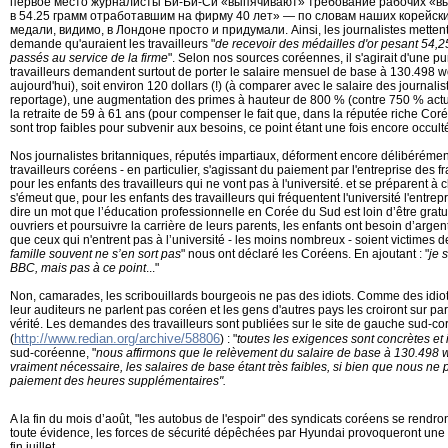
первое место журналисты Би-Би-Си «выпячивают» требование рабочих «в
в 54.25 грамм отработавшим на фирму 40 лет» — по словам наших корейски
медали, видимо, в Лондоне просто и придумали. Ainsi, les journalistes mettent
demande qu'auraient les travailleurs "
de recevoir des médailles d'or pesant 54,2
passés au service de la firme
". Selon nos sources coréennes, il s'agirait d'une pur
travailleurs demandent surtout de porter le salaire mensuel de base à 130.498 
aujourd'hui), soit environ 120 dollars (!) (à comparer avec le salaire des journalis
reportage), une augmentation des primes à hauteur de 800 % (contre 750 % actue
la retraite de 59 à 61 ans (pour compenser le fait que, dans la réputée riche Cor
sont trop faibles pour subvenir aux besoins, ce point étant une fois encore occult
Nos journalistes britanniques, réputés impartiaux, déforment encore délibéréme
travailleurs coréens - en particulier, s'agissant du paiement par l'entreprise des f
pour les enfants des travailleurs qui ne vont pas à l'université. et se préparent 
s'émeut que, pour les enfants des travailleurs qui fréquentent l'université l'entrep
dire un mot que l’éducation professionnelle en Corée du Sud est loin d’être grat
ouvriers et poursuivre la carrière de leurs parents, les enfants ont besoin d’argen
que ceux qui n'entrent pas à l’université - les moins nombreux - soient victimes de
famille souvent ne s’en sort pas
" nous ont déclaré les Coréens. En ajoutant : "
je 
BBC, mais pas à ce point
..."
Non, camarades, les scribouillards bourgeois ne pas des idiots. Comme des idiot
leur auditeurs ne parlent pas coréen et les gens d'autres pays les croiront sur pa
vérité. Les demandes des travailleurs sont publiées sur le site de gauche sud-c
http://www.redian.org/archive/58806
(
) : "
toutes les exigences sont concrètes et
sud-coréenne, "
nous affirmons que le relèvement du salaire de base
à 130.498 w
vraiment nécessaire, les salaires de base étant très faibles, si bien que nous ne
paiement des heures supplémentaires
".
A la fin du mois d’août, "les autobus de l'espoir" des syndicats coréens se rendro
toute évidence, les forces de sécurité dépêchées par Hyundai provoqueront une
fin juillet.