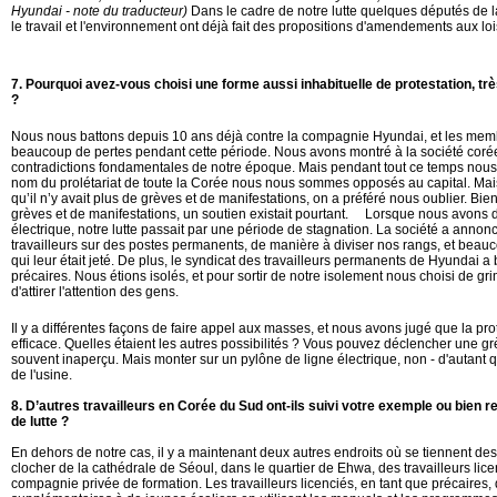
Hyundai - note du traducteur)
Dans le cadre de notre lutte quelques députés de 
le travail et l'environnement ont déjà fait des propositions d'amendements aux lois
7.
Pourquoi avez-vous choisi une forme aussi inhabituelle de protestation, t
?
Nous nous battons depuis 10 ans déjà contre la compagnie Hyundai, et les memb
beaucoup de pertes pendant cette période. Nous avons montré à la société coré
contradictions fondamentales de notre époque. Mais pendant tout ce temps nous 
nom du prolétariat de toute la Corée nous nous sommes opposés au capital. Mai
qu’il n’y avait plus de grèves et de manifestations, on a préféré nous oublier. Bi
grèves et de manifestations, un soutien existait pourtant. Lorsque nous avons 
électrique, notre lutte passait par une période de stagnation. La société a ann
travailleurs sur des postes permanents, de manière à diviser nos rangs, et bea
qui leur était jeté. De plus, le syndicat des travailleurs permanents de Hyundai a ba
précaires. Nous étions isolés, et pour sortir de notre isolement nous choisi de gr
d'attirer l'attention des gens.
Il y a différentes façons de faire appel aux masses, et nous avons jugé que la prot
efficace. Quelles étaient les autres possibilités ? Vous pouvez déclencher une gr
souvent inaperçu. Mais monter sur un pylône de ligne électrique, non - d'autant qu'
de l'usine.
8.
D’autres travailleurs en Corée du Sud ont-ils suivi votre exemple ou bien r
de lutte ?
En dehors de notre cas, il y a maintenant deux autres endroits où se tiennent des
clocher de la cathédrale de Séoul, dans le quartier de Ehwa, des travailleurs lic
compagnie privée de formation. Les travailleurs licenciés, en tant que précaires