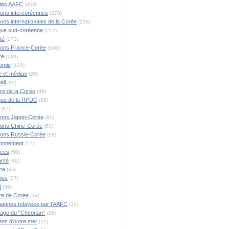
ités AAFC
(353)
ions intercoréennes
(278)
ions internationales de la Corée
(238)
ique sud-coréenne
(212)
té
(173)
ions France-Corée
(160)
re
(140)
omie
(120)
 et médias
(95)
all
(89)
ire de la Corée
(89)
ique de la RPDC
(88)
(87)
ions Japon-Corée
(80)
ions Chine-Corée
(60)
ions Russie-Corée
(58)
ronnement
(57)
nces
(50)
rité
(49)
ma
(46)
ges
(37)
l
(35)
re de Corée
(34)
agnes relayées par l'AAFC
(31)
rage du "Cheonan"
(26)
ns d'outre mer
(21)