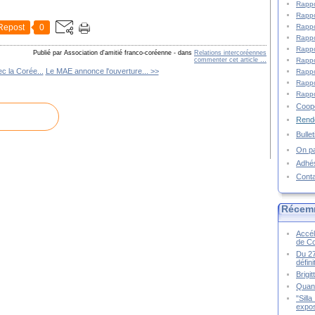
Rappo
Rappo
Rappo
Repost
0
Rappo
Rappo
Publié par Association d'amitié franco-coréenne
-
dans
Relations intercoréennes
Rappo
commenter cet article
…
c la Corée...
Le MAE annonce l'ouverture... >>
Rappo
Rappo
Rappo
Coopé
Rende
Bulle
On pa
Adhé
Cont
Récem
Accél
de C
Du 27
défin
Brigi
Quand
"Sill
expos