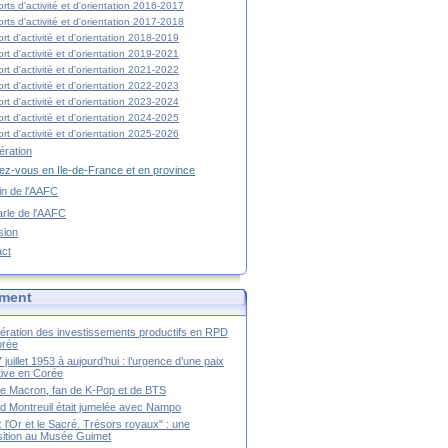
rts d'activité et d'orientation 2016-2017
rts d'activité et d'orientation 2017-2018
rt d'activité et d'orientation 2018-2019
rt d'activité et d'orientation 2019-2021
rt d'activité et d'orientation 2021-2022
rt d'activité et d'orientation 2022-2023
rt d'activité et d'orientation 2023-2024
rt d'activité et d'orientation 2024-2025
rt d'activité et d'orientation 2025-2026
ration
z-vous en Ile-de-France et en province
tin de l'AAFC
rle de l'AAFC
sion
act
ment
ération des investissements productifs en RPD
orée
 juillet 1953 à aujourd’hui : l’urgence d’une paix
itive en Corée
tte Macron, fan de K-Pop et de BTS
 Montreuil était jumelée avec Nampo
a : l'Or et le Sacré. Trésors royaux" : une
ition au Musée Guimet