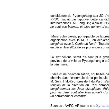
candidature de Pyeongchang aux JO d'hiv
RPDC n'avait pas appuyé cette candida
intercoréennes. M. Jang Ung a d'ailleurs a
ne sont pas bonnes, et elles doivent s’amél
Mme Sohn Jie-ae, porte-parole de la prés
organisation avec la RPDC, en déclaran
conjoints avec la Corée du Nord
". Toutef
en décembre 2012 de se prononcer sur un
La symbolique serait d'autant plus gra
province de la ville de Pyeongchang a été
la péninsule.
L'idée d'une co-organisation, souhaitée 
chemin dans l'ensemble de la péninsule. 
M. Sohn Hak-Kyu, président du Parti, s'est
réunion de la direction du Parti démocr
conjointement les Jeux olympiques d'hi
pour les Jeux vont aller bien au-delà d’
un entraînement commun
".
Syracu
Sources : AAFC, AP (sur le site