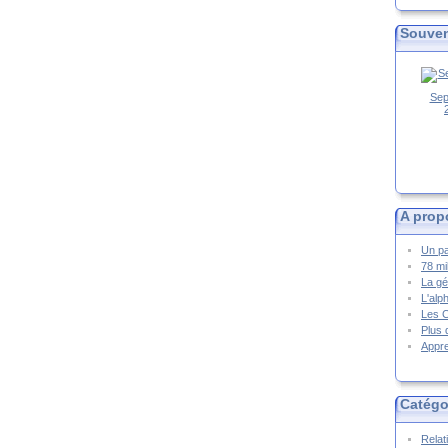
Souven
Sep
A prop
Un pa
78 mi
La gé
L'alp
Les 
Plus 
Appre
Catégo
Relat