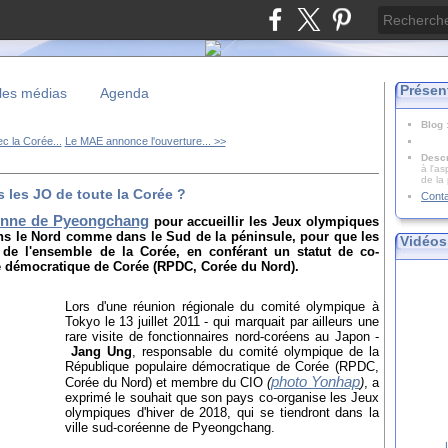
Présen
les médias
Agenda
Blog
c la Corée...
Le MAE annonce l'ouverture... >>
Descr
à l'as
de la
 les JO de toute la Corée ?
Cont
réenne de Pyeongchang
pour accueillir les Jeux olympiques
dans le Nord comme dans le Sud de la péninsule, pour que les
Vidéos
de l'ensemble de la Corée, en conférant un statut de co-
e démocratique de Corée (RPDC, Corée du Nord).
Lors d'une réunion régionale du comité olympique à
Tokyo le 13 juillet 2011 - qui marquait par ailleurs une
rare visite de fonctionnaires nord-coréens au Japon -
Jang Ung
, responsable du comité olympique de la
République populaire démocratique de Corée (RPDC,
photo Yonhap
Corée du Nord) et membre du CIO
(
)
, a
exprimé le souhait que son pays co-organise les Jeux
olympiques d'hiver de 2018, qui se tiendront dans la
ville sud-coréenne de Pyeongchang.