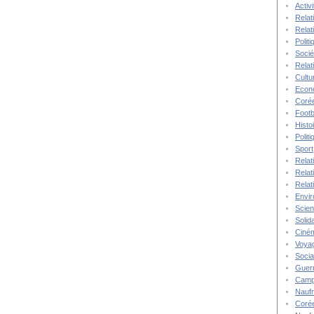
Activ
Relat
Relat
Polit
Socié
Relat
Cultu
Econ
Corée
Footb
Histo
Polit
Sport
Relat
Relat
Relat
Envi
Scie
Solida
Ciné
Voya
Socia
Guer
Camp
Nauf
Corée