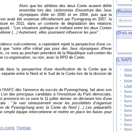
Alors que les athlètes des deux Corée avaient défilé
ensemble lors des cérémonies d'ouverture des Jeux
Reche
olympiques d'été en 2000 et en 2004, puis que la
er avait été soutenue officiellement par Pyongyang en 2007, la
ture en 2011, dans un contexte de dégradation des relations
jouté : "
Les situations politique et militaire entre les deux Corées
iorer (...) Autrement, elles pourraient influencer les jeux
".
D'où v
idence sud-coréenne, a cependant rejeté la perspective d'une co-
t que "
notre offre n'était pas pour des Jeux olympiques d'hiver
ois, ce sera au prochain président de la République sud-coréen élu
e co-organisation, ou non, avec la RPD de Corée.
L'AAFC
nde dans la perspective d'une réunification de la Corée que la
Histo
 séparée entre le Nord et le Sud de la Corée lors de la division de
Statu
Insta
L'AAF
par l'AAFC dès l'annonce du succès de Pyeongchang, fait ainsi son
Rappo
L'un des principaux candidats à l'investiture du Parti démocrate,
Rappo
 prononcé en ce sens le 11 juillet dernier, en déclarant lors d'une
Rappo
ate : "
Je vais sérieusement revoir les possibilités d’organiser
Rappo
ver de Pyeongchang avec la Corée du Nord (...) Les préparatifs
Rappo
une simple équipe intercoréenne et mettre en place les bases pour
Rappo
Rappo
Rappo
se.com
Yonhap
),
.
Rappo