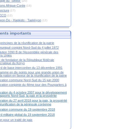
age du "Sewol"
(20)
ions Afrique-Corée
(18)
tecture
(17)
RECO
(12)
won-Do - Hapkido - Taekkyon
(12)
nts importants
principes de la réunification de la patrie
niqué conjoint Nord-Sud du 4 juillet 1972
ution 3390 B de l'Assemblée générale des
ns Unies
t de fondation de la République fédérale
ratique du Koryo
d de base intercoréen du 13 décembre 1991
amme en dix points pour une grande union de
la nation en faveur de la réunification de la patrie
ration commune Nord-Sud du 15 juin 2000
ration conjointe du 4ème tour des Pourparlers à
ration du 4 octobre 2007 pour le développement
apports Nord-Sud, la paix et la prospérité
ration du 27 avril 2018 pour la paix, la prospérité
 réunification de la péninsule coréenne
aration commune du 19 septembre 2018
d militaire global du 19 septembre 2018
ion pour un traité de paix