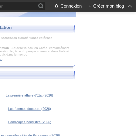
Connexion
+
Créer mon blog
tation
: Association d'amitié franco-coréenne
iption
: Soutenir la paix en Corée, conformément
piration légitime du peuple coréen et dans l’intérêt
 paix dans le monde
act
La première affaire d'État (2026)
Les femmes docteurs (2026)
Handicapés pongistes (2026)
Les nouvelles cités de Pyongyang (2026)