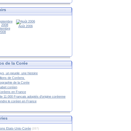
irs
Août 2006
tembre
2008
os de la Corée
ys, un peuple, une histoire
llions de Coréens
ographie de la Corée
habet coréen
Coréens en France
de 11.000 Français adoptés d'origine coréenne
ndre le coréen en France
ries
ions Etats-Unis-Corée
(357)