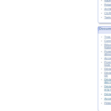
Naufr
Relat
Archi
CIL
Taek
Docume
Trois 
Commu
Résol
Natio
Proje
démoc
Accor
Progr
toute 
Décla
Décla
six
Décla
des r
Décla
et la
Décl
Accor
Pétit