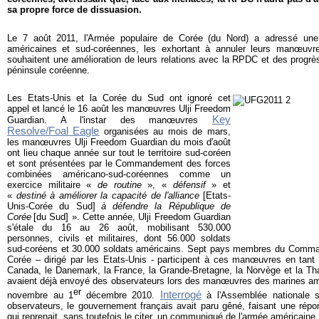
sa propre force de dissuasion.
Le 7 août 2011, l'Armée populaire de Corée (du Nord) a adressé un
américaines et sud-coréennes, les exhortant à annuler leurs manœuvre
souhaitent une amélioration de leurs relations avec la RPDC et des progrès
péninsule coréenne.
L
es Etats-Unis et la Corée du Sud ont ignoré cet
appel et lancé le 16 août les manœuvres Ulji Freedom
Key
Guardian. A l'instar des manœuvres
Resolve/Foal Eagle
organisées au mois de mars,
les manœuvres Ulji Freedom Guardian du mois d'août
ont lieu chaque année sur tout le territoire sud-coréen
et sont présentées par le
Commandement des forces
combinées américano-sud-coréennes
comme un
exercice militaire «
de routine
», «
défensif
» et
«
destiné à améliorer la capacité de l'alliance
[Etats-
Unis-Corée du Sud]
à défendre la République de
Corée
[du Sud]
». Cette année, Ulji Freedom Guardian
s'étale du 16 au 26 août, mobilisant 530.000
personnes, civils et militaires, dont 56.000 soldats
sud-coréens et 30.000 soldats américains. Sept pays membres du Comm
Corée – dirigé par les Etats-Unis - participent à ces manœuvres en tant qu
Canada, le Danemark, la France, la Grande-Bretagne, la Norvège et la Thai
avaient déjà envoyé des observateurs lors des manœuvres des marines am
er
Interrogé
novembre au 1
décembre 2010.
à l'Assemblée nationale s
observateurs, le gouvernement français avait paru gêné, faisant une répon
qui reprenait, sans toutefois le citer, un communiqué de l'armée américaine.