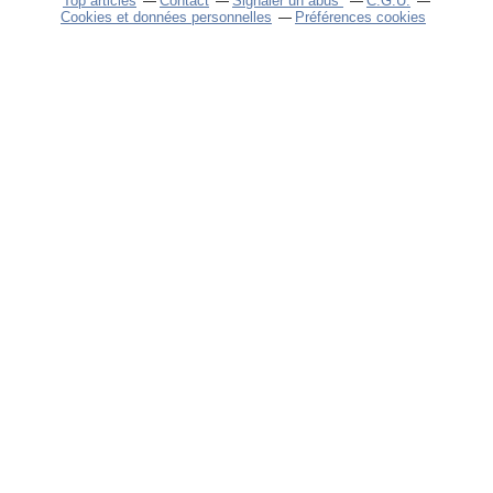
Top articles
Contact
Signaler un abus
C.G.U.
Cookies et données personnelles
Préférences cookies