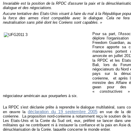
Invariable est la position de la RPDC d'assurer la paix et la dénucléarisa
dialogue et des négociations.
Aucune tentative des Etats-Unis visant à faire du mal à la République popu
la force des armes n'est compatible avec le dialogue. Cela ne fe
neutralisation sans pitié dont les Coréens sont capables. »
Pour sa part, l'Assoc
déplore l'organisatio
Freedom Guardian, au
France apporte sa co
manœuvres portent 
amorcée en juillet 201
la RPDC et les Etats
Bali, lors du Foru
négociateurs du Nord 
pays sur la dénucl
coréenne, et après 
ministre des Affaire
gwan pour des di
«
constructives
» 
négociateur américain aux pourparlers à six.
La RPDC s'est déclarée prête à reprendre le dialogue multilatéral, sans co
déclaration du 19 septembre 2005
en œuvre la
en vue de la dénu
coréenne. La proposition nord-coréenne a notamment reçu le soutien de la
Les Etats-Unis et la Corée du Sud ont, eux, préféré se lancer dans un
militaires qui ne contribuent ni à instaurer la confiance et la paix en Asie d
dénucléarisation de la Corée, laquelle concerne le monde entier.