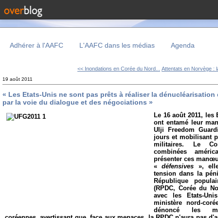
Adhérer à l'AAFC
L'AAFC dans les médias
Agenda
<< Inondations en Corée du Nord...
Attentats en Norvège : l
19 août 2011
« Les Etats-Unis ne sont pas prêts à réaliser la dénucléarisatio
par la voie du dialogue et des négociations »
Le 16 août 2011, les 
ont entamé leur man
Ulji Freedom Guard
jours et mobilisant p
militaires. Le 
combinées améric
présenter ces manœ
«
défensives
», ell
tension dans la pén
République popula
(RPDC, Corée du Nor
avec les Etats-Un
ministère nord-coré
dénoncé les man
coréennes, avertissant que, face aux menaces, la RPDC n'aura pas d'