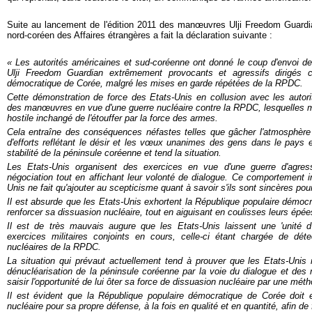
Suite au lancement de l'édition 2011 des manœuvres Ulji Freedom Guardian
nord-coréen des Affaires étrangères a fait la déclaration suivante :
« Les autorités américaines et sud-coréenne ont donné le coup d'envoi des
Ulji Freedom Guardian extrêmement provocants et agressifs dirigés c
démocratique de Corée, malgré les mises en garde répétées de la RPDC.
Cette démonstration de force des Etats-Unis en collusion avec les autor
des manœuvres en vue d'une guerre nucléaire contre la RPDC, lesquelles me
hostile inchangé de l'étouffer par la force des armes.
Cela entraîne des conséquences néfastes telles que gâcher l'atmosphère 
d'efforts reflétant le désir et les vœux unanimes des gens dans le pays et
stabilité de la péninsule coréenne et tend la situation.
Les Etats-Unis organisent des exercices en vue d'une guerre d'agress
négociation tout en affichant leur volonté de dialogue. Ce comportement i
Unis ne fait qu'ajouter au scepticisme quant à savoir s'ils sont sincères pou
Il est absurde que les Etats-Unis exhortent la République populaire démocr
renforcer sa dissuasion nucléaire, tout en aiguisant en coulisses leurs épée
Il est de très mauvais augure que les Etats-Unis laissent une 'unité d'a
exercices militaires conjoints en cours, celle-ci étant chargée de dét
nucléaires de la RPDC.
La situation qui prévaut actuellement tend à prouver que les Etats-Unis 
dénucléarisation de la péninsule coréenne par la voie du dialogue et des
saisir l'opportunité de lui ôter sa force de dissuasion nucléaire par une mét
Il est évident que la République populaire démocratique de Corée doit 
nucléaire pour sa propre défense, à la fois en qualité et en quantité, afin de 