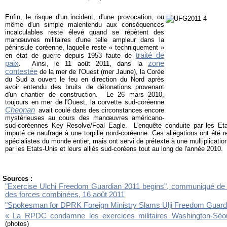
Enfin, le risque d'un incident, d'une provocation, ou
même d'un simple malentendu aux conséquences
incalculables reste élevé quand se répètent des
manœuvres militaires d'une telle ampleur dans la
péninsule coréenne, laquelle reste « techniquement »
traité de
en état de guerre depuis 1953 faute de
paix
zone
. Ainsi, le 11 août 2011, dans la
contestée
de la mer de l'Ouest (mer Jaune), la Corée
du Sud a ouvert le feu en direction du Nord après
avoir entendu des bruits de détonations provenant
d'un chantier de construction. Le 26 mars 2010,
toujours en mer de l'Ouest, la corvette sud-coréenne
Cheonan
avait coulé dans des circonstances encore
mystérieuses au cours des manœuvres américano-
sud-coréennes Key Resolve/Foal Eagle. L'enquête conduite par les Et
imputé ce naufrage à une torpille nord-coréenne. Ces allégations ont été 
spécialistes du monde entier, mais ont servi de prétexte à une multiplicati
par les Etats-Unis et leurs alliés sud-coréens tout au long de l'année 2010.
Sources :
"Exercise Ulchi Freedom Guardian 2011 begins", communiqué 
des forces combinées, 16 août 2011
"Spokesman for DPRK Foreign Ministry Slams Ulji Freedom Guard
« La RPDC condamne les exercices militaires Washington-Séou
(photos)