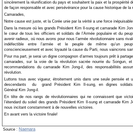
sincèrement la réunification du pays et souhaitent la paix et la prospérité 
de façon responsable et avec persévérance pour la cause historique de la r
Camarades,
Notre cause est juste, et la Corée unie par la vérité a une force inépuisable
Dans la mesure où les grands Président Kim Il-sung et camarade Kim Jong-
le cœur de tous les officiers et soldats de l’Armée populaire et du peup
avenir radieux, où nous avons pour nous l’armée révolutionnaire sans riva
indéfectible entre l’armée et le peuple de même qu’un peuple
consciencieusement et avec loyauté la cause du Parti, nous vaincrons san
Pour ma part, je serai un digne compagnon d’armes toujours prêt à partage
camarades, sur la voie de la révolution sacrée nourrie du Songun, et j
recommandations du camarade Kim Jong-il, des responsabilités assum
révolution.
Luttons tous avec vigueur, étroitement unis dans une seule pensée et u
descendants du grand Président Kim Il-sung, en dignes soldats 
Général Kim Jong-il.
En tête de nos rangs de révolutionnaires qui ne connaissent que victoire
l’étendard du soleil des grands Président Kim Il-sung et camarade Kim J
nous incitant constamment à de nouvelles victoires.
En avant vers la victoire finale!
Naenara
Source :