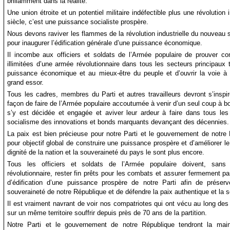
brillamment dans la réalité.
Une union étroite et un potentiel militaire indéfectible plus une révolution
siècle, c’est une puissance socialiste prospère.
Nous devons raviver les flammes de la révolution industrielle du nouvea
pour inaugurer l’édification générale d’une puissance économique.
Il incombe aux officiers et soldats de l’Armée populaire de prouver co
illimitées d’une armée révolutionnaire dans tous les secteurs principaux t
puissance économique et au mieux-être du peuple et d’ouvrir la voie à
grand essor.
Tous les cadres, membres du Parti et autres travailleurs devront s’inspir
façon de faire de l’Armée populaire accoutumée à venir d’un seul coup à bo
s’y est décidée et engagée et aviver leur ardeur à faire dans tous les 
socialisme des innovations et bonds marquants devançant des décennies.
La paix est bien précieuse pour notre Parti et le gouvernement de notre
pour objectif global de construire une puissance prospère et d’améliorer le
dignité de la nation et la souveraineté du pays le sont plus encore.
Tous les officiers et soldats de l’Armée populaire doivent, sans 
révolutionnaire, rester fin prêts pour les combats et assurer fermement p
d’édification d’une puissance prospère de notre Parti afin de préserve
souveraineté de notre République et de défendre la paix authentique et la s
Il est vraiment navrant de voir nos compatriotes qui ont vécu au long de
sur un même territoire souffrir depuis près de 70 ans de la partition.
Notre Parti et le gouvernement de notre République tendront la mai