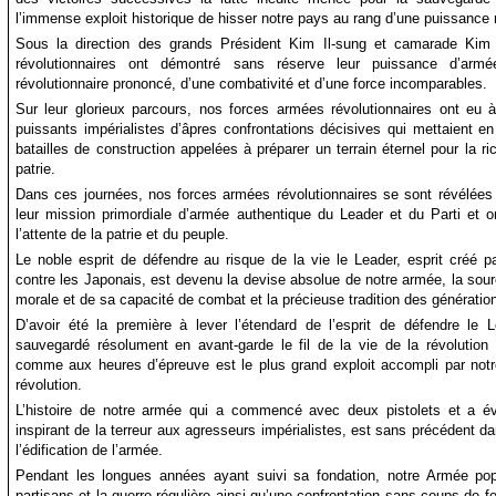
l’immense exploit historique de hisser notre pays au rang d’une puissance m
Sous la direction des grands Président Kim Il-sung et camarade Kim 
révolutionnaires ont démontré sans réserve leur puissance d’arm
révolutionnaire prononcé, d’une combativité et d’une force incomparables.
Sur leur glorieux parcours, nos forces armées révolutionnaires ont eu 
puissants impérialistes d’âpres confrontations décisives qui mettaient en
batailles de construction appelées à préparer un terrain éternel pour la r
patrie.
Dans ces journées, nos forces armées révolutionnaires se sont révélées 
leur mission primordiale d’armée authentique du Leader et du Parti et o
l’attente de la patrie et du peuple.
Le noble esprit de défendre au risque de la vie le Leader, esprit créé pa
contre les Japonais, est devenu la devise absolue de notre armée, la sou
morale et de sa capacité de combat et la précieuse tradition des générati
D’avoir été la première à lever l’étendard de l’esprit de défendre le 
sauvegardé résolument en avant-garde le fil de la vie de la révolution
comme aux heures d’épreuve est le plus grand exploit accompli par notr
révolution.
L’histoire de notre armée qui a commencé avec deux pistolets et a é
inspirant de la terreur aux agresseurs impérialistes, est sans précédent 
l’édification de l’armée.
Pendant les longues années ayant suivi sa fondation, notre Armée po
partisans et la guerre régulière ainsi qu’une confrontation sans coups de f