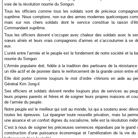
voie de la révolution nourrie du Songun.
Tous les officiers comme tous les soldats sont de précieux compag
suprême. Nous comptons, non sur des armes modernes quelconques comm
mais sur nos chers soldats dont le service constitue la raison d’ê
Commandant suprême.
Tous les officiers doivent s’occuper avec chaleur des soldats avec le sen
sœurs aînés et leurs vrais compagnons d’armes et s’accoutumer à se dé
eux.
L’unité entre l’armée et le peuple est le fondement de notre société et la b
nourrie du Songun.
L’Armée populaire doit, fidèle à la tradition des partisans de la résistance
un rôle actif et de pionnier dans le renforcement de la grande union entre el
Elle doit porter comme toujours le mot d’ordre «Venons en aide au pe
Général Kim Jong-il.
Ses officiers et soldats doivent rendre toujours plus de services au peup
leurs propres parents et frères et de soigner leurs propres maisons et cour
de l’armée du peuple.
Notre peuple est le meilleur qui soit au monde, lui qui a soutenu avec dévo
toutes les épreuves. Lui épargner toute nouvelle privation, mais lui perm
une aisance et un confort dignes du socialisme, telle est la résolution inébr
C’est à nous de soigner les précieuses semences répandues par le grand 
construction d’une puissance économique et l’amélioration de la vie du