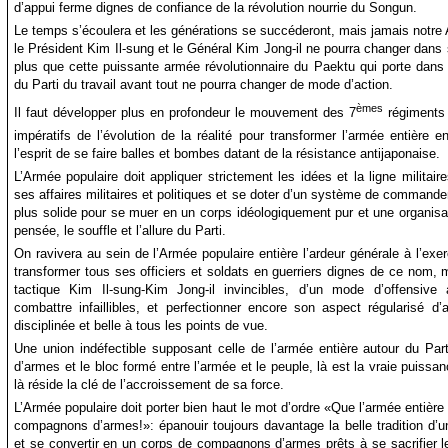
d’appui ferme dignes de confiance de la révolution nourrie du Songun.
Le temps s’écoulera et les générations se succéderont, mais jamais notre
le Président Kim Il-sung et le Général Kim Jong-il ne pourra changer dans 
plus que cette puissante armée révolutionnaire du Paektu qui porte dan
du Parti du travail avant tout ne pourra changer de mode d’action.
èmes
Il faut développer plus en profondeur le mouvement des 7
régiments 
impératifs de l’évolution de la réalité pour transformer l’armée entière e
l’esprit de se faire balles et bombes datant de la résistance antijaponaise.
L’Armée populaire doit appliquer strictement les idées et la ligne militai
ses affaires militaires et politiques et se doter d’un système de commande
plus solide pour se muer en un corps idéologiquement pur et une organisat
pensée, le souffle et l’allure du Parti.
On ravivera au sein de l’Armée populaire entière l’ardeur générale à l’ex
transformer tous ses officiers et soldats en guerriers dignes de ce nom, m
tactique Kim Il-sung-Kim Jong-il invincibles, d’un mode d’offensive
combattre infaillibles, et perfectionner encore son aspect régularisé d’a
disciplinée et belle à tous les points de vue.
Une union indéfectible supposant celle de l’armée entière autour du Pa
d’armes et le bloc formé entre l’armée et le peuple, là est la vraie puissa
là réside la clé de l’accroissement de sa force.
L’Armée populaire doit porter bien haut le mot d’ordre «Que l’armée entière
compagnons d’armes!»: épanouir toujours davantage la belle tradition d’uni
et se convertir en un corps de compagnons d’armes prêts à se sacrifier le