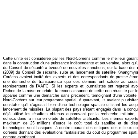
Cette unité est considérée par les Nord-Coréens comme le meilleur garan
dans la construction d'une puissance indépendante et souveraine, alors qu'
du Conseil de sécurité a évoqué de nouvelles sanctions, sur la base des 
(2009) du Conseil de sécurité, suite au lancement du satellite Kwangmyon
Coréens avaient invité des experts et des correspondants de presse étran
une démarche de transparence que ces derniers ont saluée au cour
représentants de l'AAFC. Si les experts et journalistes ont regretté av
l'échec de la mise en orbite, la reconnaissance de cette non-réussite par 
apparue comme une démarche sans précédent, témoignant d'une volonté
Nord-Coréens sur leur programme spatial. Auparavant, ils avaient pu visiter
constater qu'il s'agissait bien d'une technologie spatiale utilisant les a
lancement de missiles. La plupart des pays s'étant engagés dans la conquê
déjà utilisé les résultats obtenus auparavant par la recherche militaire,
échecs dans la mise en orbite de satellites artificiels. Les mêmes expert
maximum de 25 millions d'euros le coût total du satellite et du disp
technologies sont basiques, à contre-courant des critiques des milieux c
coréens donnant des évaluations fantaisistes du coût du programme spati
comme exorbitant.