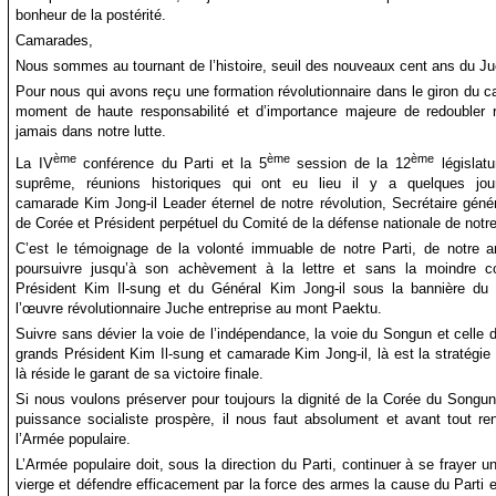
bonheur de la postérité.
Camarades,
Nous sommes au tournant de l’histoire, seuil des nouveaux cent ans du Ju
Pour nous qui avons reçu une formation révolutionnaire dans le giron du c
moment de haute responsabilité et d’importance majeure de redoubler r
jamais dans notre lutte.
ème
ème
ème
La IV
conférence du Parti et la 5
session de la 12
législatu
suprême, réunions historiques qui ont eu lieu il y a quelques jou
camarade Kim Jong-il Leader éternel de notre révolution, Secrétaire généra
de Corée et Président perpétuel du Comité de la défense nationale de notr
C’est le témoignage de la volonté immuable de notre Parti, de notre 
poursuivre jusqu’à son achèvement à la lettre et sans la moindre 
Président Kim Il-sung et du Général Kim Jong-il sous la bannière du 
l’œuvre révolutionnaire Juche entreprise au mont Paektu.
Suivre sans dévier la voie de l’indépendance, la voie du Songun et celle 
grands Président Kim Il-sung et camarade Kim Jong-il, là est la stratégie é
là réside le garant de sa victoire finale.
Si nous voulons préserver pour toujours la dignité de la Corée du Songun e
puissance socialiste prospère, il nous faut absolument et avant tout r
l’Armée populaire.
L’Armée populaire doit, sous la direction du Parti, continuer à se frayer 
vierge et défendre efficacement par la force des armes la cause du Parti en