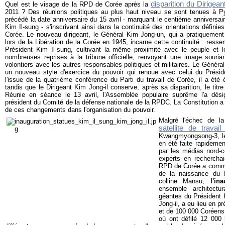
disparition du Dirigean
Quel est le visage de la RPD de Corée après la
2011 ? Des réunions politiques au plus haut niveau se sont tenues à P
précédé la date anniversaire du 15 avril - marquant le centième anniversai
Kim Il-sung - s'inscrivant ainsi dans la continuité des orientations défini
Corée. Le nouveau dirigeant, le Général Kim Jong-un, qui a pratiquement 
lors de la Libération de la Corée en 1945, incarne cette continuité : ress
Président Kim Il-sung, cultivant la même proximité avec le peuple et l
nombreuses reprises à la tribune officielle, renvoyant une image sourian
volontiers avec les autres responsables politiques et militaires. Le Génér
un nouveau style d'exercice du pouvoir qui renoue avec celui du Préside
l'issue de la quatrième conférence du Parti du travail de Corée, il a été
tandis que le Dirigeant Kim Jong-il conserve, après sa disparition, le titre
Réunie en séance le 13 avril, l'Assemblée populaire suprême l'a dés
président du Comité de la défense nationale de la RPDC. La Constitution 
de ces changements dans l'organisation du pouvoir.
Malgré l'échec de l
satellite de trav
Kwangmyongsong-3, le 
en été faite rapidemen
par les médias nord-c
experts en recherchai
RPD de Corée a commém
de la naissance du P
colline Mansu,
l'in
ensemble architect
géantes du Président 
Jong-il, a eu lieu en 
et de 100 000 Coréens. 
où ont défilé 12 00