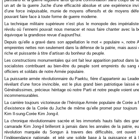
un art de la guerre Juche d’une efficacité absolue et une expérience inv
d’une force inépuisable, munie de moyens offensifs et de moyens défe
pouvant faire face à toute forme de guerre moderne.
La technique militaire supérieure n’est plus le monopole des impérialist
révolu où l’ennemi pouvait nous menacer et nous faire chanter avec la 
équivoque la grandiose revue d’aujourd’hui.
Depuis qu’elle a gravé dans son appellation le mot « populaire », notre 
empreintes nettes non seulement dans la défense de la patrie, mais aussi da
riche et puissante à titre d’artisan du bonheur du peuple.
Les constructions monumentales qui ont fait leur apparition partout dans la
socialistes contribuant au bien-être du peuple sont empreints du sang 
officiers et soldats de notre Armée populaire.
La puissante armée révolutionnaire du Paektu, fière d’appartenir au Leader
révélant d’une force invincible, est le plus grand bien patriotique laissé
Généralissimes, précieux héritage où notre Parti et notre peuple voient une
incommensurables.
La carrière toujours victorieuse de l’héroïque Armée populaire de Corée a f
d’existence de la Corée du Juche de même qu’elle promet pour toujours u
Kim Il-sung-Corée Kim Jong-il.
La chronique révolutionnaire sacrée et les immortels hauts faits des gra
camarade Kim Jong-il brilleront à jamais dans les annales de la patrie, eux
révolution marquée du Songun à travers des difficultés, ont ouvert 
l’indépendance nationale, et jeté une solide base à la puissance et à 