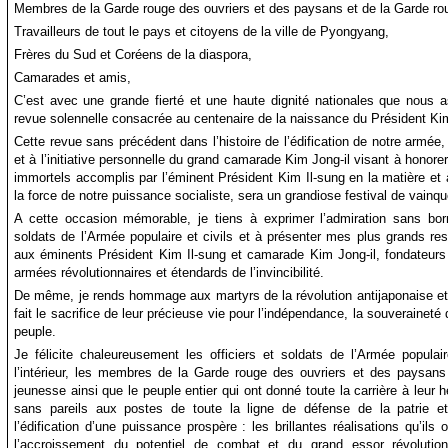
Membres de la Garde rouge des ouvriers et des paysans et de la Garde ro
Travailleurs de tout le pays et citoyens de la ville de Pyongyang,
Frères du Sud et Coréens de la diaspora,
Camarades et amis,
C’est avec une grande fierté et une haute dignité nationales que nous a
revue solennelle consacrée au centenaire de la naissance du Président Kim
Cette revue sans précédent dans l’histoire de l’édification de notre armée,
et à l’initiative personnelle du grand camarade Kim Jong-il visant à honorer
immortels accomplis par l’éminent Président Kim Il-sung en la matière et
la force de notre puissance socialiste, sera un grandiose festival de vainqu
A cette occasion mémorable, je tiens à exprimer l’admiration sans born
soldats de l’Armée populaire et civils et à présenter mes plus grands re
aux éminents Président Kim Il-sung et camarade Kim Jong-il, fondateurs
armées révolutionnaires et étendards de l’invincibilité.
De même, je rends hommage aux martyrs de la révolution antijaponaise et 
fait le sacrifice de leur précieuse vie pour l’indépendance, la souveraineté d
peuple.
Je félicite chaleureusement les officiers et soldats de l’Armée popula
l’intérieur, les membres de la Garde rouge des ouvriers et des paysans
jeunesse ainsi que le peuple entier qui ont donné toute la carrière à leur 
sans pareils aux postes de toute la ligne de défense de la patrie e
l’édification d’une puissance prospère : les brillantes réalisations qu’il
l’accroissement du potentiel de combat et du grand essor révolution