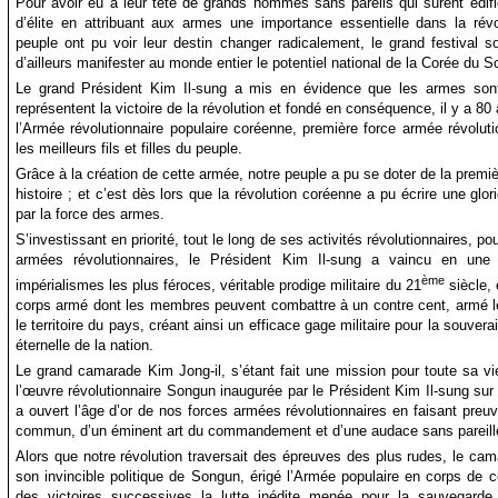
Pour avoir eu à leur tête de grands hommes sans pareils qui surent édifi
d’élite en attribuant aux armes une importance essentielle dans la révol
peuple ont pu voir leur destin changer radicalement, le grand festival so
d’ailleurs manifester au monde entier le potentiel national de la Corée du 
Le grand Président Kim Il-sung a mis en évidence que les armes sont
représentent la victoire de la révolution et fondé en conséquence, il y a 80
l’Armée révolutionnaire populaire coréenne, première force armée révolut
les meilleurs fils et filles du peuple.
Grâce à la création de cette armée, notre peuple a pu se doter de la prem
histoire ; et c’est dès lors que la révolution coréenne a pu écrire une glo
par la force des armes.
S’investissant en priorité, tout le long de ses activités révolutionnaires, p
armées révolutionnaires, le Président Kim Il-sung a vaincu en une
ème
impérialismes les plus féroces, véritable prodige militaire du 21
siècle, 
corps armé dont les membres peuvent combattre à un contre cent, armé le p
le territoire du pays, créant ainsi un efficace gage militaire pour la souvera
éternelle de la nation.
Le grand camarade Kim Jong-il, s’étant fait une mission pour toute sa vi
l’œuvre révolutionnaire Songun inaugurée par le Président Kim Il-sung sur
a ouvert l’âge d’or de nos forces armées révolutionnaires en faisant preu
commun, d’un éminent art du commandement et d’une audace sans pareill
Alors que notre révolution traversait des épreuves des plus rudes, le cam
son invincible politique de Songun, érigé l’Armée populaire en corps de c
des victoires successives la lutte inédite menée pour la sauvegarde