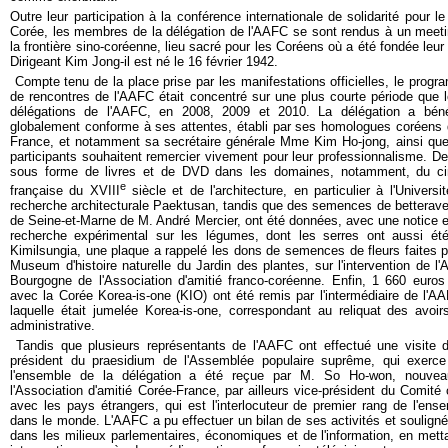
Outre leur participation à la conférence internationale de solidarité pour le
Corée, les membres de la délégation de l'AAFC se sont rendus à un meeti
la frontière sino-coréenne, lieu sacré pour les Coréens où a été fondée leur 
Dirigeant Kim Jong-il est né le 16 février 1942.
Compte tenu de la place prise par les manifestations officielles, le prog
de rencontres de l'AAFC était concentré sur une plus courte période que 
délégations de l'AAFC, en 2008, 2009 et 2010. La délégation a bén
globalement conforme à ses attentes, établi par ses homologues coréens d
France, et notamment sa secrétaire générale Mme Kim Ho-jong, ainsi qu
participants souhaitent remercier vivement pour leur professionnalisme. D
sous forme de livres et de DVD dans les domaines, notamment, du ciné
e
française du XVIII
siècle et de l'architecture, en particulier à l'Universi
recherche architecturale Paektusan, tandis que des semences de betterave
de Seine-et-Marne de M. André Mercier, ont été données, avec une notice exp
recherche expérimental sur les légumes, dont les serres ont aussi été
Kimilsungia, une plaque a rappelé les dons de semences de fleurs faites pa
Museum d'histoire naturelle du Jardin des plantes, sur l'intervention de l
Bourgogne de l'Association d'amitié franco-coréenne. Enfin, 1 660 euros 
avec la Corée Korea-is-one (KIO) ont été remis par l'intermédiaire de l'
laquelle était jumelée Korea-is-one, correspondant au reliquat des avoi
administrative.
Tandis que plusieurs représentants de l'AAFC ont effectué une visite
président du praesidium de l'Assemblée populaire suprême, qui exerce 
l'ensemble de la délégation a été reçue par M. So Ho-won, nouvea
l'Association d'amitié Corée-France, par ailleurs vice-président du Comité 
avec les pays étrangers, qui est l'interlocuteur de premier rang de l'ens
dans le monde. L'AAFC a pu effectuer un bilan de ses activités et souligné
dans les milieux parlementaires, économiques et de l'information, en met