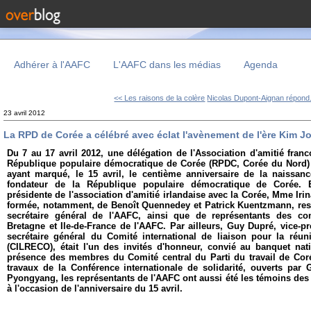
Adhérer à l'AAFC
L'AAFC dans les médias
Agenda
<< Les raisons de la colère
Nicolas Dupont-Aignan répond.
23 avril 2012
La RPD de Corée a célébré avec éclat l'avènement de l'ère Kim J
Du 7 au 17 avril 2012, une délégation de l'Association d'amitié franc
République populaire démocratique de Corée (RPDC, Corée du Nord)
ayant marqué, le 15 avril, le centième anniversaire de la naissan
fondateur de la République populaire démocratique de Corée.
présidente de l'association d'amitié irlandaise avec la Corée, Mme Irin
formée, notamment, de Benoît Quennedey et Patrick Kuentzmann, resp
secrétaire général de l'AAFC, ainsi que de représentants des c
Bretagne et Ile-de-France de l'AAFC. Par ailleurs, Guy Dupré, vice-p
secrétaire général du Comité international de liaison pour la réuni
(CILRECO), était l'un des invités d'honneur, convié au banquet nati
présence des membres du Comité central du Parti du travail de Coré
travaux de la Conférence internationale de solidarité, ouverts par 
Pyongyang, les représentants de l'AAFC ont aussi été les témoins d
à l'occasion de l'anniversaire du 15 avril.