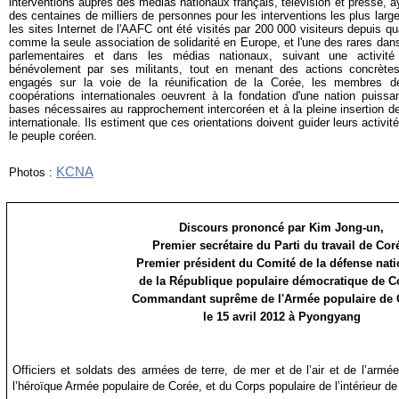
interventions auprès des médias nationaux français, télévision et presse, a
des centaines de milliers de personnes pour les interventions les plus larg
les sites Internet de l'AAFC ont été visités par 200 000 visiteurs depuis q
comme la seule association de solidarité en Europe, et l'une des rares dan
parlementaires et dans les médias nationaux, suivant une activité
bénévolement par ses militants, tout en menant des actions concrète
engagés sur la voie de la réunification de la Corée, les membres d
coopérations internationales oeuvrent à la fondation d'une nation puissa
bases nécessaires au rapprochement intercoréen et à la pleine insertion 
internationale. Ils estiment que ces orientations doivent guider leurs activit
le peuple coréen.
KCNA
Photos :
Discours prononcé par Kim Jong-un,
Premier secrétaire du Parti du travail de Cor
Premier président du Comité de la défense nati
de la République populaire démocratique de C
Commandant suprême de l'Armée populaire de 
le 15 avril 2012 à Pyongyang
Officiers et soldats des armées de terre, de mer et de l’air et de l’armé
l’héroïque Armée populaire de Corée, et du Corps populaire de l’intérieur d