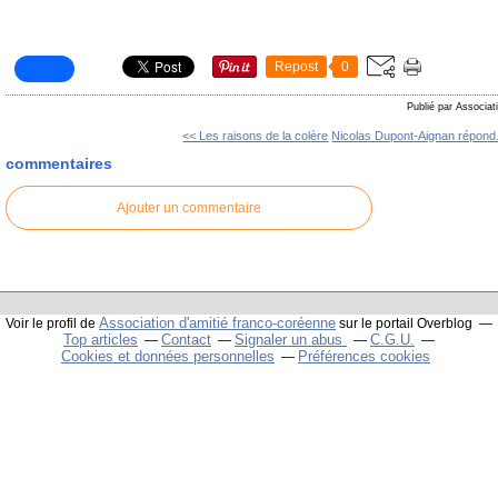
Repost
0
Publié par Associat
<< Les raisons de la colère
Nicolas Dupont-Aignan répond.
commentaires
Ajouter un commentaire
Association d'amitié franco-coréenne
Voir le profil de
sur le portail Overblog
Top articles
Contact
Signaler un abus
C.G.U.
Cookies et données personnelles
Préférences cookies