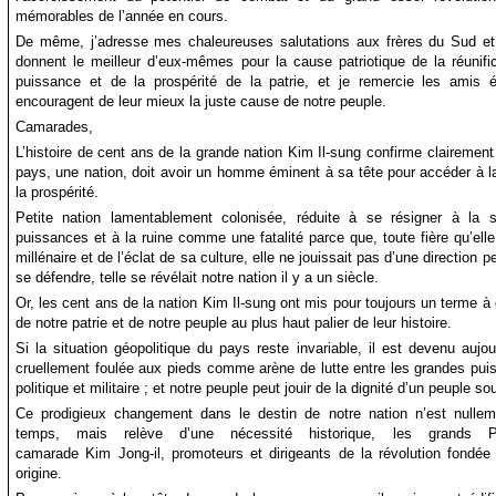
mémorables de l’année en cours.
De même, j’adresse mes chaleureuses salutations aux frères du Sud et
donnent le meilleur d’eux-mêmes pour la cause patriotique de la réunific
puissance et de la prospérité de la patrie, et je remercie les amis é
encouragent de leur mieux la juste cause de notre peuple.
Camarades,
L’histoire de cent ans de la grande nation Kim Il-sung confirme clairement 
pays, une nation, doit avoir un homme éminent à sa tête pour accéder à la
la prospérité.
Petite nation lamentablement colonisée, réduite à se résigner à la s
puissances et à la ruine comme une fatalité parce que, toute fière qu’elle 
millénaire et de l’éclat de sa culture, elle ne jouissait pas d’une direction pe
se défendre, telle se révélait notre nation il y a un siècle.
Or, les cent ans de la nation Kim Il-sung ont mis pour toujours un terme à 
de notre patrie et de notre peuple au plus haut palier de leur histoire.
Si la situation géopolitique du pays reste invariable, il est devenu aujour
cruellement foulée aux pieds comme arène de lutte entre les grandes pui
politique et militaire ; et notre peuple peut jouir de la dignité d’un peuple s
Ce prodigieux changement dans le destin de notre nation n’est nulle
temps, mais relève d’une nécessité historique, les grands P
camarade Kim Jong-il, promoteurs et dirigeants de la révolution fondée
origine.