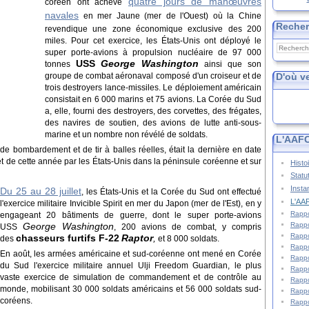
quatre jours de manœuvres
coréen ont achevé
navales
en mer Jaune (mer de l'Ouest) où la Chine
Reche
revendique une zone économique exclusive des 200
miles. Pour cet exercice, les États-Unis ont déployé le
super porte-avions à propulsion nucléaire de 97 000
USS
George Washington
tonnes
ainsi que son
D'où v
groupe de combat aéronaval composé d'un croiseur et de
trois destroyers lance-missiles. Le déploiement américain
consistait en 6 000 marins et 75 avions. La Corée du Sud
a, elle, fourni des destroyers, des corvettes, des frégates,
des navires de soutien, des avions de lutte anti-sous-
marine et un nombre non révélé de soldats.
L'AAFC
de bombardement et de tir à balles réelles, était la dernière en date
 de cette année par les États-Unis dans la péninsule coréenne et sur
Histo
Statu
Insta
Du 25 au 28 juillet
, les États-Unis et la Corée du Sud ont effectué
L'AAF
l'exercice militaire Invicible Spirit en mer du Japon (mer de l'Est), en y
Rappo
engageant 20 bâtiments de guerre, dont le super porte-avions
Rappo
George Washington
USS
, 200 avions de combat, y compris
Rappo
chasseurs furtifs F-22
Raptor
,
des
et 8 000 soldats.
Rappo
En août, les armées américaine et sud-coréenne ont mené en Corée
Rappo
du Sud l'exercice militaire annuel Ulji Freedom Guardian, le plus
Rappo
vaste exercice de simulation de commandement et de contrôle au
Rappo
monde, mobilisant 30 000 soldats américains et 56 000 soldats sud-
Rappo
coréens.
Rappo