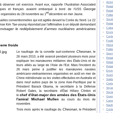
Activ
à observer cet exercice. Avant eux, rapporte l'Australian Associated
Relat
George
anniques et français avaient embarqué à bord de l'USS
Relat
er
 organisées du 28 novembre au 1
décembre en mer Jaune.
Polit
Socié
illes conventionnelles qui est agitée devant la Corée du Nord. Le 22
Relat
ense Kim Tae-young répondait par l'affirmative à un député demandant
Cultu
envisager le redéploiement d'armes nucléaires américaines
Econ
Corée
Footb
erre froide
Histo
Polit
Cheonan
Le naufrage de la corvette sud-coréenne
, le
Sport
26 mars 2010, a été avancé pendant plusieurs mois pour
Relat
expliquer les manœuvres militaires des États-Unis et de
Relat
leurs alliés au large de l'Asie de l'Est. Mais l'incident du
Relat
26 mars peine à justifier les manœuvres navales
Envi
américano-vietnamiennes organisées en août en mer de
Scie
Chine méridionale ou les visites effectuées en Australie et
Solida
dans neuf autres pays de la zone Asie-Pacifique par le
Ciné
Président Barack Obama, le secrétaire à la Défense
Voya
Robert Gates, la secrétaire d'État Hillary Clinton et
Socia
chef d'état-major des armées des États-Unis
le
Guer
l'amiral Michael Mullen
au cours du mois de
Camp
novembre.
Nauf
Cheonan
Corée
Trois mois après le naufrage du
, le Président