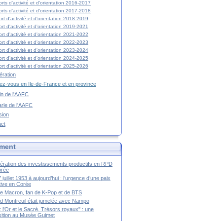
rts d'activité et d'orientation 2016-2017
rts d'activité et d'orientation 2017-2018
rt d'activité et d'orientation 2018-2019
rt d'activité et d'orientation 2019-2021
rt d'activité et d'orientation 2021-2022
rt d'activité et d'orientation 2022-2023
rt d'activité et d'orientation 2023-2024
rt d'activité et d'orientation 2024-2025
rt d'activité et d'orientation 2025-2026
ration
z-vous en Ile-de-France et en province
tin de l'AAFC
rle de l'AAFC
sion
act
ment
ération des investissements productifs en RPD
orée
 juillet 1953 à aujourd’hui : l’urgence d’une paix
itive en Corée
tte Macron, fan de K-Pop et de BTS
 Montreuil était jumelée avec Nampo
a : l'Or et le Sacré. Trésors royaux" : une
ition au Musée Guimet