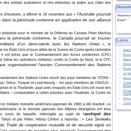
r des soldats australiens et néo-zélandais se battre aux côtés des
Newsle
l'Australie pourrait
es d'Australie, a affirmé le 28 novembre que «
Abonnez-v
re dans la péninsule coréenne en application de son alliance
Email
se préparée pour le ministre de la Défense du Canada Peter MacKay
ans la péninsule coréenne, le Canada pourrait se trouver
Liens
militaire d'un demi-siècle avec les Nations Unies
», le
s États-Unis et leurs alliés de la Guerre de Corée après l'armistice
Sélec
e, il est prévu que le Commandement des forces combinées (CFC)
Resso
Naena
ud mène les opérations militaires contre la Corée du Nord, et le CFC
Kore
gique organisationnel l'ancien Commandement des Nations
Rodon
La Vo
mmandement des Nations Unies réunit des pays membres de l'OTAN -
Assoc
ue, Grèce, Turquie et Luxembourg -, les pays membres de l'ANZUS -
Comit
étran
ippines et la Thailande, pays avec lesquels les États-Unis ont noué des
Organ
ilitaire – comparables à celles passées avec l'Australie, la Corée du
Pacif
Revu
Livr
tance militaire mutuelle américano-japonais de 1960 a été réactivé. Le
américaine et le ministre japonais des Affaires étrangères ont tenu
archipel des
 cours de laquelle, interrogée au sujet de l'
Les Senkaku
 Tokyo et par Pékin, Hillary Clinton a répondu : «
 du Traité de coopération mutuelle et de sécurité signé en
. Cela concerne de manière plus générale l'engagement des