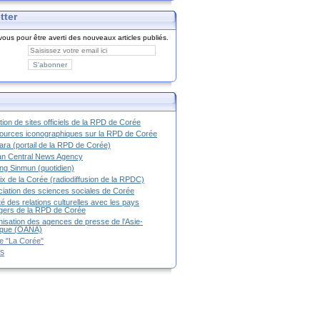
tter
ous pour être averti des nouveaux articles publiés.
tion de sites officiels de la RPD de Corée
urces iconographiques sur la RPD de Corée
ra (portail de la RPD de Corée)
an Central News Agency
g Sinmun (quotidien)
ix de la Corée (radiodiffusion de la RPDC)
iation des sciences sociales de Corée
é des relations culturelles avec les pays
g
ers de la RPD de Corée
isation des agences de presse de l'Asie-
ique (OANA)
e "La Corée"
es