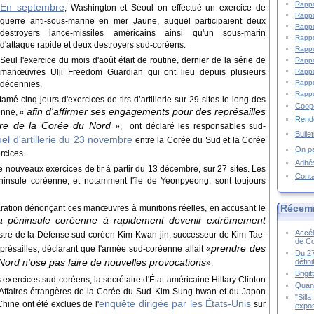
Rappo
En septembre
, Washington et Séoul on effectué un exercice de
Rappo
guerre anti-sous-marine en mer Jaune, auquel participaient deux
Rappo
destroyers lance-missiles américains ainsi qu'un sous-marin
Rappo
d'attaque rapide et deux destroyers sud-coréens.
Rappo
Seul l'exercice du mois d'août était de routine, dernier de la série de
Rappo
Rappo
manœuvres Ulji Freedom Guardian qui ont lieu depuis plusieurs
Rappo
décennies.
Rappo
é cinq jours d'exercices de tirs d’artillerie sur 29 sites le long des
Coopé
afin d'affirmer ses engagements pour des représailles
enne, «
Rende
ture de la Corée du Nord
», ont déclaré les responsables sud-
Bulle
el d'artillerie du 23 novembre
entre la Corée du Sud et la Corée
On pa
rcices.
Adhé
 nouveaux exercices de tir à partir du 13 décembre, sur 27 sites. Les
Cont
péninsule coréenne, et notamment l'île de Yeonpyeong, sont toujours
Récem
ation dénonçant ces manœuvres à munitions réelles, en accusant le
 la péninsule coréenne à rapidement devenir extrêmement
Accél
stre de la Défense sud-coréen Kim Kwan-jin, successeur de Kim Tae-
de C
prendre des
présailles, déclarant que l'armée sud-coréenne allait «
Du 27
Nord n'ose pas faire de nouvelles provocations
défin
».
Brigi
xercices sud-coréens, la secrétaire d'État américaine Hillary Clinton
Quand
s Affaires étrangères de la Corée du Sud Kim Sung-hwan et du Japon
"Sill
enquête dirigée par les États-Unis
hine ont été exclues de l'
sur
expos