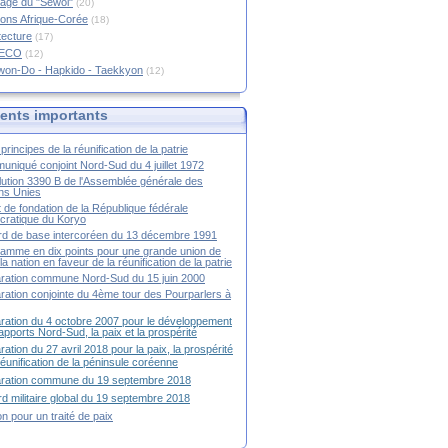
age du "Sewol"
(20)
ions Afrique-Corée
(18)
tecture
(17)
RECO
(12)
won-Do - Hapkido - Taekkyon
(12)
nts importants
principes de la réunification de la patrie
niqué conjoint Nord-Sud du 4 juillet 1972
ution 3390 B de l'Assemblée générale des
ns Unies
t de fondation de la République fédérale
ratique du Koryo
d de base intercoréen du 13 décembre 1991
amme en dix points pour une grande union de
la nation en faveur de la réunification de la patrie
ration commune Nord-Sud du 15 juin 2000
ration conjointe du 4ème tour des Pourparlers à
ration du 4 octobre 2007 pour le développement
apports Nord-Sud, la paix et la prospérité
ration du 27 avril 2018 pour la paix, la prospérité
 réunification de la péninsule coréenne
aration commune du 19 septembre 2018
d militaire global du 19 septembre 2018
ion pour un traité de paix