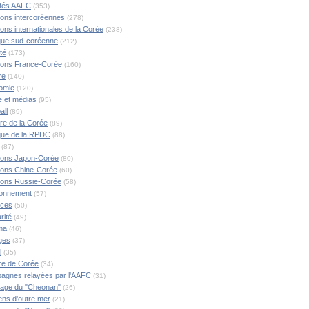
ités AAFC
(353)
ions intercoréennes
(278)
ions internationales de la Corée
(238)
ique sud-coréenne
(212)
té
(173)
ions France-Corée
(160)
re
(140)
omie
(120)
 et médias
(95)
all
(89)
ire de la Corée
(89)
ique de la RPDC
(88)
(87)
ions Japon-Corée
(80)
ions Chine-Corée
(60)
ions Russie-Corée
(58)
ronnement
(57)
nces
(50)
rité
(49)
ma
(46)
ges
(37)
l
(35)
re de Corée
(34)
agnes relayées par l'AAFC
(31)
rage du "Cheonan"
(26)
ns d'outre mer
(21)