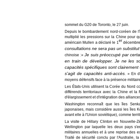
sommet du G20 de Toronto, le 27 juin.
Depuis le bombardement nord-coréen de l'
multiplié les pressions sur la Chine pour q
er
américain Mullen a déclaré le 1
décembre 
consultations ne sera pas un substitut 
Je suis préoccupé par cer
chinoise :«
en train de développer. Je ne les 
capacités spécifiques sont clairement 
s'agit de capacités anti-accès.
» En d'
moyens défensifs face à la présence militair
Les États-Unis utilisent la Corée du Nord 
différends territoriaux avec la Chine et l
d'élargissement et d'intégration des allianc
Washington reconnaît que les îles Senk
japonaises, mais considère aussi les îles K
avant elle à l'Union soviétique), comme terri
La visite de Hillary Clinton en Nouvelle-
Wellington par laquelle les deux pays s'e
militaires annuelles et à une reprise des e
Traité de sécurité conclu par l'Australie,