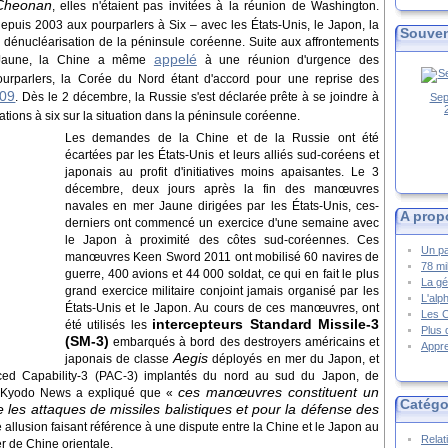
Cheonan
, elles n'étaient pas invitées à la réunion de Washington.
 depuis 2003 aux pourparlers à Six – avec les États-Unis, le Japon, la
Souven
 dénucléarisation de la péninsule coréenne. Suite aux affrontements
appelé
 Jaune, la Chine a même
à une réunion d'urgence des
ourparlers, la Corée du Nord étant d'accord pour une reprise des
009
. Dès le 2 décembre, la Russie s'est déclarée prête à se joindre à
Sep
ions à six sur la situation dans la péninsule coréenne.
Les demandes de la Chine et de la Russie ont été
écartées par les États-Unis et leurs alliés sud-coréens et
japonais au profit d'initiatives moins apaisantes. Le 3
décembre, deux jours après la fin des manœuvres
navales en mer Jaune dirigées par les États-Unis, ces-
A prop
derniers ont commencé un exercice d'une semaine avec
le Japon à proximité des côtes sud-coréennes. Ces
Un pa
manœuvres Keen Sword 2011 ont mobilisé 60 navires de
78 mi
guerre, 400 avions et 44 000 soldat, ce qui en fait le plus
La gé
grand exercice militaire conjoint jamais organisé par les
L'alp
États-Unis et le Japon. Au cours de ces manœuvres, ont
Les 
intercepteurs Standard Missile-3
été utilisés les
Plus 
(SM-3)
embarqués à bord des destroyers américains et
Appre
Aegis
japonais de classe
déployés en mer du Japon, et
vanced Capability-3 (PAC-3) implantés du nord au sud du Japon, de
ces manœuvres constituent un
e Kyodo News a expliqué que «
Catégo
 les attaques de missiles balistiques et pour la défense des
e allusion faisant référence à une dispute entre la Chine et le Japon au
Relat
r de Chine orientale.