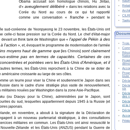
Naufr
Obama accusait son homologue chinois, Hu Jintao,
Relat
aveuglement délibéré
d'«
» dans les relations avec la
Archi
Corée du Nord au cours de ce qui fut rapporté
CIL
franche
comme une conversation «
» pendant le
Taek
île sud-coréenne de Yeonpyeong le 23 novembre, les États-Unis ont
Docume
ue celle-ci fasse pression sur la Corée du Nord. Le chef d'état-major
l'appel de Pékin à des
devant un think tank de Washington que «
Trois 
à l'action
», et, évoquant le programme de modernisation de l'armée
Commu
tains moyens haut de gamme que
sont clairement
[les Chinois]
Résol
Natio
sous-estime pas en termes de capacités. Certaines de ces
Proje
concentrées et pointées vers les États-Unis d'Amérique, et il
démoc
Accor
autres termes, les États-Unis reprochent à la Chine de se doter de
Progr
e américaine croissante au large de ses côtes.
toute 
comme un leurre pour viser la Chine et soutiennent le Japon dans ses
Décla
a Russie dans le cadre d'une stratégie plus vaste de renouvellement,
Décla
six
es militaires nouées par Washington dans la zone Asie-Pacifique.
Décla
des r
aku (ou Diaoyu pour la Chine), administrées par le Japon, sont
Décla
ouriles du sud, lesquelles appartiennent depuis 1945 à la Russie (et
et la
toires japonais.
Décl
Zélande, en novembre, a abouti à la signature de la Déclaration de
Accor
ngagent à un nouveau partenariat stratégique, à des consultations
Pétit
xercices militaires en commun. Les États-Unis ont ainsi ressuscité le
 la Nouvelle-Zélande et les États-Unis (ANZUS) pendant la Guerre de