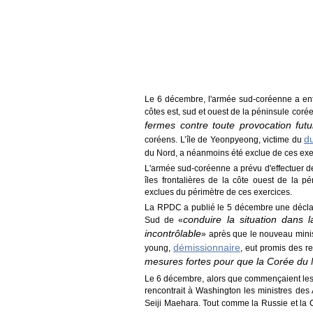
Le 6 décembre, l'armée sud-coréenne a entam
côtes est, sud et ouest de la péninsule coré
fermes contre toute provocation fu
du
coréens. L’île de Yeonpyeong, victime du
du Nord, a néanmoins été exclue de ces exe
L'armée sud-coréenne a prévu d'effectuer de
îles frontalières de la côte ouest de la 
exclues du périmètre de ces exercices.
La RPDC a publié le 5 décembre une déclar
conduire la situation dans
Sud de «
incontrôlable
» après que le nouveau mini
démissionnaire
young,
, eut promis des re
mesures fortes pour que la Corée du 
Le 6 décembre, alors que commençaient les e
rencontrait à Washington les ministres de
Seiji Maehara. Tout comme la Russie et la C