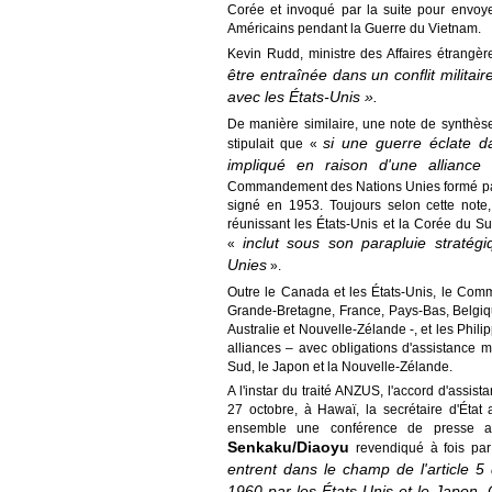
Corée et invoqué par la suite pour envoye
Américains pendant la Guerre du Vietnam.
Kevin Rudd, ministre des Affaires étrangèr
être entraînée dans un conflit militai
avec les États-Unis ».
De manière similaire, une note de synthè
si une guerre éclate d
stipulait que «
impliqué en raison d'une alliance 
Commandement des Nations Unies formé par le
signé en 1953. Toujours selon cette not
réunissant les États-Unis et la Corée du S
inclut sous son parapluie straté
«
Unies
».
Outre le Canada et les États-Unis, le Co
Grande-Bretagne, France, Pays-Bas, Belgiq
Australie et Nouvelle-Zélande -, et les Phil
alliances – avec obligations d'assistance m
Sud, le Japon et la Nouvelle-Zélande.
A l'instar du traité ANZUS, l'accord d'assis
27 octobre, à Hawaï, la secrétaire d'État 
ensemble une conférence de presse au
Senkaku/Diaoyu
revendiqué à fois par
entrent dans le champ de l'article 5
1960 par les États-Unis et le Japon