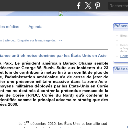
Présen
les médias
Agenda
Blog
n traité de...
Enquête sur le naufrage du... >>
Descr
à l'as
de la
liance anti-chinoise dominée par les États-Unis en Asie
Cont
a Paix, Le président américain Barack Obama semble
édécesseur George W. Bush. Suite aux incidents du 23
Vidéos
t loin de contribuer à mettre fin à un conflit de plus de
, l'administration américaine n'a de cesse de jeter de
ifier une présence militaire massive dans la zone Asie-
moyens militaires déployés par les États-Unis en Corée
nt moins destinés à contrer la prétendue menace de la
ue de Corée (RPDC, Corée du Nord) qu'à contenir la
entifiée comme le principal adversaire stratégique des
nées 2000.
er
Le 1
décembre 2010, les États-Unis et leur allié sud-