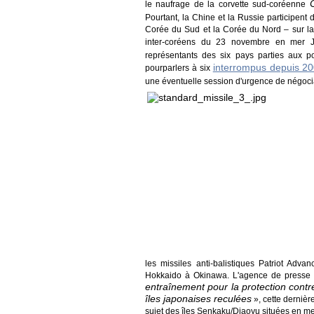
le naufrage de la corvette sud-coréenne
Pourtant, la Chine et la Russie participent
Corée du Sud et la Corée du Nord – sur la
inter-coréens du 23 novembre en mer
représentants des six pays parties aux p
interrompus depuis 2
pourparlers à six
une éventuelle session d'urgence de négociat
les missiles anti-balistiques Patriot Ad
Hokkaido à Okinawa. L'agence de press
entraînement pour la protection contre
îles japonaises reculées
», cette dernièr
sujet des îles Senkaku/Diaoyu situées en me