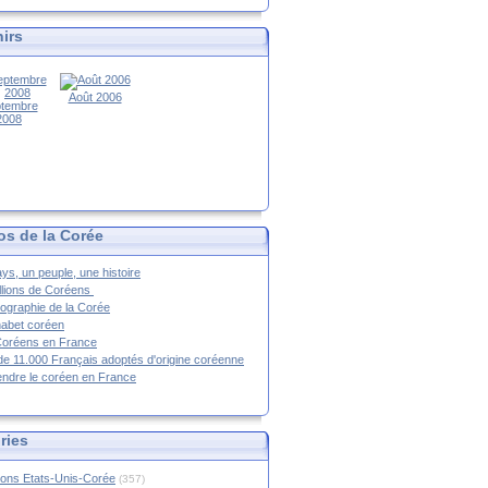
irs
Août 2006
tembre
2008
os de la Corée
ys, un peuple, une histoire
llions de Coréens
ographie de la Corée
habet coréen
Coréens en France
de 11.000 Français adoptés d'origine coréenne
ndre le coréen en France
ries
ions Etats-Unis-Corée
(357)