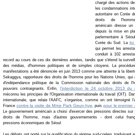
chargé des actions de
les condamnations inte
autoritaire en Corée 
droits de l'homm
américain dresse un b
depuis la mise en pl
parlementaire à Séou
lo
Corée du Sud. La
qui permet les arresta
conduit à 102 arresta
record au cours de ces dix dernières années, tandis que s'étend la surveil
des médias, d'hommes politiques et de simples citoyens. La procédure
manifestations a été dénoncée en juin 2013 comme une atteinte à la liber
Sekaggya, rapporteure des droits de l'homme pour les Nations Unies, qui 
d'indépendance politique de la Commission nationale des droits de 
l'interdiction le 24 octobre 2013 du
pouvoirs contraignants. Enfin,
méconnu les principes de l'Organisation internationale du travail (OIT). D
internationale, que relaie l'AAFC, s'organise, comme en ont témoigné l
contre la visite de Mme Park Geun-hye
pour le premier 
France
, puis
Le gouvernement américain a choisi d'exercer des pressions directes sur
droits de l'homme, mais d'autres gouvernements - dont celui fran
pressions économiques de Séoul.
Les débats ont porté sur la qualification du régime sud-coréen, traduisant a