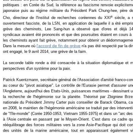
politiques : en Corée du Sud, la référence au fascisme renvoie expliciteme
japonaise puis au régime militaire du Président Park Chung-hee, père de 
e
Cho, directeur de l'Institut de recherches coréennes du XXI
siècle, a s
ouvertement fasciste, de la LSN, en application de laquelle il a été empr
grève des cheminots, Lee Sang-hun a observé que d'ores et déjà 140
syndicaux avaient été prononcés et que des poursuites étaient en cours à l'in
les cheminots ayant fait grève, notamment pour obtenir un dédommagement
l'accord de fin de grève
Dans la mesure où
n'a pas été respecté par la di
ont engagé, le 9 avril 2014, une grève de la faim.
La seconde table ronde a été consacrée à la situation diplomatique et mi
perspectives d'un système pour la paix.
Patrick Kuentzmann, secrétaire général de l'Association d'amitié franco-cor
au coeur du "pivot asiatique".
Le contrôle de l'Eurasie permet d'assurer un
l'Angleterre, aujourd'hui des Etats-Unis, puissances maritimes - dessinant u
la recherche de l'hégémonie sur la planète. Théorisé par Zbigniew Brzezi
nationale du Président Jimmy Carter puis conseiller de Barack Obama, candi
en 2008, le maintien de l'hégémonie américaine se traduit par des interven
de "l'île-monde" (Corée 1950-1953, Vietnam 1955-1975) et dans un "arc des
à l'Asie centrale en passant par le Moyen-Orient. C'est dans ce cadre qu
rééquilibrage des forces militaires vers la zone Asie-Pacifique qui doit co
des unités de la marine américaine, tout en apparaissant également vi