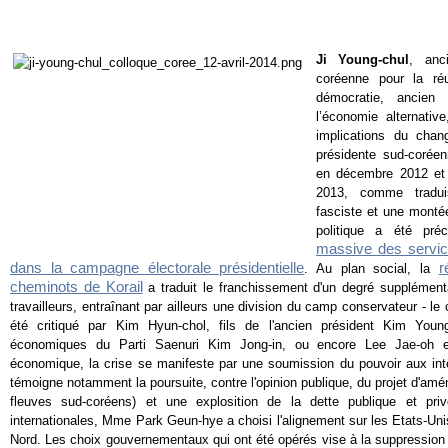
Ji Young-chul
, anc
coréenne pour la réu
démocratie, ancien
l’économie alternativ
implications du chan
présidente sud-coré
en décembre 2012 et e
2013, comme tradui
fasciste et une monté
politique a été pré
massive des servic
dans la campagne électorale présidentielle
r
. Au plan social, la
cheminots de Korail
a traduit le franchissement d'un degré supplémenta
travailleurs, entraînant par ailleurs une division du camp conservateur - 
été critiqué par Kim Hyun-chol, fils de l'ancien président Kim Youn
économiques du Parti Saenuri Kim Jong-in, ou encore Lee Jae-oh 
économique, la crise se manifeste par une soumission du pouvoir aux i
témoigne notamment la poursuite, contre l'opinion publique, du projet d'am
fleuves sud-coréens) et une explosition de la dette publique et priv
internationales, Mme Park Geun-hye a choisi l'alignement sur les Etats-Uni
Nord. Les choix gouvernementaux qui ont été opérés vise à la suppression b