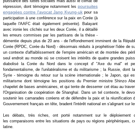
puissance des luttes sociales mais aussi le climat de
poursuites
répression, dont témoigne notamment les
engagées contre l'avocat Jang Kyung-uk
pour sa
participation à une conférence sur la paix en Corée (à
laquelle l'AAFC était également présente). Balayant
avec ironie les clichés sur les deux Corée, il a détaillé
les erreurs commises par les partisans de la thèse -
démentie depuis plus de 20 ans - de l'effondrement imminent de la Républ
Corée (RPDC, Corée du Nord) - désormais réduits à prophétiser l'idée de s
un contexte d'affaiblissement de l'empire américain et de montée des pér
seul endroit au monde où se croisent les intérêts de quatre grandes puiss
diabolisé la Corée du Nord dans le concept d' "Axe du mal" et pers
fondamentalisme, de l'unilatéralisme et du militarisme ; la Russie, dont l
Syrie - témoigne du retour sur la scène internationale ; le Japon, qui
militarisme dont témoigne les positions du Premier ministre Shinzo Ab
chapelet de bases américaines, et qui tente de desserrer cet étau au trave
l'Organisation de coopération de Shanghaï. Dans un tel contexte, le devoi
soutenir les camarades coréens et de défendre la paix et la réunification 
Gouvernement français en tête, bradent l'intérêt national en s'alignant sur l
Les débats, très riches, ont porté notamment sur le déploiement 
les comparaisons entre les situations de pays ou régions périphériques, 
latine.