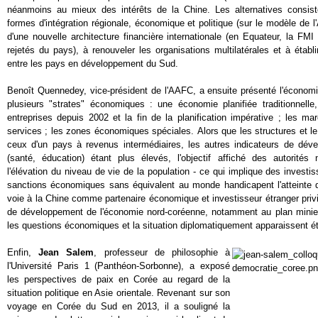
néanmoins au mieux des intérêts de la Chine. Les alternatives consist
formes d'intégration régionale, économique et politique (sur le modèle de 
d'une nouvelle architecture financière internationale (en Equateur, la FM
rejetés du pays), à renouveler les organisations multilatérales et à établ
entre les pays en développement du Sud.
Benoît Quennedey, vice-président de l'AAFC, a ensuite présenté l'écono
plusieurs "strates" économiques : une économie planifiée traditionnell
entreprises depuis 2002 et la fin de la planification impérative ; les m
services ; les zones économiques spéciales. Alors que les structures et 
ceux d'un pays à revenus intermédiaires, les autres indicateurs de dév
(santé, éducation) étant plus élevés, l'objectif affiché des autorités 
l'élévation du niveau de vie de la population - ce qui implique des invest
sanctions économiques sans équivalent au monde handicapent l'atteinte de
voie à la Chine comme partenaire économique et investisseur étranger privi
de développement de l'économie nord-coréenne, notamment au plan minie
les questions économiques et la situation diplomatiquement apparaissent é
Enfin,
Jean Salem
, professeur de philosophie à
l'Université Paris 1 (Panthéon-Sorbonne), a exposé
les perspectives de paix en Corée au regard de la
situation politique en Asie orientale. Revenant sur son
voyage en Corée du Sud en 2013, il a souligné la