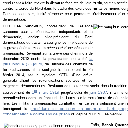
conduisant à faire revivre la dictature fasciste de l'ère Yusin, tout en accélé
contre la Corée du Nord dans le cadre des exercices militaires menés con
Dans ce contexte, l'unité s'impose pour permettre l'établissement d'un
démocratique.
Puis
Lee Sang-hun
, coprésident de l’Alliance
coréenne pour la réunification indépendante et la
démocratie, ancien vice-président du Parti
démocratique du travail, a souligné les implications de
la grève générale et de la nécessité d'une démocratie
progressiste. Revenant sur la grève des cheminots de
la
décembre 2013 contre la privatisation, qui a été
plus longue (23 jours)
de l'histoire des chemins de
fer sud-coréens, il a souligné le lancement le 25
février 2014, par le syndicat KCTU, d'une grève
générale alliant les revendications sociales et les
exigences démocratiques. Resituant ce mouvement social dans la tradition 
er
1
mars 1919
juin 1987
soulèvement du
jusqu'à celui de
, il a mis 
revendications dans un front uni des luttes sur le mot d'ordre de démiss
hye. Les militants progressistes combattant en ce sens subissent une r
procédure d'interdiction en cours du Parti progr
témoignent la
condamnation à douze ans de prison
du député du PPU Lee Seok-ki.
Enfin,
Benoît Quenn