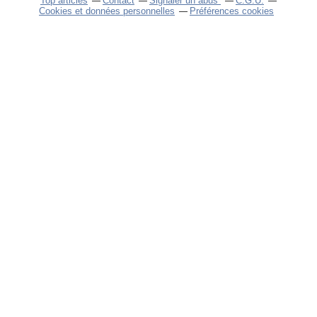
Top articles
Contact
Signaler un abus
C.G.U.
Cookies et données personnelles
Préférences cookies