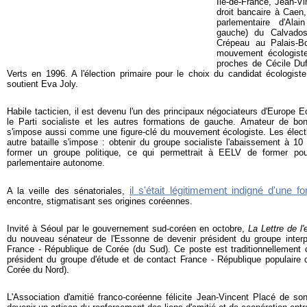
Ile-de-France, Jean-Vi
droit bancaire à Caen,
parlementaire d'Alai
gauche) du Calvados
Crépeau au Palais-Bo
mouvement écologiste
proches de Cécile Duf
Verts en 1996. A l'élection primaire pour le choix du candidat écologiste 
soutient Eva Joly.
Habile tacticien, il est devenu l'un des principaux négociateurs d'Europe 
le Parti socialiste et les autres formations de gauche. Amateur de bo
s'impose aussi comme une figure-clé du mouvement écologiste. Les élect
autre bataille s'impose : obtenir du groupe socialiste l'abaissement à 10
former un groupe politique, ce qui permettrait à EELV de former pou
parlementaire autonome.
il s'était légitimement indigné d'une f
A la veille des sénatoriales,
encontre, stigmatisant ses origines coréennes.
Invité à Séoul par le gouvernement sud-coréen en octobre,
La Lettre de l
du nouveau sénateur de l'Essonne de devenir président du groupe interp
France - République de Corée (du Sud). Ce poste est traditionnellement c
président du groupe d'étude et de contact France - République populair
Corée du Nord).
L'Association d'amitié franco-coréenne félicite Jean-Vincent Placé de son