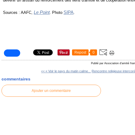
devenir un artisan du renforcement des liens d'amitié et de coopération entr
Le Point
SIPA
Sources : AAFC,
. Photo
.
Repost
0
Publié par Association d'amitié fr
<< « Voir le pays du matin calme...
Rencontre religieuse intercor
commentaires
Ajouter un commentaire