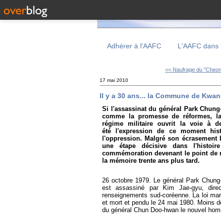
Adhérer à l'AAFC
L'AAFC dans 
<< Naufrage du "Cheona
17 mai 2010
Il y a 30 ans... la Commune de Kwan
Si l'assassinat du général Park Chung-
comme la promesse de réformes, la
régime militaire ouvrit la voie à
été l'expression de ce moment his
l'oppression. Malgré son écrasement
une étape décisive dans l'histo
commémoration devenant le point de ra
la mémoire trente ans plus tard.
26 octobre 1979. Le général Park Chung
est assassiné par Kim Jae-gyu, direc
renseignements sud-coréenne. La loi mar
et mort et pendu le 24 mai 1980. Moins d
du général Chun Doo-hwan le nouvel homm