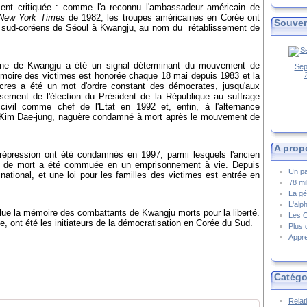
ment critiquée : comme l'a reconnu l'ambassadeur américain de
New York Times
de 1982, les troupes américaines en Corée ont
Souven
ires sud-coréens de Séoul à Kwangju, au nom du rétablissement de
ne de Kwangju a été un signal déterminant du mouvement de
Sep
moire des victimes est honorée chaque 18 mai depuis 1983 et la
cres a été un mot d'ordre constant des démocrates, jusqu'aux
ssement de l'élection du Président de la République au suffrage
n civil comme chef de l'Etat en 1992 et, enfin, à l'alternance
e Kim Dae-jung, naguère condamné à mort après le mouvement de
A prop
 répression ont été condamnés en 1997, parmi lesquels l'ancien
ne de mort a été commuée en un emprisonnement à vie. Depuis
Un pa
ational, et une loi pour les familles des victimes est entrée en
78 mi
La gé
L'alp
alue la mémoire des combattants de Kwangju morts pour la liberté.
Les 
e, ont été les initiateurs de la démocratisation en Corée du Sud.
Plus 
Appre
Catégo
Relat