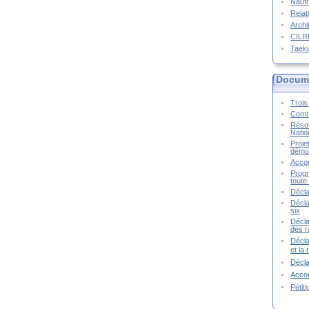
Naufr
Relat
Archi
CIL
Taek
Docume
Trois 
Commu
Résol
Natio
Proje
démoc
Accor
Progr
toute 
Décla
Décla
six
Décla
des r
Décla
et la
Décl
Accor
Pétit