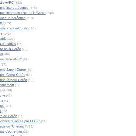
ités AAFC
(353)
ions intercoréennes
(278)
ions internationales de la Corée
(238)
ique sud-coréenne
(213)
té
(173)
ions France-Corée
(160)
re
(141)
omie
(121)
 et médias
(95)
ire de la Corée
(90)
all
(89)
ique de la RPDC
(88)
(87)
ions Japon-Corée
(80)
ions Chine-Corée
(60)
ions Russie-Corée
(58)
ronnement
(57)
nces
(50)
rité
(49)
ma
(46)
ges
(37)
l
(35)
re de Corée
(34)
agnes relayées par l'AAFC
(31)
rage du "Cheonan"
(26)
ns d'outre mer
(21)