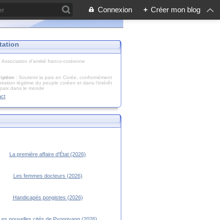
Connexion
+
Créer mon blog
tation
: Association d'amitié franco-coréenne
iption
: Soutenir la paix en Corée, conformément
piration légitime du peuple coréen et dans l’intérêt
 paix dans le monde
act
La première affaire d'État (2026)
Les femmes docteurs (2026)
Handicapés pongistes (2026)
Les nouvelles cités de Pyongyang (2026)