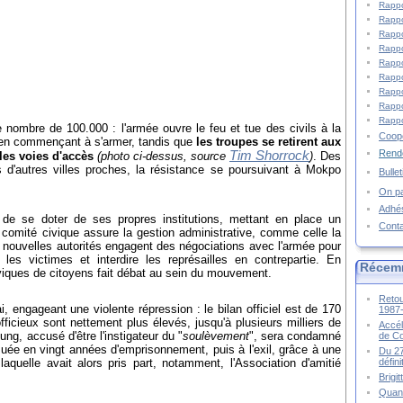
Rappo
Rappo
Rappo
Rappo
Rappo
Rappo
Rappo
Rappo
Rappo
e nombre de 100.000 : l'armée ouvre le feu et tue des civils à la
Coopé
nt en commençant à s'armer, tandis que
les troupes se retirent aux
Rende
Tim Shorrock
les voies d'accès
(photo ci-dessus, source
)
. Des
 d'autres villes proches, la résistance se poursuivant à Mokpo
Bulle
On pa
Adhé
e se doter de ses propres institutions, mettant en place un
Cont
 comité civique assure la gestion administrative, comme celle la
Les nouvelles autorités engagent des négociations avec l'armée pour
 les victimes et interdire les représailles en contrepartie. En
Récem
iques de citoyens fait débat au sein du mouvement.
Retou
ai, engageant une violente répression : le bilan officiel est de 170
1987
officieux sont nettement plus élevés, jusqu'à plusieurs milliers de
Accél
ung, accusé d'être l'instigateur du "
soulèvement
", sera condamné
de C
ée en vingt années d'emprisonnement, puis à l'exil, grâce à une
Du 27
défin
laquelle avait alors pris part, notamment, l'Association d'amitié
Brigi
Quand