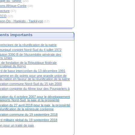
age du "Sewol"
(20)
ions Afrique-Corée
(18)
tecture
(17)
RECO
(12)
won-Do - Hapkido - Taekkyon
(12)
nts importants
principes de la réunification de la patrie
niqué conjoint Nord-Sud du 4 juillet 1972
ution 3390 B de l'Assemblée générale des
ns Unies
t de fondation de la République fédérale
ratique du Koryo
d de base intercoréen du 13 décembre 1991
amme en dix points pour une grande union de
la nation en faveur de la réunification de la patrie
ration commune Nord-Sud du 15 juin 2000
ration conjointe du 4ème tour des Pourparlers à
ration du 4 octobre 2007 pour le développement
apports Nord-Sud, la paix et la prospérité
ration du 27 avril 2018 pour la paix, la prospérité
 réunification de la péninsule coréenne
aration commune du 19 septembre 2018
d militaire global du 19 septembre 2018
ion pour un traité de paix