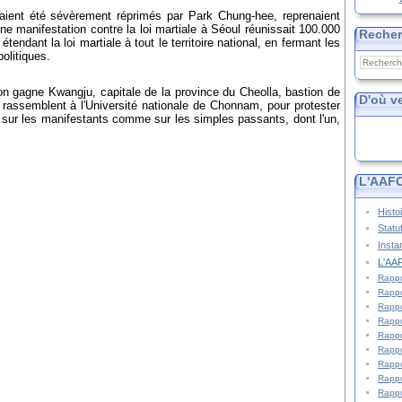
ient été sévèrement réprimés par Park Chung-hee, reprenaient
e manifestation contre la loi martiale à Séoul réunissait 100.000
Reche
 étendant la loi martiale à tout le territoire national, en fermant les
politiques.
on gagne Kwangju, capitale de la province du Cheolla, bastion de
D'où v
e rassemblent à l'Université nationale de Chonnam, pour protester
t sur les manifestants comme sur les simples passants, dont l'un,
L'AAFC
Histo
Statu
Insta
L'AAF
Rappo
Rappo
Rappo
Rappo
Rappo
Rappo
Rappo
Rappo
Rappo