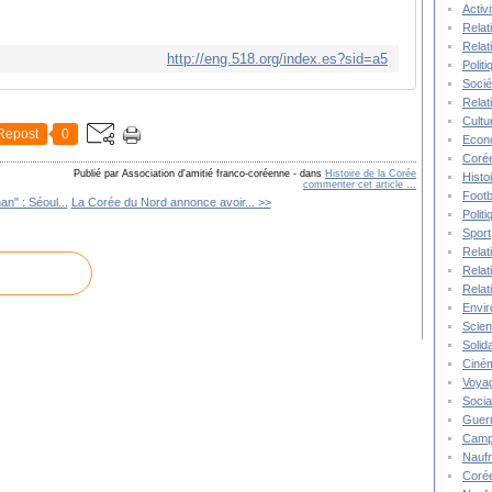
Activ
Relat
Relat
http://eng.518.org/index.es?sid=a5
Polit
Socié
Relat
Cultu
Repost
0
Econ
Corée
Publié par Association d'amitié franco-coréenne
-
dans
Histoire de la Corée
Histo
commenter cet article
…
Footb
n" : Séoul...
La Corée du Nord annonce avoir... >>
Polit
Sport
Relat
Relat
Relat
Envi
Scie
Solida
Ciné
Voya
Socia
Guer
Camp
Nauf
Corée