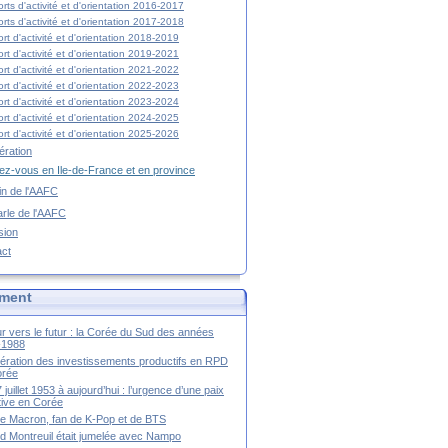
rts d'activité et d'orientation 2016-2017
rts d'activité et d'orientation 2017-2018
rt d'activité et d'orientation 2018-2019
rt d'activité et d'orientation 2019-2021
rt d'activité et d'orientation 2021-2022
rt d'activité et d'orientation 2022-2023
rt d'activité et d'orientation 2023-2024
rt d'activité et d'orientation 2024-2025
rt d'activité et d'orientation 2025-2026
ration
z-vous en Ile-de-France et en province
tin de l'AAFC
rle de l'AAFC
sion
act
ment
r vers le futur : la Corée du Sud des années
-1988
ération des investissements productifs en RPD
orée
 juillet 1953 à aujourd’hui : l’urgence d’une paix
itive en Corée
tte Macron, fan de K-Pop et de BTS
 Montreuil était jumelée avec Nampo