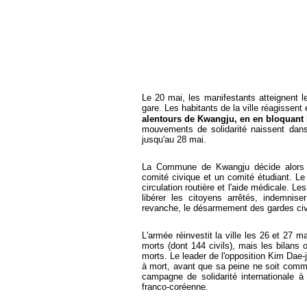
Le 20 mai, les manifestants atteignent l
gare. Les habitants de la ville réagisse
alentours de Kwangju, en en bloquant 
mouvements de solidarité naissent dans
jusqu'au 28 mai.
La Commune de Kwangju décide alors d
comité civique et un comité étudiant. Le
circulation routière et l'aide médicale. 
libérer les citoyens arrêtés, indemniser
revanche, le désarmement des gardes civ
L'armée réinvestit la ville les 26 et 27 m
morts (dont 144 civils), mais les bilans 
morts. Le leader de l'opposition Kim Dae-j
à mort, avant que sa peine ne soit commu
campagne de solidarité internationale à 
franco-coréenne.