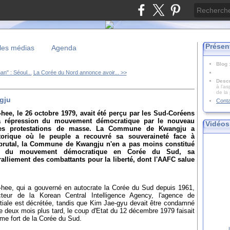
Présen
les médias
Agenda
Blog
n" : Séoul...
La Corée du Nord annonce avoir... >>
Descr
à l'as
de la
gju
Cont
hee, le 26 octobre 1979, avait été perçu par les Sud-Coréens
 répression du mouvement démocratique par le nouveau
Vidéos
 des protestations de masse. La Commune de Kwangju a
torique où le peuple a recouvré sa souveraineté face à
 brutal, la Commune de Kwangju n'en a pas moins constitué
ire du mouvement démocratique en Corée du Sud, sa
lliement des combattants pour la liberté, dont l'AAFC salue
-hee, qui a gouverné en autocrate la Corée du Sud depuis 1961,
teur de la Korean Central Intelligence Agency, l'agence de
tiale est décrétée, tandis que Kim Jae-gyu devait être condamné
e deux mois plus tard, le coup d'Etat du 12 décembre 1979 faisait
e fort de la Corée du Sud.