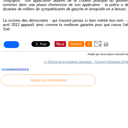
Jong-geun, "
son application dépend de la couleur politique du gouvern
sommes dans une phase d'extension de son application : la police a d
dizaines de milliers de sympathisants de gauche et lorsqu'elle en a besoin, e
La victoire des démocrates - qui n'auront jamais si bien mérité leur nom - 
avril 2012 apparaît ainsi comme la meilleure garantie pour que cesse l'a
Sud.
Repost
0
Publié par Association d'amitié f
<< Découvrir la musique classique...
Concert historique à Par
commentaires
Ajouter un commentaire