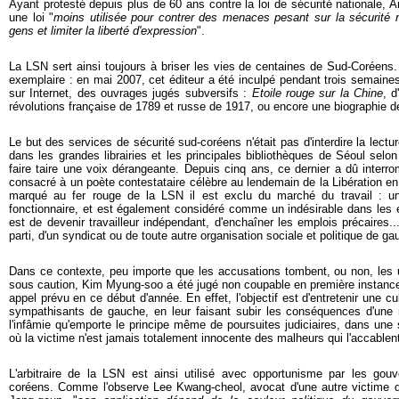
Ayant protesté depuis plus de 60 ans contre la loi de sécurité nationale, 
une loi "
moins utilisée pour contrer des menaces pesant sur la sécurité n
gens et limiter la liberté d'expression
".
La LSN sert ainsi toujours à briser les vies de centaines de Sud-Coréen
exemplaire : en mai 2007, cet éditeur a été inculpé pendant trois semaines
sur Internet, des ouvrages jugés subversifs :
Etoile rouge sur la Chine
, 
révolutions française de 1789 et russe de 1917, ou encore une biographie d
Le but des services de sécurité sud-coréens n'était pas d'interdire la lect
dans les grandes librairies et les principales bibliothèques de Séoul se
faire taire une voix dérangeante. Depuis cinq ans, ce dernier a dû interro
consacré à un poète contestataire célèbre au lendemain de la Libération 
marqué au fer rouge de la LSN il est exclu du marché du travail : u
fonctionnaire, et est également considéré comme un indésirable dans les en
est de devenir travailleur indépendant, d'enchaîner les emplois précaires.
parti, d'un syndicat ou de toute autre organisation sociale et politique de ga
Dans ce contexte, peu importe que les accusations tombent, ou non, les u
sous caution, Kim Myung-soo a été jugé non coupable en première instance
appel prévu en ce début d'année. En effet, l'objectif est d'entretenir une cult
sympathisants de gauche, en leur faisant subir les conséquences d'une
l'infâmie qu'emporte le principe même de poursuites judiciaires, dans une
où la victime n'est jamais totalement innocente des malheurs qui l'accablen
L'arbitraire de la LSN est ainsi utilisé avec opportunisme par les go
coréens. Comme l'observe Lee Kwang-cheol, avocat d'une autre victime 