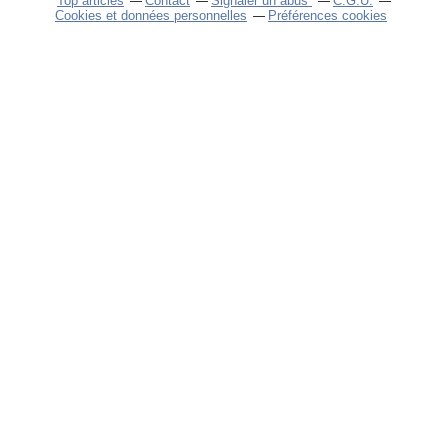
Top articles
Contact
Signaler un abus
C.G.U.
Cookies et données personnelles
Préférences cookies