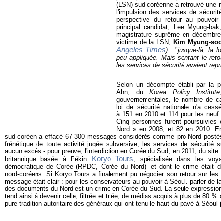
(LSN) sud-coréenne a retrouvé une 
l'impulsion des services de sécuri
perspective du retour au pouvoir
principal candidat, Lee Myung-bak
magistrature suprême en décembre
victime de la LSN,
Kim Myung-so
Angeles Times
)
: "
jusque-là, la l
peu appliquée. Mais sentant le ret
les services de sécurité avaient repri
Selon un décompte établi par la po
Ahn, du
Korea Policy Institute
gouvernementales, le nombre de ca
loi de sécurité nationale n'a ces
à 151 en 2010 et 114 pour les neuf
Cinq personnes furent poursuivies e
Nord » en 2008, et 82 en 2010. En
sud-coréen a effacé 67 300 messages considérés comme pro-Nord postés 
frénétique de toute activité jugée subversive, les services de sécurité 
aucun excès - pour preuve, l'interdiction en Corée du Sud, en 2011, du site
Koryo Tours
britannique basée à Pékin
, spécialisée dans les voy
démocratique de Corée (RPDC, Corée du Nord), et dont le crime était d
nord-coréens. Si Koryo Tours a finalement pu négocier son retour sur les 
message était clair : pour les conservateurs au pouvoir à Séoul, parler de 
des documents du Nord est un crime en Corée du Sud. La seule expression 
tend ainsi à devenir celle, filtrée et triée, de médias acquis à plus de 80 %
pure tradition autoritaire des généraux qui ont tenu le haut du pavé à Séoul