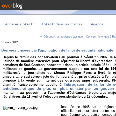
Adhérer à l'AAFC
L'AAFC dans les médias
Agenda
<< Découvrir la musique classique...
Concert historique à Par
10 mars 2012
Des vies brisées par l'application de la loi de sécurité nationale
Depuis le retour des conservateurs au pouvoir à Séoul fin 2007, la lo
utilisée de manière extensive pour réprimer la liberté d'expression. 
centaines de Sud-Coréens innocents : dans un article intitulé "Séoul in
militants de gauche. Le gouvernement s'appuie sur une loi de 1948,
militaires", le journaliste du
Monde
Philippe Pons a livré le r
universitaire sud-coréen jeté de l'université et privé d'accès à l'empl
proposé à la vente sur Internet des ouvrages jugés subversifs. Pl
l'abrogation de la loi de s
d'amitié franco-coréenne appelle à
antidémocratique de plus en plus utilisée par un gouver
maintenir au pouvoir - à l'approche d'échéances électorales maje
législatives du 11 avril et l'élection présidentielle du 19 décembre.
Instituée en 1948 par le régime
officiellement pour lutter contre le
pour réprimer toute opinion contestata