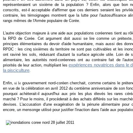
représenteraient un sixième de la population ? Enfin, alors que bon n
conscrits, est-il acceptable d'affirmer que ces derniers seraient les priv
contraire, les témoignages montrent que la lutte pour l'autosuffisance al
rangs mêmes de l'Armée populaire de Corée.
L'autre objection majeure à une aide aux populations coréennes tient
au rô
la RPD de Corée. Cet argument doit aussi se lire comme un prétexte,
principes élémentaires du devoir d'aide humanitaire, mais aussi des donn
RPDC : les cinq sixièmes du territoire ne sont pas cultivables et les ino
ont raviné les sols, réduisant d'autant la surface agricole utile. Loin de
alimentaire, les autorités nord-coréennes ont au contraire fait de l'aut
expériences novatrices dans le do
priorités de leur action, multipliant les
la pisciculture
.
Enfin,
si le
gouvernement nord-coréen cherchait, comme certains le prétend
en vue de la célébration en avril 2012 du centième anniversaire de son fond
pourquoi achèterait-il aujourd'hui aux prix les plus élevés les rares céré
marché ? Pour le moins, il procèderait à des achats différés sur les march
devises. L'accusation d'une exagération de la pénurie alimentaire pour c
encore, un mensonge utilisé pour justifier l'inaction dans l'aide aux popula