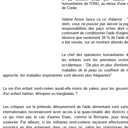
humanitaires de l'ONU, au retour d'une
de Corée
.
Valerie Amos lance ce cri d'alarme :
réels, vous ne pouvez pas laisser la pop
responsabilités des pays riches dont c
continuent de conditionner l'aide d'urgenc
observe que seulement 34 % de l'aide d
a été versée, sur un montant attendu de 
La chef des opérations humanitaires 
les enfants sont les premières victi
occidentaux : "
De plus en plus d'enfants
maladies de la peau ou souffrent de mal
approche, les maladies respiratoires vont devenir plus fréquentes
".
La vie d'un enfant nord-coréen aurait-elle moins de valeur, pour les gouve
d'un enfant haïtien, éthiopien ou bangladais ?
Les critiques sur le prétendu détournement de l'aide alimentaire sont san
internationales reconnaissent avoir accès à la quasi-totalité des districts 
ce qui n'est pas le cas d'autres Etats, comme la Birmanie, pour lesqu
soulevée. Par ailleurs, si les militaires nord-coréens reçoivent effective
pourrait-il en être autrement dans un pays où, selon les statistiques de