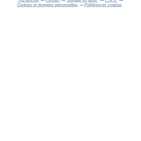
Top articles
Contact
Signaler un abus
C.G.U.
Cookies et données personnelles
Préférences cookies