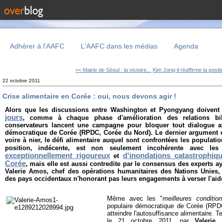
Adhérer à l'AAFC
L'AAFC dans les médias
Agenda
<< Mairie de Séoul : la victoire...
Kim Jong-il réaffirme la positi
22 octobre 2011
Crise alimentaire en Corée : oui, nous devons agir !
Alors que les discussions entre Washington et Pyongyang doiven
jours
, comme à chaque phase d'amélioration des relations bi
conservateurs lancent une campagne pour bloquer tout dialogue a
démocratique de Corée (RPDC, Corée du Nord). Le dernier argument e
voire à nier, le défi alimentaire auquel sont confrontées les populat
position, indécente, est non seulement incohérente avec l
exceptionnellement rigoureux
d'inondations catastrophiq
et
Corée
, mais elle est aussi contredite par le consensus des experts ay
Valerie Amos, chef des opérations humanitaires des Nations Unies, 
des pays occidentaux n'honorant pas leurs engagements à verser l'aid
Même avec les "
meilleures conditio
populaire démocratique de Corée (RPD
atteindre l'autosuffisance alimentaire. T
le 21 octobre 2011, par
Valerie