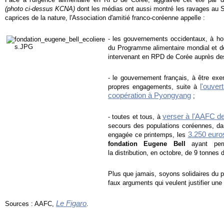
(photo ci-dessus KCNA)
dont les médias ont aussi montré les ravages au S
caprices de la nature, l'Association d'amitié franco-coréenne appelle :
- les gouvernements occidentaux, à hono
du Programme alimentaire mondial et de
intervenant en RPD de Corée auprès des 
- le gouvernement français, à être exe
l'ouver
propres engagements, suite à
coopération à Pyongyang
;
verser à l'AAFC d
-
toutes et tous, à
secours des populations coréennes, dans
3.250 euros
engagée ce printemps, les
fondation Eugene Bell
ayant permi
la distribution, en octobre, de 9 tonnes 
Plus que jamais, soyons solidaires du 
faux arguments qui veulent justifier une
Le Figaro
Sources : AAFC,
.