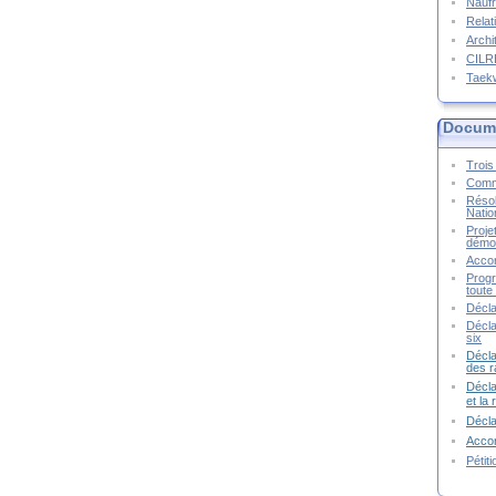
Naufr
Relat
Archi
CIL
Taek
Docume
Trois 
Commu
Résol
Natio
Proje
démoc
Accor
Progr
toute 
Décla
Décla
six
Décla
des r
Décla
et la
Décl
Accor
Pétit