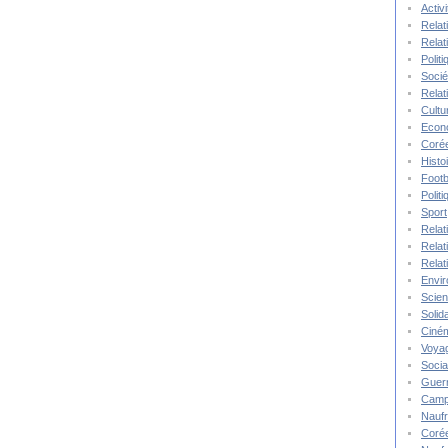
Activ
Relat
Relat
Polit
Socié
Relat
Cultu
Econ
Corée
Histo
Footb
Polit
Sport
Relat
Relat
Relat
Envi
Scie
Solida
Ciné
Voya
Socia
Guer
Camp
Nauf
Corée