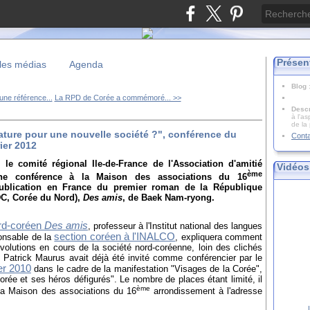
Présen
les médias
Agenda
Blog
ne référence...
La RPD de Corée a commémoré... >>
Descr
à l'as
de la
rature pour une nouvelle société ?", conférence du
Cont
ier 2012
 le comité régional Ile-de-France de l'Association d'amitié
Vidéos
ème
une conférence à la Maison des associations du 16
publication en France du premier roman de la République
C, Corée du Nord),
Des amis
, de Baek Nam-ryong.
rd-coréen
Des amis
, professeur à l'Institut national des langues
section coréen à l'INALCO
ponsable de la
, expliquera comment
évolutions en cours de la société nord-coréenne, loin des clichés
 Patrick Maurus avait déjà été invité comme conférencier par le
er 2010
dans le cadre de la manifestation "Visages de la Corée",
 Corée et ses héros défigurés".
Le nombre de places étant limité, il
ème
la Maison des associations du 16
arrondissement à l'adresse