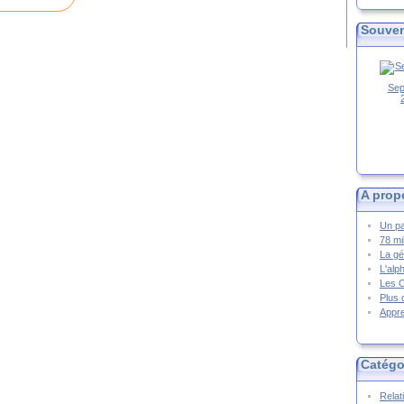
Souven
Sep
A prop
Un pa
78 mi
La gé
L'alp
Les 
Plus 
Appre
Catégo
Relat