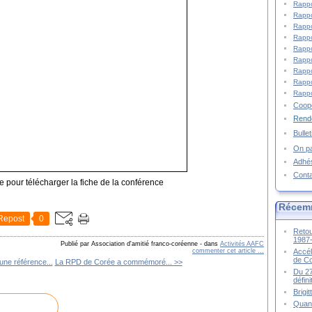
Rappo
Rappo
Rappo
Rappo
Rappo
Rappo
Rappo
Rappo
Rappo
Coopé
Rende
Bulle
On pa
Adhé
Cont
e pour télécharger la fiche de la conférence
Récem
Repost
0
Retou
1987
Publié par Association d'amitié franco-coréenne
-
dans
Activités AAFC
Accél
commenter cet article
…
de C
ne référence...
La RPD de Corée a commémoré... >>
Du 27
défin
Brigi
Quand