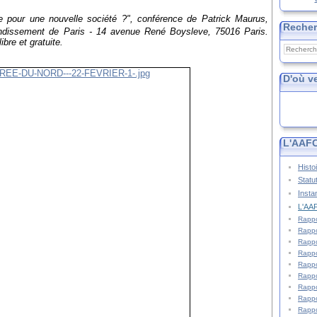
re pour une nouvelle société ?", conférence de Patrick Maurus,
Reche
ndissement de Paris - 14 avenue René Boysleve, 75016 Paris.
bre et gratuite.
D'où v
L'AAFC
Histo
Statu
Insta
L'AAF
Rappo
Rappo
Rappo
Rappo
Rappo
Rappo
Rappo
Rappo
Rappo