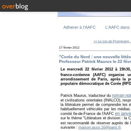
Adhérer à l'AAFC
L'AAFC dans 
<< Le zoo de Pyongyang, u
17 février 2012
"Corée du Nord : une nouvelle litté
Professeur Patrick Maurus le 22 févr
Le mercredi 22 février 2012 à 19h30,
franco-coréenne (AAFC) organise 
arrondissement de Paris, après la 
populaire démocratique de Corée (RPD
roman no
Patrick Maurus, traducteur du
et civilisations orientales (INALCO), res
la littérature permet de comprendre les 
habituellement véhiculés par les médias.
en janvi
comité Ile-de-France de l'AAFC
sur le thème "Littérature et division : la
est recommandé de réserver auprès de 
suivante :
maison.asso.16@paris.fr
.