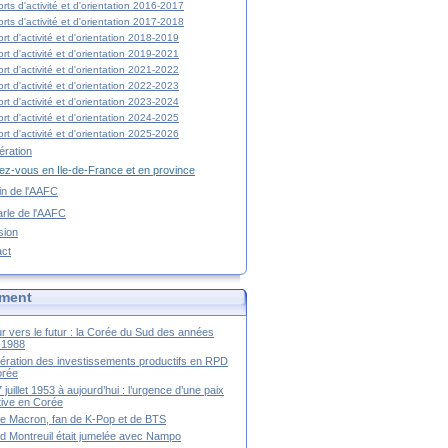
rts d'activité et d'orientation 2016-2017
rts d'activité et d'orientation 2017-2018
rt d'activité et d'orientation 2018-2019
rt d'activité et d'orientation 2019-2021
rt d'activité et d'orientation 2021-2022
rt d'activité et d'orientation 2022-2023
rt d'activité et d'orientation 2023-2024
rt d'activité et d'orientation 2024-2025
rt d'activité et d'orientation 2025-2026
ration
z-vous en Ile-de-France et en province
tin de l'AAFC
rle de l'AAFC
sion
act
ment
r vers le futur : la Corée du Sud des années
-1988
ération des investissements productifs en RPD
orée
 juillet 1953 à aujourd’hui : l’urgence d’une paix
itive en Corée
tte Macron, fan de K-Pop et de BTS
 Montreuil était jumelée avec Nampo