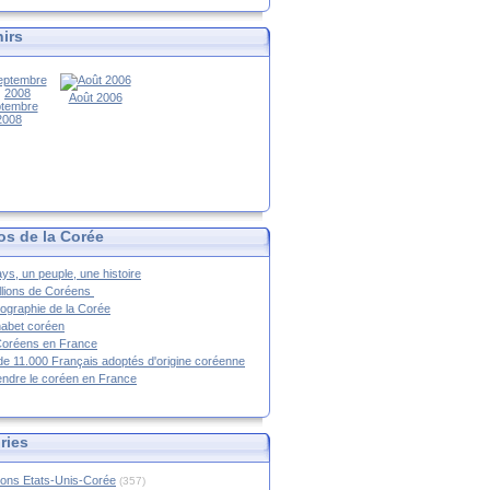
irs
Août 2006
tembre
2008
os de la Corée
ys, un peuple, une histoire
llions de Coréens
ographie de la Corée
habet coréen
Coréens en France
de 11.000 Français adoptés d'origine coréenne
ndre le coréen en France
ries
ions Etats-Unis-Corée
(357)