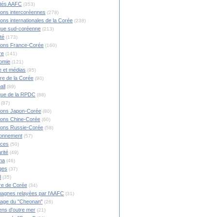
ités AAFC
(353)
ions intercoréennes
(278)
ions internationales de la Corée
(238)
ique sud-coréenne
(213)
té
(173)
ions France-Corée
(160)
re
(141)
omie
(121)
 et médias
(95)
ire de la Corée
(90)
all
(89)
ique de la RPDC
(88)
(87)
ions Japon-Corée
(80)
ions Chine-Corée
(60)
ions Russie-Corée
(58)
ronnement
(57)
nces
(50)
rité
(49)
ma
(46)
ges
(37)
l
(35)
re de Corée
(34)
agnes relayées par l'AAFC
(31)
rage du "Cheonan"
(26)
ns d'outre mer
(21)