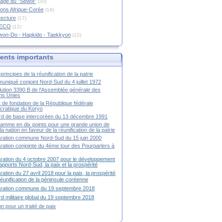
age du "Sewol"
(20)
ions Afrique-Corée
(18)
tecture
(17)
RECO
(12)
won-Do - Hapkido - Taekkyon
(12)
nts importants
principes de la réunification de la patrie
niqué conjoint Nord-Sud du 4 juillet 1972
ution 3390 B de l'Assemblée générale des
ns Unies
t de fondation de la République fédérale
ratique du Koryo
d de base intercoréen du 13 décembre 1991
amme en dix points pour une grande union de
la nation en faveur de la réunification de la patrie
ration commune Nord-Sud du 15 juin 2000
ration conjointe du 4ème tour des Pourparlers à
ration du 4 octobre 2007 pour le développement
apports Nord-Sud, la paix et la prospérité
ration du 27 avril 2018 pour la paix, la prospérité
 réunification de la péninsule coréenne
aration commune du 19 septembre 2018
d militaire global du 19 septembre 2018
ion pour un traité de paix