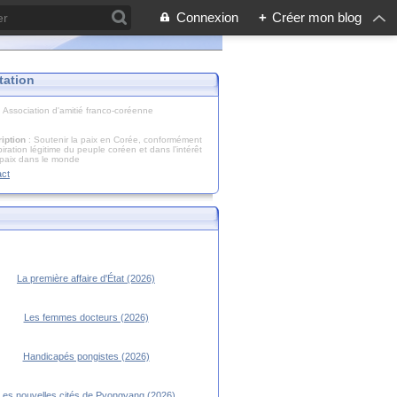
Connexion
+
Créer mon blog
tation
: Association d'amitié franco-coréenne
iption
: Soutenir la paix en Corée, conformément
piration légitime du peuple coréen et dans l’intérêt
 paix dans le monde
act
La première affaire d'État (2026)
Les femmes docteurs (2026)
Handicapés pongistes (2026)
Les nouvelles cités de Pyongyang (2026)