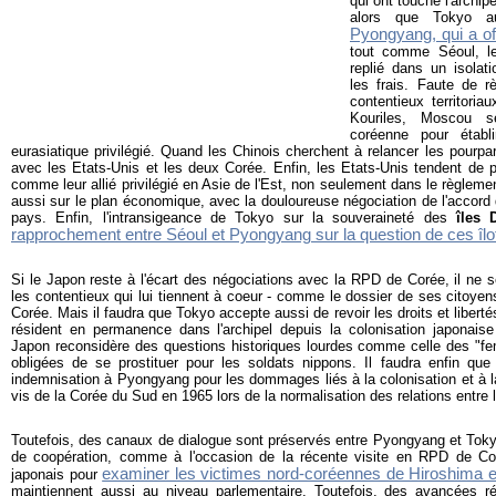
qui ont touché l'archi
alors que Tokyo a
Pyongyang, qui a of
tout comme Séoul, le
replié dans un isolati
les frais. Faute de 
contentieux territori
Kouriles, Moscou s
coréenne pour établ
eurasiatique privilégié. Quand les Chinois cherchent à relancer les pourparl
avec les Etats-Unis et les deux Corée. Enfin, les Etats-Unis tendent de 
comme leur allié privilégié en Asie de l'Est, non seulement dans le règleme
aussi sur le plan économique, avec la douloureuse négociation de l'accord 
pays. Enfin, l'intransigeance de Tokyo sur la souveraineté des
îles 
rapprochement entre Séoul et Pyongyang sur la question de ces îl
Si le Japon reste à l'écart des négociations avec la RPD de Corée, il ne 
les contentieux qui lui tiennent à coeur - comme le dossier de ses citoyen
Corée. Mais il faudra que Tokyo accepte aussi de revoir les droits et libert
résident en permanence dans l'archipel depuis la colonisation japonaise
Japon reconsidère des questions historiques lourdes comme celle des "f
obligées de se prostituer pour les soldats nippons. Il faudra enfin q
indemnisation à Pyongyang pour les dommages liés à la colonisation et à la 
vis de la Corée du Sud en 1965 lors de la normalisation des relations entre
Toutefois, des canaux de dialogue sont préservés entre Pyongyang et Tokyo
de coopération, comme à l'occasion de la récente visite en RPD de C
examiner les victimes nord-coréennes de Hiroshima 
japonais pour
maintiennent aussi au niveau parlementaire. Toutefois, des avancées r