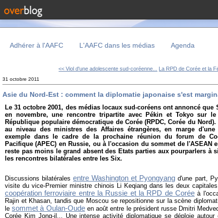
Adhérer à l'AAFC
L'AAFC dans les médias
Agenda
<< Viol d'une adolescente sud-coréenne...
La RPD de Corée et la Fé
31 octobre 2011
Asie du Nord-Est : comment la diplomatie japonaise s'est margin
Le 31 octobre 2001, des médias locaux sud-coréens ont annoncé que S
en novembre, une rencontre tripartite avec Pékin et Tokyo sur l
République populaire démocratique de Corée (RPDC, Corée du Nord). L
au niveau des ministres des Affaires étrangères, en marge d'une 
exemple dans le cadre de la prochaine réunion du forum de Co
Pacifique (APEC) en Russie, ou à l'occasion du sommet de l'ASEAN e
reste pas moins le grand absent des Etats parties aux pourparlers à si
les rencontres bilatérales entre les Six.
entre Washington et Pyongyang
Discussions bilatérales
d'une part, Py
visite du vice-Premier ministre chinois Li Keqiang dans les deux capital
coopération ferroviaire entre la Russie et la RPD de Corée
à l'occ
Rajin et Khasan, tandis que Moscou se repositionne sur la scène diplomat
sommet à Oulan-Oude
le
en août entre le président russe Dmitri Medved
Corée Kim Jong-il... Une intense activité diplomatique se déploie autour