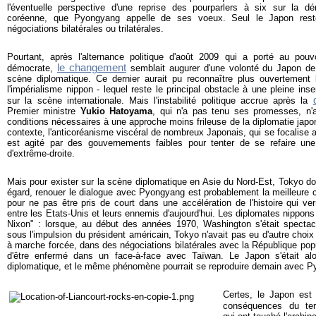
l'éventuelle perspective d'une reprise des pourparlers à six sur la dé
coréenne, que Pyongyang appelle de ses voeux. Seul le Japon rest
négociations bilatérales ou trilatérales.
Pourtant, après l'alternance politique d'août 2009 qui a porté au pouvoi
le changement
démocrate,
semblait augurer d'une volonté du Japon de 
scène diplomatique. Ce dernier aurait pu reconnaître plus ouvertement 
l'impérialisme nippon - lequel reste le principal obstacle à une pleine ins
sur la scène internationale. Mais l'instabilité politique accrue après la
Premier ministre
Yukio Hatoyama
, qui n'a pas tenu ses promesses, n'
conditions nécessaires à une approche moins frileuse de la diplomatie jap
contexte, l'anticoréanisme viscéral de nombreux Japonais, qui se focalise 
est agité par des gouvernements faibles pour tenter de se refaire une v
d'extrême-droite.
Mais pour exister sur la scène diplomatique en Asie du Nord-Est, Tokyo doit
égard, renouer le dialogue avec Pyongyang est probablement la meilleure c
pour ne pas être pris de court dans une accélération de l'histoire qui ver
entre les Etats-Unis et leurs ennemis d'aujourd'hui. Les diplomates nippons
Nixon" : lorsque, au début des années 1970, Washington s'était specta
sous l'impulsion du président américain, Tokyo n'avait pas eu d'autre choix
à marche forcée, dans des négociations bilatérales avec la République popu
d'être enfermé dans un face-à-face avec Taïwan. Le Japon s'était al
diplomatique, et le même phénomène pourrait se reproduire demain avec 
Certes, le Japon est 
conséquences du ter