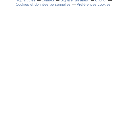
Top articles
Contact
Signaler un abus
C.G.U.
Cookies et données personnelles
Préférences cookies