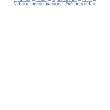
Top articles
Contact
Signaler un abus
C.G.U.
Cookies et données personnelles
Préférences cookies