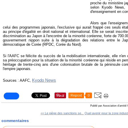
proche du ministère ja
selon Kyodo News, l'é
d'enseignement en coré
Alors que l'enseignem
celui des programmes japonais, l'exclusive qui aurait frappé ces seuls éta
au principe d'égalité en droit national et international. Elle se serait inscri
discrimination au Japon à l'encontre de la minorité coréenne, forte de 700
gouvernement nippon suite à la dégradation des relations entre le Jap
démocratique de Corée (RPDC, Corée du Nord).
Si l'AAFC se félicite du succès de la mobilisation internationale, elle n'
sa préoccupation pour la situation de la minorité coréenne qui réside en pe
héritage de trente-cinq ans d'une colonisation brutale de la péninsule co
l'empire japonais.
Kyodo News
Sources : AAFC,
Repost
0
Publié par Association d'amitié
<< Le piège des sanctions se...
Quel avenir pour la zone industri
commentaires