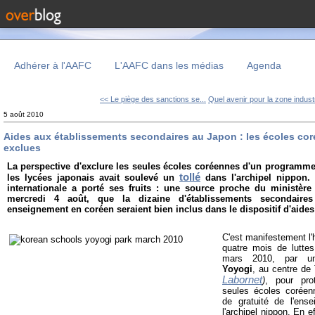
Adhérer à l'AAFC
L'AAFC dans les médias
Agenda
<< Le piège des sanctions se...
Quel avenir pour la zone industri
5 août 2010
Aides aux établissements secondaires au Japon : les écoles co
exclues
La perspective d'exclure les seules écoles coréennes d'un programm
tollé
les lycées japonais avait soulevé un
dans l'archipel nippon. 
internationale a porté ses fruits : une source proche du ministère 
mercredi 4 août, que la dizaine d'établissements secondair
enseignement en coréen seraient bien inclus dans le dispositif d'aide
C'est manifestement l
quatre mois de lutte
mars 2010, par 
Yoyogi
, au centre d
Labornet
)
, pour pro
seules écoles corée
de gratuité de l'ens
l'archipel nippon. En e