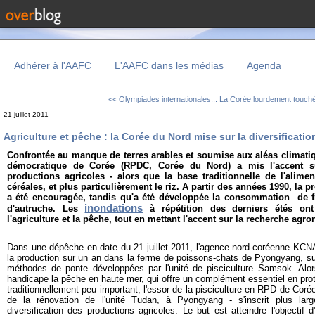
Adhérer à l'AAFC
L'AAFC dans les médias
Agenda
<< Olympiades internationales...
La Corée lourdement touché
21 juillet 2011
Agriculture et pêche : la Corée du Nord mise sur la diversificati
Confrontée au manque de terres arables et soumise aux aléas climati
démocratique de Corée (RPDC, Corée du Nord) a mis l'accent sur
productions agricoles - alors que la base traditionnelle de l'alimen
céréales, et plus particulièrement le riz. A partir des années 1990, la
a été encouragée, tandis qu'a été développée la consommation de 
inondations
d'autruche. Les
à répétition des derniers étés ont 
l'agriculture et la pêche, tout en mettant l'accent sur la recherche agr
Dans une dépêche en date du 21 juillet 2011, l'agence nord-coréenne KCNA
la production sur un an dans la ferme de poissons-chats de Pyongyang, suit
méthodes de ponte développées par l'unité de pisciculture Samsok. Alo
handicape la pêche en haute mer, qui offre un complément essentiel en prot
traditionnellement peu important, l'essor de la pisciculture en RPD de Corée 
de la rénovation de l'unité Tudan, à Pyongyang - s'inscrit plus lar
diversification des productions agricoles. Le but est atteindre l'objectif d