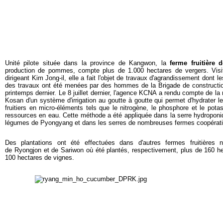
Unité pilote située dans la province de Kangwon, la
ferme fruitière 
production de pommes, compte plus de 1.000 hectares de vergers. Visit
dirigeant Kim Jong-il, elle a fait l'objet de travaux d'agrandissement dont
des travaux ont été menées par des hommes de la Brigade de constructi
printemps dernier. Le 8 juillet dernier, l'agence KCNA a rendu compte de l
Kosan d'un système d'irrigation au goutte à goutte qui permet d'hydrater le
fruitiers en micro-éléments tels que le nitrogène, le phosphore et le pot
ressources en eau. Cette méthode a été appliquée dans la serre hydroponiqu
légumes de Pyongyang et dans les serres de nombreuses fermes coopérati
Des plantations ont été effectuées dans d'autres fermes fruitières 
de Ryongjon et de Sariwon où été plantés, respectivement, plus de 160 h
100 hectares de vignes.