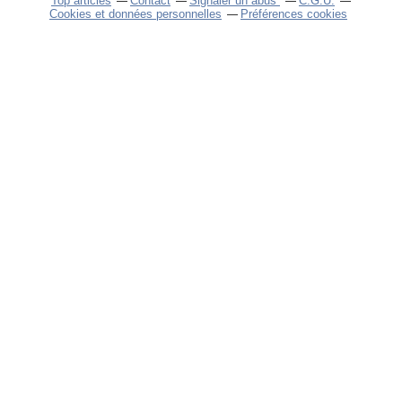
Top articles
Contact
Signaler un abus
C.G.U.
Cookies et données personnelles
Préférences cookies