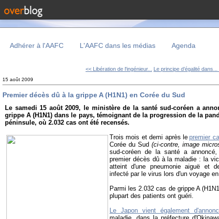
Adhérer à l'AAFC
L'AAFC dans les médias
Agenda
<< Libération de l'ingénieur...
Le principe d’égalité dans...
15 août 2009
Premier décès dû à la grippe A (H1N1) en Corée du Sud
Le samedi 15 août 2009, le ministère de la santé sud-coréen a anno
grippe A (H1N1) dans le pays, témoignant de la progression de la pand
péninsule, où 2.032 cas ont été recensés.
Trois mois et demi après le
premier c
Corée du Sud
(ci-contre, image micro
sud-coréen de la santé a annoncé,
premier décès dû à la maladie : la v
atteint d'une pneumonie aiguë et d
infecté par le virus lors d'un voyage e
Parmi les 2.032 cas de grippe A (H1N
plupart des patients ont guéri.
Le Japon vient également d'annonc
maladie, dans la préfecture d'Okinaw