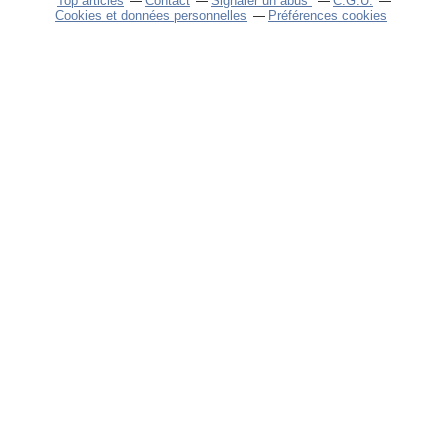
Top articles
Contact
Signaler un abus
C.G.U.
Cookies et données personnelles
Préférences cookies