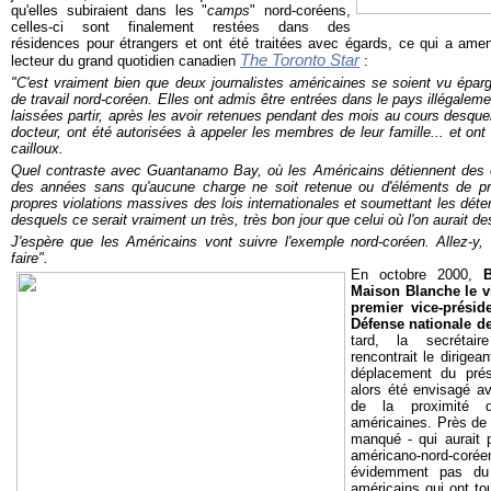
qu'elles subiraient dans les "
camps
" nord-coréens,
celles-ci sont finalement restées dans des
résidences pour étrangers et ont été traitées avec égards, ce qui a ame
The Toronto Star
lecteur du grand quotidien canadien
:
"C'est vraiment bien que deux journalistes américaines se soient vu ép
de travail nord-coréen. Elles ont admis être entrées dans le pays illégalem
laissées partir, après les avoir retenues pendant des mois au cours desque
docteur, ont été autorisées à appeler les membres de leur famille... et on
cailloux.
Quel contraste avec Guantanamo Bay, où les Américains détiennent des 
des années sans qu'aucune charge ne soit retenue ou d'éléments de pre
propres violations massives des lois internationales et soumettant les dét
desquels ce serait vraiment un très, très bon jour que celui où l'on aurait de
J'espère que les Américains vont suivre l'exemple nord-coréen. Allez-y,
faire".
En octobre 2000,
B
Maison Blanche le 
premier vice-prési
Défense nationale d
tard, la secrétair
rencontrait le dirige
déplacement du pré
alors été envisagé av
de la proximité de
américaines. Près de
manqué - qui aurait p
américano-nord-coréen -
évidemment pas du 
américains qui ont tou