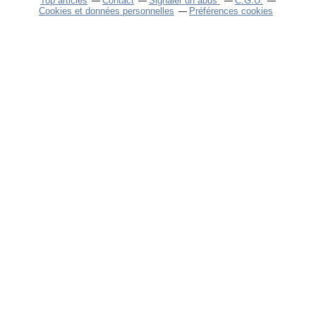
Top articles
Contact
Signaler un abus
C.G.U.
Cookies et données personnelles
Préférences cookies