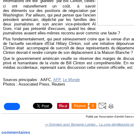
informations ont été "
glanées
" par Bill Clinton, celles-
ci ont naturellement un coût, à savoir
des éléments sur des positions de négociation par
Washington. Par ailleurs, qui peut penser que l'ancien
président américain, dépêché par les familles des
deux journalistes et son ancien vice-président Al
Gore, n'ait pas présenté d'excuses, quand les deux
journalistes avaient elles-mêmes reconnu avoir commis une faute ?
Plus fondamentalement, qui peut sérieusement croire que la venue d'un an
de l'actuelle secrétaire d'Etat Hillary Clinton, soit une initiative dépourvu
Clinton était accompagné de surcroît de deux représentants du département
Clinton devrait-il rendre compte de son déplacement à la Maison Blanche ?
Que le gouvernement américain veuille se réserver des marges de discuss
privé et humanitaire de la visite de Bill Clinton est compréhensible. En re
médias occidentaux, reprenant sans discussion cette version officielle, est 
Sources principales : AAFC,
AFP
,
Le Monde
Photos : Associated Press, Reuters
Repost
0
Publié par Association d'amitié franco
<< Entretien avec Benjamin Lointier...
La zone démilitarisée ent
commentaires