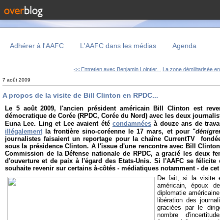
Adhérer à l'AAFC
L'AAFC dans les médias
Agenda
<< Entretien avec Benjamin Lointier...
La zone démilitarisée ent
7 août 2009
A propos de la visite de Bill Clinton en RPDC...
Le 5 août 2009, l'ancien président américain Bill Clinton est re
démocratique de Corée (RPDC, Corée du Nord) avec les deux journalis
Euna Lee. Ling et Lee avaient été
condamnées
à douze ans de trava
illégalement
la frontière sino-coréenne le 17 mars, et pour "
dénigre
journalistes faisaient un reportage pour la chaîne CurrentTV fondée
sous la présidence Clinton.
A l'issue d'une rencontre avec Bill Clinton
Commission de la Défense nationale de RPDC, a gracié les deux f
d'ouverture et de paix à l'égard des Etats-Unis. Si l'AAFC se félicite
souhaite revenir sur certains à-côtés - médiatiques notamment - de ce
De fait, si la visite
américain, époux de
diplomatie américaine
libération des journa
graciées par le diri
nombre d'incertitu