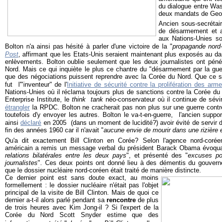
du dialogue entre Wa
deux mandats de Geo
Ancien sous-secrétai
de désarmement et 
aux Nations-Unies so
Bolton n'a ainsi pas hésité à parler d'une victoire de la "
propagande nord
Post
, affirmant que les Etats-Unis seraient maintenant plus exposés au da
enlèvements. Bolton oublie seulement que les deux journalistes ont pén
Nord. Mais ce qui inquiète le plus ce chantre du "désarmement par la guerr
que des négociations puissent reprendre avec la Corée du Nord. Que ce so
fut l'"inventeur" de l'
Initiative de sécurité contre la prolifération des ar
Nations-Unies où il réclama toujours plus de sanctions contre la Corée du
Enterprise Institute, le
think tank
néo-conservateur où il continue de sévir
étrangler
la RPDC. Bolton ne cracherait pas non plus sur une guerre contr
toutefois d'y envoyer les autres. Bolton le va-t-en-guerre, l'ancien suppo
ainsi
déclaré
en 2005 (dans un moment de lucidité?) avoir évité de servir 
fin des années 1960 car il n'avait "
aucune envie de mourir dans une rizière 
Qu'a dit exactement Bill Clinton en Corée? Selon l'agence nord-corée
américain a remis un message verbal du président Barack Obama évoqua
relations bilatérales entre les deux pays
", et présenté des "
excuses po
journalistes
". Ces deux points ont donné lieu à des démentis du gouvern
que le dossier nucléaire nord-coréen était traité de manière distincte.
Ce dernier point est sans doute exact, au moins
formellement : le dossier nucléaire n'était pas l'objet
principal de la visite de Bill Clinton. Mais de quoi ce
dernier a-t-il alors parlé pendant sa
rencontre
de plus
de trois heures avec Kim Jong-il ? Si l'expert de la
Corée du Nord Scott Snyder estime que des