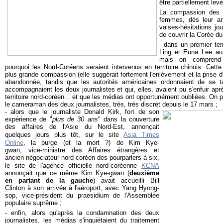
être partiellement lev
La compassion des 
femmes, dès leur arr
valses-hésitations jour
de couvrir la Corée du
- dans un premier te
Ling et Euna Lee aur
mais on comprend 
pourquoi les Nord-Coréens seraient intervenus en territoire chinois. Cette
plus grande compassion (elle suggérait fortement l'enlèvement et la prise d
abandonnée, tandis que les autorités américaines ordonnaient de se t
accompagnaient les deux journalistes et qui, elles, avaient pu s'enfuir apr
territoire nord-coréen... et que les médias ont opportunément oubliées. O
le cameraman des deux journalistes, très, très discret depuis le 17 mars ;
- alors que le journaliste Donald Kirk, fort de son
expérience de "
plus de 30 ans
" dans la couverture
des affaires de l'Asie du Nord-Est, annonçait
quelques jours plus tôt, sur le site
Asia Times
Online
, la purge (et la mort ?) de Kim Kye-
gwan, vice-ministre des Affaires étrangères et
ancien négociateur nord-coréen des pourparlers à six,
le site de l'agence officielle nord-coréenne
KCNA
annonçait que ce même Kim Kye-gwan (
deuxième
en partant de la gauche
) avait accueilli Bill
Clinton à son arrivée à l'aéroport, avec Yang Hyong-
sop, vice-président du praesidium de l'Assemblée
populaire suprême ;
- enfin, alors qu'après la condamnation des deux
journalistes, les médias s'inquiétaient du traitement