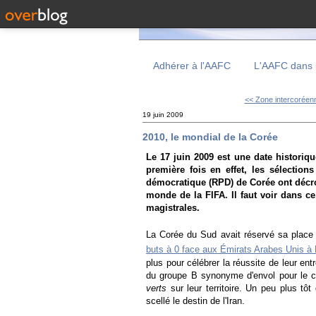
Adhérer à l'AAFC
L'AAFC dans 
<< Zone intercoréen
19 juin 2009
2010, le mondial de la Corée
Le 17 juin 2009 est une date historiqu
première fois en effet, les sélectio
démocratique (RPD) de Corée ont décro
monde de la FIFA. Il faut voir dans c
magistrales.
La Corée du Sud avait réservé sa place 
buts à 0 face aux Émirats Arabes Unis à
plus pour célébrer la réussite de leur ent
du groupe B synonyme d'envol pour le con
verts
sur leur territoire. Un peu plus 
scellé le destin de l'Iran.