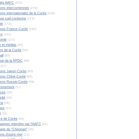
ités AAFC
(353)
ions intercoréennes
(278)
ions internationales de la Corée
(238)
ique sud-coréenne
(213)
té
(173)
ions France-Corée
(160)
re
(141)
omie
(121)
 et médias
(95)
ire de la Corée
(90)
all
(89)
ique de la RPDC
(88)
(87)
ions Japon-Corée
(80)
ions Chine-Corée
(60)
ions Russie-Corée
(58)
ronnement
(57)
nces
(50)
rité
(49)
ma
(46)
ges
(37)
l
(35)
re de Corée
(34)
agnes relayées par l'AAFC
(31)
rage du "Cheonan"
(26)
ns d'outre mer
(21)