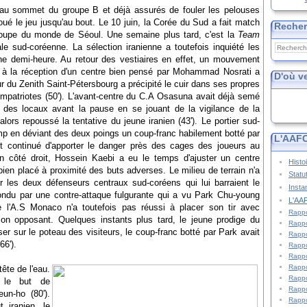
s au sommet du groupe B et déjà assurés de fouler les pelouses
joué le jeu jusqu'au bout. Le 10 juin, la Corée du Sud a fait match
Reche
Coupe du monde de Séoul. Une semaine plus tard, c'est la
Team
tale sud-coréenne. La sélection iranienne a toutefois inquiété les
 demi-heure. Au retour des vestiaires en effet, un mouvement
i à la réception d'un centre bien pensé par Mohammad Nosrati a
D'où v
ur du Zenith Saint-Pétersbourg a précipité le cuir dans ses propres
ompatriotes (50'). L'avant-centre du C.A Osasuna avait déjà semé
n des locaux avant la pause en se jouant de la vigilance de la
ors repoussé la tentative du jeune iranien (43'). Le portier sud-
p en déviant des deux poings un coup-franc habilement botté par
L'AAFC
nt continué d'apporter le danger près des cages des joueurs au
on côté droit, Hossein Kaebi a eu le temps d'ajuster un centre
Histo
bien placé à proximité des buts adverses. Le milieu de terrain n'a
Statu
 les deux défenseurs centraux sud-coréens qui lui barraient le
Insta
ondu par une contre-attaque fulgurante qui a vu Park Chu-young
L'AAF
de l'A.S Monaco n'a toutefois pas réussi à placer son tir avec
Rappo
son opposant. Quelques instants plus tard, le jeune prodige du
Rappo
ser sur le poteau des visiteurs, le coup-franc botté par Park avait
Rappo
66').
Rappo
Rappo
Rappo
ête de l'eau.
Rappo
 le but de
Rappo
un-ho (80').
Rappo
 iranien, le