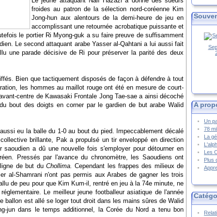
Le jeune attaquant Naif Hazazi a donné des sueurs
froides au patron de la sélection nord-coréenne Kim
Souven
Jong-hun aux alentours de la demi-heure de jeu en
accomplissant une retournée acrobatique puissante et
outefois le portier Ri Myong-guk a su faire preuve de suffisamment
udien. Le second attaquant arabe Yasser al-Qahtani a lui aussi fait
Sep
fallu une parade décisive de Ri pour préserver la parité des deux
ffés. Bien que tactiquement disposés de façon à défendre à tout
paration, les hommes au maillot rouge ont été en mesure de court-
 L'avant-centre de Kawasaki Frontale Jong Tae-sae a ainsi décoché
A prop
 du bout des doigts en corner par le gardien de but arabe Walid
Un pa
78 mi
aussi eu la balle du 1-0 au bout du pied. Impeccablement décalé
La gé
 collective brillante, Pak a propulsé un tir enveloppé en direction
L'alp
er saoudien a dû une nouvelle fois s'employer pour détourner en
Les 
oréen. Pressés par l'avance du chronomètre, les Saoudiens ont
Plus 
a ligne de but du
Chollima.
Cependant les frappes des milieux de
Appre
r al-Shamrani n'ont pas permis aux Arabes de gagner les trois
 fallu de peu pour que Kim Kum-il, rentré en jeu à la 74e minute, ne
glementaire. Le meilleur jeune footballeur asiatique de l'année
Catégo
le ballon est allé se loger tout droit dans les mains sûres de Walid
ng-jun dans le temps additionnel, la Corée du Nord a tenu bon
Relat