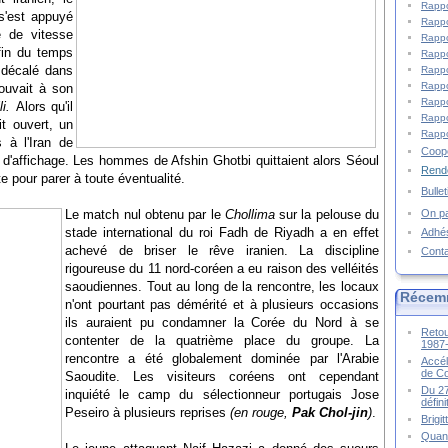
Rappo
s'est appuyé
Rappo
 de vitesse
Rappo
 fin du temps
Rappo
 décalé dans
Rappo
Rappo
ouvait à son
Rappo
i.
Alors qu'il
Rappo
it ouvert, un
Rappo
 à l'Iran de
Coopé
 d'affichage. Les hommes de Afshin Ghotbi quittaient alors Séoul
Rende
te pour parer à toute éventualité.
Bulle
On pa
Le match nul obtenu par le
Chollima
sur la pelouse du
stade international du roi Fadh de Riyadh a en effet
Adhé
achevé de briser le rêve iranien. La discipline
Cont
rigoureuse du 11 nord-coréen a eu raison des velléités
saoudiennes. Tout au long de la rencontre, les locaux
Récem
n'ont pourtant pas démérité et à plusieurs occasions
ils auraient pu condamner la Corée du Nord à se
Retou
contenter de la quatrième place du groupe. La
1987
rencontre a été globalement dominée par l'Arabie
Accél
de C
Saoudite. Les visiteurs coréens ont cependant
Du 27
inquiété le camp du sélectionneur portugais Jose
défin
Peseiro à plusieurs reprises
(en rouge,
Pak Chol-jin
)
.
Brigi
Quand