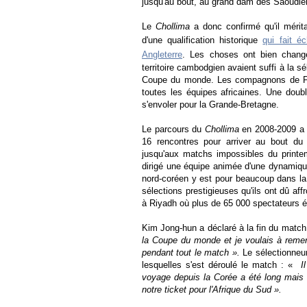
jusqu'au bout, au grand dam des Saoudie
Le
Chollima
a donc confirmé qu'il méritai
d'une qualification historique
qui fait é
Angleterre
. Les choses ont bien chang
territoire cambodgien avaient suffi à la s
Coupe du monde. Les compagnons de Pak 
toutes les équipes africaines. Une doubl
s'envoler pour la Grande-Bretagne.
Le parcours du
Chollima
en 2008-2009 a é
16 rencontres pour arriver au bout du 
jusqu'aux matchs impossibles du prin
dirigé une équipe animée d'une dynamique 
nord-coréen y est pour beaucoup dans la 
sélections prestigieuses qu'ils ont dû af
à Riyadh où plus de 65 000 spectateurs é
Kim Jong-hun a déclaré à la fin du matc
la Coupe du monde et je voulais à remer
pendant tout le match ».
Le sélectionneur
lesquelles s'est déroulé le match : «
I
voyage depuis la Corée a été long mais n
notre ticket pour l'Afrique du Sud ».