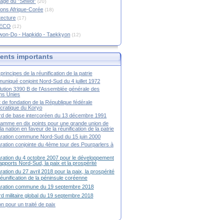
age du "Sewol"
(20)
ions Afrique-Corée
(18)
tecture
(17)
RECO
(12)
won-Do - Hapkido - Taekkyon
(12)
nts importants
principes de la réunification de la patrie
niqué conjoint Nord-Sud du 4 juillet 1972
ution 3390 B de l'Assemblée générale des
ns Unies
t de fondation de la République fédérale
ratique du Koryo
d de base intercoréen du 13 décembre 1991
amme en dix points pour une grande union de
la nation en faveur de la réunification de la patrie
ration commune Nord-Sud du 15 juin 2000
ration conjointe du 4ème tour des Pourparlers à
ration du 4 octobre 2007 pour le développement
apports Nord-Sud, la paix et la prospérité
ration du 27 avril 2018 pour la paix, la prospérité
 réunification de la péninsule coréenne
aration commune du 19 septembre 2018
d militaire global du 19 septembre 2018
ion pour un traité de paix