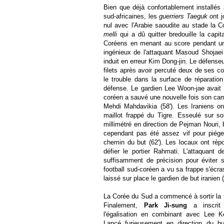
Bien que déjà confortablement installé
sud-africaines, les
guerriers Taeguk
ont 
nul avec l'Arabie saoudite au stade la 
melli
qui a dû quitter bredouille la capi
Coréens en menant au score pendant une
ingénieux de l'attaquant Masoud Shojae
induit en erreur Kim Dong-jin. Le défense
filets après avoir percuté deux de ses c
le trouble dans la surface de réparatio
défense. Le gardien Lee Woon-jae avait al
coréen a sauvé une nouvelle fois son cam
Mehdi Mahdavikia (58'). Les Iraniens o
maillot frappé du Tigre. Esseulé sur s
millimétré en direction de Pejman Nouri, 
cependant pas été assez vif pour piéger
chemin du but (62'). Les locaux ont rép
défier le portier Rahmati. L'attaquant 
suffisamment de précision pour éviter 
football sud-coréen a vu sa frappe s'écra
laissé sur place le gardien de but iranien (
La Corée du Sud a commencé à sortir la t
Finalement,
Park Ji-sung
a inscrit
l'égalisation en combinant avec Lee Ke
Lancé furieusement en direction du but