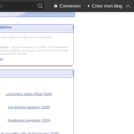
Connexion
+
Créer mon blog
tation
: Association d'amitié franco-coréenne
iption
: Soutenir la paix en Corée, conformément
piration légitime du peuple coréen et dans l’intérêt
 paix dans le monde
act
La première affaire d'État (2026)
Les femmes docteurs (2026)
Handicapés pongistes (2026)
Les nouvelles cités de Pyongyang (2026)