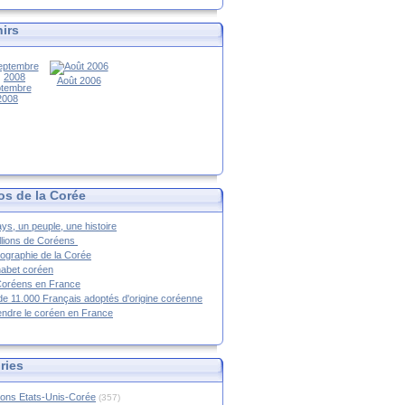
irs
Août 2006
tembre
2008
os de la Corée
ys, un peuple, une histoire
llions de Coréens
ographie de la Corée
habet coréen
Coréens en France
de 11.000 Français adoptés d'origine coréenne
ndre le coréen en France
ries
ions Etats-Unis-Corée
(357)