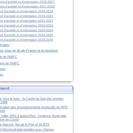
rts d'activité et d'orientation 2016-2017
rts d'activité et d'orientation 2017-2018
rt d'activité et d'orientation 2018-2019
rt d'activité et d'orientation 2019-2021
rt d'activité et d'orientation 2021-2022
rt d'activité et d'orientation 2022-2023
rt d'activité et d'orientation 2023-2024
rt d'activité et d'orientation 2024-2025
rt d'activité et d'orientation 2025-2026
ration
z-vous en Ile-de-France et en province
tin de l'AAFC
rle de l'AAFC
sion
act
ment
r vers le futur : la Corée du Sud des années
-1988
ération des investissements productifs en RPD
orée
 juillet 1953 à aujourd’hui : l’urgence d’une paix
itive en Corée
tte Macron, fan de K-Pop et de BTS
 Montreuil était jumelée avec Nampo