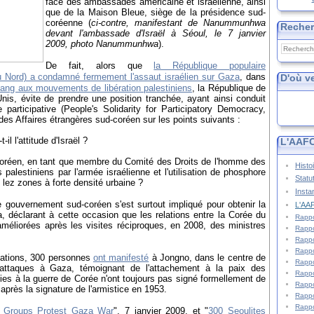
face des ambassades américaine et israélienne, ainsi
que de la Maison Bleue, siège de la présidence sud-
coréenne (
ci-contre, manifestant de Nanummunhwa
Reche
devant l'ambassade d'Israël à Séoul, le 7 janvier
2009, photo Nanummunhwa
).
De fait, alors que
la République populaire
Nord) a condamné fermement l'assaut israélien sur Gaza
, dans
D'où v
ang aux mouvements de libération palestiniens
, la République de
nis, évite de prendre une position tranchée, ayant ainsi conduit
 participative (People's Solidarity for Participatory Democracy,
 des Affaires étrangères sud-coréen sur les points suivants :
l l'attitude d'Israël ?
L'AAFC
coréen, en tant que membre du Comité des Droits de l'homme des
Histo
 palestiniens par l'armée israélienne et l'utilisation de phosphore
Statu
 lez zones à forte densité urbaine ?
Insta
le gouvernement sud-coréen s'est surtout impliqué pour obtenir la
L'AAF
a, déclarant à cette occasion que les relations entre la Corée du
Rappo
améliorées après les visites réciproques, en 2008, des ministres
Rappo
Rappo
Rappo
isations, 300 personnes
ont manifesté
à Jongno, dans le centre de
Rappo
 attaques à Gaza, témoignant de l'attachement à la paix des
Rappo
ties à la guerre de Corée n'ont toujours pas signé formellement de
Rappo
 après la signature de l'armistice en 1953.
Rappo
Rappo
 Groups Protest Gaza War
", 7 janvier 2009, et "
300 Seoulites