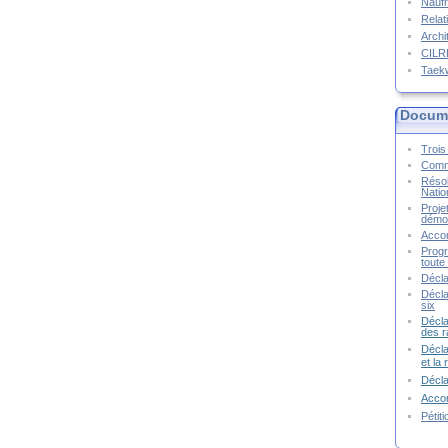
Naufr
Relat
Archi
CIL
Taek
Docume
Trois 
Commu
Résol
Natio
Proje
démoc
Accor
Progr
toute 
Décla
Décla
six
Décla
des r
Décla
et la
Décl
Accor
Pétit