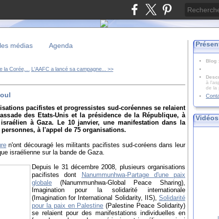
Présen
les médias
Agenda
Blog
e la Corée,...
L'AAFC a lancé sa campagne... >>
Descr
à l'as
de la
éoul
Cont
sations pacifistes et progressistes sud-coréennes se relaient
bassade des Etats-Unis et la présidence de la République, à
Vidéos
 israélien à Gaza. Le 10 janvier, une manifestation dans la
personnes, à l'appel de 75 organisations.
ure
n'ont découragé les militants pacifistes sud-coréens dans leur
ue israélienne sur la bande de Gaza.
Depuis le 31 décembre 2008, plusieurs organisations
pacifistes dont
Nanummunhwa-Partage d'une paix
globale
(Nanummunhwa-Global Peace Sharing),
Imagination pour la solidarité internationale
(Imagination for International Solidarity, IIS),
Solidarité
pour la paix en Palestine
(Palestine Peace Solidarity)
se relaient pour des manifestations individuelles en