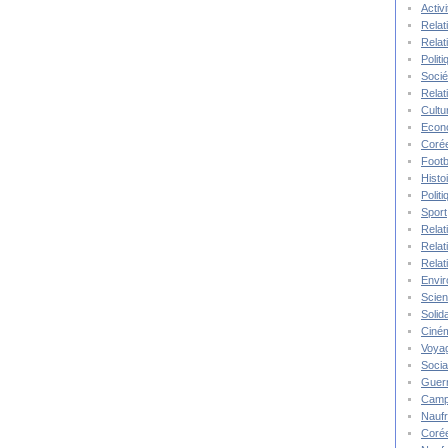
Activ
Relat
Relat
Polit
Socié
Relat
Cultu
Econ
Corée
Footb
Histo
Polit
Sport
Relat
Relat
Relat
Envi
Scie
Solida
Ciné
Voya
Socia
Guer
Camp
Nauf
Corée