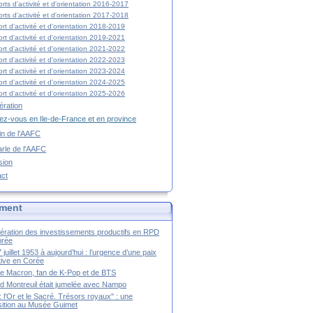
rts d'activité et d'orientation 2016-2017
rts d'activité et d'orientation 2017-2018
rt d'activité et d'orientation 2018-2019
rt d'activité et d'orientation 2019-2021
rt d'activité et d'orientation 2021-2022
rt d'activité et d'orientation 2022-2023
rt d'activité et d'orientation 2023-2024
rt d'activité et d'orientation 2024-2025
rt d'activité et d'orientation 2025-2026
ration
z-vous en Ile-de-France et en province
tin de l'AAFC
rle de l'AAFC
sion
act
ment
ération des investissements productifs en RPD
orée
 juillet 1953 à aujourd’hui : l’urgence d’une paix
itive en Corée
tte Macron, fan de K-Pop et de BTS
 Montreuil était jumelée avec Nampo
a : l'Or et le Sacré. Trésors royaux" : une
ition au Musée Guimet