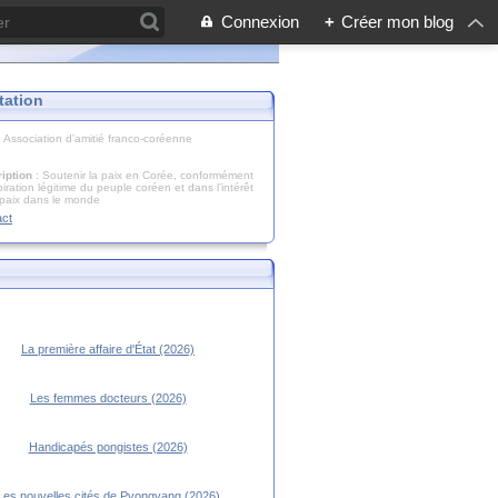
Connexion
+
Créer mon blog
tation
: Association d'amitié franco-coréenne
iption
: Soutenir la paix en Corée, conformément
piration légitime du peuple coréen et dans l’intérêt
 paix dans le monde
act
La première affaire d'État (2026)
Les femmes docteurs (2026)
Handicapés pongistes (2026)
Les nouvelles cités de Pyongyang (2026)