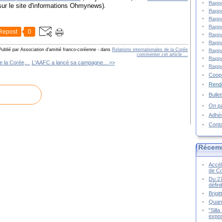
Rappo
 sur le site d'informations Ohmynews)
.
Rappo
Rappo
Rappo
Repost
0
Rappo
Rappo
Publié par Association d'amitié franco-coréenne
-
dans
Relations internationales de la Corée
Rappo
commenter cet article
…
Rappo
e la Corée,...
L'AAFC a lancé sa campagne... >>
Rappo
Coopé
Rende
Bulle
On pa
Adhé
Cont
Récem
Accél
de C
Du 27
défin
Brigi
Quand
"Sill
expos