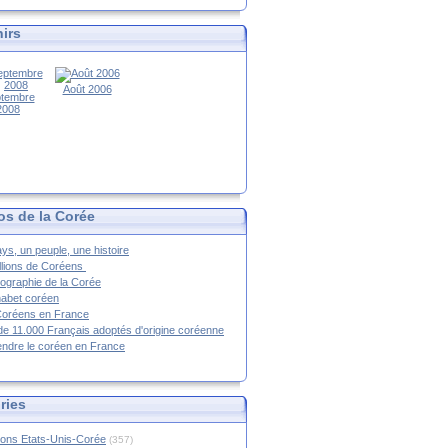
irs
Août 2006
tembre
2008
os de la Corée
ys, un peuple, une histoire
llions de Coréens
ographie de la Corée
habet coréen
Coréens en France
de 11.000 Français adoptés d'origine coréenne
ndre le coréen en France
ries
ions Etats-Unis-Corée
(357)