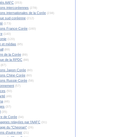
ités AAFC
(353)
ions intercoréennes
(278)
ions internationales de la Corée
(238)
ique sud-coréenne
(212)
té
(173)
ions France-Corée
(160)
re
(140)
omie
(120)
 et médias
(95)
all
(89)
ire de la Corée
(89)
ique de la RPDC
(88)
(87)
ions Japon-Corée
(80)
ions Chine-Corée
(60)
ions Russie-Corée
(58)
ronnement
(57)
nces
(50)
rité
(49)
ma
(46)
ges
(37)
l
(35)
re de Corée
(34)
agnes relayées par l'AAFC
(31)
rage du "Cheonan"
(26)
ns d'outre mer
(21)