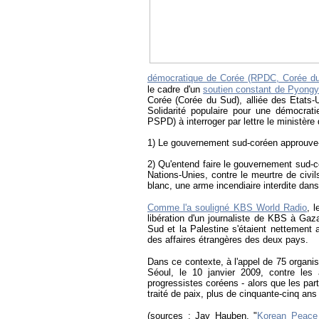
démocratique de Corée (RPDC, Corée du 
le cadre d'un
soutien constant de Pyongy
Corée (Corée du Sud), alliée des Etats-U
Solidarité populaire pour une démocratie
PSPD) à interroger par lettre le ministère
1) Le gouvernement sud-coréen approuve-t-i
2) Qu'entend faire le gouvernement sud-
Nations-Unies, contre le meurtre de civils
blanc, une arme incendiaire interdite dans
Comme l'a souligné KBS World Radio
, 
libération d'un journaliste de KBS à Gaz
Sud et la Palestine s'étaient nettement 
des affaires étrangères des deux pays.
Dans ce contexte, à l'appel de 75 organ
Séoul, le 10 janvier 2009, contre les
progressistes coréens - alors que les par
traité de paix, plus de cinquante-cinq ans
(sources : Jay Hauben, "
Korean Peace