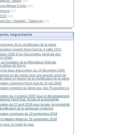
age du "Sewol"
(20)
ions Afrique-Corée
(18)
tecture
(17)
RECO
(12)
won-Do - Hapkido - Taekkyon
(12)
nts importants
principes de la réunification de la patrie
niqué conjoint Nord-Sud du 4 juillet 1972
ution 3390 B de l'Assemblée générale des
ns Unies
t de fondation de la République fédérale
ratique du Koryo
d de base intercoréen du 13 décembre 1991
amme en dix points pour une grande union de
la nation en faveur de la réunification de la patrie
ration commune Nord-Sud du 15 juin 2000
ration conjointe du 4ème tour des Pourparlers à
ration du 4 octobre 2007 pour le développement
apports Nord-Sud, la paix et la prospérité
ration du 27 avril 2018 pour la paix, la prospérité
 réunification de la péninsule coréenne
aration commune du 19 septembre 2018
d militaire global du 19 septembre 2018
ion pour un traité de paix