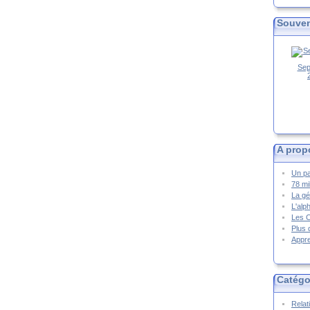
Souven
Sep
A prop
Un pa
78 mi
La gé
L'alp
Les 
Plus 
Appre
Catégo
Relat