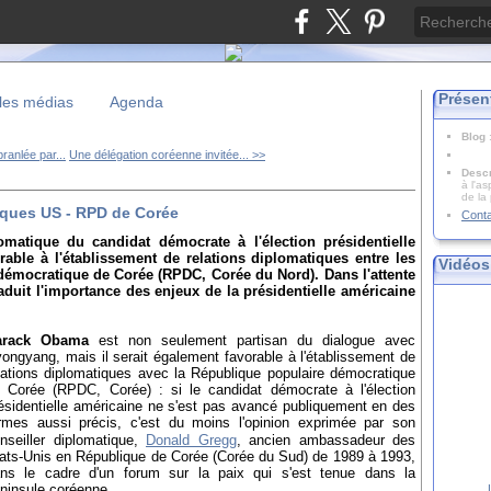
Présen
les médias
Agenda
Blog
ranlée par...
Une délégation coréenne invitée... >>
Descr
à l'as
de la
iques US - RPD de Corée
Cont
matique du candidat démocrate à l'élection présidentielle
able à l'établissement de relations diplomatiques entre les
Vidéos
 démocratique de Corée (RPDC, Corée du Nord). Dans l'attente
aduit l'importance des enjeux de la présidentielle américaine
arack Obama
est non seulement partisan du dialogue avec
ongyang, mais il serait également favorable à l'établissement de
lations diplomatiques avec la République populaire démocratique
 Corée (RPDC, Corée) : si le candidat démocrate à l'élection
ésidentielle américaine ne s'est pas avancé publiquement en des
rmes aussi précis, c'est du moins l'opinion exprimée par son
nseiller diplomatique,
Donald Gregg
, ancien ambassadeur des
ats-Unis en République de Corée (Corée du Sud) de 1989 à 1993,
ns le cadre d'un forum sur la paix qui s'est tenue dans la
ninsule coréenne.