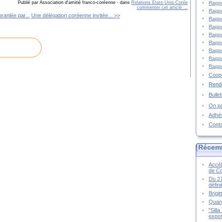
Rappo
Publié par Association d'amitié franco-coréenne
-
dans
Relations Etats-Unis-Corée
commenter cet article
…
Rappo
ranlée par...
Une délégation coréenne invitée... >>
Rappo
Rappo
Rappo
Rappo
Rappo
Rappo
Rappo
Coopé
Rende
Bulle
On pa
Adhé
Cont
Récem
Accél
de C
Du 27
défin
Brigi
Quand
"Sill
expos