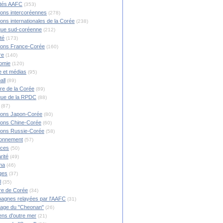
ités AAFC
(353)
ions intercoréennes
(278)
ions internationales de la Corée
(238)
ique sud-coréenne
(212)
té
(173)
ions France-Corée
(160)
re
(140)
omie
(120)
 et médias
(95)
all
(89)
ire de la Corée
(89)
ique de la RPDC
(88)
(87)
ions Japon-Corée
(80)
ions Chine-Corée
(60)
ions Russie-Corée
(58)
ronnement
(57)
nces
(50)
rité
(49)
ma
(46)
ges
(37)
l
(35)
re de Corée
(34)
agnes relayées par l'AAFC
(31)
rage du "Cheonan"
(26)
ns d'outre mer
(21)