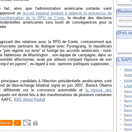
 fait, alors que l'administration américaine sortante vient
Reche
approuver un
accord bilatéral tendant à relancer le processus de
nucléarisation de la RPD de Corée
, le résultat des élections
ésidentielles américaines sera lourd de conséquences pour la
rée :
D'où v
agissant des relations avec la RPD de Corée, contrairement aux
mocrates partisans du dialogue avec Pyongyang, le républicain
e "
pire régime sur terre
" et fustigé les accords américano - nord-
e faiblesses de Washington ; son équipe de campagne, dans un
L'AAFC
semble affectionner, avait par ailleurs comparé l'épouse de son
ng-il en jupons
", eu égard à ses opinions politiques supposées ;
Histo
Statu
Insta
principaux candidats à l'élection présidentielle américaines sont
ccord de libre-échange bilatéral signé en juin 2007, Barack Obama
L'AAF
es différends sur le commerce automobile et
la reprise des
Rappo
esquels ont donné lieu à des manifestations de plusieurs centaines
Rappo
 : AAFC,
KBS World Radio
)
Rappo
Rappo
Rappo
Rappo
Rappo
Repost
0
Rappo
Rappo