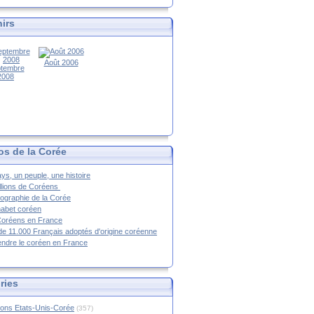
irs
Août 2006
tembre
2008
os de la Corée
ys, un peuple, une histoire
llions de Coréens
ographie de la Corée
habet coréen
Coréens en France
de 11.000 Français adoptés d'origine coréenne
ndre le coréen en France
ries
ions Etats-Unis-Corée
(357)