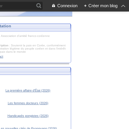
Connexion
+
Créer mon blog
tation
: Association d'amitié franco-coréenne
iption
: Soutenir la paix en Corée, conformément
piration légitime du peuple coréen et dans l’intérêt
 paix dans le monde
act
La première affaire d'État (2026)
Les femmes docteurs (2026)
Handicapés pongistes (2026)
Les nouvelles cités de Pyongyang (2026)