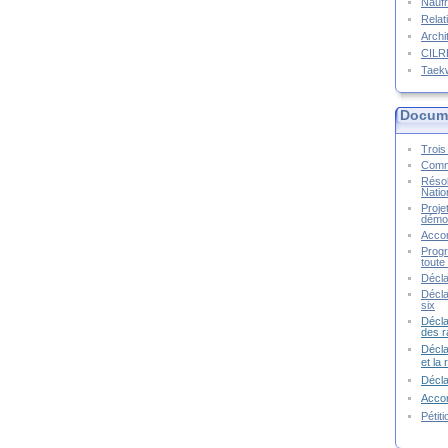
Naufr
Relat
Archi
CIL
Taek
Docume
Trois 
Commu
Résol
Natio
Proje
démoc
Accor
Progr
toute 
Décla
Décla
six
Décla
des r
Décla
et la
Décl
Accor
Pétit