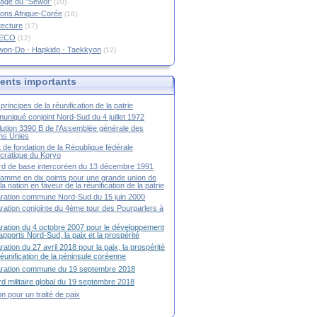
age du "Sewol"
(20)
ions Afrique-Corée
(18)
tecture
(17)
RECO
(12)
won-Do - Hapkido - Taekkyon
(12)
nts importants
principes de la réunification de la patrie
niqué conjoint Nord-Sud du 4 juillet 1972
ution 3390 B de l'Assemblée générale des
ns Unies
t de fondation de la République fédérale
ratique du Koryo
d de base intercoréen du 13 décembre 1991
amme en dix points pour une grande union de
la nation en faveur de la réunification de la patrie
ration commune Nord-Sud du 15 juin 2000
ration conjointe du 4ème tour des Pourparlers à
ration du 4 octobre 2007 pour le développement
apports Nord-Sud, la paix et la prospérité
ration du 27 avril 2018 pour la paix, la prospérité
 réunification de la péninsule coréenne
aration commune du 19 septembre 2018
d militaire global du 19 septembre 2018
ion pour un traité de paix