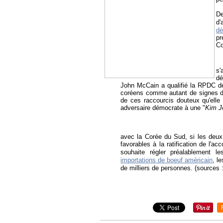
De
d'
dé
pr
Co
s'
dé
John McCain a qualifié la RPDC d
coréens comme autant de signes d
de ces raccourcis douteux qu'elle 
adversaire démocrate à une "
Kim Jo
avec la Corée du Sud, si les deux 
favorables à la ratification de l'a
souhaite régler préalablement l
importations de boeuf américain
, l
de milliers de personnes. (sources