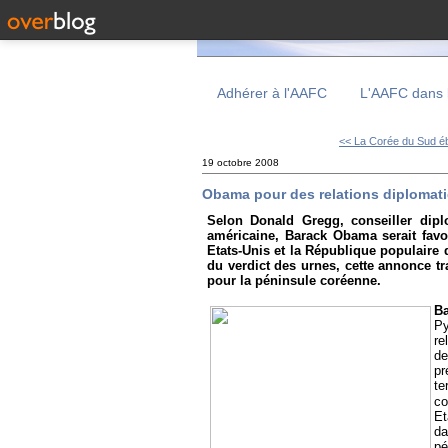
Adhérer à l'AAFC
L'AAFC dans 
<< La Corée du Sud éb
19 octobre 2008
Obama pour des relations diplomat
Selon Donald Gregg, conseiller diplo
américaine, Barack Obama serait favor
Etats-Unis et la République populaire
du verdict des urnes, cette annonce tr
pour la péninsule coréenne.
B
Py
re
de
pr
te
co
Et
da
pé