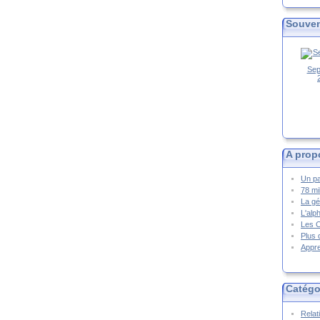
Souven
Sep
A prop
Un pa
78 mi
La gé
L'alp
Les 
Plus 
Appre
Catégo
Relat