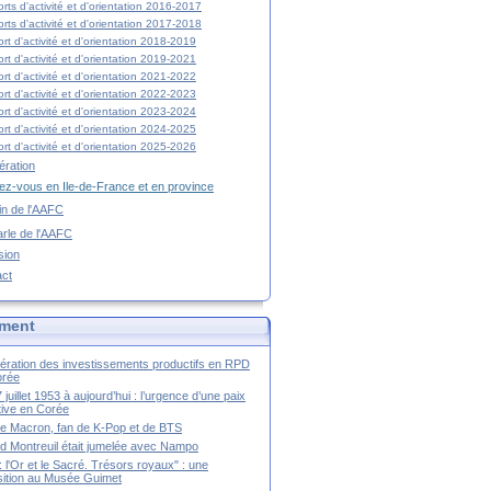
rts d'activité et d'orientation 2016-2017
rts d'activité et d'orientation 2017-2018
rt d'activité et d'orientation 2018-2019
rt d'activité et d'orientation 2019-2021
rt d'activité et d'orientation 2021-2022
rt d'activité et d'orientation 2022-2023
rt d'activité et d'orientation 2023-2024
rt d'activité et d'orientation 2024-2025
rt d'activité et d'orientation 2025-2026
ration
z-vous en Ile-de-France et en province
tin de l'AAFC
rle de l'AAFC
sion
act
ment
ération des investissements productifs en RPD
orée
 juillet 1953 à aujourd’hui : l’urgence d’une paix
itive en Corée
tte Macron, fan de K-Pop et de BTS
 Montreuil était jumelée avec Nampo
a : l'Or et le Sacré. Trésors royaux" : une
ition au Musée Guimet