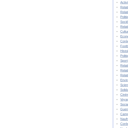
Activ
Relat
Relat
Polit
Socié
Relat
Cultu
Econ
Corée
Footb
Histo
Polit
Sport
Relat
Relat
Relat
Envi
Scie
Solida
Ciné
Voya
Socia
Guer
Camp
Nauf
Corée