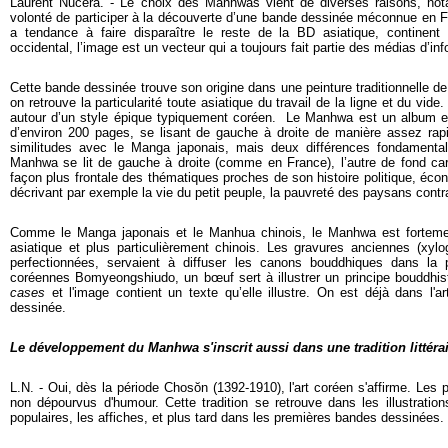
Laurent Nucera. - Le choix des Manhwas vient de diverses raisons, no
volonté de participer à la découverte d’une bande dessinée méconnue en 
a tendance à faire disparaître le reste de la BD asiatique, continen
occidental, l’image est un vecteur qui a toujours fait partie des médias d’in
Cette bande dessinée trouve son origine dans une peinture traditionnelle de
on retrouve la particularité toute asiatique du travail de la ligne et du vide.
autour d’un style épique typiquement coréen.
Le Manhwa est un album e
d’environ 200 pages, se lisant de gauche à droite de manière assez rap
similitudes avec le Manga japonais, mais deux différences fondamental
Manhwa se lit de gauche à droite (comme en France), l’autre de fond c
façon plus frontale des thématiques proches de son histoire politique, écon
décrivant par exemple la vie du petit peuple, la pauvreté des paysans contra
Comme le Manga japonais et le Manhua chinois, le Manhwa est fortement
asiatique et plus particulièrement chinois. Les gravures anciennes (xyl
perfectionnées, servaient à diffuser les canons bouddhiques dans la 
coréennes Bomyeongshiudo, un bœuf sert à illustrer un principe bouddhi
cases
et l'image contient un texte qu’elle illustre. On est déjà dans l'a
dessinée.
Le développement du Manhwa s'inscrit aussi dans une tradition littéra
L.N. - Oui, dès la période Chosŏn (1392-1910), l'art coréen s'affirme. Les po
non dépourvus d'humour. Cette tradition se retrouve dans les illustrati
populaires, les affiches, et plus tard dans les premières bandes dessinées.