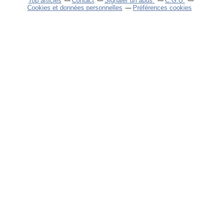
Top articles
Contact
Signaler un abus
C.G.U.
Cookies et données personnelles
Préférences cookies