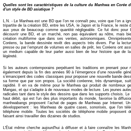
Quelles sont les caractéristiques de la culture du Manhwa en Corée du
d'un style de BD asiatique ?
L.N. - Le Manhwa est une BD que l’on ne connaît peu, voire que l’on a ig
tripartite de la création BD, entre les USA, le Japon et la France, le res
aux yeux de beaucoup comme quantité négligeable. Ce fut donc pour 
découvrir une BD, et un marché, non pas équivalent au nôtre, mais bie
création multiforme que dans ses ventes, astronomiques. Omniprésent
Coréens, la bande dessinée revêt des aspects très divers. Par la lectur
presse ou par l’emprunt de volumes en salles de prêt, les Coréens ont as
un medium capable de leur parler aussi bien de leur histoire que de l
légèreté.
Si les auteurs contemporains perpétuent les traditions en prenant pour 
également depuis la fin des années 90 à l’émergence d’une nouvelle génér
s’émancipent des codes classiques pour proposer une nouvelle bande dessi
sa forme que par son propos. La société coréenne, très dynamique, su
rapidité. Il en va de même pour le Manhwa qui produit de nombreux gen
Mangas, et qui s'adapte à de nouveaux modes de lecture. Les jeunes auteu
radicales tant dans le style des dessins que dans les supports choisis. Le t
haut débit, qui est l'un des plus importants du monde, favorise la diffu
manhwabangs proposent l’achat de pages de Manhwas par Internet. Un
développement : les Manhwas de quatre cases, sonorisés, que l'on télé
téléphone mobile. Toutes les sociétés de téléphone mobile proposent
faisant ainsi travailler des dizaines de studios.
L'État même cherche aujourd'hui à diffuser et à faire connaître les Ma