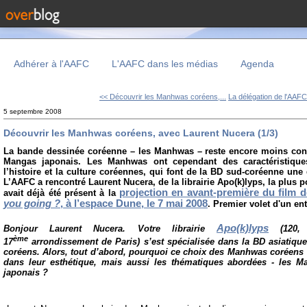
Adhérer à l'AAFC
L'AAFC dans les médias
Agenda
<< Découvrir les Manhwas coréens,...
La délégation de l'AAFC 
5 septembre 2008
Découvrir les Manhwas coréens, avec Laurent Nucera (1/3)
La bande dessinée coréenne – les Manhwas – reste encore moins co
Mangas japonais. Les Manhwas ont cependant des caractéristique
l’histoire et la culture coréennes, qui font de la BD sud-coréenne un
L’AAFC a rencontré Laurent Nucera, de la librairie Apo(k)lyps, la plus
projection en avant-première du film
avait déjà été présent à la
you going ?
, à l’espace Dune, le 7 mai 2008
. Premier volet d'un entr
Apo(k)lyps
Bonjour Laurent Nucera. Votre librairie
(120
ème
17
arrondissement de Paris) s’est spécialisée dans la BD asiatiq
coréens. Alors, tout d’abord, pourquoi ce choix des Manhwas coréens ?
dans leur esthétique, mais aussi les thématiques abordées - les
japonais ?