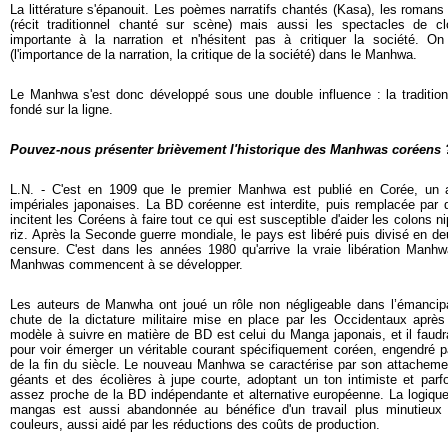
La littérature s'épanouit. Les poèmes narratifs chantés (Kasa), les romans
(récit traditionnel chanté sur scène) mais aussi les spectacles de 
importante à la narration et n'hésitent pas à critiquer la société. On
(l'importance de la narration, la critique de la société) dans le Manhwa.
Le Manhwa s'est donc développé sous une double influence : la tradition ép
fondé sur la ligne.
Pouvez-nous présenter brièvement l'historique des Manhwas coréens 
L.N. - C'est en 1909 que le premier Manhwa est publié en Corée, un a
impériales japonaises. La BD coréenne est interdite, puis remplacée pa
incitent les Coréens à faire tout ce qui est susceptible d'aider les colons 
riz. Après la Seconde guerre mondiale, le pays est libéré puis divisé en d
censure. C'est dans les années 1980 qu'arrive la vraie libération Manhwa
Manhwas commencent à se développer.
Les auteurs de Manwha ont joué un rôle non négligeable dans l’émancip
chute de la dictature militaire mise en place par les Occidentaux après 
modèle à suivre en matière de BD est celui du Manga japonais, et il faudr
pour voir émerger un véritable courant spécifiquement coréen, engendré p
de la fin du siècle. Le nouveau Manhwa se caractérise par son attachemen
géants et des écolières à jupe courte, adoptant un ton intimiste et parf
assez proche de la BD indépendante et alternative européenne. La logique
mangas est aussi abandonnée au bénéfice d'un travail plus minutieux
couleurs, aussi aidé par les réductions des coûts de production.