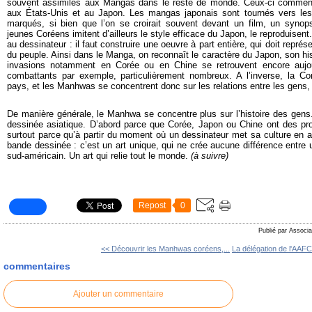
souvent assimilés aux Mangas dans le reste de monde. Ceux-ci commenc
aux États-Unis et au Japon. Les mangas japonais sont tournés vers les
marqués, si bien que l’on se croirait souvent devant un film, un syno
jeunes Coréens imitent d’ailleurs le style efficace du Japon, le reproduisent
au dessinateur : il faut construire une oeuvre à part entière, qui doit représen
du peuple.
Ainsi dans le Manga, on reconnaît le caractère du Japon, son his
invasions notamment en Corée ou en Chine se retrouvent encore aujo
combattants par exemple, particulièrement nombreux.
A l’inverse, la Co
pays, et les Manhwas se concentrent donc sur les relations entre les gens, l
De manière générale, le Manhwa se concentre plus sur l’histoire des gens
dessinée asiatique. D’abord parce que Corée, Japon ou Chine ont des prod
surtout parce qu’à partir du moment où un dessinateur met sa culture en av
bande dessinée :
c’est un art unique, qui ne crée aucune différence entre 
sud-américain.
Un art qui relie tout le monde.
(à suivre)
Repost
0
Publié par Associa
<< Découvrir les Manhwas coréens,...
La délégation de l'AAFC 
commentaires
Ajouter un commentaire