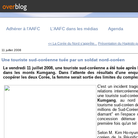
Adhérer à l'AAFC
L'AAFC dans les médias
Agenda
<< La Corée du Nord s’apprête...
Présentation du Hapkido pa
11 juillet 2008
Une touriste sud-coréenne tuée par un soldat nord-coréen
Le vendredi 11 juillet 2008, une touriste sud-coréenne a été tuée après 
dans les monts Kumgang. Dans l'attente des résultats d'une enquê
coopérer les deux Corée, la femme serait sortie des limites du complex
C'est un incident trag
relations intercoréenne
une touriste sud-coré
Kumgang
, au nord 
tourisme sud-coréen d
millions de Sud-Corée
diamant" en l'espace 
concession détenue
première fois qu'un te
Selon M. Kim Ho-nyun,
coréen de la Réunifi