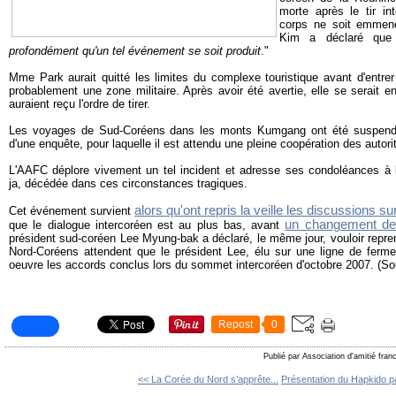
morte après le tir in
corps ne soit emmen
Kim a déclaré que
profondément qu'un tel événement se soit produit
."
Mme Park aurait quitté les limites du complexe touristique avant d'entre
probablement une zone militaire. Après avoir été avertie, elle se serait e
auraient reçu l'ordre de tirer.
Les voyages de Sud-Coréens dans les monts Kumgang ont été suspendus
d'une enquête, pour laquelle il est attendu une pleine coopération des autor
L'AAFC déplore vivement un tel incident et adresse ses condoléances à
ja, décédée dans ces circonstances tragiques.
alors qu'ont repris la veille les discussions s
Cet événement survient
un changement de 
que le dialogue intercoréen est au plus bas, avant
président sud-coréen Lee Myung-bak a déclaré, le même jour, vouloir repren
Nord-Coréens attendent que le président Lee, élu sur une ligne de ferme
oeuvre les accords conclus lors du sommet intercoréen d'octobre 2007. (
Repost
0
Publié par Association d'amitié fra
<< La Corée du Nord s’apprête...
Présentation du Hapkido pa