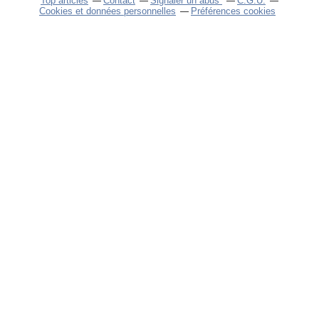
Top articles
Contact
Signaler un abus
C.G.U.
Cookies et données personnelles
Préférences cookies