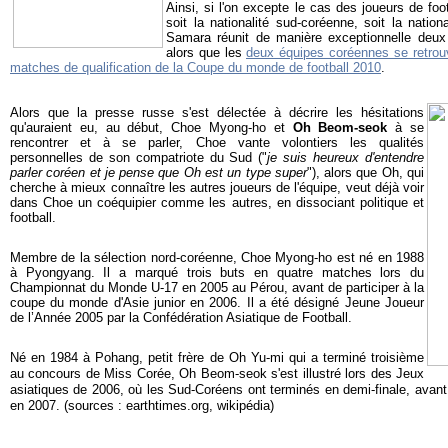
Ainsi, si l'on excepte le cas des joueurs de foo
soit la nationalité sud-coréenne, soit la nation
Samara réunit de manière exceptionnelle deux
alors que les
deux équipes coréennes se retro
matches de qualification de la Coupe du monde de football 2010
.
Alors que la presse russe s'est délectée à décrire les hésitations
qu'auraient eu, au début, Choe Myong-ho et
Oh Beom-seok
à se
rencontrer et à se parler, Choe vante volontiers les qualités
personnelles de son compatriote du Sud ("
je suis heureux d'entendre
parler coréen et je pense que Oh est un type super
"), alors que Oh, qui
cherche à mieux connaître les autres joueurs de l'équipe, veut déjà voir
dans Choe un coéquipier comme les autres, en dissociant politique et
football.
Membre de la sélection nord-coréenne, Choe Myong-ho est né en 1988
à Pyongyang. Il a marqué trois buts en quatre matches lors du
Championnat du Monde U-17 en 2005 au Pérou, avant de participer à la
coupe du monde d'Asie junior en 2006. Il a été désigné Jeune Joueur
de l’Année 2005 par la Confédération Asiatique de Football.
Né en 1984 à Pohang, petit frère de Oh Yu-mi qui a terminé troisième
au concours de Miss Corée, Oh Beom-seok s'est illustré lors des Jeux
asiatiques de 2006, où les Sud-Coréens ont terminés en demi-finale, avant 
en 2007. (sources : earthtimes.org, wikipédia)