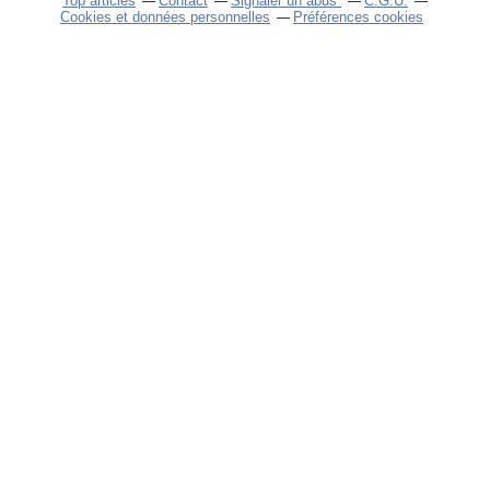
Top articles
Contact
Signaler un abus
C.G.U.
Cookies et données personnelles
Préférences cookies