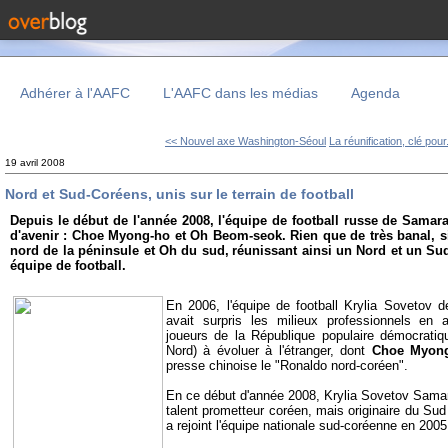
Adhérer à l'AAFC
L'AAFC dans les médias
Agenda
<< Nouvel axe Washington-Séoul
La réunification, clé pour.
19 avril 2008
Nord et Sud-Coréens, unis sur le terrain de football
Depuis le début de l'année 2008, l'équipe de football russe de Samar
d'avenir : Choe Myong-ho et Oh Beom-seok. Rien que de très banal, si
nord de la péninsule et Oh du sud,
réunissant ainsi un Nord et un S
équipe de football.
En 2006, l'équipe de football Krylia Sovetov d
avait surpris les milieux professionnels en 
joueurs de la République populaire démocrat
Nord) à évoluer à l'étranger, dont
Choe Myon
presse chinoise le "Ronaldo nord-coréen".
En ce début d'année 2008, Krylia Sovetov Samar
talent prometteur coréen, mais originaire du Sud
a rejoint l'équipe nationale sud-coréenne en 200