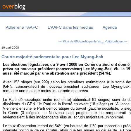
Adhérer à l'AAFC
L'AAFC dans les médias
Agenda
<< Plus de 600 participants au...
Poliorcétique >>
10 avril 2008
Courte majorité parlementaire pour Lee Myung-bak
Les élections législatives du 9 avril 2008 en Corée du Sud ont donné
prévu au nouveau président (conservateur) Lee Myung-Bak, élu le 19
aussi été marqué par une abstention sans précédent (54 %).
Avec 153 sièges (sur 299) selon les premières estimations à la sortie des
(GPN, conservateur) du nouveau président sud-coréen Lee Myung-bak
remporté une majorité moins importante que prévu.
Le Parti démocratique unifié (centriste) obtiendrait 81 sièges, suivi de 
dissidents du GPN : le Parti de la liberté en avant (18 sièges) et l'Allianc
Viennent ensuite le Parti démocratique du travail (gauche socialiste, 5 siè
la Corée (3 sièges). Le Nouveau parti progressiste ne remporterait 
reviendraient à des indépendants élus au scrutin majoritaire uninonimal.
Le taux d'absention record de 54% (en hausse de 11% par rapport au précéd
intensité politique de ce scrutin, alors que les mises en cause de la Cor