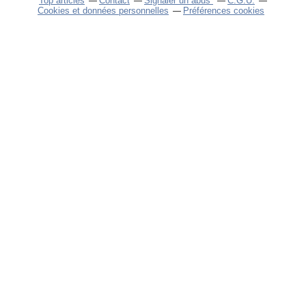
Top articles
Contact
Signaler un abus
C.G.U.
Cookies et données personnelles
Préférences cookies