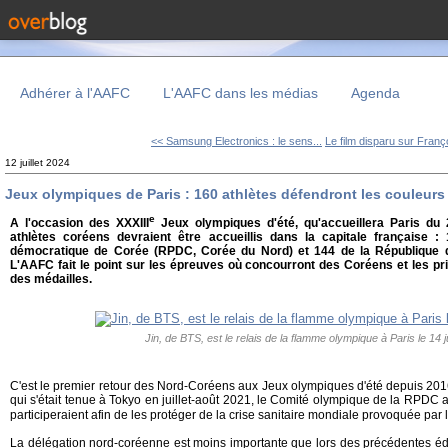
Adhérer à l'AAFC
L'AAFC dans les médias
Agenda
<< Samsung Electronics : le sens...
Le film disparu sur Franço
12 juillet 2024
Jeux olympiques de Paris : 160 athlètes défendront les couleur
e
A l'occasion des XXXIII
Jeux olympiques d'été, qu'accueillera Paris du 2
athlètes coréens devraient être accueillis dans la capitale française :
démocratique de Corée (RPDC, Corée du Nord) et 144 de la République 
L'AAFC fait le point sur les épreuves où concourront des Coréens et les p
des médailles.
Jin, de BTS, est le relais de la flamme olympique à Paris le 14 j
C'est le premier retour des Nord-Coréens aux Jeux olympiques d'été depuis 2016 
qui s'était tenue à Tokyo en juillet-août 2021, le Comité olympique de la RPDC 
participeraient afin de les protéger de la crise sanitaire mondiale provoquée par 
La délégation nord-coréenne est moins importante que lors des précédentes édi