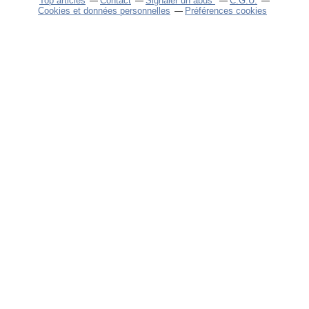
Top articles
Contact
Signaler un abus
C.G.U.
Cookies et données personnelles
Préférences cookies