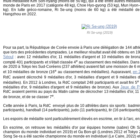
multi-médaillée Kim Son-hyang (moins de 50 kg), qui a été entre autres médail
monde de Paris en 2017 (catégorie 48 kg), Choe Hyo-gyong (53 kg), Mun Hyon-
kg). En lutte gréco-romaine, Ri Se-ung (moins de 60 kg) a été médaillé d
Hangzhou en 2022.
Ri Se-ung (2019)
Pour sa part, la République de Corée envoie à Paris une délégation de 144 at
que lors des précédentes olympiades. Le meilleur résultat avait été obtenu en 1
Séoul
: avec 12 médailles d'or, 11 médailles d'argent et 10 médailles de bron
e
compté 401 participants et s'était classée 4
au classement des médailles. Dans 
de 2020 à Tokyo les Sud-Coréens (237 athlètes) avaient fait une moisson de 6 mé
e
en 
et 10 médailles de bronze (16
au classement des médailles). Auparavant,
RdC avaient décroché 9 médailles d'or, 3 médailles d'argent et 9 médailles 
e
médailles). En 2012 à Londres, la RdC comptait 248 participants et avait fini 5
Jeux de P
médailles d'or, 9 médailles d'argent et 9 médailles de bronze). Aux
RdC avaient permis au pays du Matin calme de décrocher 13 médailles d'or, 11 
e
de bronze, et de se classer 7
.
Cette année à Paris, la RdC envoyé plus de 10 athlètes dans six sports : badmin
participants), handball (14 participants), judo (11 participants), tir (16 participants
Les espoirs de médaille sont particulièrement élevés en escrime, en tir à l'arc, e
En escrime, on retrouve les médaillés d'or par équipes homme (sabre) Oh Sa
champion du monde individuel en 2019) et Gu Bon-gil (Londres 2012 et Tokyo 2
Song Se-ra a été sacrée championne du monde en individuel (Le Caire, 2022) et