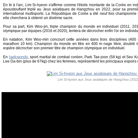
En tir à l'arc, Lim Si-hyeon s'affirme comme l'étoile montante de la Corée en ind
époustouflant triplé au Jeux asiatiques de Hangzhou en 2022, pour sa premi
international multisports. La République de Corée a été neuf fois championn
elle cherchera à obtenir un dixième sacre.
Pour sa part, Kim Woo-jin, triple champion du monde en individuel (2011, 201
olympique par équipes (2016 et 2020), tentera de décrocher enfin l'or en indivi
En natation, Kim Woo-min concourt cette années dans trois disciplines (400
marathon 10 km). Champion du monde en titre en 400 m nage libre, doublé mé
espère décrocher son premier titre de champion olympique en individuel.
taekwondo
En
, sport martial de combat coréen, Park Tae-joon (58 kg) et Seo
Lee Da-bin (plus de 67kg) chez les femmes, représentent les principaux espoirs 
Lim Si-hyeon aux Jeux asiatiques de Hangzhou (2022