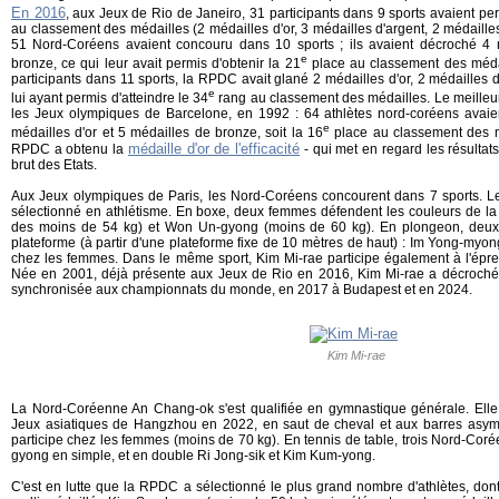
En 2016
, aux Jeux de Rio de Janeiro, 31 participants dans 9 sports avaient p
au classement des médailles (2 médailles d'or, 3 médailles d'argent, 2 médaill
51 Nord-Coréens avaient concouru dans 10 sports ; ils avaient décroché 4 m
e
bronze, ce qui leur avait permis d'obtenir la 21
place au classement des méda
participants dans 11 sports, la RPDC avait glané 2 médailles d'or, 2 médailles 
e
lui ayant permis d'atteindre le 34
rang au classement des médailles. Le meilleu
les Jeux olympiques de Barcelone, en 1992 : 64 athlètes nord-coréens avaie
e
médailles d'or et 5 médailles de bronze, soit la 16
place au classement des mé
médaille d'or de l'efficacité
RPDC a obtenu la
- qui met en regard les résultats
brut des Etats.
Aux Jeux olympiques de Paris, les Nord-Coréens concourent dans 7 sports. L
sélectionné en athlétisme. En boxe, deux femmes défendent les couleurs de l
des moins de 54 kg) et Won Un-gyong (moins de 60 kg). En plongeon, deux 
plateforme (à partir d'une plateforme fixe de 10 mètres de haut) : Im Yong-my
chez les femmes. Dans le même sport, Kim Mi-rae participe également à l'épre
Née en 2001, déjà présente aux Jeux de Rio en 2016, Kim Mi-rae a décroché d
synchronisée aux championnats du monde, en 2017 à Budapest et en 2024.
Kim Mi-rae
La Nord-Coréenne An Chang-ok s'est qualifiée en gymnastique générale. Elle
Jeux asiatiques de Hangzhou en 2022, en saut de cheval et aux barres asym
participe chez les femmes (moins de 70 kg). En tennis de table, trois Nord-Coré
gyong en simple, et en double Ri Jong-sik et Kim Kum-yong.
C'est en lutte que la RPDC a sélectionné le plus grand nombre d'athlètes, dont 