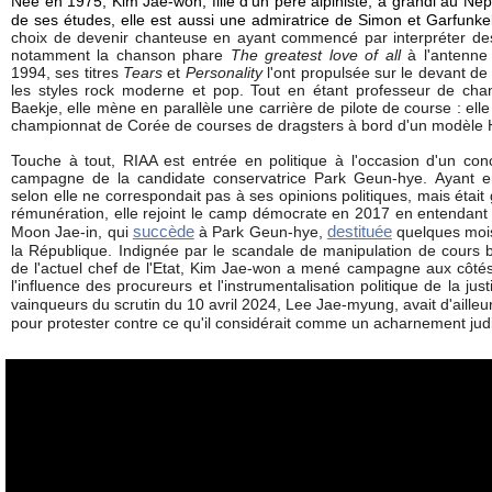
Née en 1975, Kim Jae-won, fille d'un père alpiniste, a grandi au Nép
de ses études, elle est aussi une admiratrice de Simon et Garfunke
choix de devenir chanteuse en ayant commencé par interpréter des
notamment la chanson phare
The greatest love of all
à l'antenne
1994, ses titres
Tears
et
Personality
l'ont propulsée sur le devant de
les styles rock moderne et pop. Tout en étant professeur de chan
Baekje, elle mène en parallèle une carrière de pilote de course : el
championnat de Corée de courses de dragsters à bord d'un modèle
Touche à tout, RIAA est entrée en politique à l'occasion d'un co
campagne de la candidate conservatrice Park Geun-hye. Ayant en
selon elle ne correspondait pas à ses opinions politiques, mais était
rémunération, elle rejoint le camp démocrate en 2017 en entendant
succède
destituée
Moon Jae-in, qui
à Park Geun-hye,
quelques mois 
la République. Indignée par le scandale de manipulation de cours b
de l'actuel chef de l'Etat, Kim Jae-won a mené campagne aux côt
l'influence des procureurs et l'instrumentalisation politique de la j
vainqueurs du scrutin du 10 avril 2024, Lee Jae-myung, avait d'aill
pour protester contre ce qu'il considérait comme un acharnement jud