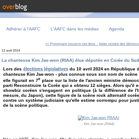
Adhérer à l'AAFC
L'AAFC dans les médias
Agenda
<< Pyongyang resserre ses liens...
Nette victoire des démocra
12 avril 2024
La chanteuse Kim Jae-won (RIAA) élue députée en Corée du Su
élections législatives
Lors des
du 10 avril 2024 en République d
chanteuse Kim Jae-won - plus connue sous son nom de scène RI
e
elle figurait en 7
place sur la liste de l'ancien ministre démoc
parti Reconstruire la Corée qui a obtenu 12 sièges. Alors qu'il 
showbiz coréen s'engagent en politique (à la différence de l
mesure, du Japon), cette figure de la scène rock alternatif coré
contre un système judiciaire qu'elle estime corrompu pour justi
de la scène politique.
Kim Jae-won (RIAA)