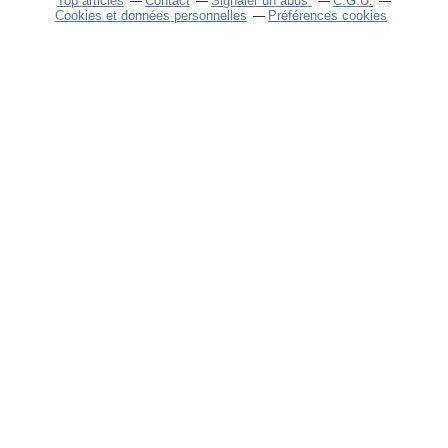
Top articles
Contact
Signaler un abus
C.G.U.
Cookies et données personnelles
Préférences cookies