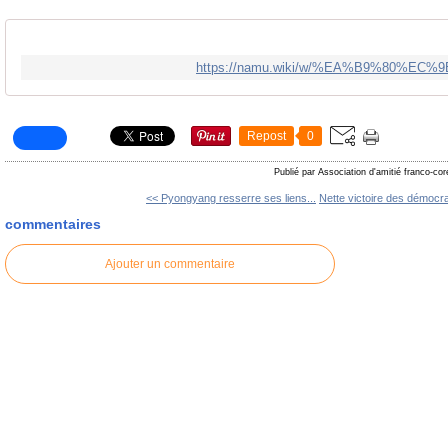
https://namu.wiki/w/%EA%B9%80%EC
Repost
0
Publié par Association d'amitié franco-co
<< Pyongyang resserre ses liens...
Nette victoire des démocra
commentaires
Ajouter un commentaire